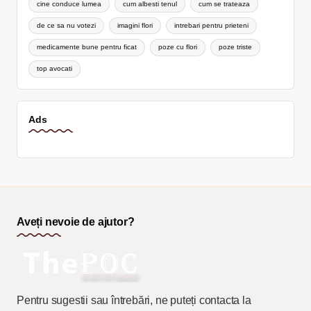
cine conduce lumea
cum albesti tenul
cum se trateaza
de ce sa nu votezi
imagini flori
intrebari pentru prieteni
medicamente bune pentru ficat
poze cu flori
poze triste
top avocati
Ads
Aveți nevoie de ajutor?
Pentru sugestii sau întrebări, ne puteți contacta la