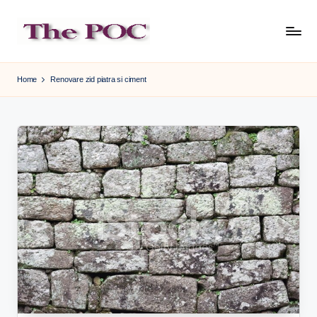
Skip
to
content
Home
Renovare zid piatra si ciment