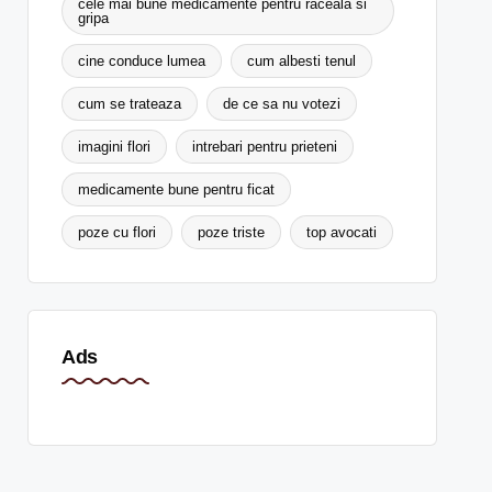
cele mai bune medicamente pentru raceala si
gripa
cine conduce lumea
cum albesti tenul
cum se trateaza
de ce sa nu votezi
imagini flori
intrebari pentru prieteni
medicamente bune pentru ficat
poze cu flori
poze triste
top avocati
Ads