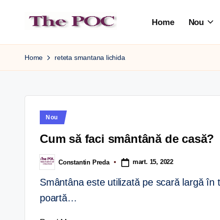
Home
Nou
Skip
to
content
Home
reteta smantana lichida
Nou
Cum să faci smântână de casă?
mart. 15, 2022
Constantin Preda
Smântâna este utilizată pe scară largă în 
poartă…