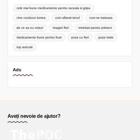
cele mai bune medicamente pentru raceala si gripa
cine conduce lumea
cum albesti tenul
cum se trateaza
de ce sa nu votezi
imagini flori
intrebari pentru prieteni
medicamente bune pentru ficat
poze cu flori
poze triste
top avocati
Ads
Aveți nevoie de ajutor?