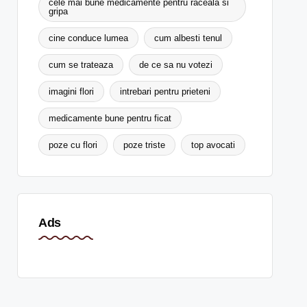
cele mai bune medicamente pentru raceala si
gripa
cine conduce lumea
cum albesti tenul
cum se trateaza
de ce sa nu votezi
imagini flori
intrebari pentru prieteni
medicamente bune pentru ficat
poze cu flori
poze triste
top avocati
Ads