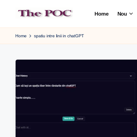
Home
Nou
Skip
to
content
Home
spatiu intre linii in chatGPT