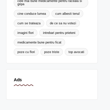
cele mai bune medicamente pentru raceala si
gripa
cine conduce lumea
cum albesti tenul
cum se trateaza
de ce sa nu votezi
imagini flori
intrebari pentru prieteni
medicamente bune pentru ficat
poze cu flori
poze triste
top avocati
Ads