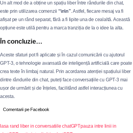
Un alt mod de a obține un spațiu liber între rândurile din chat,
este prin utilizarea comenzii
“\n\n”
. Astfel, fiecare mesaj va fi
afișat pe un rând separat, fără a fi lipite una de cealaltă. Această
opțiune este utilă pentru a marca tranziția de la o idee la alta.
În concluzie…
Aceste sfaturi pot fi aplicate și în cazul comunicării cu ajutorul
GPT-3, o tehnologie avansată de inteligență artificială care poate
crea texte în limbaj natural. Prin acordarea atenției spațiului liber
dintre rândurile din chat, puteți face conversațiile cu GPT-3 mai
ușor de urmărit și de înțeles, facilitând astfel interacțiunea cu
acesta.
Comentarii pe Facebook
lasa rand liber in conversatiile chatGPT
pauza intre linii in