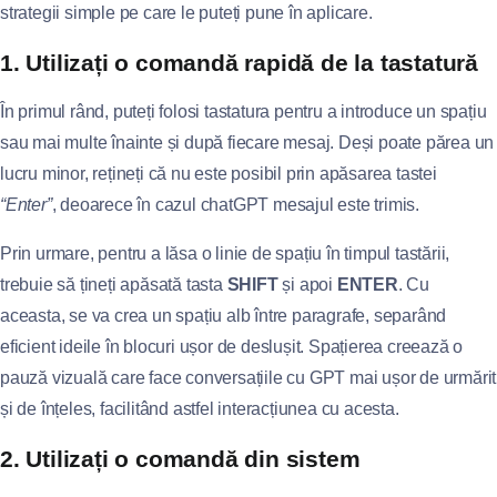
strategii simple pe care le puteți pune în aplicare.
1. Utilizați o comandă rapidă de la tastatură
În primul rând, puteți folosi tastatura pentru a introduce un spațiu
sau mai multe înainte și după fiecare mesaj. Deși poate părea un
lucru minor, rețineți că nu este posibil prin apăsarea tastei
“Enter”
, deoarece în cazul chatGPT mesajul este trimis.
Prin urmare, pentru a lăsa o linie de spațiu în timpul tastării,
trebuie să țineți apăsată tasta
SHIFT
și apoi
ENTER
. Cu
aceasta, se va crea un spațiu alb între paragrafe, separând
eficient ideile în blocuri ușor de deslușit. Spațierea creează o
pauză vizuală care face conversațiile cu GPT mai ușor de urmărit
și de înțeles, facilitând astfel interacțiunea cu acesta.
2. Utilizați o comandă din sistem