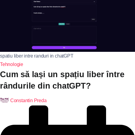
spatiu liber intre randuri in chatGPT
Tehnologie
Cum să lași un spațiu liber între
rândurile din chatGPT?
Constantin Preda