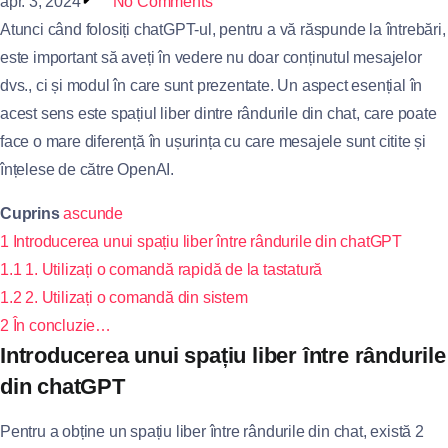
apr. 3, 2024
No Comments
Atunci când folosiți chatGPT-ul, pentru a vă răspunde la întrebări,
este important să aveți în vedere nu doar conținutul mesajelor
dvs., ci și modul în care sunt prezentate. Un aspect esențial în
acest sens este spațiul liber dintre rândurile din chat, care poate
face o mare diferență în ușurința cu care mesajele sunt citite și
înțelese de către OpenAI.
Cuprins
ascunde
1
Introducerea unui spațiu liber între rândurile din chatGPT
1.1
1. Utilizați o comandă rapidă de la tastatură
1.2
2. Utilizați o comandă din sistem
2
În concluzie…
Introducerea unui spațiu liber între rândurile
din chatGPT
Pentru a obține un spațiu liber între rândurile din chat, există 2