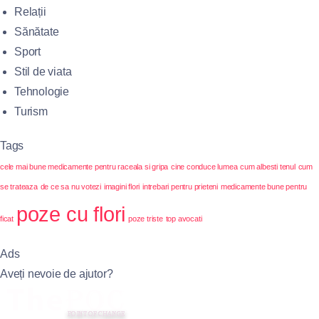
Relații
Sănătate
Sport
Stil de viata
Tehnologie
Turism
Tags
cele mai bune medicamente pentru raceala si gripa
cine conduce lumea
cum albesti tenul
cum
se trateaza
de ce sa nu votezi
imagini flori
intrebari pentru prieteni
medicamente bune pentru
poze cu flori
ficat
poze triste
top avocati
Ads
Aveți nevoie de ajutor?