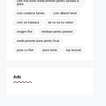
cele mai bune medicamente pentru raceala si
gripa
cine conduce lumea
cum albesti tenul
cum se trateaza
de ce sa nu votezi
imagini flori
intrebari pentru prieteni
medicamente bune pentru ficat
poze cu flori
poze triste
top avocati
Ads