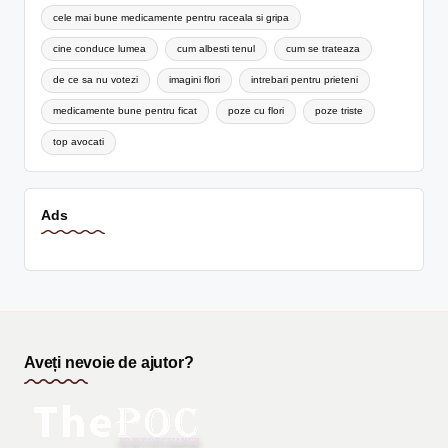
cele mai bune medicamente pentru raceala si gripa
cine conduce lumea
cum albesti tenul
cum se trateaza
de ce sa nu votezi
imagini flori
intrebari pentru prieteni
medicamente bune pentru ficat
poze cu flori
poze triste
top avocati
Ads
Aveți nevoie de ajutor?