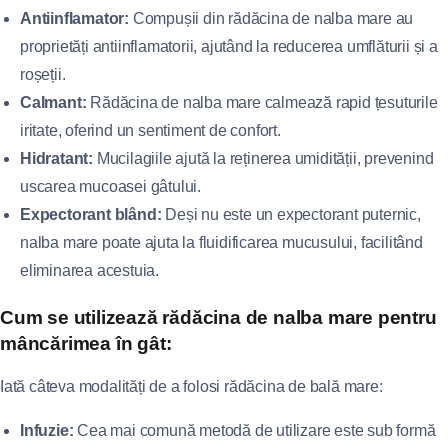
Antiinflamator:
Compușii din rădăcina de nalba mare au
proprietăți antiinflamatorii, ajutând la reducerea umflăturii și a
roșeții.
Calmant:
Rădăcina de nalba mare calmează rapid țesuturile
iritate, oferind un sentiment de confort.
Hidratant:
Mucilagiile ajută la reținerea umidității, prevenind
uscarea mucoasei gâtului.
Expectorant blând:
Deși nu este un expectorant puternic,
nalba mare poate ajuta la fluidificarea mucusului, facilitând
eliminarea acestuia.
Cum se utilizează rădăcina de nalba mare pentru
mâncărimea în gât:
Iată câteva modalități de a folosi rădăcina de bală mare:
Infuzie:
Cea mai comună metodă de utilizare este sub formă