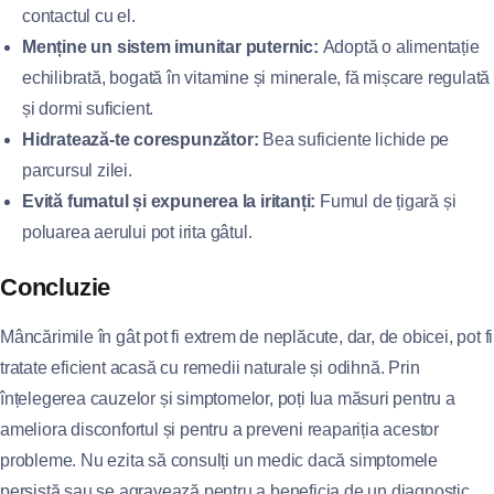
contactul cu el.
Menține un sistem imunitar puternic:
Adoptă o alimentație
echilibrată, bogată în vitamine și minerale, fă mișcare regulată
și dormi suficient.
Hidratează-te corespunzător:
Bea suficiente lichide pe
parcursul zilei.
Evită fumatul și expunerea la iritanți:
Fumul de țigară și
poluarea aerului pot irita gâtul.
Concluzie
Mâncărimile în gât pot fi extrem de neplăcute, dar, de obicei, pot fi
tratate eficient acasă cu remedii naturale și odihnă. Prin
înțelegerea cauzelor și simptomelor, poți lua măsuri pentru a
ameliora disconfortul și pentru a preveni reapariția acestor
probleme. Nu ezita să consulți un medic dacă simptomele
persistă sau se agravează pentru a beneficia de un diagnostic