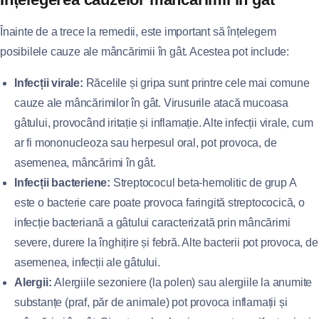
Înainte de a trece la remedii, este important să înțelegem
posibilele cauze ale mâncărimii în gât. Acestea pot include:
Infecții virale:
Răcelile și gripa sunt printre cele mai comune
cauze ale mâncărimilor în gât. Virusurile atacă mucoasa
gâtului, provocând iritație și inflamație. Alte infecții virale, cum
ar fi mononucleoza sau herpesul oral, pot provoca, de
asemenea, mâncărimi în gât.
Infecții bacteriene:
Streptococul beta-hemolitic de grup A
este o bacterie care poate provoca faringită streptococică, o
infecție bacteriană a gâtului caracterizată prin mâncărimi
severe, durere la înghițire și febră. Alte bacterii pot provoca, de
asemenea, infecții ale gâtului.
Alergii:
Alergiile sezoniere (la polen) sau alergiile la anumite
substanțe (praf, păr de animale) pot provoca inflamații și