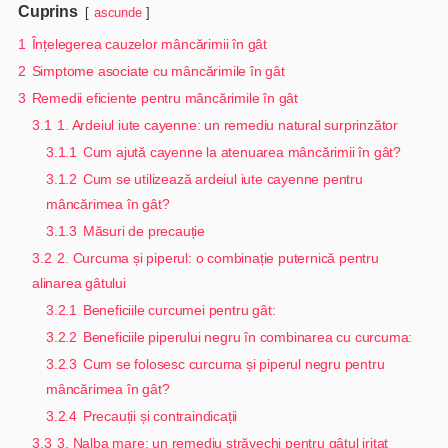
Cuprins
ascunde
1
Înțelegerea cauzelor mâncărimii în gât
2
Simptome asociate cu mâncărimile în gât
3
Remedii eficiente pentru mâncărimile în gât
3.1
1. Ardeiul iute cayenne: un remediu natural surprinzător
3.1.1
Cum ajută cayenne la atenuarea mâncărimii în gât?
3.1.2
Cum se utilizează ardeiul iute cayenne pentru
mâncărimea în gât?
3.1.3
Măsuri de precauție
3.2
2. Curcuma și piperul: o combinație puternică pentru
alinarea gâtului
3.2.1
Beneficiile curcumei pentru gât:
3.2.2
Beneficiile piperului negru în combinarea cu curcuma:
3.2.3
Cum se folosesc curcuma și piperul negru pentru
mâncărimea în gât?
3.2.4
Precauții și contraindicații
3.3
3. Nalba mare: un remediu străvechi pentru gâtul iritat