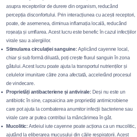
asupra receptorilor de durere din organism, reducând
percepția disconfortului. Prin interacțiunea cu acești receptori,
poate, de asemenea, diminua inflamația locală, reducând
roșeața și umflarea. Acest lucru este benefic în cazul infecțiilor
virale sau a alergiilor.
Stimularea circulației sanguine:
Aplicând cayenne local,
chiar și sub formă diluată, poți crește fluxul sanguin în zona
gâtului. Acest lucru poate ajuta la transportul nutrienților și
celulelor imunitare către zona afectată, accelerând procesul
de vindecare.
Proprietăți antibacteriene și antivirale:
Deși nu este un
antibiotic în sine, capsaicina are proprietăți antimicrobiene
care pot ajuta la combaterea anumitor infecții bacteriene sau
virale care ar putea contribui la mâncărimea în gât.
Mucolitic:
Ardeiul iute cayenne poate acționa ca un mucolitic,
ajutând la eliberarea mucusului din căile respiratorii. Acest