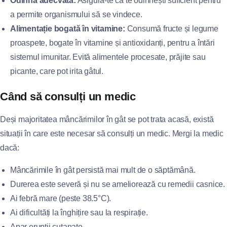
Odihnă adecvată:
Asigură-te că te odihnești suficient pentru
a permite organismului să se vindece.
Alimentație bogată în vitamine:
Consumă fructe și legume
proaspete, bogate în vitamine și antioxidanți, pentru a întări
sistemul imunitar. Evită alimentele procesate, prăjite sau
picante, care pot irita gâtul.
Când să consulți un medic
Deși majoritatea mâncărimilor în gât se pot trata acasă, există
situații în care este necesar să consulți un medic. Mergi la medic
dacă:
Mâncărimile în gât persistă mai mult de o săptămână.
Durerea este severă și nu se ameliorează cu remedii casnice.
Ai febră mare (peste 38.5°C).
Ai dificultăți la înghițire sau la respirație.
Apar erupții cutanate.