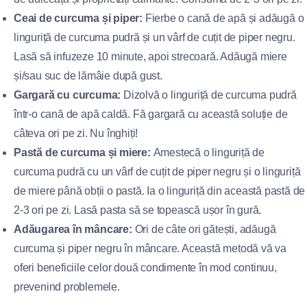
Ceai de curcuma și piper:
Fierbe o cană de apă și adăugă o
linguriță de curcuma pudră și un vârf de cuțit de piper negru.
Lasă să infuzeze 10 minute, apoi strecoară. Adăugă miere
și/sau suc de lămâie după gust.
Gargară cu curcuma:
Dizolvă o linguriță de curcuma pudră
într-o cană de apă caldă. Fă gargară cu această soluție de
câteva ori pe zi. Nu înghiți!
Pastă de curcuma și miere:
Amestecă o linguriță de
curcuma pudră cu un vârf de cuțit de piper negru și o linguriță
de miere până obții o pastă. Ia o linguriță din această pastă de
2-3 ori pe zi. Lasă pasta să se topească ușor în gură.
Adăugarea în mâncare:
Ori de câte ori gătești, adăugă
curcuma și piper negru în mâncare. Această metodă vă va
oferi beneficiile celor două condimente în mod continuu,
prevenind problemele.