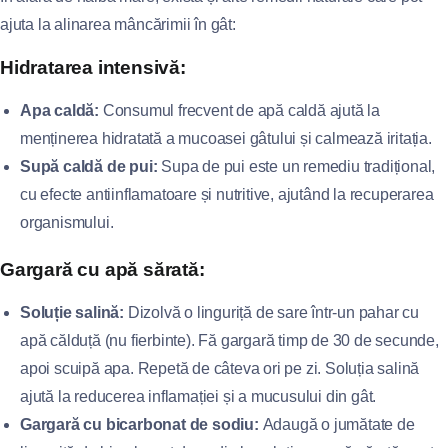
ajuta la alinarea mâncărimii în gât:
Hidratarea intensivă:
Apa caldă:
Consumul frecvent de apă caldă ajută la
menținerea hidratată a mucoasei gâtului și calmează iritația.
Supă caldă de pui:
Supa de pui este un remediu tradițional,
cu efecte antiinflamatoare și nutritive, ajutând la recuperarea
organismului.
Gargară cu apă sărată:
Soluție salină:
Dizolvă o linguriță de sare într-un pahar cu
apă călduță (nu fierbinte). Fă gargară timp de 30 de secunde,
apoi scuipă apa. Repetă de câteva ori pe zi. Soluția salină
ajută la reducerea inflamației și a mucusului din gât.
Gargară cu bicarbonat de sodiu:
Adaugă o jumătate de