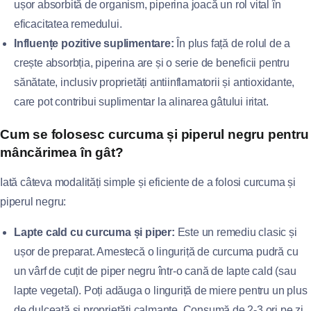
ușor absorbită de organism, piperina joacă un rol vital în
eficacitatea remedului.
Influențe pozitive suplimentare:
În plus față de rolul de a
crește absorbția, piperina are și o serie de beneficii pentru
sănătate, inclusiv proprietăți antiinflamatorii și antioxidante,
care pot contribui suplimentar la alinarea gâtului iritat.
Cum se folosesc curcuma și piperul negru pentru
mâncărimea în gât?
Iată câteva modalități simple și eficiente de a folosi curcuma și
piperul negru:
Lapte cald cu curcuma și piper:
Este un remediu clasic și
ușor de preparat. Amestecă o linguriță de curcuma pudră cu
un vârf de cuțit de piper negru într-o cană de lapte cald (sau
lapte vegetal). Poți adăuga o linguriță de miere pentru un plus
de dulceață și proprietăți calmante. Consumă de 2-3 ori pe zi.