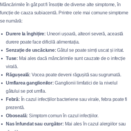
Mâncărimile în gât pot fi însoțite de diverse alte simptome, în
funcție de cauza subiacentă. Printre cele mai comune simptome
se numără:
Durere la înghițire:
Uneori ușoară, alteori severă, această
durere poate face dificilă alimentația.
Senzație de uscăciune:
Gâtul se poate simți uscat și iritat.
Tuse:
Mai ales dacă mâncărimile sunt cauzate de o infecție
virală.
Răgușeală:
Vocea poate deveni răgușită sau sugrumată.
Umflarea ganglionilor:
Ganglionii limfatici de la nivelul
gâtului se pot umfla.
Febră:
În cazul infecțiilor bacteriene sau virale, febra poate fi
prezentă.
Oboseală:
Simptom comun în cazul infecțiilor.
Nas înfundat sau curgător:
Mai ales în cazul alergiilor sau