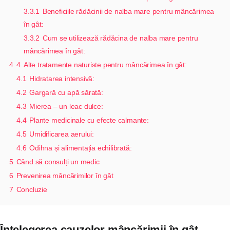
3.3.1
Beneficiile rădăcinii de nalba mare pentru mâncărimea
în gât:
3.3.2
Cum se utilizează rădăcina de nalba mare pentru
mâncărimea în gât:
4
4. Alte tratamente naturiste pentru mâncărimea în gât:
4.1
Hidratarea intensivă:
4.2
Gargară cu apă sărată:
4.3
Mierea – un leac dulce:
4.4
Plante medicinale cu efecte calmante:
4.5
Umidificarea aerului:
4.6
Odihna și alimentația echilibrată:
5
Când să consulți un medic
6
Prevenirea mâncărimilor în gât
7
Concluzie
Înțelegerea cauzelor mâncărimii în gât