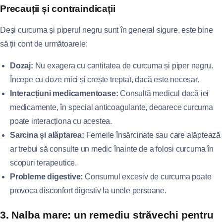
Precauții și contraindicații
Deși curcuma și piperul negru sunt în general sigure, este bine
să ții cont de următoarele:
Dozaj:
Nu exagera cu cantitatea de curcuma și piper negru.
Începe cu doze mici și crește treptat, dacă este necesar.
Interacțiuni medicamentoase:
Consultă medicul dacă iei
medicamente, în special anticoagulante, deoarece curcuma
poate interacționa cu acestea.
Sarcina și alăptarea:
Femeile însărcinate sau care alăptează
ar trebui să consulte un medic înainte de a folosi curcuma în
scopuri terapeutice.
Probleme digestive:
Consumul excesiv de curcuma poate
provoca disconfort digestiv la unele persoane.
3. Nalba mare: un remediu străvechi pentru