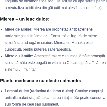
linguriță de bicarbonat de sodiu la soluția cu apă sărată pentru
a neutraliza aciditatea din gât (util mai ales în caz de reflux).
Mierea – un leac dulce:
Miere de albine:
Mierea are proprietăți antibacteriene,
antivirale și antiinflamatorii. Consumă o lingură de miere
simplă sau adaugă în ceaiuri. Mierea de Manuka este
cunoscută pentru puterea sa terapeutică.
Miere cu lămâie:
Amestecă miere cu suc de lămâie proaspăt
stors. Lămâia este bogată în vitamina C, care ajută la întărirea
sistemului imunitar.
Plante medicinale cu efecte calmante:
Lemnul dulce (radacina de lemn dulce):
Conține compuși
antiinflamatori și ajută la calmarea iritației. Se poate consuma
sub formă de ceai sau supliment.