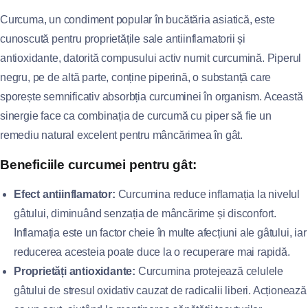
Curcuma, un condiment popular în bucătăria asiatică, este
cunoscută pentru proprietățile sale antiinflamatorii și
antioxidante, datorită compusului activ numit curcumină. Piperul
negru, pe de altă parte, conține piperină, o substanță care
sporește semnificativ absorbția curcuminei în organism. Această
sinergie face ca combinația de curcumă cu piper să fie un
remediu natural excelent pentru mâncărimea în gât.
Beneficiile curcumei pentru gât:
Efect antiinflamator:
Curcumina reduce inflamația la nivelul
gâtului, diminuând senzația de mâncărime și disconfort.
Inflamația este un factor cheie în multe afecțiuni ale gâtului, iar
reducerea acesteia poate duce la o recuperare mai rapidă.
Proprietăți antioxidante:
Curcumina protejează celulele
gâtului de stresul oxidativ cauzat de radicalii liberi. Acționează