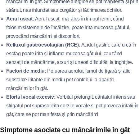
mâncărimi în gât. Simptomele alergice se pot manifesta și prin
strănut, nas înfundat sau curgător și lăcrimarea ochilor.
Aerul uscat:
Aerul uscat, mai ales în timpul iernii, când
folosim sistemele de încălzire, poate irita mucoasa gâtului,
provocând mâncărimi și disconfort.
Refluxul gastroesofagian (RGE):
Acidul gastric care urcă în
esofag poate irita și inflama mucoasa gâtului, cauzând
senzații de mâncărime, arsuri și uneori dificultăți la înghițire.
Factori de mediu:
Poluarea aerului, fumul de țigară și alte
substanțe iritante din mediu pot contribui la apariția
mâncărimilor în gât.
Efortul vocal excesiv:
Vorbitul prelungit, cântatul intens sau
strigatul pot suprasolicita corzile vocale și pot provoca iritații în
gât, care se pot manifesta și prin mâncărimi.
Simptome asociate cu mâncărimile în gât