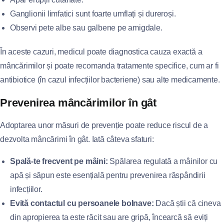
Ganglionii limfatici sunt foarte umflați și dureroși.
Observi pete albe sau galbene pe amigdale.
În aceste cazuri, medicul poate diagnostica cauza exactă a
mâncărimilor și poate recomanda tratamente specifice, cum ar fi
antibiotice (în cazul infecțiilor bacteriene) sau alte medicamente.
Prevenirea mâncărimilor în gât
Adoptarea unor măsuri de prevenție poate reduce riscul de a
dezvolta mâncărimi în gât. Iată câteva sfaturi:
Spală-te frecvent pe mâini:
Spălarea regulată a mâinilor cu
apă și săpun este esențială pentru prevenirea răspândirii
infecțiilor.
Evită contactul cu persoanele bolnave:
Dacă știi că cineva
din apropierea ta este răcit sau are gripă, încearcă să eviți