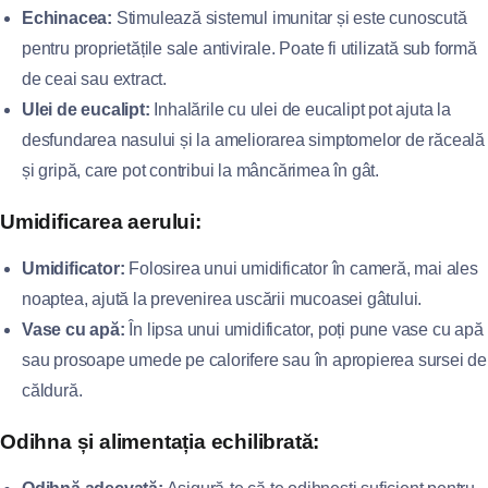
Echinacea:
Stimulează sistemul imunitar și este cunoscută
pentru proprietățile sale antivirale. Poate fi utilizată sub formă
de ceai sau extract.
Ulei de eucalipt:
Inhalările cu ulei de eucalipt pot ajuta la
desfundarea nasului și la ameliorarea simptomelor de răceală
și gripă, care pot contribui la mâncărimea în gât.
Umidificarea aerului:
Umidificator:
Folosirea unui umidificator în cameră, mai ales
noaptea, ajută la prevenirea uscării mucoasei gâtului.
Vase cu apă:
În lipsa unui umidificator, poți pune vase cu apă
sau prosoape umede pe calorifere sau în apropierea sursei de
căldură.
Odihna și alimentația echilibrată: