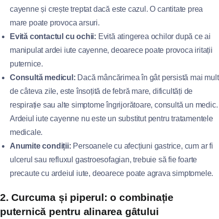
cayenne și crește treptat dacă este cazul. O cantitate prea
mare poate provoca arsuri.
Evită contactul cu ochii:
Evită atingerea ochilor după ce ai
manipulat ardei iute cayenne, deoarece poate provoca iritații
puternice.
Consultă medicul:
Dacă mâncărimea în gât persistă mai mult
de câteva zile, este însoțită de febră mare, dificultăți de
respirație sau alte simptome îngrijorătoare, consultă un medic.
Ardeiul iute cayenne nu este un substitut pentru tratamentele
medicale.
Anumite condiții:
Persoanele cu afecțiuni gastrice, cum ar fi
ulcerul sau refluxul gastroesofagian, trebuie să fie foarte
precaute cu ardeiul iute, deoarece poate agrava simptomele.
2. Curcuma și piperul: o combinație
puternică pentru alinarea gâtului