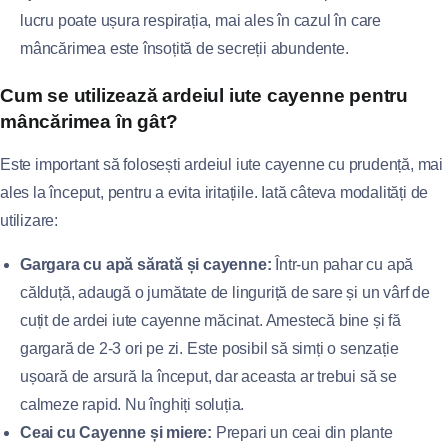
lucru poate ușura respirația, mai ales în cazul în care
mâncărimea este însoțită de secreții abundente.
Cum se utilizează ardeiul iute cayenne pentru
mâncărimea în gât?
Este important să folosești ardeiul iute cayenne cu prudență, mai
ales la început, pentru a evita iritațiile. Iată câteva modalități de
utilizare:
Gargara cu apă sărată și cayenne:
Într-un pahar cu apă
călduță, adaugă o jumătate de linguriță de sare și un vârf de
cuțit de ardei iute cayenne măcinat. Amestecă bine și fă
gargară de 2-3 ori pe zi. Este posibil să simți o senzație
ușoară de arsură la început, dar aceasta ar trebui să se
calmeze rapid. Nu înghiți soluția.
Ceai cu Cayenne și miere:
Prepari un ceai din plante