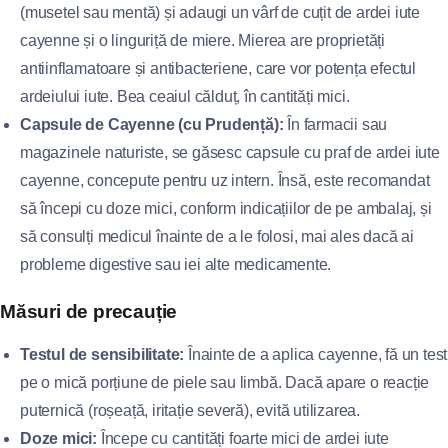
(musetel sau mentă) și adaugi un vârf de cuțit de ardei iute
cayenne și o linguriță de miere. Mierea are proprietăți
antiinflamatoare și antibacteriene, care vor potența efectul
ardeiului iute. Bea ceaiul călduț, în cantități mici.
Capsule de Cayenne (cu Prudență):
În farmacii sau
magazinele naturiste, se găsesc capsule cu praf de ardei iute
cayenne, concepute pentru uz intern. Însă, este recomandat
să începi cu doze mici, conform indicațiilor de pe ambalaj, și
să consulți medicul înainte de a le folosi, mai ales dacă ai
probleme digestive sau iei alte medicamente.
Măsuri de precauție
Testul de sensibilitate:
Înainte de a aplica cayenne, fă un test
pe o mică porțiune de piele sau limbă. Dacă apare o reacție
puternică (roșeață, iritație severă), evită utilizarea.
Doze mici:
Începe cu cantități foarte mici de ardei iute