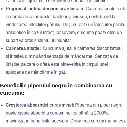
ca un scut, ajutând la menținerea sănătății țesuturilor.
Proprietăți antibacteriene și antivirale:
Curcuma poate ajuta
la combaterea anumitor bacterii și virusuri, contribuind la
vindecarea infecțiilor gâtului. Deși nu este un înlocuitor pentru
antibiotice în cazul infecțiilor severe, curcuma poate oferi un
suport valoros sistemului imunitar.
Calmarea iritației:
Curcuma ajută la calmarea disconfortului
și iritației, diminuând senzația de mâncărime. Senzația de
liniștire pe care o oferă este binevenită în timpul unei
episoade de mâncărime în gât.
Beneficiile piperului negru în combinarea cu
curcuma:
Creșterea absorbției curcuminei:
Piperina din piper negru
poate crește absorbția curcuminei cu până la 2000%,
maximizând beneficiile acesteia. Deoarece curcumina nu este