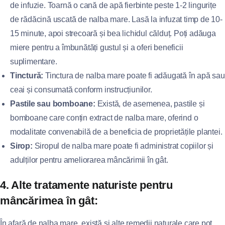
de infuzie. Toarnă o cană de apă fierbinte peste 1-2 lingurițe
de rădăcină uscată de nalba mare. Lasă la infuzat timp de 10-
15 minute, apoi strecoară și bea lichidul călduț. Poți adăuga
miere pentru a îmbunătăți gustul și a oferi beneficii
suplimentare.
Tinctură:
Tinctura de nalba mare poate fi adăugată în apă sau
ceai și consumată conform instrucțiunilor.
Pastile sau bomboane:
Există, de asemenea, pastile și
bomboane care conțin extract de nalba mare, oferind o
modalitate convenabilă de a beneficia de proprietățile plantei.
Sirop:
Siropul de nalba mare poate fi administrat copiilor și
adulților pentru ameliorarea mâncărimii în gât.
4. Alte tratamente naturiste pentru
mâncărimea în gât:
În afară de nalba mare, există și alte remedii naturale care pot