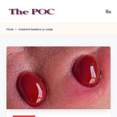
Skip
to
content
Home
tratament batatura cu sange