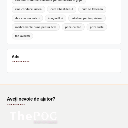
cele mai bune medicamente pentru raceala si gripa
cine conduce lumea
cum albesti tenul
cum se trateaza
de ce sa nu votezi
imagini flori
intrebari pentru prieteni
medicamente bune pentru ficat
poze cu flori
poze triste
top avocati
Ads
Aveți nevoie de ajutor?