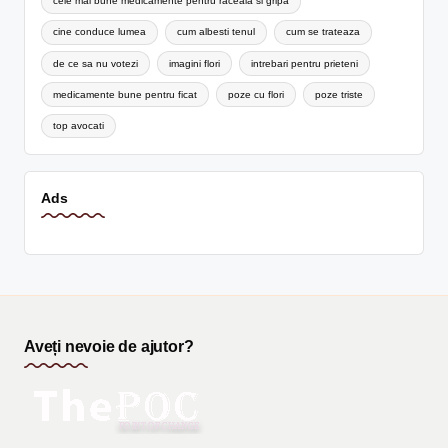
cele mai bune medicamente pentru raceala si gripa
cine conduce lumea
cum albesti tenul
cum se trateaza
de ce sa nu votezi
imagini flori
intrebari pentru prieteni
medicamente bune pentru ficat
poze cu flori
poze triste
top avocati
Ads
Aveți nevoie de ajutor?