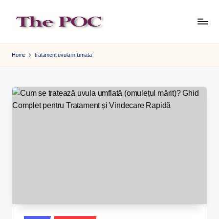
Skip
to
content
Home
tratament uvula inflamata