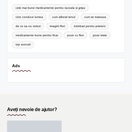
cele mai bune medicamente pentru raceala si gripa
cine conduce lumea
cum albesti tenul
cum se trateaza
de ce sa nu votezi
imagini flori
intrebari pentru prieteni
medicamente bune pentru ficat
poze cu flori
poze triste
top avocati
Ads
Aveți nevoie de ajutor?