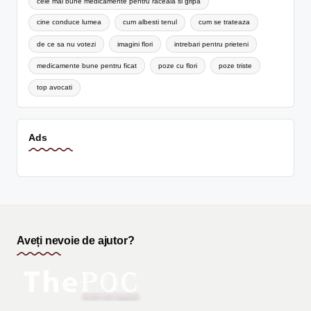
cele mai bune medicamente pentru raceala si gripa
cine conduce lumea
cum albesti tenul
cum se trateaza
de ce sa nu votezi
imagini flori
intrebari pentru prieteni
medicamente bune pentru ficat
poze cu flori
poze triste
top avocati
Ads
Aveți nevoie de ajutor?