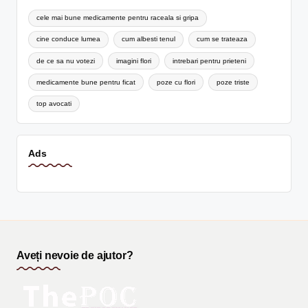
cele mai bune medicamente pentru raceala si gripa
cine conduce lumea
cum albesti tenul
cum se trateaza
de ce sa nu votezi
imagini flori
intrebari pentru prieteni
medicamente bune pentru ficat
poze cu flori
poze triste
top avocati
Ads
Aveți nevoie de ajutor?