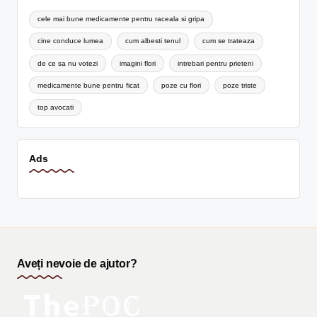
cele mai bune medicamente pentru raceala si gripa
cine conduce lumea
cum albesti tenul
cum se trateaza
de ce sa nu votezi
imagini flori
intrebari pentru prieteni
medicamente bune pentru ficat
poze cu flori
poze triste
top avocati
Ads
Aveți nevoie de ajutor?