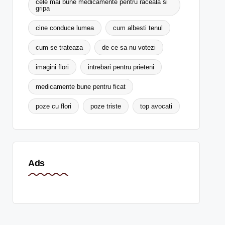
cele mai bune medicamente pentru raceala si
gripa
cine conduce lumea
cum albesti tenul
cum se trateaza
de ce sa nu votezi
imagini flori
intrebari pentru prieteni
medicamente bune pentru ficat
poze cu flori
poze triste
top avocati
Ads