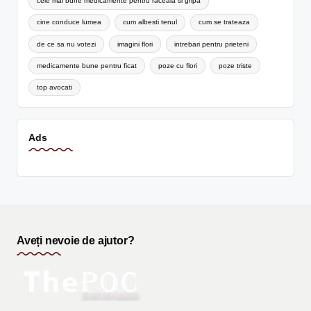
cele mai bune medicamente pentru raceala si gripa
cine conduce lumea
cum albesti tenul
cum se trateaza
de ce sa nu votezi
imagini flori
intrebari pentru prieteni
medicamente bune pentru ficat
poze cu flori
poze triste
top avocati
Ads
Aveți nevoie de ajutor?