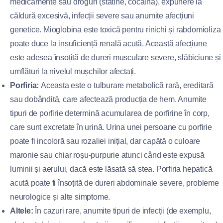
medicamente sau droguri (statine, cocaină), expunere la
căldură excesivă, infecții severe sau anumite afecțiuni
genetice. Mioglobina este toxică pentru rinichi și rabdomioliza
poate duce la insuficiență renală acută. Această afecțiune
este adesea însoțită de dureri musculare severe, slăbiciune și
umflături la nivelul mușchilor afectați.
Porfiria:
Aceasta este o tulburare metabolică rară, ereditară
sau dobândită, care afectează producția de hem. Anumite
tipuri de porfirie determină acumularea de porfirine în corp,
care sunt excretate în urină. Urina unei persoane cu porfirie
poate fi incoloră sau rozaliei inițial, dar capătă o culoare
maronie sau chiar roșu-purpurie atunci când este expusă
luminii și aerului, dacă este lăsată să stea. Porfiria hepatică
acută poate fi însoțită de dureri abdominale severe, probleme
neurologice și alte simptome.
Altele:
În cazuri rare, anumite tipuri de infecții (de exemplu,