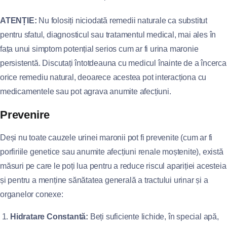
ATENȚIE:
Nu folosiți niciodată remedii naturale ca substitut
pentru sfatul, diagnosticul sau tratamentul medical, mai ales în
fața unui simptom potențial serios cum ar fi urina maronie
persistentă. Discutați întotdeauna cu medicul înainte de a încerca
orice remediu natural, deoarece acestea pot interacționa cu
medicamentele sau pot agrava anumite afecțiuni.
Prevenire
Deși nu toate cauzele urinei maronii pot fi prevenite (cum ar fi
porfiriile genetice sau anumite afecțiuni renale moștenite), există
măsuri pe care le poți lua pentru a reduce riscul apariției acesteia
și pentru a menține sănătatea generală a tractului urinar și a
organelor conexe:
Hidratare Constantă:
Beți suficiente lichide, în special apă,