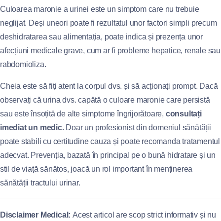
Culoarea maronie a urinei este un simptom care nu trebuie
neglijat. Deși uneori poate fi rezultatul unor factori simpli precum
deshidratarea sau alimentația, poate indica și prezența unor
afecțiuni medicale grave, cum ar fi probleme hepatice, renale sau
rabdomioliza.
Cheia este să fiți atent la corpul dvs. și să acționați prompt. Dacă
observați că urina dvs. capătă o culoare maronie care persistă
sau este însoțită de alte simptome îngrijorătoare,
consultați
imediat un medic.
Doar un profesionist din domeniul sănătății
poate stabili cu certitudine cauza și poate recomanda tratamentul
adecvat. Prevenția, bazată în principal pe o bună hidratare și un
stil de viață sănătos, joacă un rol important în menținerea
sănătății tractului urinar.
Disclaimer Medical:
Acest articol are scop strict informativ și nu