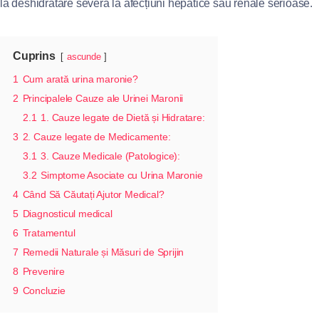
la deshidratare severă la afecțiuni hepatice sau renale serioase.
Cuprins
ascunde
1
Cum arată urina maronie?
2
Principalele Cauze ale Urinei Maronii
2.1
1. Cauze legate de Dietă și Hidratare:
3
2. Cauze legate de Medicamente:
3.1
3. Cauze Medicale (Patologice):
3.2
Simptome Asociate cu Urina Maronie
4
Când Să Căutați Ajutor Medical?
5
Diagnosticul medical
6
Tratamentul
7
Remedii Naturale și Măsuri de Sprijin
8
Prevenire
9
Concluzie