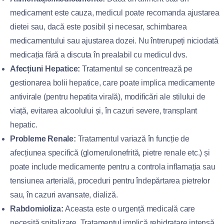
medicament este cauza, medicul poate recomanda ajustarea
dietei sau, dacă este posibil și necesar, schimbarea
medicamentului sau ajustarea dozei. Nu întrerupeți niciodată
medicația fără a discuta în prealabil cu medicul dvs.
Afecțiuni Hepatice:
Tratamentul se concentrează pe
gestionarea bolii hepatice, care poate implica medicamente
antivirale (pentru hepatita virală), modificări ale stilului de
viață, evitarea alcoolului și, în cazuri severe, transplant
hepatic.
Probleme Renale:
Tratamentul variază în funcție de
afecțiunea specifică (glomerulonefrită, pietre renale etc.) și
poate include medicamente pentru a controla inflamația sau
tensiunea arterială, proceduri pentru îndepărtarea pietrelor
sau, în cazuri avansate, dializă.
Rabdomioliza:
Aceasta este o urgență medicală care
necesită spitalizare. Tratamentul implică rehidratare intensă