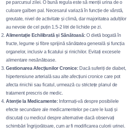
pe parcursul zilei. O bună regula este să menții urina de o
culoare galben pal. Necesarul variază în funcție de vârstă,
greutate, nivel de activitate și climă, dar majoritatea adulților
au nevoie de cel puțin 1.5-2 litri de lichide pe zi.
Alimentație Echilibrată și Sănătoasă:
O dietă bogată în
fructe, legume și fibre sprijină sănătatea generală și funcția
organelor, inclusiv a ficatului și rinichilor. Evitați excesele
alimentare nesănătoase.
Gestionarea Afecțiunilor Cronice:
Dacă suferiți de diabet,
hipertensiune arterială sau alte afecțiuni cronice care pot
afecta rinichii sau ficatul, urmează cu strictețe planul de
tratament prescris de medic.
Atenție la Medicamente:
Informați-vă despre posibilele
efecte secundare ale medicamentelor pe care le luați și
discutați cu medicul despre alternative dacă observați
schimbări îngrijorătoare, cum ar fi modificarea culorii urinei.