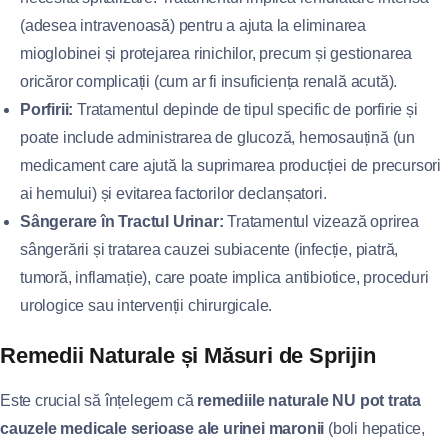
(adesea intravenoasă) pentru a ajuta la eliminarea
mioglobinei și protejarea rinichilor, precum și gestionarea
oricăror complicații (cum ar fi insuficiența renală acută).
Porfirii:
Tratamentul depinde de tipul specific de porfirie și
poate include administrarea de glucoză, hemosauțină (un
medicament care ajută la suprimarea producției de precursori
ai hemului) și evitarea factorilor declanșatori.
Sângerare în Tractul Urinar:
Tratamentul vizează oprirea
sângerării și tratarea cauzei subiacente (infecție, piatră,
tumoră, inflamație), care poate implica antibiotice, proceduri
urologice sau intervenții chirurgicale.
Remedii Naturale și Măsuri de Sprijin
Este crucial să înțelegem că
remediile naturale NU pot trata
cauzele medicale serioase ale urinei maronii
(boli hepatice,