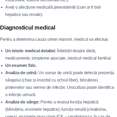
Aveți o afecțiune medicală preexistentă (cum ar fi boli
hepatice sau renale).
Diagnosticul medical
Pentru a determina cauza urinei maronii, medicul va efectua:
Un istoric medical detaliat:
Întrebări despre dietă,
medicamente, simptome asociate, istoricul medical familial.
Un examen fizic.
Analiza de urină:
Un sumar de urină poate detecta prezența
sângelui (chiar și invizibil cu ochiul liber), bilirubinei,
proteinelor sau semne de infecție. Urocultura poate identifica
o infecție urinară.
Analize de sânge:
Pentru a evalua funcția hepatică
(bilirubina, enzimele hepatice), funcția renală (creatinina,
ureea), enzimele musculare (CK – creatinkinaza, în caz de