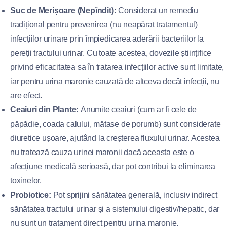
Suc de Merișoare (Nepîndit):
Considerat un remediu
tradițional pentru prevenirea (nu neapărat tratamentul)
infecțiilor urinare prin împiedicarea aderării bacteriilor la
pereții tractului urinar. Cu toate acestea, dovezile științifice
privind eficacitatea sa în tratarea infecțiilor active sunt limitate,
iar pentru urina maronie cauzată de altceva decât infecții, nu
are efect.
Ceaiuri din Plante:
Anumite ceaiuri (cum ar fi cele de
păpădie, coada calului, mătase de porumb) sunt considerate
diuretice ușoare, ajutând la creșterea fluxului urinar. Acestea
nu tratează cauza urinei maronii dacă aceasta este o
afecțiune medicală serioasă, dar pot contribui la eliminarea
toxinelor.
Probiotice:
Pot sprijini sănătatea generală, inclusiv indirect
sănătatea tractului urinar și a sistemului digestiv/hepatic, dar
nu sunt un tratament direct pentru urina maronie.