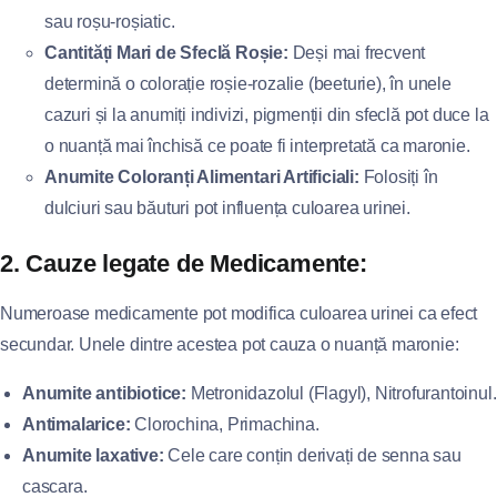
sau roșu-roșiatic.
Cantități Mari de Sfeclă Roșie:
Deși mai frecvent
determină o colorație roșie-rozalie (beeturie), în unele
cazuri și la anumiți indivizi, pigmenții din sfeclă pot duce la
o nuanță mai închisă ce poate fi interpretată ca maronie.
Anumite Coloranți Alimentari Artificiali:
Folosiți în
dulciuri sau băuturi pot influența culoarea urinei.
2. Cauze legate de Medicamente:
Numeroase medicamente pot modifica culoarea urinei ca efect
secundar. Unele dintre acestea pot cauza o nuanță maronie:
Anumite antibiotice:
Metronidazolul (Flagyl), Nitrofurantoinul.
Antimalarice:
Clorochina, Primachina.
Anumite laxative:
Cele care conțin derivați de senna sau
cascara.