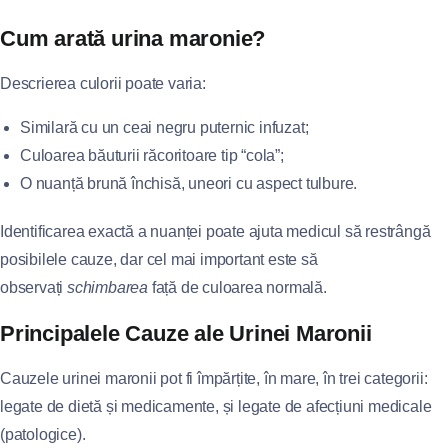
Cum arată urina maronie?
Descrierea culorii poate varia:
Similară cu un ceai negru puternic infuzat;
Culoarea băuturii răcoritoare tip “cola”;
O nuanță brună închisă, uneori cu aspect tulbure.
Identificarea exactă a nuanței poate ajuta medicul să restrângă
posibilele cauze, dar cel mai important este să
observați
schimbarea
față de culoarea normală.
Principalele Cauze ale Urinei Maronii
Cauzele urinei maronii pot fi împărțite, în mare, în trei categorii:
legate de dietă și medicamente, și legate de afecțiuni medicale
(patologice).