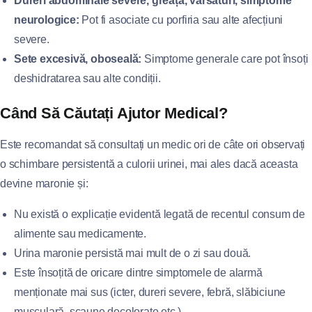
Dureri abdominale severe, greață, vărsături, simptome
neurologice:
Pot fi asociate cu porfiria sau alte afecțiuni
severe.
Sete excesivă, oboseală:
Simptome generale care pot însoți
deshidratarea sau alte condiții.
Când Să Căutați Ajutor Medical?
Este recomandat să consultați un medic ori de câte ori observați
o schimbare persistentă a culorii urinei, mai ales dacă aceasta
devine maronie și:
Nu există o explicație evidentă legată de recentul consum de
alimente sau medicamente.
Urina maronie persistă mai mult de o zi sau două.
Este însoțită de oricare dintre simptomele de alarmă
menționate mai sus (icter, dureri severe, febră, slăbiciune
musculară, scaune decolorate etc.).