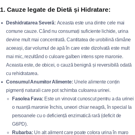
1. Cauze legate de Dietă și Hidratare:
Deshidratarea Severă:
Aceasta este una dintre cele mai
comune cauze. Când nu consumați suficiente lichide, urina
devine mult mai concentrată. Cantitatea de urobilină rămâne
aceeași, dar volumul de apă în care este dizolvată este mult
mai mic, rezultând o culoare galben intens spre maronie.
Aceasta este, de obicei, o cauză benignă și reversibilă odată
cu rehidratarea.
Consumul Anumitor Alimente:
Unele alimente conțin
pigmenți naturali care pot schimba culoarea urinei.
Fasolea Fava:
Este un vinovat cunoscut pentru a da urinei
o nuanță maronie închis, uneori chiar neagră, în special la
persoanele cu o deficiență enzimatică rară (deficit de
G6PD).
Rubarba:
Un alt aliment care poate colora urina în maro