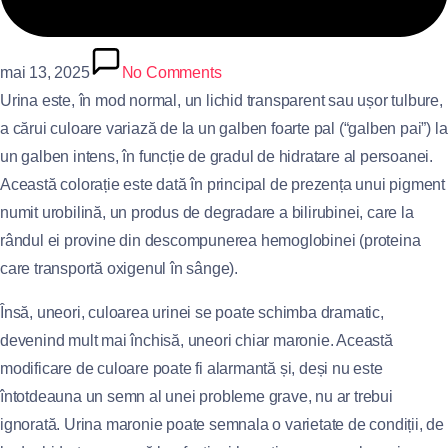
mai 13, 2025
No Comments
Urina este, în mod normal, un lichid transparent sau ușor tulbure,
a cărui culoare variază de la un galben foarte pal (“galben pai”) la
un galben intens, în funcție de gradul de hidratare al persoanei.
Această colorație este dată în principal de prezența unui pigment
numit urobilină, un produs de degradare a bilirubinei, care la
rândul ei provine din descompunerea hemoglobinei (proteina
care transportă oxigenul în sânge).
Însă, uneori, culoarea urinei se poate schimba dramatic,
devenind mult mai închisă, uneori chiar maronie. Această
modificare de culoare poate fi alarmantă și, deși nu este
întotdeauna un semn al unei probleme grave, nu ar trebui
ignorată. Urina maronie poate semnala o varietate de condiții, de