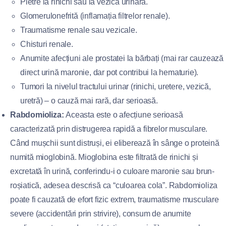
Pietre la rinichi sau la vezica urinară.
Glomerulonefrită (inflamația filtrelor renale).
Traumatisme renale sau vezicale.
Chisturi renale.
Anumite afecțiuni ale prostatei la bărbați (mai rar cauzează
direct urină maronie, dar pot contribui la hematurie).
Tumori la nivelul tractului urinar (rinichi, uretere, vezică,
uretră) – o cauză mai rară, dar serioasă.
Rabdomioliza:
Aceasta este o afecțiune serioasă
caracterizată prin distrugerea rapidă a fibrelor musculare.
Când mușchii sunt distruși, ei eliberează în sânge o proteină
numită mioglobină. Mioglobina este filtrată de rinichi și
excretată în urină, conferindu-i o culoare maronie sau brun-
roșiatică, adesea descrisă ca “culoarea cola”. Rabdomioliza
poate fi cauzată de efort fizic extrem, traumatisme musculare
severe (accidentări prin strivire), consum de anumite