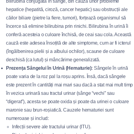
bilirubină conjugată în sânge, din cauza unor probleme
hepatice (hepatită, ciroză, cancer hepatic) sau obstrucții ale
căilor biliare (pietre la fiere, tumori), forțează organismul să
încerce să elimine bilirubina prin rinichi. Bilirubina în urină îi
conferă acesteia o culoare închisă, de ceai sau cola. Această
cauză este adesea însoțită de alte simptome, cum ar fi icterul
(îngălbenirea pielii și a albului ochilor), scaune de culoare
deschisă (ca lutul) și mâncărime generalizată.
Prezența Sângelui în Urină (Hematurie):
Sângele în urină
poate varia de la roz pal la roșu aprins. Însă, dacă sângele
este prezent în cantități mai mari sau dacă a stat mai mult timp
în vezica urinară sau tractul urinar (sânge “vechi” sau
“digerat”), acesta se poate oxida și poate da urinei o culoare
maronie sau brun-roșiatică. Cauzele hematuriei sunt
numeroase și includ:
Infecții severe ale tractului urinar (ITU).