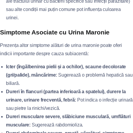
ale tractului urinar cu bacterii specifice sau infecții parazitare)
sau alte condiții mai puțin comune pot influența culoarea
urinei.
Simptome Asociate cu Urina Maronie
Prezența altor simptome alături de urina maronie poate oferi
indicii importante despre cauza subiacentă:
Icter (îngălbenirea pielii și a ochilor), scaune decolorate
(gri/palide), mâncărime:
Sugerează o problemă hepatică sau
biliară.
Dureri în flancuri (partea inferioară a spatelui), durere la
urinare, urinare frecventă, febră:
Pot indica o infecție urinară
sau pietre la rinichi/vezică.
Dureri musculare severe, slăbiciune musculară, umflături
musculare:
Sugerează rabdomioliza.