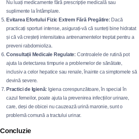
Nu luați medicamente fără prescripție medicală sau
suplimente la întâmplare.
Evitarea Efortului Fizic Extrem Fără Pregătire:
Dacă
practicați sporturi intense, asigurați-vă că sunteți bine hidratat
și că vă creșteți intensitatea antrenamentelor treptat pentru a
preveni rabdomioliza.
Consultații Medicale Regulate:
Controalele de rutină pot
ajuta la detectarea timpurie a problemelor de sănătate,
inclusiv a celor hepatice sau renale, înainte ca simptomele să
devină severe.
Practici de Igienă:
Igiena corespunzătoare, în special în
cazul femeilor, poate ajuta la prevenirea infecțiilor urinare,
care, deși de obicei nu cauzează urină maronie, sunt o
problemă comună a tractului urinar.
Concluzie