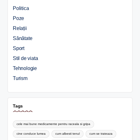
Politica
Poze
Relații
Sănătate
Sport
Stil de viata
Tehnologie
Turism
Tags
cele mai bune medicamente pentru raceala si gripa
cine conduce lumea
cum albesti tenul
cum se trateaza