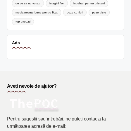
de ce sa nu votezi
imagini flori
intrebari pentru prieteni
medicamente bune pentru ficat
poze cu flori
poze triste
top avocati
Ads
Aveți nevoie de ajutor?
Pentru sugestii sau întrebări, ne puteți contacta la
următoarea adresă de e-mail: