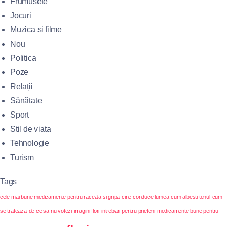
Frumusete
Jocuri
Muzica si filme
Nou
Politica
Poze
Relații
Sănătate
Sport
Stil de viata
Tehnologie
Turism
Tags
cele mai bune medicamente pentru raceala si gripa
cine conduce lumea
cum albesti tenul
cum
se trateaza
de ce sa nu votezi
imagini flori
intrebari pentru prieteni
medicamente bune pentru