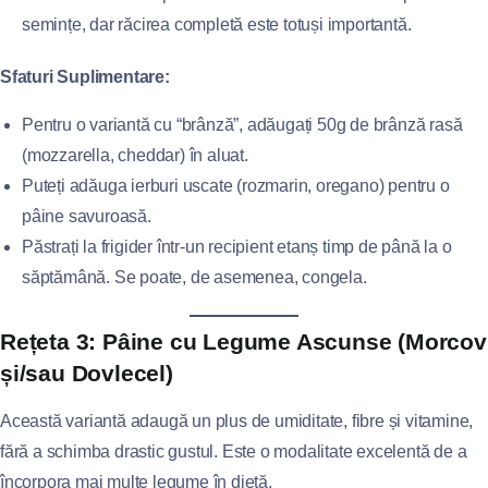
semințe, dar răcirea completă este totuși importantă.
Sfaturi Suplimentare:
Pentru o variantă cu “brânză”, adăugați 50g de brânză rasă
(mozzarella, cheddar) în aluat.
Puteți adăuga ierburi uscate (rozmarin, oregano) pentru o
pâine savuroasă.
Păstrați la frigider într-un recipient etanș timp de până la o
săptămână. Se poate, de asemenea, congela.
Rețeta 3: Pâine cu Legume Ascunse (Morcov
și/sau Dovlecel)
Această variantă adaugă un plus de umiditate, fibre și vitamine,
fără a schimba drastic gustul. Este o modalitate excelentă de a
încorpora mai multe legume în dietă.