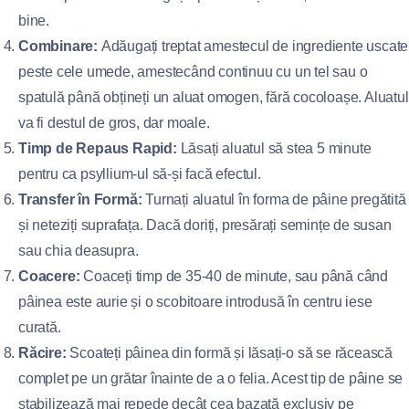
bine.
Combinare:
Adăugați treptat amestecul de ingrediente uscate
peste cele umede, amestecând continuu cu un tel sau o
spatulă până obțineți un aluat omogen, fără cocoloașe. Aluatul
va fi destul de gros, dar moale.
Timp de Repaus Rapid:
Lăsați aluatul să stea 5 minute
pentru ca psyllium-ul să-și facă efectul.
Transfer în Formă:
Turnați aluatul în forma de pâine pregătită
și neteziți suprafața. Dacă doriți, presărați semințe de susan
sau chia deasupra.
Coacere:
Coaceți timp de 35-40 de minute, sau până când
pâinea este aurie și o scobitoare introdusă în centru iese
curată.
Răcire:
Scoateți pâinea din formă și lăsați-o să se răcească
complet pe un grătar înainte de a o felia. Acest tip de pâine se
stabilizează mai repede decât cea bazată exclusiv pe