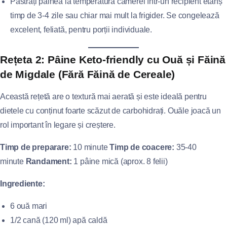
Păstrați pâinea la temperatura camerei într-un recipient etanș
timp de 3-4 zile sau chiar mai mult la frigider. Se congelează
excelent, feliată, pentru porții individuale.
Rețeta 2: Pâine Keto-friendly cu Ouă și Făină
de Migdale (Fără Făină de Cereale)
Această rețetă are o textură mai aerată și este ideală pentru
dietele cu conținut foarte scăzut de carbohidrați. Ouăle joacă un
rol important în legare și creștere.
Timp de preparare:
10 minute
Timp de coacere:
35-40
minute
Randament:
1 pâine mică (aprox. 8 felii)
Ingrediente:
6 ouă mari
1/2 cană (120 ml) apă caldă