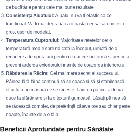
de bucătărie pentru cele mai bune rezultate.
Consistența Aluatului:
Aluatul nu va fi elastic ca cel
tradițional. Va fi mai degrabă ca o pastă densă sau un terci
gros, ușor de modelat.
Temperatura Cuptorului:
Majoritatea rețetelor cer o
temperatură medie spre ridicată la început, urmată de o
reducere a temperaturii pentru o coacere uniformă și pentru a
preveni arderea exteriorului înainte de coacerea interiorului.
Răbdarea la Răcire:
Cel mai mare secret al succesului.
Pâinea fără făină continuă să se coacă și să-și stabilească
structura pe măsură ce se răcește. Tăierea pâinii calde va
duce la sfărâmare și la o textură gumoasă. Lăsați pâinea să
se răcească complet, de preferință câteva ore sau chiar peste
noapte, înainte de a o tăia.
Beneficii Aprofundate pentru Sănătate