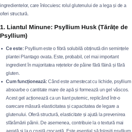
ingredientelor, care înlocuiesc rolul glutenului de a lega și de a
oferi structură.
1. Liantul Minune: Psyllium Husk (Tărâțe de
Psyllium)
Ce este:
Psyllium este o fibră solubilă obținută din semințele
plantei Plantago ovata. Este, probabil, cel mai important
ingredient în majoritatea rețetelor de pâine fără făină și fără
gluten.
Cum funcționează:
Când este amestecat cu lichide, psyllium
absoarbe o cantitate mare de apă și formează un gel vâscos.
Acest gel acționează ca un liant puternic, replicând într-o
oarecare măsură elasticitatea și capacitatea de legare a
glutenului. Oferă structură, elasticitate și ajută la prevenirea
sfărâmării pâinii. De asemenea, contribuie la o textură mai
aerată și la o crustă crocantă. Este esențial să folosiți psyllium