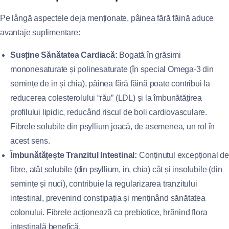
Pe lângă aspectele deja menționate, pâinea fără făină aduce
avantaje suplimentare:
Susține Sănătatea Cardiacă:
Bogată în grăsimi
mononesaturate și polinesaturate (în special Omega-3 din
semințe de in și chia), pâinea fără făină poate contribui la
reducerea colesterolului “rău” (LDL) și la îmbunătățirea
profilului lipidic, reducând riscul de boli cardiovasculare.
Fibrele solubile din psyllium joacă, de asemenea, un rol în
acest sens.
Îmbunătățește Tranzitul Intestinal:
Conținutul excepțional de
fibre, atât solubile (din psyllium, in, chia) cât și insolubile (din
semințe și nuci), contribuie la regularizarea tranzitului
intestinal, prevenind constipația și menținând sănătatea
colonului. Fibrele acționează ca prebiotice, hrănind flora
intestinală benefică.