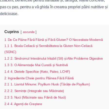
coacerii, beneficiile pentru sănătate și, desigur, rețete concrete,
pas cu pas, pentru a vă ghida în crearea propriei pâini nutritive și
delicioase.
Cuprins
ascunde
1
De Ce Pâine Fără Făină și Fără Gluten? O Necesitate Modernă
1.1
1. Boala Celiacă și Sensibilitatea la Gluten Non-Celiacă
(SGNC)
1.2
2. Sindromul Intestinului Iritabil (SII) și Alte Probleme Digestive
1.3
3. O Alimentație Mai Curată și Nutritivă
1.4
4. Dietele Specifice (Keto, Paleo, LCHF)
2
Ingrediente Cheie pentru Pâinea Fără Făină
2.1
1. Liantul Minune: Psyllium Husk (Tărâțe de Psyllium)
2.2
2. Semințe (Integrale sau Măcinate)
2.3
3. Nuci (Măcinate sau Făină de Nuci)
2.4
4. Agenți de Creștere