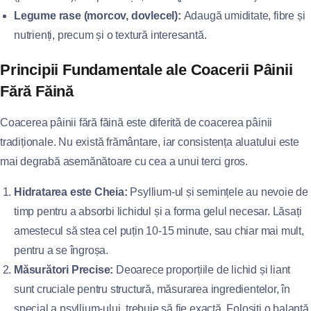
Legume rase (morcov, dovlecel):
Adaugă umiditate, fibre și
nutrienți, precum și o textură interesantă.
Principii Fundamentale ale Coacerii Pâinii
Fără Făină
Coacerea pâinii fără făină este diferită de coacerea pâinii
tradiționale. Nu există frământare, iar consistența aluatului este
mai degrabă asemănătoare cu cea a unui terci gros.
Hidratarea este Cheia:
Psyllium-ul și semințele au nevoie de
timp pentru a absorbi lichidul și a forma gelul necesar. Lăsați
amestecul să stea cel puțin 10-15 minute, sau chiar mai mult,
pentru a se îngroșa.
Măsurători Precise:
Deoarece proporțiile de lichid și liant
sunt cruciale pentru structură, măsurarea ingredientelor, în
special a psyllium-ului, trebuie să fie exactă. Folosiți o balanță