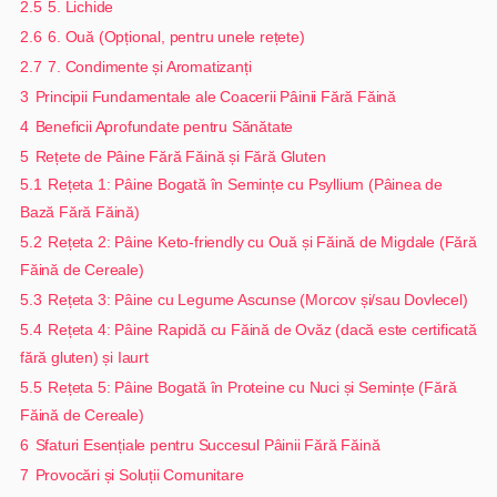
2.5
5. Lichide
2.6
6. Ouă (Opțional, pentru unele rețete)
2.7
7. Condimente și Aromatizanți
3
Principii Fundamentale ale Coacerii Pâinii Fără Făină
4
Beneficii Aprofundate pentru Sănătate
5
Rețete de Pâine Fără Făină și Fără Gluten
5.1
Rețeta 1: Pâine Bogată în Semințe cu Psyllium (Pâinea de
Bază Fără Făină)
5.2
Rețeta 2: Pâine Keto-friendly cu Ouă și Făină de Migdale (Fără
Făină de Cereale)
5.3
Rețeta 3: Pâine cu Legume Ascunse (Morcov și/sau Dovlecel)
5.4
Rețeta 4: Pâine Rapidă cu Făină de Ovăz (dacă este certificată
fără gluten) și Iaurt
5.5
Rețeta 5: Pâine Bogată în Proteine cu Nuci și Semințe (Fără
Făină de Cereale)
6
Sfaturi Esențiale pentru Succesul Pâinii Fără Făină
7
Provocări și Soluții Comunitare