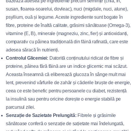
bazează adesea pe ingrediente precum semințe (chia, in,
susan, floarea-soarelui, dovleac), nuci (migdale, nuci, alune),
psyllium, ouă și legume. Aceste ingrediente sunt bogate în
fibre, proteine de înaltă calitate, grăsimi sănătoase (Omega-3),
vitamine (E, B), minerale (magneziu, zinc, fier) și antioxidanți,
comparativ cu pâinea tradițională din făină rafinată, care este
adesea săracă în nutrienți.
Controlul Glicemiei:
Datorită conținutului ridicat de fibre și
proteine, pâinea fără făină are un indice glicemic mai scăzut.
Aceasta înseamnă că eliberează glucoza în sânge mult mai
lent, prevenind vârfurile de zahăr și căderile bruște de energie,
ceea ce este benefic pentru persoanele cu diabet, rezistență
la insulină sau pentru oricine dorește o energie stabilă pe
parcursul zilei.
Senzație de Sazietate Prelungită:
Fibrele și grăsimile
sănătoase conferă o senzație de sațietate mai îndelungată,