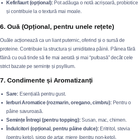
Kefir/Iaurt (opțional):
Pot adăuga o notă acrișoară, probiotice
și contribuie la o textură mai moale.
6. Ouă (Opțional, pentru unele rețete)
Ouăle acționează ca un liant puternic, oferind și o sursă de
proteine. Contribuie la structura și umiditatea pâinii. Pâinea fără
făină cu ouă tinde să fie mai aerată și mai “pufoasă” decât cele
strict bazate pe semințe și psyllium.
7. Condimente și Aromatizanți
Sare:
Esențială pentru gust.
Ierburi Aromatice (rozmarin, oregano, cimbru):
Pentru o
pâine savuroasă.
Semințe Întregi (pentru topping):
Susan, mac, chimen.
Îndulcitori (opțional, pentru pâine dulce):
Eritritol, stevia
(pentru keto), sirop de arțar, miere (pentru non-keto).