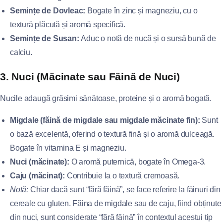
Semințe de Dovleac:
Bogate în zinc și magneziu, cu o
textură plăcută și aromă specifică.
Semințe de Susan:
Aduc o notă de nucă și o sursă bună de
calciu.
3. Nuci (Măcinate sau Făină de Nuci)
Nucile adaugă grăsimi sănătoase, proteine și o aromă bogată.
Migdale (făină de migdale sau migdale măcinate fin):
Sunt
o bază excelentă, oferind o textură fină și o aromă dulceagă.
Bogate în vitamina E și magneziu.
Nuci (măcinate):
O aromă puternică, bogate în Omega-3.
Caju (măcinat):
Contribuie la o textură cremoasă.
Notă:
Chiar dacă sunt “fără făină”, se face referire la făinuri din
cereale cu gluten. Făina de migdale sau de caju, fiind obținute
din nuci, sunt considerate “fără făină” în contextul acestui tip