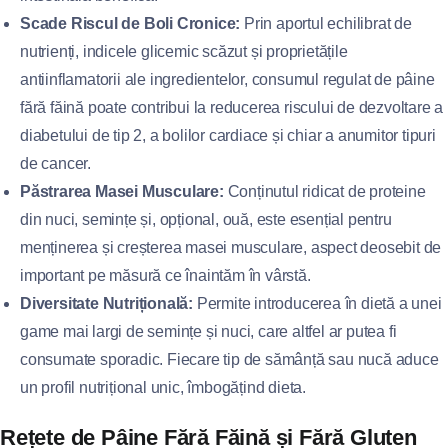
Scade Riscul de Boli Cronice:
Prin aportul echilibrat de
nutrienți, indicele glicemic scăzut și proprietățile
antiinflamatorii ale ingredientelor, consumul regulat de pâine
fără făină poate contribui la reducerea riscului de dezvoltare a
diabetului de tip 2, a bolilor cardiace și chiar a anumitor tipuri
de cancer.
Păstrarea Masei Musculare:
Conținutul ridicat de proteine
din nuci, semințe și, opțional, ouă, este esențial pentru
menținerea și creșterea masei musculare, aspect deosebit de
important pe măsură ce înaintăm în vârstă.
Diversitate Nutrițională:
Permite introducerea în dietă a unei
game mai largi de semințe și nuci, care altfel ar putea fi
consumate sporadic. Fiecare tip de sămânță sau nucă aduce
un profil nutrițional unic, îmbogățind dieta.
Rețete de Pâine Fără Făină și Fără Gluten