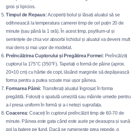
gros și lipicios.
Timpul de Repaus:
Acoperiți bolul și lăsați aluatul să se
odihnească la temperatura camerei timp de cel puțin 20 de
minute (sau până la 1 oră). În acest timp, psyllium-ul și
semințele de chia vor absorbi lichidul și aluatul va deveni mult
mai dens și mai ușor de modelat.
Preîncălzirea Cuptorului și Pregătirea Formei:
Preîncălziți
cuptorul la 175°C (350°F). Tapetați o formă de pâine (aprox.
20×10 cm) cu hârtie de copt, lăsând marginile să depășească
forma pentru a putea scoate mai ușor pâinea.
Formarea Pâinii:
Transferați aluatul îngroșat în forma
pregătită. Folosiți o spatulă umezită sau mâinile umede pentru
a-l presa uniform în formă și a-i netezi suprafața.
Coacerea:
Coaceți în cuptorul preîncălzit timp de 60-70 de
minute. Pâinea este gata când este aurie pe deasupra și sună
gol la batere pe fund. Dacă se rumenește prea repede, o