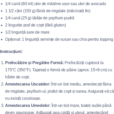
1/4 cană (60 ml) ulei de măsline ușor sau ulei de avocado
1 1/2 căni (150 g) făină de migdale (măcinată fin)
1/4 cană (25 g) tărâțe de psyllium pudră
2 lingurițe praf de copt (fără gluten)
1/2 linguriță sare de mare
Opțional: 1 linguriță semințe de susan sau chia pentru topping
Instrucțiuni:
Preîncălzire și Pregătire Formă:
Preîncălziți cuptorul la
175°C (350°F). Tapetați o formă de pâine (aprox. 15×8 cm) cu
hârtie de copt.
Amestecarea Uscatelor:
Într-un bol mediu, amestecați făina
de migdale, psyllium-ul, praful de copt și sarea. Asigurați-vă că
nu există cocoloașe.
Amestecarea Umedelor:
Într-un bol mare, bateți ouăle până
devin spumoase. Adăugați apa caldă și uleiul, amestecând