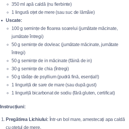
350 ml apă caldă (nu fierbinte)
1 lingură oțet de mere (sau suc de lămâie)
Uscate:
100 g semințe de floarea soarelui (jumătate măcinate,
jumătate întregi)
50 g semințe de dovleac (jumătate măcinate, jumătate
întregi)
50 g semințe de in măcinate (făină de in)
30 g semințe de chia (întregi)
50 g tărâțe de psyllium (pudră fină, esențial!)
1 linguriță de sare de mare (sau după gust)
1 linguriță bicarbonat de sodiu (fără gluten, certificat)
Instrucțiuni:
Pregătirea Lichiului:
Într-un bol mare, amestecați apa caldă
cu oțetul de mere.