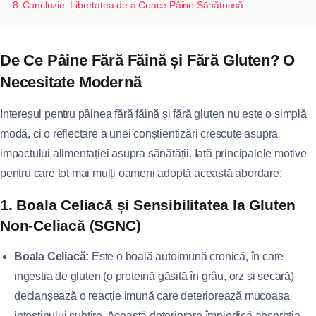
8
Concluzie: Libertatea de a Coace Pâine Sănătoasă
De Ce Pâine Fără Făină și Fără Gluten? O
Necesitate Modernă
Interesul pentru pâinea fără făină și fără gluten nu este o simplă
modă, ci o reflectare a unei conștientizări crescute asupra
impactului alimentației asupra sănătății. Iată principalele motive
pentru care tot mai mulți oameni adoptă această abordare:
1. Boala Celiacă și Sensibilitatea la Gluten
Non-Celiacă (SGNC)
Boala Celiacă:
Este o boală autoimună cronică, în care
ingestia de gluten (o proteină găsită în grâu, orz și secară)
declanșează o reacție imună care deteriorează mucoasa
intestinului subțire. Această deteriorare împiedică absorbția