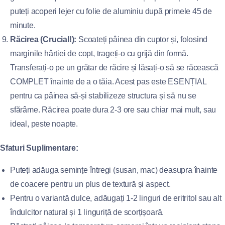
puteți acoperi lejer cu folie de aluminiu după primele 45 de
minute.
Răcirea (Crucial!):
Scoateți pâinea din cuptor și, folosind
marginile hârtiei de copt, trageți-o cu grijă din formă.
Transferați-o pe un grătar de răcire și lăsați-o să se răcească
COMPLET înainte de a o tăia. Acest pas este ESENȚIAL
pentru ca pâinea să-și stabilizeze structura și să nu se
sfărâme. Răcirea poate dura 2-3 ore sau chiar mai mult, sau
ideal, peste noapte.
Sfaturi Suplimentare:
Puteți adăuga semințe întregi (susan, mac) deasupra înainte
de coacere pentru un plus de textură și aspect.
Pentru o variantă dulce, adăugați 1-2 linguri de eritritol sau alt
îndulcitor natural și 1 linguriță de scorțișoară.