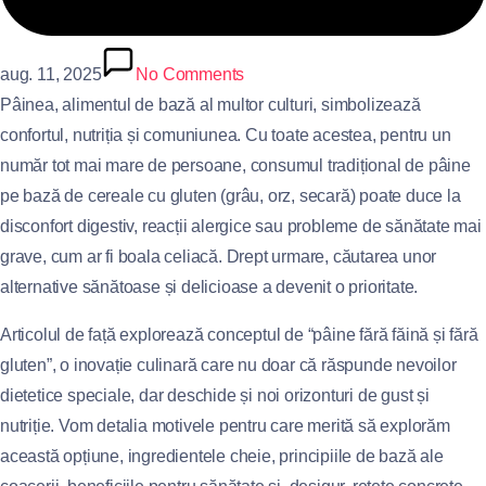
aug. 11, 2025
No Comments
Pâinea, alimentul de bază al multor culturi, simbolizează
confortul, nutriția și comuniunea. Cu toate acestea, pentru un
număr tot mai mare de persoane, consumul tradițional de pâine
pe bază de cereale cu gluten (grâu, orz, secară) poate duce la
disconfort digestiv, reacții alergice sau probleme de sănătate mai
grave, cum ar fi boala celiacă. Drept urmare, căutarea unor
alternative sănătoase și delicioase a devenit o prioritate.
Articolul de față explorează conceptul de “pâine fără făină și fără
gluten”, o inovație culinară care nu doar că răspunde nevoilor
dietetice speciale, dar deschide și noi orizonturi de gust și
nutriție. Vom detalia motivele pentru care merită să explorăm
această opțiune, ingredientele cheie, principiile de bază ale