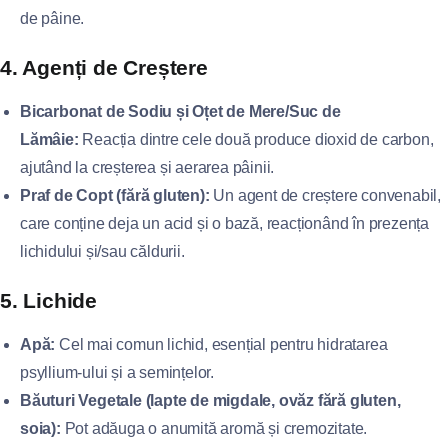
de pâine.
4. Agenți de Creștere
Bicarbonat de Sodiu și Oțet de Mere/Suc de
Lămâie:
Reacția dintre cele două produce dioxid de carbon,
ajutând la creșterea și aerarea pâinii.
Praf de Copt (fără gluten):
Un agent de creștere convenabil,
care conține deja un acid și o bază, reacționând în prezența
lichidului și/sau căldurii.
5. Lichide
Apă:
Cel mai comun lichid, esențial pentru hidratarea
psyllium-ului și a semințelor.
Băuturi Vegetale (lapte de migdale, ovăz fără gluten,
soia):
Pot adăuga o anumită aromă și cremozitate.