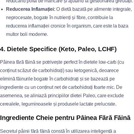
reducând pofta de mâncare și ajutând la gestionarea greutății.
Reducerea Inflamației:
O dietă bazată pe alimente integrale,
neprocesate, bogate în nutrienți și fibre, contribuie la
reducerea inflamației cronice în organism, care este la baza
multor boli moderne.
4. Dietele Specifice (Keto, Paleo, LCHF)
Pâinea fără făină se potrivește perfect în dietele low-carb (cu
conținut scăzut de carbohidrați) sau ketogenică, deoarece
elimină făinurile bogate în carbohidrați și se bazează pe
ingrediente cu un conținut net de carbohidrați foarte mic. De
asemenea, se aliniază principiilor dietei Paleo, care exclude
cerealele, leguminoasele și produsele lactate prelucrate.
Ingrediente Cheie pentru Pâinea Fără Făină
Secretul pâinii fără făină constă în utilizarea inteligentă a