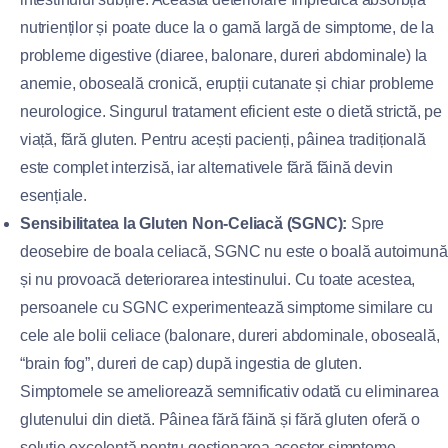
nutrienților și poate duce la o gamă largă de simptome, de la
probleme digestive (diaree, balonare, dureri abdominale) la
anemie, oboseală cronică, erupții cutanate și chiar probleme
neurologice. Singurul tratament eficient este o dietă strictă, pe
viață, fără gluten. Pentru acești pacienți, pâinea tradițională
este complet interzisă, iar alternativele fără făină devin
esențiale.
Sensibilitatea la Gluten Non-Celiacă (SGNC):
Spre
deosebire de boala celiacă, SGNC nu este o boală autoimună
și nu provoacă deteriorarea intestinului. Cu toate acestea,
persoanele cu SGNC experimentează simptome similare cu
cele ale bolii celiace (balonare, dureri abdominale, oboseală,
“brain fog”, dureri de cap) după ingestia de gluten.
Simptomele se ameliorează semnificativ odată cu eliminarea
glutenului din dietă. Pâinea fără făină și fără gluten oferă o
soluție excelentă pentru gestionarea acestor simptome.