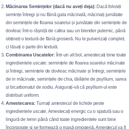
Măcinarea Semințelor (dacă nu aveți deja):
Dacă folosiți
semințe întregi și nu făină gata măcinată, măcinați jumătate
din semințele de floarea soarelui și jumătate din semințele de
dovleac într-o râșniță de cafea sau un blender puternic, până
obțineți o textură de făină grosieră. Nu le pulverizați complet,
ci lăsați o parte din textură.
Combinarea Uscatelor:
Într-un alt bol, amestecați bine toate
ingredientele uscate: semințele de floarea soarelui măcinate
și întregi, semințele de dovleac măcinate și întregi, semințele
de in măcinate, semințele de chia, tărâțele de psyllium, sarea
și bicarbonatul de sodiu. Asigurați-vă că psyllium-ul este
distribuit uniform.
Amestecarea:
Turnați amestecul de lichide peste
ingredientele uscate. Amestecați energic cu o spatulă sau o
lingură de lemn până când toate ingredientele sunt bine
încorporate și se formează o masă omogenă. Amestecul va fi