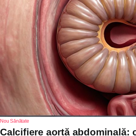
Nou
Sănătate
Calcifiere aortă abdominală: 