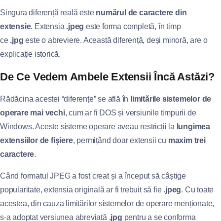
Singura diferență reală este
numărul de caractere din
extensie
. Extensia
.jpeg
este forma completă, în timp
ce
.jpg
este o abreviere. Această diferență, deși minoră, are o
explicație istorică.
De Ce Vedem Ambele Extensii Încă Astăzi?
Rădăcina acestei “diferențe” se află în
limitările sistemelor de
operare mai vechi
, cum ar fi DOS și versiunile timpurii de
Windows. Aceste sisteme operare aveau restricții la
lungimea
extensiilor de fișiere
, permițând doar extensii cu
maxim trei
caractere
.
Când formatul JPEG a fost creat și a început să câștige
popularitate, extensia originală ar fi trebuit să fie
.jpeg
. Cu toate
acestea, din cauza limitărilor sistemelor de operare menționate,
s-a adoptat versiunea abreviată
.jpg
pentru a se conforma