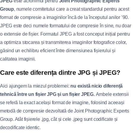
JPEG
este acronimul pentru
Joint Photographic Experts
Group
, numele comitetului care a creat standardul pentru acest
format de compresie a imaginilor încă de la începutul anilor ’90.
JPEG este deci numele formatului de compresie în sine, nu doar
o extensie de fișier. Formatul JPEG a fost conceput inițial pentru
a optimiza stocarea și transmiterea imaginilor fotografice color,
găsind un echilibru eficient între dimensiunea fișierului și
calitatea imaginii.
Care este diferența dintre JPG și JPEG?
Aici ajungem la miezul problemei:
nu există nicio diferență
tehnică între un fișier JPG și un fișier JPEG.
Ambele extensii
se referă la exact același format de imagine, folosind aceeași
metodă de compresie dezvoltată de Joint Photographic Experts
Group. Atât fișierele .jpg, cât și cele .jpeg sunt codificate și
decodificate identic.