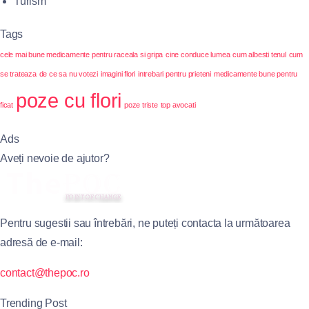
Turism
Tags
cele mai bune medicamente pentru raceala si gripa
cine conduce lumea
cum albesti tenul
cum
se trateaza
de ce sa nu votezi
imagini flori
intrebari pentru prieteni
medicamente bune pentru
poze cu flori
ficat
poze triste
top avocati
Ads
Aveți nevoie de ajutor?
Pentru sugestii sau întrebări, ne puteți contacta la următoarea
adresă de e-mail:
contact@thepoc.ro
Trending Post