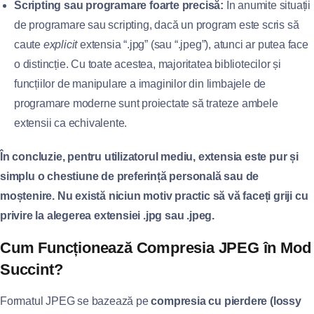
Scripting sau programare foarte precisă:
În anumite situații
de programare sau scripting, dacă un program este scris să
caute
explicit
extensia “.jpg” (sau “.jpeg”), atunci ar putea face
o distincție. Cu toate acestea, majoritatea bibliotecilor și
funcțiilor de manipulare a imaginilor din limbajele de
programare moderne sunt proiectate să trateze ambele
extensii ca echivalente.
În concluzie, pentru utilizatorul mediu, extensia este pur și
simplu o chestiune de preferință personală sau de
moștenire. Nu există niciun motiv practic să vă faceți griji cu
privire la alegerea extensiei .jpg sau .jpeg.
Cum Funcționează Compresia JPEG în Mod
Succint?
Formatul JPEG se bazează pe
compresia cu pierdere (lossy