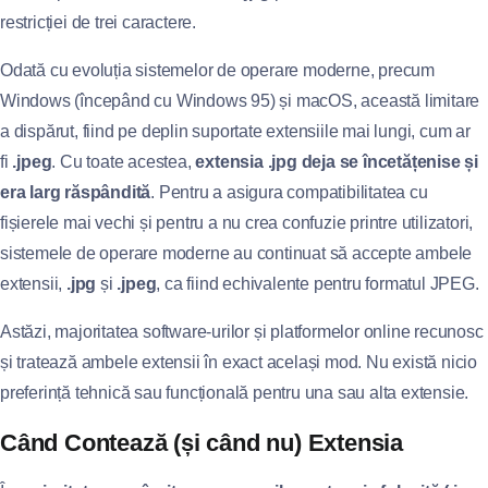
restricției de trei caractere.
Odată cu evoluția sistemelor de operare moderne, precum
Windows (începând cu Windows 95) și macOS, această limitare
a dispărut, fiind pe deplin suportate extensiile mai lungi, cum ar
fi
.jpeg
. Cu toate acestea,
extensia .jpg deja se încetățenise și
era larg răspândită
. Pentru a asigura compatibilitatea cu
fișierele mai vechi și pentru a nu crea confuzie printre utilizatori,
sistemele de operare moderne au continuat să accepte ambele
extensii,
.jpg
și
.jpeg
, ca fiind echivalente pentru formatul JPEG.
Astăzi, majoritatea software-urilor și platformelor online recunosc
și tratează ambele extensii în exact același mod. Nu există nicio
preferință tehnică sau funcțională pentru una sau alta extensie.
Când Contează (și când nu) Extensia