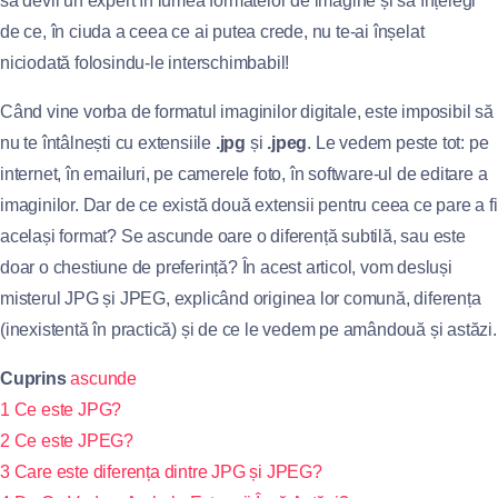
să devii un expert în lumea formatelor de imagine și să înțelegi
de ce, în ciuda a ceea ce ai putea crede, nu te-ai înșelat
niciodată folosindu-le interschimbabil!
Când vine vorba de formatul imaginilor digitale, este imposibil să
nu te întâlnești cu extensiile
.jpg
și
.jpeg
. Le vedem peste tot: pe
internet, în emailuri, pe camerele foto, în software-ul de editare a
imaginilor. Dar de ce există două extensii pentru ceea ce pare a fi
același format? Se ascunde oare o diferență subtilă, sau este
doar o chestiune de preferință? În acest articol, vom desluși
misterul JPG și JPEG, explicând originea lor comună, diferența
(inexistentă în practică) și de ce le vedem pe amândouă și astăzi.
Cuprins
ascunde
1
Ce este JPG?
2
Ce este JPEG?
3
Care este diferența dintre JPG și JPEG?