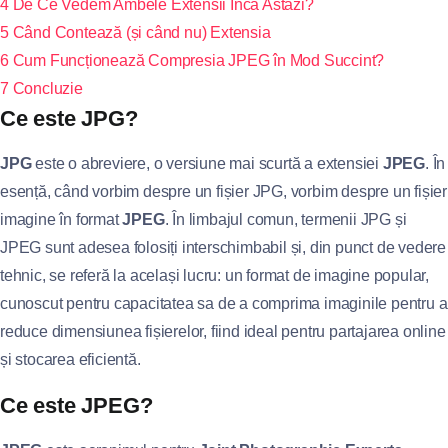
4
De Ce Vedem Ambele Extensii Încă Astăzi?
5
Când Contează (și când nu) Extensia
6
Cum Funcționează Compresia JPEG în Mod Succint?
7
Concluzie
Ce este JPG?
JPG
este o abreviere, o versiune mai scurtă a extensiei
JPEG
. În
esență, când vorbim despre un fișier JPG, vorbim despre un fișier
imagine în format
JPEG
. În limbajul comun, termenii JPG și
JPEG sunt adesea folosiți interschimbabil și, din punct de vedere
tehnic, se referă la același lucru: un format de imagine popular,
cunoscut pentru capacitatea sa de a comprima imaginile pentru a
reduce dimensiunea fișierelor, fiind ideal pentru partajarea online
și stocarea eficientă.
Ce este JPEG?