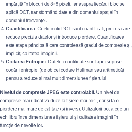
împărțită în blocuri de 8×8 pixeli, iar asupra fiecărui bloc se
aplică DCT, transformând datele din domeniul spațial în
domeniul frecvenței.
Cuantificarea:
Coeficienții DCT sunt cuantificați, proces care
reduce precizia datelor și introduce pierdere. Cuantificarea
este etapa principală care controlează gradul de compresie și,
implicit, calitatea imaginii.
Codarea Entropiei:
Datele cuantificate sunt apoi supuse
codării entropiei (de obicei codare Huffman sau aritmetică)
pentru a reduce și mai mult dimensiunea fișierului.
Nivelul de compresie JPEG este controlabil.
Un nivel de
compresie mai ridicat va duce la fișiere mai mici, dar și la o
pierdere mai mare de calitate (și invers). Utilizatorii pot alege un
echilibru între dimensiunea fișierului și calitatea imaginii în
funcție de nevoile lor.