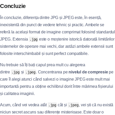
Concluzie
În concluzie, diferența dintre JPG și JPEG este, în esență,
inexistentă din punct de vedere tehnic și practic. Ambele se
referă la același format de imagine comprimat folosind standardul
JPEG. Extensia
este o moștenire istorică datorată limitărilor
.jpg
sistemelor de operare mai vechi, dar astăzi ambele extensii sunt
folosite interschimbabil și sunt perfect compatibile.
Nu trebuie să îți bați capul prea mult cu alegerea
dintre
și
. Concentrarea pe
nivelul de compresie
pe
.jpg
.jpeg
care îl alegi atunci când salvezi o imagine JPEG este mult mai
importantă pentru a obține echilibrul dorit între mărimea fișierului
și calitatea imaginii.
Acum, când vei vedea atât
cât și
, vei ști că nu există
.jpg
.jpeg
niciun secret ascuns sau diferențe misterioase. Este doar o