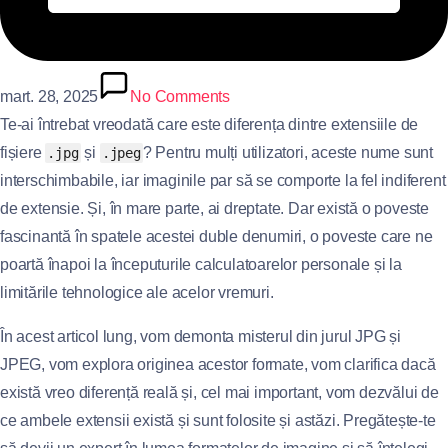
mart. 28, 2025
No Comments
Te-ai întrebat vreodată care este diferența dintre extensiile de
fișiere
și
? Pentru mulți utilizatori, aceste nume sunt
.jpg
.jpeg
interschimbabile, iar imaginile par să se comporte la fel indiferent
de extensie. Și, în mare parte, ai dreptate. Dar există o poveste
fascinantă în spatele acestei duble denumiri, o poveste care ne
poartă înapoi la începuturile calculatoarelor personale și la
limitările tehnologice ale acelor vremuri.
În acest articol lung, vom demonta misterul din jurul JPG și
JPEG, vom explora originea acestor formate, vom clarifica dacă
există vreo diferență reală și, cel mai important, vom dezvălui de
ce ambele extensii există și sunt folosite și astăzi. Pregătește-te