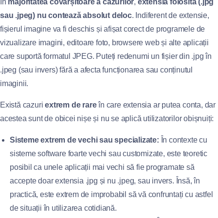
În
majoritatea covârșitoare a cazurilor
,
extensia folosită (.jpg
sau .jpeg) nu contează absolut deloc
. Indiferent de extensie,
fișierul imagine va fi deschis și afișat corect de programele de
vizualizare imagini, editoare foto, browsere web și alte aplicații
care suportă formatul JPEG. Puteți redenumi un fișier din .jpg în
.jpeg (sau invers) fără a afecta funcționarea sau conținutul
imaginii.
Există cazuri
extrem de rare
în care extensia ar putea conta, dar
acestea sunt de obicei nișe și nu se aplică utilizatorilor obișnuiți:
Sisteme extrem de vechi sau specializate:
În contexte cu
sisteme software foarte vechi sau customizate, este teoretic
posibil ca unele aplicații mai vechi să fie programate să
accepte doar extensia .jpg și nu .jpeg, sau invers. Însă, în
practică, este extrem de improbabil să vă confruntați cu astfel
de situații în utilizarea cotidiană.