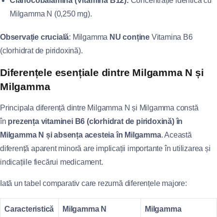
Cianocobalamina (Vitamina B12):
Concentrație identică cu
Milgamma N (0,250 mg).
Observație crucială
: Milgamma
NU conține
Vitamina B6
(clorhidrat de piridoxină).
Diferențele esențiale dintre Milgamma N și
Milgamma
Principala diferență dintre Milgamma N și Milgamma constă
în
prezența vitaminei B6 (clorhidrat de piridoxină) în
Milgamma N și absența acesteia în Milgamma
. Această
diferență aparent minoră are implicații importante în utilizarea și
indicațiile fiecărui medicament.
Iată un tabel comparativ care rezumă diferențele majore:
Caracteristică
Milgamma N
Milgamma