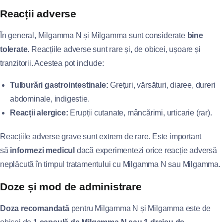
Reacții adverse
În general, Milgamma N și Milgamma sunt considerate
bine
tolerate
. Reacțiile adverse sunt rare și, de obicei, ușoare și
tranzitorii. Acestea pot include:
Tulburări gastrointestinale:
Grețuri, vărsături, diaree, dureri
abdominale, indigestie.
Reacții alergice:
Erupții cutanate, mâncărimi, urticarie (rar).
Reacțiile adverse grave sunt extrem de rare. Este important
să
informezi medicul
dacă experimentezi orice reacție adversă
neplăcută în timpul tratamentului cu Milgamma N sau Milgamma.
Doze și mod de administrare
Doza recomandată
pentru Milgamma N și Milgamma este de