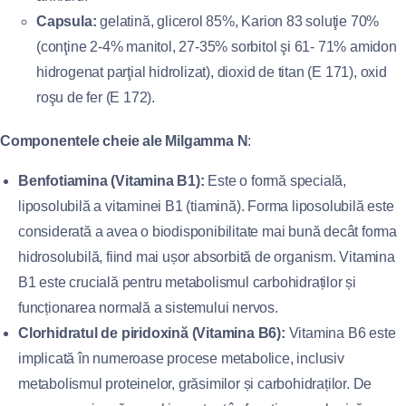
Capsula:
gelatină, glicerol 85%, Karion 83 soluţie 70%
(conţine 2-4% manitol, 27-35% sorbitol şi 61- 71% amidon
hidrogenat parţial hidrolizat), dioxid de titan (E 171), oxid
roşu de fer (E 172).
Componentele cheie ale Milgamma N
:
Benfotiamina (Vitamina B1):
Este o formă specială,
liposolubilă a vitaminei B1 (tiamină). Forma liposolubilă este
considerată a avea o biodisponibilitate mai bună decât forma
hidrosolubilă, fiind mai ușor absorbită de organism. Vitamina
B1 este crucială pentru metabolismul carbohidraților și
funcționarea normală a sistemului nervos.
Clorhidratul de piridoxină (Vitamina B6):
Vitamina B6 este
implicată în numeroase procese metabolice, inclusiv
metabolismul proteinelor, grăsimilor și carbohidraților. De