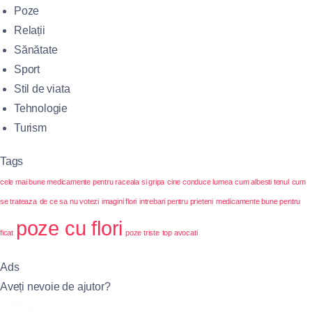
Poze
Relații
Sănătate
Sport
Stil de viata
Tehnologie
Turism
Tags
cele mai bune medicamente pentru raceala si gripa
cine conduce lumea
cum albesti tenul
cum
se trateaza
de ce sa nu votezi
imagini flori
intrebari pentru prieteni
medicamente bune pentru
poze cu flori
ficat
poze triste
top avocati
Ads
Aveți nevoie de ajutor?