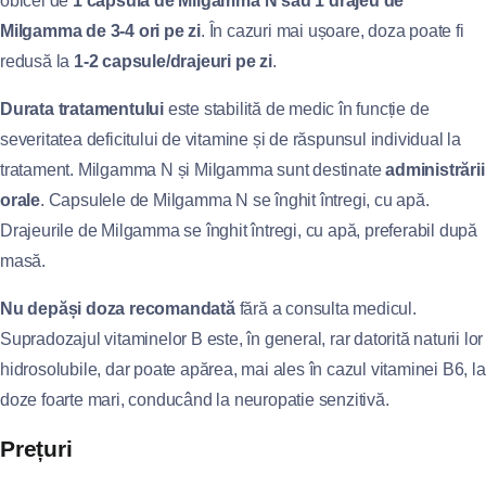
obicei de
1 capsulă de Milgamma N sau 1 drajeu de
Milgamma de 3-4 ori pe zi
. În cazuri mai ușoare, doza poate fi
redusă la
1-2 capsule/drajeuri pe zi
.
Durata tratamentului
este stabilită de medic în funcție de
severitatea deficitului de vitamine și de răspunsul individual la
tratament. Milgamma N și Milgamma sunt destinate
administrării
orale
. Capsulele de Milgamma N se înghit întregi, cu apă.
Drajeurile de Milgamma se înghit întregi, cu apă, preferabil după
masă.
Nu depăși doza recomandată
fără a consulta medicul.
Supradozajul vitaminelor B este, în general, rar datorită naturii lor
hidrosolubile, dar poate apărea, mai ales în cazul vitaminei B6, la
doze foarte mari, conducând la neuropatie senzitivă.
Prețuri