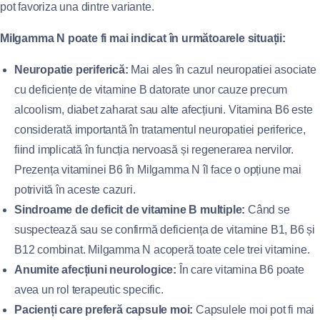
pot favoriza una dintre variante.
Milgamma N poate fi mai indicat în următoarele situații:
Neuropatie periferică:
Mai ales în cazul neuropatiei asociate
cu deficiențe de vitamine B datorate unor cauze precum
alcoolism, diabet zaharat sau alte afecțiuni. Vitamina B6 este
considerată importantă în tratamentul neuropatiei periferice,
fiind implicată în funcția nervoasă și regenerarea nervilor.
Prezența vitaminei B6 în Milgamma N îl face o opțiune mai
potrivită în aceste cazuri.
Sindroame de deficit de vitamine B multiple:
Când se
suspectează sau se confirmă deficiența de vitamine B1, B6 și
B12 combinat. Milgamma N acoperă toate cele trei vitamine.
Anumite afecțiuni neurologice:
În care vitamina B6 poate
avea un rol terapeutic specific.
Pacienți care preferă capsule moi:
Capsulele moi pot fi mai