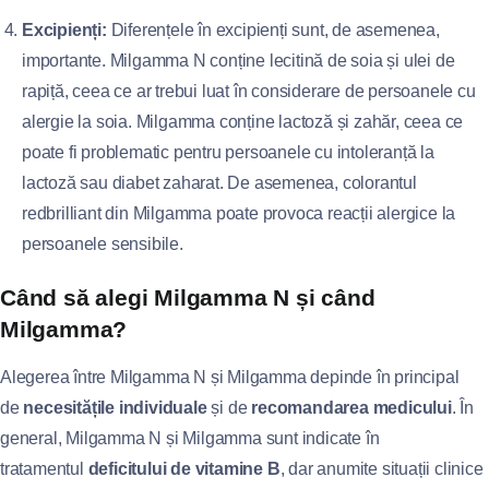
Excipienți:
Diferențele în excipienți sunt, de asemenea,
importante. Milgamma N conține lecitină de soia și ulei de
rapiță, ceea ce ar trebui luat în considerare de persoanele cu
alergie la soia. Milgamma conține lactoză și zahăr, ceea ce
poate fi problematic pentru persoanele cu intoleranță la
lactoză sau diabet zaharat. De asemenea, colorantul
redbrilliant din Milgamma poate provoca reacții alergice la
persoanele sensibile.
Când să alegi Milgamma N și când
Milgamma?
Alegerea între Milgamma N și Milgamma depinde în principal
de
necesitățile individuale
și de
recomandarea medicului
. În
general, Milgamma N și Milgamma sunt indicate în
tratamentul
deficitului de vitamine B
, dar anumite situații clinice