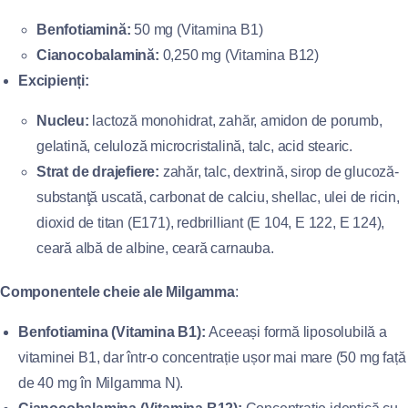
Benfotiamină:
50 mg (Vitamina B1)
Cianocobalamină:
0,250 mg (Vitamina B12)
Excipienți:
Nucleu:
lactoză monohidrat, zahăr, amidon de porumb,
gelatină, celuloză microcristalină, talc, acid stearic.
Strat de drajefiere:
zahăr, talc, dextrină, sirop de glucoză-
substanţă uscată, carbonat de calciu, shellac, ulei de ricin,
dioxid de titan (E171), redbrilliant (E 104, E 122, E 124),
ceară albă de albine, ceară carnauba.
Componentele cheie ale Milgamma
:
Benfotiamina (Vitamina B1):
Aceeași formă liposolubilă a
vitaminei B1, dar într-o concentrație ușor mai mare (50 mg față
de 40 mg în Milgamma N).