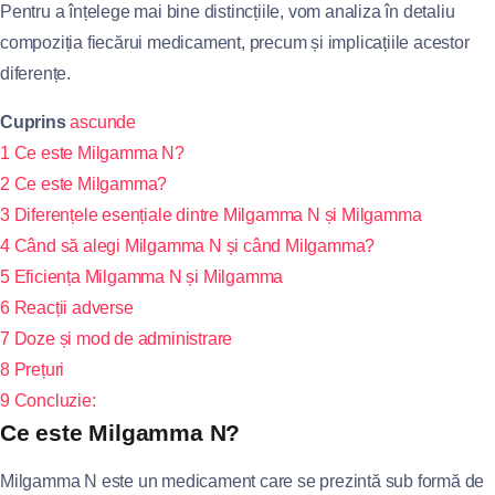
Pentru a înțelege mai bine distincțiile, vom analiza în detaliu
compoziția fiecărui medicament, precum și implicațiile acestor
diferențe.
Cuprins
ascunde
1
Ce este Milgamma N?
2
Ce este Milgamma?
3
Diferențele esențiale dintre Milgamma N și Milgamma
4
Când să alegi Milgamma N și când Milgamma?
5
Eficiența Milgamma N și Milgamma
6
Reacții adverse
7
Doze și mod de administrare
8
Prețuri
9
Concluzie:
Ce este Milgamma N?
Milgamma N este un medicament care se prezintă sub formă de