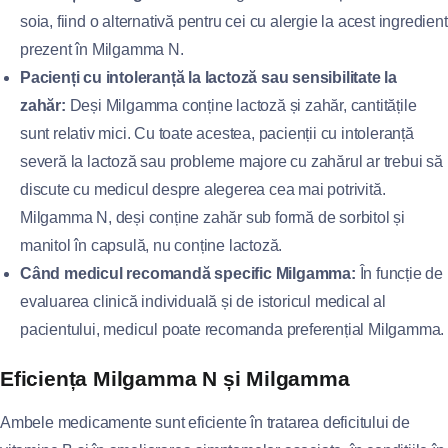
soia, fiind o alternativă pentru cei cu alergie la acest ingredient
prezent în Milgamma N.
Pacienți cu intoleranță la lactoză sau sensibilitate la
zahăr:
Deși Milgamma conține lactoză și zahăr, cantitățile
sunt relativ mici. Cu toate acestea, pacienții cu intoleranță
severă la lactoză sau probleme majore cu zahărul ar trebui să
discute cu medicul despre alegerea cea mai potrivită.
Milgamma N, deși conține zahăr sub formă de sorbitol și
manitol în capsulă, nu conține lactoză.
Când medicul recomandă specific Milgamma:
În funcție de
evaluarea clinică individuală și de istoricul medical al
pacientului, medicul poate recomanda preferențial Milgamma.
Eficiența Milgamma N și Milgamma
Ambele medicamente sunt eficiente în tratarea deficitului de