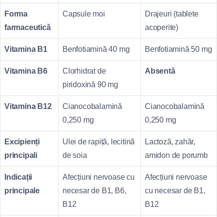
Forma
Capsule moi
Drajeuri (tablete
farmaceutică
acoperite)
Vitamina B1
Benfotiamină 40 mg
Benfotiamină 50 mg
Vitamina B6
Clorhidrat de
Absentă
piridoxină 90 mg
Vitamina B12
Cianocobalamină
Cianocobalamină
0,250 mg
0,250 mg
Excipienți
Ulei de rapiță, lecitină
Lactoză, zahăr,
principali
de soia
amidon de porumb
Indicații
Afecțiuni nervoase cu
Afecțiuni nervoase
principale
necesar de B1, B6,
cu necesar de B1,
B12
B12