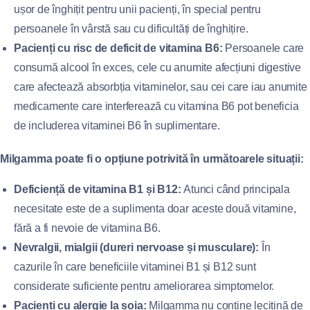
ușor de înghițit pentru unii pacienți, în special pentru
persoanele în vârstă sau cu dificultăți de înghițire.
Pacienți cu risc de deficit de vitamina B6:
Persoanele care
consumă alcool în exces, cele cu anumite afecțiuni digestive
care afectează absorbția vitaminelor, sau cei care iau anumite
medicamente care interferează cu vitamina B6 pot beneficia
de includerea vitaminei B6 în suplimentare.
Milgamma poate fi o opțiune potrivită în următoarele situații:
Deficiență de vitamina B1 și B12:
Atunci când principala
necesitate este de a suplimenta doar aceste două vitamine,
fără a fi nevoie de vitamina B6.
Nevralgii, mialgii (dureri nervoase și musculare):
În
cazurile în care beneficiile vitaminei B1 și B12 sunt
considerate suficiente pentru ameliorarea simptomelor.
Pacienți cu alergie la soia:
Milgamma nu conține lecitină de