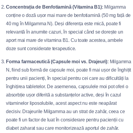
Concentrația de Benfotiamină (Vitamina B1):
Milgamma
conține o doză ușor mai mare de benfotiamină (50 mg față de
40 mg în Milgamma N). Deși diferența este mică, poate fi
relevantă în anumite cazuri, în special când se dorește un
aport mai mare de vitamina B1. Cu toate acestea, ambele
doze sunt considerate terapeutice.
Forma farmaceutică (Capsule moi vs. Drajeuri):
Milgamma
N, fiind sub formă de capsule moi, poate fi mai ușor de înghițit
pentru unii pacienți, în special pentru cei care au dificultăți la
înghițirea tabletelor. De asemenea, capsulele moi pot oferi o
absorbție ușor diferită a substanțelor active, deși în cazul
vitaminelor liposolubile, acest aspect nu este neapărat
decisiv. Drajeurile Milgamma au un strat de zahăr, ceea ce
poate fi un factor de luat în considerare pentru pacienții cu
diabet zaharat sau care monitorizează aportul de zahăr.