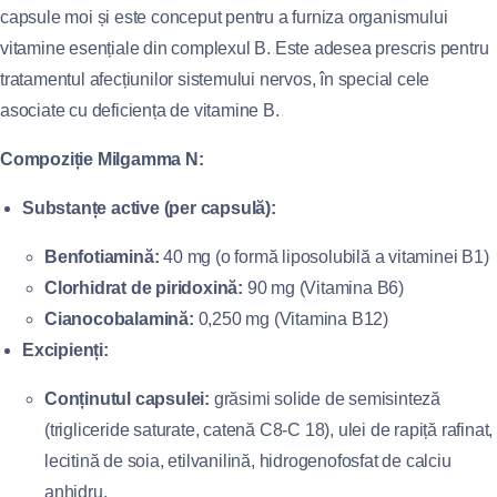
capsule moi și este conceput pentru a furniza organismului
vitamine esențiale din complexul B. Este adesea prescris pentru
tratamentul afecțiunilor sistemului nervos, în special cele
asociate cu deficiența de vitamine B.
Compoziție Milgamma N:
Substanțe active (per capsulă):
Benfotiamină:
40 mg (o formă liposolubilă a vitaminei B1)
Clorhidrat de piridoxină:
90 mg (Vitamina B6)
Cianocobalamină:
0,250 mg (Vitamina B12)
Excipienți:
Conținutul capsulei:
grăsimi solide de semisinteză
(trigliceride saturate, catenă C8-C 18), ulei de rapiță rafinat,
lecitină de soia, etilvanilină, hidrogenofosfat de calciu
anhidru.