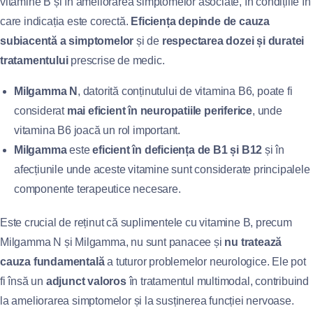
vitamine B și în ameliorarea simptomelor asociate, în condițiile în
care indicația este corectă.
Eficiența depinde de cauza
subiacentă a simptomelor
și de
respectarea dozei și duratei
tratamentului
prescrise de medic.
Milgamma N
, datorită conținutului de vitamina B6, poate fi
considerat
mai eficient în neuropatiile periferice
, unde
vitamina B6 joacă un rol important.
Milgamma
este
eficient în deficiența de B1 și B12
și în
afecțiunile unde aceste vitamine sunt considerate principalele
componente terapeutice necesare.
Este crucial de reținut că suplimentele cu vitamine B, precum
Milgamma N și Milgamma, nu sunt panacee și
nu tratează
cauza fundamentală
a tuturor problemelor neurologice. Ele pot
fi însă un
adjunct valoros
în tratamentul multimodal, contribuind
la ameliorarea simptomelor și la susținerea funcției nervoase.