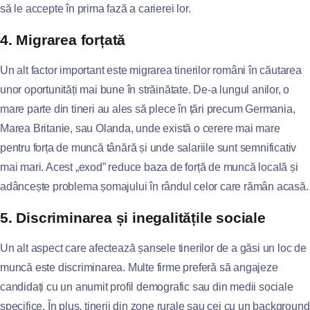
să le accepte în prima fază a carierei lor.
4. Migrarea forțată
Un alt factor important este migrarea tinerilor români în căutarea
unor oportunități mai bune în străinătate. De-a lungul anilor, o
mare parte din tineri au ales să plece în țări precum Germania,
Marea Britanie, sau Olanda, unde există o cerere mai mare
pentru forța de muncă tânără și unde salariile sunt semnificativ
mai mari. Acest „exod” reduce baza de forță de muncă locală și
adâncește problema șomajului în rândul celor care rămân acasă.
5. Discriminarea și inegalitățile sociale
Un alt aspect care afectează șansele tinerilor de a găsi un loc de
muncă este discriminarea. Multe firme preferă să angajeze
candidați cu un anumit profil demografic sau din medii sociale
specifice. În plus, tinerii din zone rurale sau cei cu un background