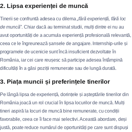
2. Lipsa experienței de muncă
Tinerii se confruntă adesea cu dilema
„fără experiență, fără loc
de muncă”
. Chiar dacă au terminat studii, mulți dintre ei nu au
avut oportunități de a acumula experiență profesională relevantă,
ceea ce le îngreunează șansele de angajare. Internship-urile și
programele de ucenicie sunt încă insuficient dezvoltate în
România, iar cei care reușesc să participe adesea întâmpină
dificultăți în a găsi poziții remunerate sau de lungă durată.
3. Piața muncii și preferințele tinerilor
Pe lângă lipsa de experiență, dorințele și așteptările tinerilor din
România joacă un rol crucial în lipsa locurilor de muncă. Mulți
tineri aspiră la locuri de muncă bine remunerate, cu condiții
favorabile, ceea ce îi face mai selectivi. Această abordare, deși
justă, poate reduce numărul de oportunități pe care sunt dispuși