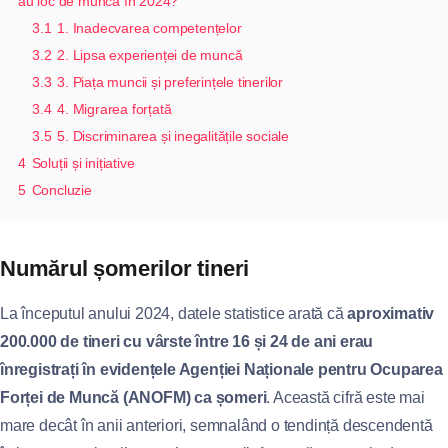
au loc de muncă în 2024?
3.1
1. Inadecvarea competențelor
3.2
2. Lipsa experienței de muncă
3.3
3. Piața muncii și preferințele tinerilor
3.4
4. Migrarea forțată
3.5
5. Discriminarea și inegalitățile sociale
4
Soluții și inițiative
5
Concluzie
Numărul șomerilor tineri
La începutul anului 2024, datele statistice arată că
aproximativ
200.000 de tineri cu vârste între 16 și 24 de ani erau
înregistrați în evidențele Agenției Naționale pentru Ocuparea
Forței de Muncă (ANOFM) ca șomeri
. Această cifră este mai
mare decât în anii anteriori, semnalând o tendință descendentă