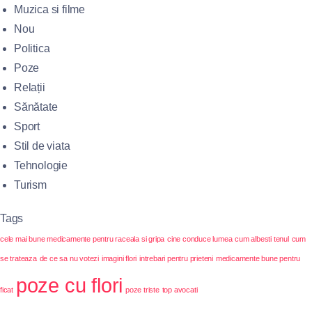
Muzica si filme
Nou
Politica
Poze
Relații
Sănătate
Sport
Stil de viata
Tehnologie
Turism
Tags
cele mai bune medicamente pentru raceala si gripa
cine conduce lumea
cum albesti tenul
cum
se trateaza
de ce sa nu votezi
imagini flori
intrebari pentru prieteni
medicamente bune pentru
poze cu flori
ficat
poze triste
top avocati