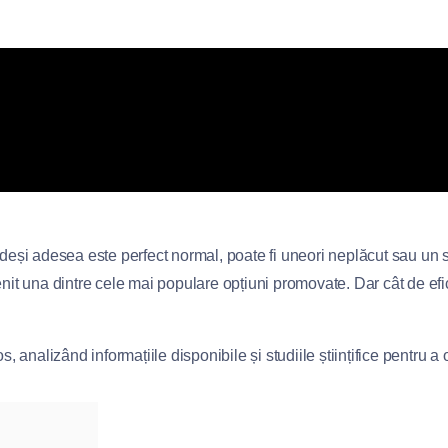
deși adesea este perfect normal, poate fi uneori neplăcut sau un
venit una dintre cele mai populare opțiuni promovate. Dar cât de ef
s, analizând informațiile disponibile și studiile științifice pentru a