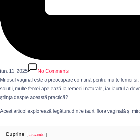
iun. 11, 2025
No Comments
Mirosul vaginal este o preocupare comună pentru multe femei și, 
soluții, multe femei apelează la remedii naturale, iar iaurtul a de
știința despre această practică?
Acest articol explorează legătura dintre iaurt, flora vaginală și miro
Cuprins
ascunde