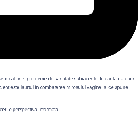
 semn al unei probleme de sănătate subiacente. În căutarea unor
icient este iaurtul în combaterea mirosului vaginal și ce spune
 oferi o perspectivă informată.