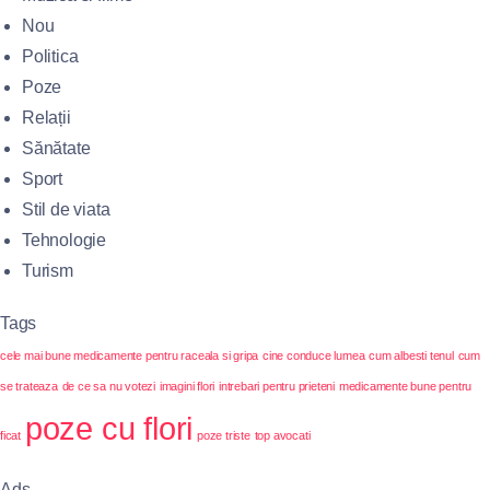
Nou
Politica
Poze
Relații
Sănătate
Sport
Stil de viata
Tehnologie
Turism
Tags
cele mai bune medicamente pentru raceala si gripa
cine conduce lumea
cum albesti tenul
cum
se trateaza
de ce sa nu votezi
imagini flori
intrebari pentru prieteni
medicamente bune pentru
poze cu flori
ficat
poze triste
top avocati
Ads