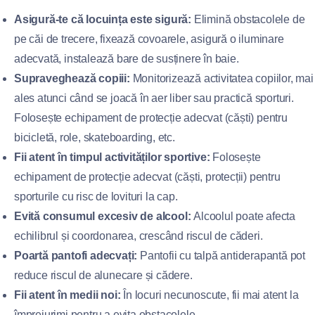
Asigură-te că locuința este sigură:
Elimină obstacolele de
pe căi de trecere, fixează covoarele, asigură o iluminare
adecvată, instalează bare de susținere în baie.
Supraveghează copiii:
Monitorizează activitatea copiilor, mai
ales atunci când se joacă în aer liber sau practică sporturi.
Folosește echipament de protecție adecvat (căști) pentru
bicicletă, role, skateboarding, etc.
Fii atent în timpul activităților sportive:
Folosește
echipament de protecție adecvat (căști, protecții) pentru
sporturile cu risc de lovituri la cap.
Evită consumul excesiv de alcool:
Alcoolul poate afecta
echilibrul și coordonarea, crescând riscul de căderi.
Poartă pantofi adecvați:
Pantofii cu talpă antiderapantă pot
reduce riscul de alunecare și cădere.
Fii atent în medii noi:
În locuri necunoscute, fii mai atent la
împrejurimi pentru a evita obstacolele.