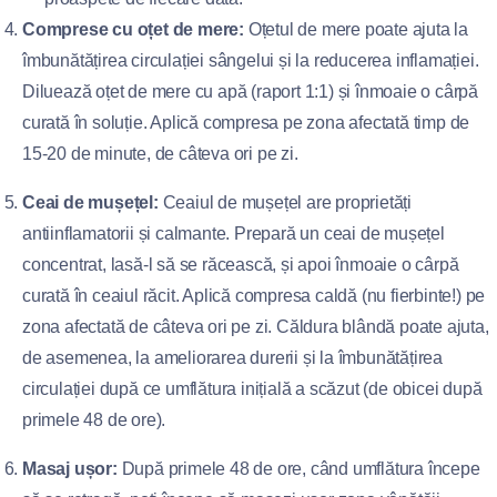
Comprese cu oțet de mere:
Oțetul de mere poate ajuta la
îmbunătățirea circulației sângelui și la reducerea inflamației.
Diluează oțet de mere cu apă (raport 1:1) și înmoaie o cârpă
curată în soluție. Aplică compresa pe zona afectată timp de
15-20 de minute, de câteva ori pe zi.
Ceai de mușețel:
Ceaiul de mușețel are proprietăți
antiinflamatorii și calmante. Prepară un ceai de mușețel
concentrat, lasă-l să se răcească, și apoi înmoaie o cârpă
curată în ceaiul răcit. Aplică compresa caldă (nu fierbinte!) pe
zona afectată de câteva ori pe zi. Căldura blândă poate ajuta,
de asemenea, la ameliorarea durerii și la îmbunătățirea
circulației după ce umflătura inițială a scăzut (de obicei după
primele 48 de ore).
Masaj ușor:
După primele 48 de ore, când umflătura începe