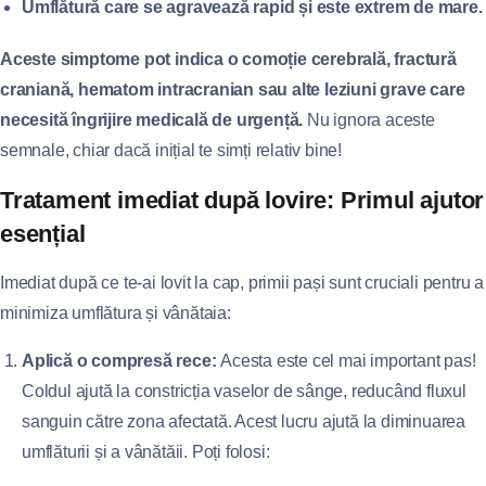
Umflătură care se agravează rapid și este extrem de mare.
Aceste simptome pot indica o comoție cerebrală, fractură
craniană, hematom intracranian sau alte leziuni grave care
necesită îngrijire medicală de urgență.
Nu ignora aceste
semnale, chiar dacă inițial te simți relativ bine!
Tratament imediat după lovire: Primul ajutor
esențial
Imediat după ce te-ai lovit la cap, primii pași sunt cruciali pentru a
minimiza umflătura și vânătaia:
Aplică o compresă rece:
Acesta este cel mai important pas!
Coldul ajută la constricția vaselor de sânge, reducând fluxul
sanguin către zona afectată. Acest lucru ajută la diminuarea
umflăturii și a vânătăii. Poți folosi: