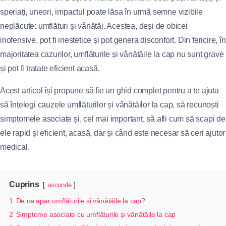
speriați, uneori, impactul poate lăsa în urmă semne vizibile
neplăcute: umflături și vânătăi. Acestea, deși de obicei
inofensive, pot fi inestetice și pot genera disconfort. Din fericire, în
majoritatea cazurilor, umflăturile și vânătăile la cap nu sunt grave
și pot fi tratate eficient acasă.
Acest articol își propune să fie un ghid complet pentru a te ajuta
să înțelegi cauzele umflăturilor și vânătăilor la cap, să recunoști
simptomele asociate și, cel mai important, să afli cum să scapi de
ele rapid și eficient, acasă, dar și când este necesar să ceri ajutor
medical.
Cuprins
ascunde
1
De ce apar umflăturile și vânătăile la cap?
2
Simptome asociate cu umflăturile și vânătăile la cap