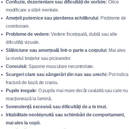
Confuzie, dezorientare sau dificultăți de vorbire:
Orice
modificare a stării mentale.
Amețeli puternice sau pierderea echilibrului:
Probleme de
coordonare.
Probleme de vedere:
Vedere încețoșată, dublă sau alte
dificultăți vizuale.
Slăbiciune sau amorțeală într-o parte a corpului:
Mai ales
la nivelul brațelor sau picioarelor.
Convulsii:
Spasme musculare necontrolate.
Scurgeri clare sau sângerări din nas sau urechi:
Pot indica
fractură de bază de craniu.
Pupile inegale:
O pupila mai mare decât cealaltă sau care nu
reacționează la lumină.
Somnolență excesivă sau dificultăți de a te trezi.
Iritabilitate neobișnuită sau schimbări de comportament,
mai ales la copii.