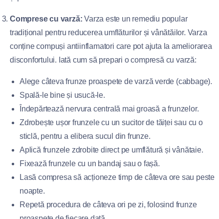
Comprese cu varză:
Varza este un remediu popular
tradițional pentru reducerea umflăturilor și vânătăilor. Varza
conține compuși antiinflamatori care pot ajuta la ameliorarea
disconfortului. Iată cum să prepari o compresă cu varză:
Alege câteva frunze proaspete de varză verde (cabbage).
Spală-le bine și usucă-le.
Îndepărtează nervura centrală mai groasă a frunzelor.
Zdrobește ușor frunzele cu un sucitor de tăiței sau cu o
sticlă, pentru a elibera sucul din frunze.
Aplică frunzele zdrobite direct pe umflătură și vânătaie.
Fixează frunzele cu un bandaj sau o fașă.
Lasă compresa să acționeze timp de câteva ore sau peste
noapte.
Repetă procedura de câteva ori pe zi, folosind frunze
proaspete de fiecare dată.