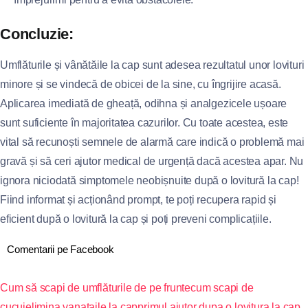
Concluzie:
Umflăturile și vânătăile la cap sunt adesea rezultatul unor lovituri
minore și se vindecă de obicei de la sine, cu îngrijire acasă.
Aplicarea imediată de gheață, odihna și analgezicele ușoare
sunt suficiente în majoritatea cazurilor. Cu toate acestea, este
vital să recunoști semnele de alarmă care indică o problemă mai
gravă și să ceri ajutor medical de urgență dacă acestea apar. Nu
ignora niciodată simptomele neobișnuite după o lovitură la cap!
Fiind informat și acționând prompt, te poți recupera rapid și
eficient după o lovitură la cap și poți preveni complicațiile.
Comentarii pe Facebook
Cum să scapi de umflăturile de pe frunte
cum scapi de
cucui
elimina vanataile la cap
primul ajutor dupa o lovitura la cap