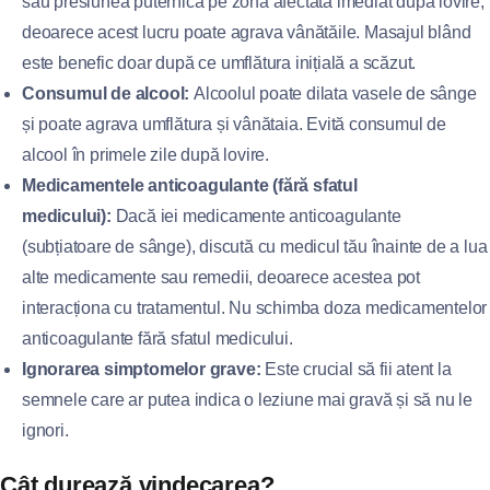
sau presiunea puternică pe zona afectată imediat după lovire,
deoarece acest lucru poate agrava vânătăile. Masajul blând
este benefic doar după ce umflătura inițială a scăzut.
Consumul de alcool:
Alcoolul poate dilata vasele de sânge
și poate agrava umflătura și vânătaia. Evită consumul de
alcool în primele zile după lovire.
Medicamentele anticoagulante (fără sfatul
medicului):
Dacă iei medicamente anticoagulante
(subțiatoare de sânge), discută cu medicul tău înainte de a lua
alte medicamente sau remedii, deoarece acestea pot
interacționa cu tratamentul. Nu schimba doza medicamentelor
anticoagulante fără sfatul medicului.
Ignorarea simptomelor grave:
Este crucial să fii atent la
semnele care ar putea indica o leziune mai gravă și să nu le
ignori.
Cât durează vindecarea?