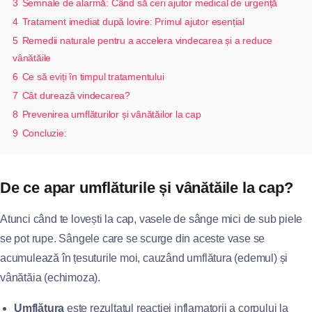
3
Semnale de alarmă: Când să ceri ajutor medical de urgență
4
Tratament imediat după lovire: Primul ajutor esențial
5
Remedii naturale pentru a accelera vindecarea și a reduce
vânătăile
6
Ce să eviți în timpul tratamentului
7
Cât durează vindecarea?
8
Prevenirea umflăturilor și vânătăilor la cap
9
Concluzie:
De ce apar umflăturile și vânătăile la cap?
Atunci când te lovești la cap, vasele de sânge mici de sub piele
se pot rupe. Sângele care se scurge din aceste vase se
acumulează în țesuturile moi, cauzând umflătura (edemul) și
vânătăia (echimoza).
Umflătura
este rezultatul reacției inflamatorii a corpului la