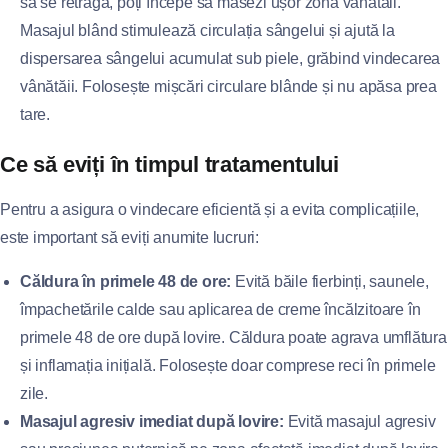
să se retragă, poți începe să masezi ușor zona vânătăii.
Masajul blând stimulează circulația sângelui și ajută la
dispersarea sângelui acumulat sub piele, grăbind vindecarea
vânătăii. Folosește mișcări circulare blânde și nu apăsa prea
tare.
Ce să eviți în timpul tratamentului
Pentru a asigura o vindecare eficientă și a evita complicațiile,
este important să eviți anumite lucruri:
Căldura în primele 48 de ore:
Evită băile fierbinți, saunele,
împachetările calde sau aplicarea de creme încălzitoare în
primele 48 de ore după lovire. Căldura poate agrava umflătura
și inflamația inițială. Folosește doar comprese reci în primele
zile.
Masajul agresiv imediat după lovire:
Evită masajul agresiv