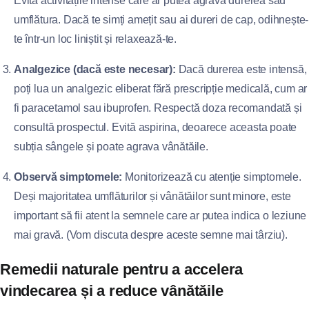
Evită activitățile intense care ar putea agrava durerea sau
umflătura. Dacă te simți amețit sau ai dureri de cap, odihnește-
te într-un loc liniștit și relaxează-te.
Analgezice (dacă este necesar):
Dacă durerea este intensă,
poți lua un analgezic eliberat fără prescripție medicală, cum ar
fi paracetamol sau ibuprofen. Respectă doza recomandată și
consultă prospectul. Evită aspirina, deoarece aceasta poate
subția sângele și poate agrava vânătăile.
Observă simptomele:
Monitorizează cu atenție simptomele.
Deși majoritatea umflăturilor și vânătăilor sunt minore, este
important să fii atent la semnele care ar putea indica o leziune
mai gravă. (Vom discuta despre aceste semne mai târziu).
Remedii naturale pentru a accelera
vindecarea și a reduce vânătăile