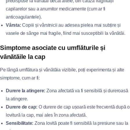
predispuse la vânătăi decât altele, din cauza fragilității
capilarelor sau a anumitor medicamente (cum ar fi
anticoagulantele).
Vârsta:
Copiii și vârstnicii au adesea pielea mai subțire și
vasele de sânge mai fragile, fiind mai susceptibili la vânătăi.
Simptome asociate cu umflăturile și
vânătăile la cap
Pe lângă umflătura și vânătăia vizibile, poți experimenta și alte
simptome, cum ar fi:
Durere la atingere:
Zona afectată va fi sensibilă și dureroasă
la atingere.
Durere de cap:
O durere de cap ușoară este frecventă după o
lovitură la cap, mai ales în zona afectată.
Sensibilitate:
Zona lovită poate fi sensibilă la presiune sau la