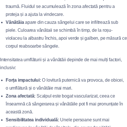
traumă. Fluidul se acumulează în zona afectată pentru a
proteja și a ajuta la vindecare.
Vânătăia
apare din cauza sângelui care se infiltrează sub
piele. Culoarea vânătaii se schimbă în timp, de la roșu-
violaceu la albastru închis, apoi verde și galben, pe măsură ce
corpul reabsoarbe sângele.
Intensitatea umflăturii și a vânătăii depinde de mai mulți factori,
inclusiv:
Forța impactului:
O lovitură puternică va provoca, de obicei,
o umflătură și o vânătăie mai mari.
Zona afectată:
Scalpul este bogat vascularizat, ceea ce
înseamnă că sângerarea și vânătăile pot fi mai pronunțate în
această zonă.
Sensibilitatea individuală:
Unele persoane sunt mai