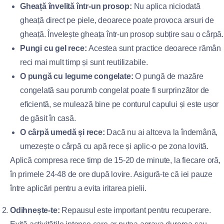
Gheață învelită într-un prosop:
Nu aplica niciodată
gheață direct pe piele, deoarece poate provoca arsuri de
gheață. Învelește gheața într-un prosop subțire sau o cârpă.
Pungi cu gel rece:
Acestea sunt practice deoarece rămân
reci mai mult timp și sunt reutilizabile.
O pungă cu legume congelate:
O pungă de mazăre
congelată sau porumb congelat poate fi surprinzător de
eficientă, se mulează bine pe conturul capului și este ușor
de găsit în casă.
O cârpă umedă și rece:
Dacă nu ai altceva la îndemână,
umezește o cârpă cu apă rece și aplic-o pe zona lovită.
Aplică compresa rece timp de 15-20 de minute, la fiecare oră,
în primele 24-48 de ore după lovire. Asigură-te că iei pauze
între aplicări pentru a evita iritarea pielii.
Odihnește-te:
Repausul este important pentru recuperare.