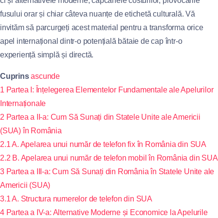
ci și alternativele moderne, capcanele costurilor, provocările
fusului orar și chiar câteva nuanțe de etichetă culturală. Vă
invităm să parcurgeți acest material pentru a transforma orice
apel internațional dintr-o potențială bătaie de cap într-o
experiență simplă și directă.
Cuprins
ascunde
1
Partea I: Înțelegerea Elementelor Fundamentale ale Apelurilor
Internaționale
2
Partea a II-a: Cum Să Sunați din Statele Unite ale Americii
(SUA) în România
2.1
A. Apelarea unui număr de telefon fix în România din SUA
2.2
B. Apelarea unui număr de telefon mobil în România din SUA
3
Partea a III-a: Cum Să Sunați din România în Statele Unite ale
Americii (SUA)
3.1
A. Structura numerelor de telefon din SUA
4
Partea a IV-a: Alternative Moderne și Economice la Apelurile