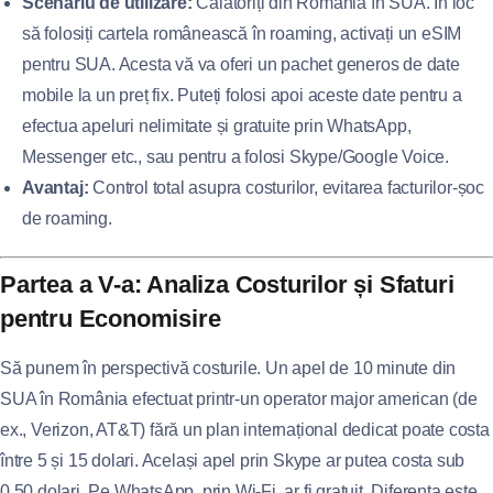
Scenariu de utilizare:
Călătoriți din România în SUA. În loc
să folosiți cartela românească în roaming, activați un eSIM
pentru SUA. Acesta vă va oferi un pachet generos de date
mobile la un preț fix. Puteți folosi apoi aceste date pentru a
efectua apeluri nelimitate și gratuite prin WhatsApp,
Messenger etc., sau pentru a folosi Skype/Google Voice.
Avantaj:
Control total asupra costurilor, evitarea facturilor-șoc
de roaming.
Partea a V-a: Analiza Costurilor și Sfaturi
pentru Economisire
Să punem în perspectivă costurile. Un apel de 10 minute din
SUA în România efectuat printr-un operator major american (de
ex., Verizon, AT&T) fără un plan internațional dedicat poate costa
între 5 și 15 dolari. Același apel prin Skype ar putea costa sub
0.50 dolari. Pe WhatsApp, prin Wi-Fi, ar fi gratuit. Diferența este