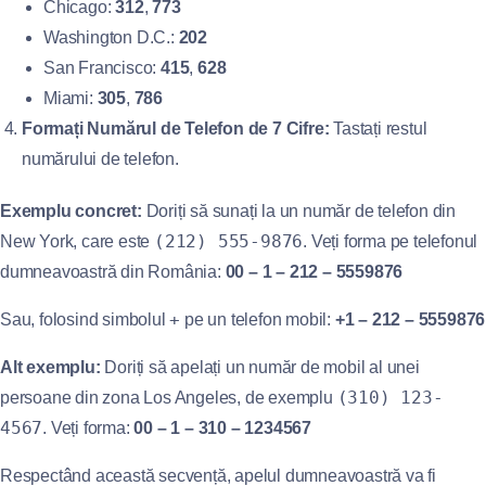
Chicago:
312
,
773
Washington D.C.:
202
San Francisco:
415
,
628
Miami:
305
,
786
Formați Numărul de Telefon de 7 Cifre:
Tastați restul
numărului de telefon.
Exemplu concret:
Doriți să sunați la un număr de telefon din
(212) 555-9876
New York, care este
. Veți forma pe telefonul
dumneavoastră din România:
00 – 1 – 212 – 5559876
+
Sau, folosind simbolul
pe un telefon mobil:
+1 – 212 – 5559876
Alt exemplu:
Doriți să apelați un număr de mobil al unei
(310) 123-
persoane din zona Los Angeles, de exemplu
4567
. Veți forma:
00 – 1 – 310 – 1234567
Respectând această secvență, apelul dumneavoastră va fi