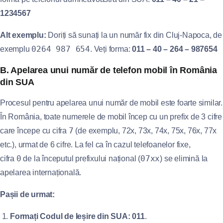
1234567
Alt exemplu:
Doriți să sunați la un număr fix din Cluj-Napoca, de
0264 987 654
exemplu
. Veți forma:
011 – 40 – 264 – 987654
B. Apelarea unui număr de telefon mobil în România
din SUA
Procesul pentru apelarea unui număr de mobil este foarte similar.
În România, toate numerele de mobil încep cu un prefix de 3 cifre
7
care începe cu cifra
(de exemplu, 72x, 73x, 74x, 75x, 76x, 77x
etc.), urmat de 6 cifre. La fel ca în cazul telefoanelor fixe,
0
07xx
cifra
de la începutul prefixului național (
) se elimină la
apelarea internațională.
Pașii de urmat:
Formați Codul de Ieșire din SUA:
011
.