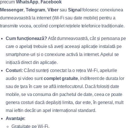
precum
WhatsApp
,
Facebook
Messenger
,
Telegram
,
Viber
sau
Signal
folosesc conexiunea
dumneavoastră la internet (Wi-Fi sau date mobile) pentru a
transmite vocea, ocolind complet rețelele telefonice tradiționale.
Cum funcționează?
Atât dumneavoastră, cât și persoana pe
care o apelați trebuie să aveți aceeași aplicație instalată pe
smartphone-uri și o conexiune activă la internet. Apelul se
inițiază direct din aplicație.
Costuri:
Când sunteți conectat la o rețea Wi-Fi, apelurile
audio și video sunt
complet gratuite
, indiferent de durata lor
sau de țara în care se află interlocutorul. Dacă folosiți date
mobile, se va consuma din pachetul de date, ceea ce poate
genera costuri dacă depășiți limita, dar este, în general, mult
mai ieftin decât un apel internațional standard.
Avantaje:
Gratuitate pe Wi-Fi.