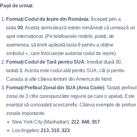
Pașii de urmat:
Formați Codul de Ieșire din România:
Începeți prin a
tasta
00
. Acesta semnalează rețelei românești că urmează un
apel internațional. (Pe telefoanele mobile, puteți, de
0
asemenea, să țineți apăsată tasta
pentru a obține
+
simbolul
, care înlocuiește automat codul de ieșire).
Formați Codul de Țară pentru SUA:
Imediat după 00,
tastați
1
. Acesta este codul atât pentru SUA, cât și pentru
Canada și alte câteva teritorii din America de Nord.
Formați Prefixul Zonal din SUA (Area Code):
Tastați prefixul
zonal de 3 cifre corespunzător regiunii pe care o apelați. Este
esențial să cunoașteți acest prefix. Câteva exemple de prefixe
zonale importante:
New York City (Manhattan):
212
,
646
,
917
Los Angeles:
213
,
310
,
323