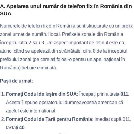
A. Apelarea unui număr de telefon fix în România din
SUA
Numerele de telefon fix din România sunt structurate cu un prefix
zonal urmat de numărul local. Prefixele zonale din România
2
3
încep cu cifra
sau
. Un aspect important de reținut este că,
0
atunci când se apelează din străinătate, cifra
de la începutul
prefixului zonal (pe care ați folosi-o pentru un apel național în
România) trebuie eliminată.
Pașii de urmat:
Formați Codul de Ieșire din SUA:
Începeți prin a tasta
011
.
Acesta îi spune operatorului dumneavoastră american că
apelul este internațional.
Formați Codul de Țară pentru România:
Imediat după 011,
tastați
40
.