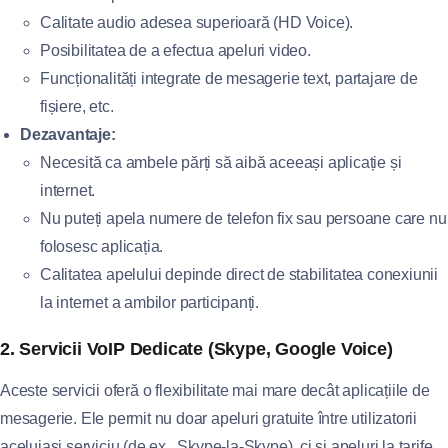
Calitate audio adesea superioară (HD Voice).
Posibilitatea de a efectua apeluri video.
Funcționalități integrate de mesagerie text, partajare de
fișiere, etc.
Dezavantaje:
Necesită ca ambele părți să aibă aceeași aplicație și
internet.
Nu puteți apela numere de telefon fix sau persoane care nu
folosesc aplicația.
Calitatea apelului depinde direct de stabilitatea conexiunii
la internet a ambilor participanți.
2. Servicii VoIP Dedicate (Skype, Google Voice)
Aceste servicii oferă o flexibilitate mai mare decât aplicațiile de
mesagerie. Ele permit nu doar apeluri gratuite între utilizatorii
aceluiași serviciu (de ex., Skype-la-Skype), ci și apeluri la tarife