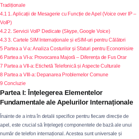
Tradiționale
4.1
1. Aplicații de Mesagerie cu Funcție de Apel (Voice over IP –
VoIP)
4.2
2. Servicii VoIP Dedicate (Skype, Google Voice)
4.3
3. Cartele SIM Internaționale și eSIM-uri pentru Călători
5
Partea a V-a: Analiza Costurilor și Sfaturi pentru Economisire
6
Partea a VI-a: Provocarea Majoră – Diferența de Fus Orar
7
Partea a VII-a: Etichetă Telefonică și Aspecte Culturale
8
Partea a VIII-a: Depanarea Problemelor Comune
9
Concluzie
Partea I: Înțelegerea Elementelor
Fundamentale ale Apelurilor Internaționale
Înainte de a intra în detalii specifice pentru fiecare direcție de
apel, este crucial să înțelegeți componentele de bază ale unui
număr de telefon internațional. Acestea sunt universale și