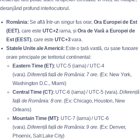
deranjând profund interlocutorul.
România:
Se află într-un singur fus orar,
Ora Europei de Est
(EET)
, care este
UTC+2
iarna, și
Ora de Vară a Europei de
Est (EEST)
, care este
UTC+3
vara.
Statele Unite ale Americii:
Este o țară vastă, cu șase fusoare
orare principale pe teritoriul continental:
Eastern Time (ET):
UTC-5 (iarna) / UTC-4
(vara).
Diferență față de România: 7 ore.
(Ex: New York,
Washington D.C., Miami)
Central Time (CT):
UTC-6 (iarna) / UTC-5 (vara).
Diferență
față de România: 8 ore.
(Ex: Chicago, Houston, New
Orleans)
Mountain Time (MT):
UTC-7 (iarna) / UTC-6
(vara).
Diferență față de România: 9 ore.
(Ex: Denver,
Phoenix, Salt Lake City)