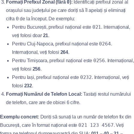
0
Formați Prefixul Zonal (fără
):
Identificați prefixul zonal al
orașului sau județului pe care doriți să îl apelați și eliminați
0
cifra
de la început. De exemplu:
021
Pentru București, prefixul național este
. Internațional,
veți folosi doar
21
.
0264
Pentru Cluj-Napoca, prefixul național este
.
Internațional, veți folosi
264
.
0256
Pentru Timișoara, prefixul național este
. Internațional,
veți folosi
256
.
0232
Pentru Iași, prefixul național este
. Internațional, veți
folosi
232
.
Formați Numărul de Telefon Local:
Tastați restul numărului
de telefon, care are de obicei 6 cifre.
Exemplu concret:
Doriți să sunați la un număr de telefon fix din
021 123 4567
București, care în format național este
. Veți
forma pe telefonul dumneavoastră din SUA:
011 – 40 – 21 –