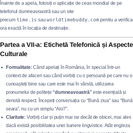
Înainte de a apela, folosiți o aplicație de ceas mondial de pe
telefonul dumneavoastră sau un site
time.is
worldtimebuddy.com
precum
sau
pentru a verifica
ora exactă în locația de destinație.
Partea a VII-a: Etichetă Telefonică și Aspecte
Culturale
Formalitate:
Când apelați în România, în special într-un
context de afaceri sau când vorbiți cu o persoană pe care nu o
cunoașteți bine sau care este mai în vârstă, utilizarea
pronumelui de politețe
“dumneavoastră”
este esențială și
denotă respect. Începeți conversația cu “Bună ziua” sau “Bună
seara”, nu cu un simplu “Alo?”.
Claritate:
Vorbiți clar și puțin mai rar decât de obicei, mai ales
dacă există posibilitatea unei bariere lingvistice. Atât engleza