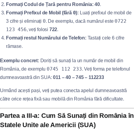
Formați Codul de Țară pentru România:
40
.
0
Formați Prefixul de Mobil (fără
):
Luați prefixul de mobil de
0
0722
3 cifre și eliminați
. De exemplu, dacă numărul este
123 456
, veți folosi
722
.
Formați restul Numărului de Telefon:
Tastați cele 6 cifre
rămase.
Exemplu concret:
Doriți să sunați la un număr de mobil din
0745 112 233
România, de exemplu
. Veți forma pe telefonul
dumneavoastră din SUA:
011 – 40 – 745 – 112233
Urmând acești pași, veți putea conecta apelul dumneavoastră
către orice rețea fixă sau mobilă din România fără dificultate.
Partea a III-a: Cum Să Sunați din România în
Statele Unite ale Americii (SUA)