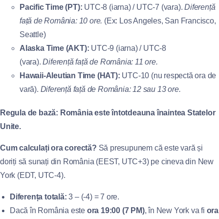
Pacific Time (PT):
UTC-8 (iarna) / UTC-7 (vara).
Diferență
față de România: 10 ore.
(Ex: Los Angeles, San Francisco,
Seattle)
Alaska Time (AKT):
UTC-9 (iarna) / UTC-8
(vara).
Diferență față de România: 11 ore.
Hawaii-Aleutian Time (HAT):
UTC-10 (nu respectă ora de
vară).
Diferență față de România: 12 sau 13 ore.
Regula de bază:
România este întotdeauna înaintea Statelor
Unite.
Cum calculați ora corectă?
Să presupunem că este vară și
doriți să sunați din România (EEST, UTC+3) pe cineva din New
York (EDT, UTC-4).
Diferența totală:
3 – (-4) = 7 ore.
Dacă în România este
ora 19:00 (7 PM)
, în New York va fi
ora