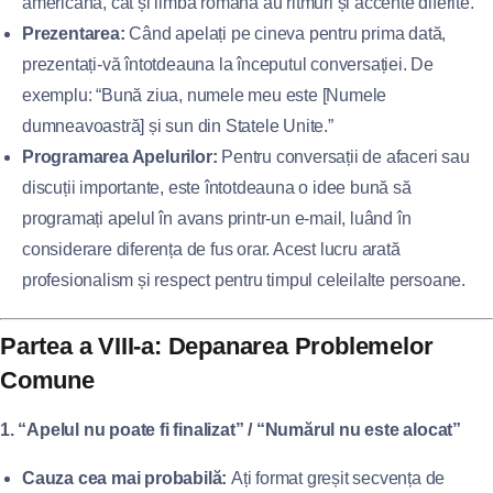
americană, cât și limba română au ritmuri și accente diferite.
Prezentarea:
Când apelați pe cineva pentru prima dată,
prezentați-vă întotdeauna la începutul conversației. De
exemplu: “Bună ziua, numele meu este [Numele
dumneavoastră] și sun din Statele Unite.”
Programarea Apelurilor:
Pentru conversații de afaceri sau
discuții importante, este întotdeauna o idee bună să
programați apelul în avans printr-un e-mail, luând în
considerare diferența de fus orar. Acest lucru arată
profesionalism și respect pentru timpul celeilalte persoane.
Partea a VIII-a: Depanarea Problemelor
Comune
1. “Apelul nu poate fi finalizat” / “Numărul nu este alocat”
Cauza cea mai probabilă:
Ați format greșit secvența de