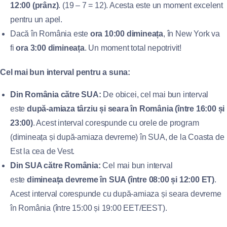
12:00 (prânz)
. (19 – 7 = 12). Acesta este un moment excelent
pentru un apel.
Dacă în România este
ora 10:00 dimineața
, în New York va
fi
ora 3:00 dimineața
. Un moment total nepotrivit!
Cel mai bun interval pentru a suna:
Din România către SUA:
De obicei, cel mai bun interval
este
după-amiaza târziu și seara în România (între 16:00 și
23:00)
. Acest interval corespunde cu orele de program
(dimineața și după-amiaza devreme) în SUA, de la Coasta de
Est la cea de Vest.
Din SUA către România:
Cel mai bun interval
este
dimineața devreme în SUA (între 08:00 și 12:00 ET)
.
Acest interval corespunde cu după-amiaza și seara devreme
în România (între 15:00 și 19:00 EET/EEST).