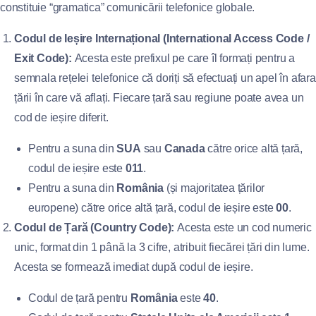
constituie “gramatica” comunicării telefonice globale.
Codul de Ieșire Internațional (International Access Code /
Exit Code):
Acesta este prefixul pe care îl formați pentru a
semnala rețelei telefonice că doriți să efectuați un apel în afara
țării în care vă aflați. Fiecare țară sau regiune poate avea un
cod de ieșire diferit.
Pentru a suna din
SUA
sau
Canada
către orice altă țară,
codul de ieșire este
011
.
Pentru a suna din
România
(și majoritatea țărilor
europene) către orice altă țară, codul de ieșire este
00
.
Codul de Țară (Country Code):
Acesta este un cod numeric
unic, format din 1 până la 3 cifre, atribuit fiecărei țări din lume.
Acesta se formează imediat după codul de ieșire.
Codul de țară pentru
România
este
40
.