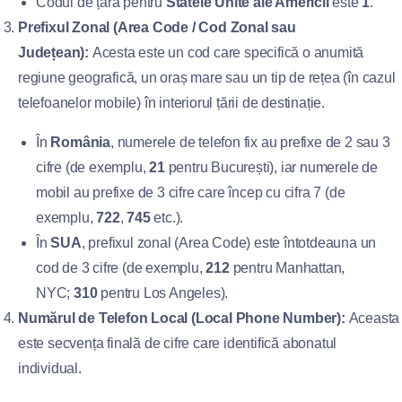
Codul de țară pentru
Statele Unite ale Americii
este
1
.
Prefixul Zonal (Area Code / Cod Zonal sau
Județean):
Acesta este un cod care specifică o anumită
regiune geografică, un oraș mare sau un tip de rețea (în cazul
telefoanelor mobile) în interiorul țării de destinație.
În
România
, numerele de telefon fix au prefixe de 2 sau 3
cifre (de exemplu,
21
pentru București), iar numerele de
mobil au prefixe de 3 cifre care încep cu cifra 7 (de
exemplu,
722
,
745
etc.).
În
SUA
, prefixul zonal (Area Code) este întotdeauna un
cod de 3 cifre (de exemplu,
212
pentru Manhattan,
NYC;
310
pentru Los Angeles).
Numărul de Telefon Local (Local Phone Number):
Aceasta
este secvența finală de cifre care identifică abonatul
individual.