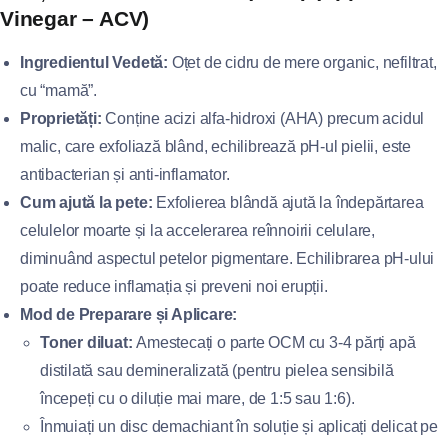
Vinegar – ACV)
Ingredientul Vedetă:
Oțet de cidru de mere organic, nefiltrat,
cu “mamă”.
Proprietăți:
Conține acizi alfa-hidroxi (AHA) precum acidul
malic, care exfoliază blând, echilibrează pH-ul pielii, este
antibacterian și anti-inflamator.
Cum ajută la pete:
Exfolierea blândă ajută la îndepărtarea
celulelor moarte și la accelerarea reînnoirii celulare,
diminuând aspectul petelor pigmentare. Echilibrarea pH-ului
poate reduce inflamația și preveni noi erupții.
Mod de Preparare și Aplicare:
Toner diluat:
Amestecați o parte OCM cu 3-4 părți apă
distilată sau demineralizată (pentru pielea sensibilă
începeți cu o diluție mai mare, de 1:5 sau 1:6).
Înmuiați un disc demachiant în soluție și aplicați delicat pe