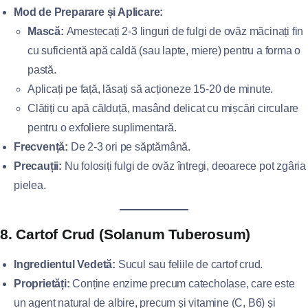
Mod de Preparare și Aplicare:
Mască:
Amestecați 2-3 linguri de fulgi de ovăz măcinați fin
cu suficientă apă caldă (sau lapte, miere) pentru a forma o
pastă.
Aplicați pe față, lăsați să acționeze 15-20 de minute.
Clătiți cu apă călduță, masând delicat cu mișcări circulare
pentru o exfoliere suplimentară.
Frecvență:
De 2-3 ori pe săptămână.
Precauții:
Nu folosiți fulgi de ovăz întregi, deoarece pot zgâria
pielea.
8. Cartof Crud (Solanum Tuberosum)
Ingredientul Vedetă:
Sucul sau feliile de cartof crud.
Proprietăți:
Conține enzime precum catecholase, care este
un agent natural de albire, precum și vitamine (C, B6) și