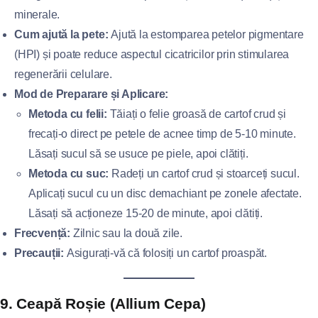
minerale.
Cum ajută la pete:
Ajută la estomparea petelor pigmentare
(HPI) și poate reduce aspectul cicatricilor prin stimularea
regenerării celulare.
Mod de Preparare și Aplicare:
Metoda cu felii:
Tăiați o felie groasă de cartof crud și
frecați-o direct pe petele de acnee timp de 5-10 minute.
Lăsați sucul să se usuce pe piele, apoi clătiți.
Metoda cu suc:
Radeți un cartof crud și stoarceți sucul.
Aplicați sucul cu un disc demachiant pe zonele afectate.
Lăsați să acționeze 15-20 de minute, apoi clătiți.
Frecvență:
Zilnic sau la două zile.
Precauții:
Asigurați-vă că folosiți un cartof proaspăt.
9. Ceapă Roșie (Allium Cepa)