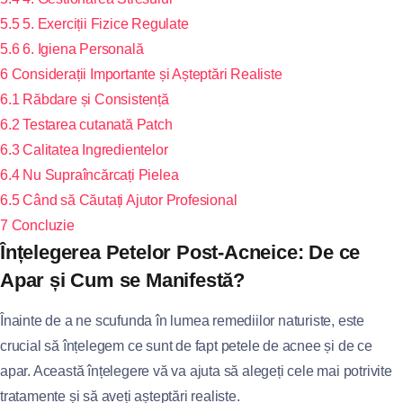
5.5
5. Exerciții Fizice Regulate
5.6
6. Igiena Personală
6
Considerații Importante și Așteptări Realiste
6.1
Răbdare și Consistență
6.2
Testarea cutanată Patch
6.3
Calitatea Ingredientelor
6.4
Nu Supraîncărcați Pielea
6.5
Când să Căutați Ajutor Profesional
7
Concluzie
Înțelegerea Petelor Post-Acneice: De ce
Apar și Cum se Manifestă?
Înainte de a ne scufunda în lumea remediilor naturiste, este
crucial să înțelegem ce sunt de fapt petele de acnee și de ce
apar. Această înțelegere vă va ajuta să alegeți cele mai potrivite
tratamente și să aveți așteptări realiste.