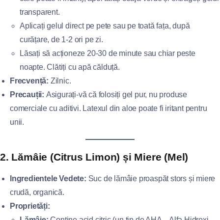
transparent.
Aplicați gelul direct pe pete sau pe toată fața, după
curățare, de 1-2 ori pe zi.
Lăsați să acționeze 20-30 de minute sau chiar peste
noapte. Clătiți cu apă călduță.
Frecvență:
Zilnic.
Precauții:
Asigurați-vă că folosiți gel pur, nu produse
comerciale cu aditivi. Latexul din aloe poate fi iritant pentru
unii.
2. Lămâie (Citrus Limon) și Miere (Mel)
Ingredientele Vedete:
Suc de lămâie proaspăt stors și miere
crudă, organică.
Proprietăți:
Lămâie:
Conține acid citric (un tip de AHA – Alfa Hidroxi