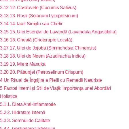
3.12
12. Castravete (Cucumis Sativus)
3.13
13. Roșii (Solanum Lycopersicum)
3.14
14. Iaurt Simplu sau Chefir
3.15
15. Ulei Esențial de Lavandă (Lavandula Angustifolia)
3.16
16. Gheață (Crioterapie Locală)
3.17
17. Ulei de Jojoba (Simmondsia Chinensis)
3.18
18. Ulei de Neem (Azadirachta Indica)
3.19
19. Miere Manuka
3.20
20. Pătrunjel (Petroselinum Crispum)
4
Un Ritual de Îngrijire a Pielii cu Remedii Naturiste
5
Factori Interni și Stil de Viață: Importanța unei Abordări
Holistice
5.1
1. Dieta Anti-Inflamatorie
5.2
2. Hidratare Internă
5.3
3. Somnul de Calitate
5.4
4. Gestionarea Stresului