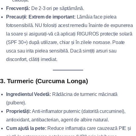
Frecvență:
De 2-3 ori pe săptămână.
Precauții:
Extrem de important:
Lămâia face pielea
fotosensibilă. NU folosiți acest remediu înainte de expunerea
la soare și asigurați-vă că aplicați RIGUROS protecție solară
(SPF 30+) după utilizare, chiar și în zilele noroase. Poate
usca sau irita pielea sensibilă. Dacă simțiți arsuri sau
disconfort, clătiți imediat.
3. Turmeric (Curcuma Longa)
Ingredientul Vedetă:
Rădăcina de turmeric măcinată
(pulbere).
Proprietăți:
Anti-inflamator puternic (datorită curcuminei),
antioxidant, antibacterian, agent de albire natural.
Cum ajută la pete:
Reduce inflamația care cauzează PIE și