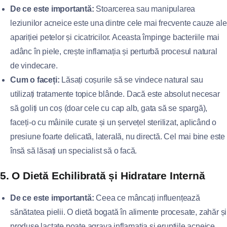
De ce este importantă:
Stoarcerea sau manipularea
leziunilor acneice este una dintre cele mai frecvente cauze ale
apariției petelor și cicatricilor. Aceasta împinge bacteriile mai
adânc în piele, crește inflamația și perturbă procesul natural
de vindecare.
Cum o faceți:
Lăsați coșurile să se vindece natural sau
utilizați tratamente topice blânde. Dacă este absolut necesar
să goliți un coș (doar cele cu cap alb, gata să se spargă),
faceți-o cu mâinile curate și un șervețel sterilizat, aplicând o
presiune foarte delicată, laterală, nu directă. Cel mai bine este
însă să lăsați un specialist să o facă.
5. O Dietă Echilibrată și Hidratare Internă
De ce este importantă:
Ceea ce mâncați influențează
sănătatea pielii. O dietă bogată în alimente procesate, zahăr și
produse lactate poate agrava inflamația și erupțiile acneice.