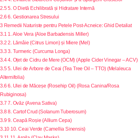
2.5
5. O Dietă Echilibrată și Hidratare Internă
2.6
6. Gestionarea Stresului
3
Remedii Naturiste pentru Petele Post-Acneice: Ghid Detaliat
3.1
1. Aloe Vera (Aloe Barbadensis Miller)
3.2
2. Lămâie (Citrus Limon) și Miere (Mel)
3.3
3. Turmeric (Curcuma Longa)
3.4
4. Oțet de Cidru de Mere (OCM) (Apple Cider Vinegar – ACV)
3.5
5. Ulei de Arbore de Ceai (Tea Tree Oil – TTO) (Melaleuca
Alternifolia)
3.6
6. Ulei de Măceșe (Rosehip Oil) (Rosa Canina/Rosa
Rubiginosa)
3.7
7. Ovăz (Avena Sativa)
3.8
8. Cartof Crud (Solanum Tuberosum)
3.9
9. Ceapă Roșie (Allium Cepa)
3.10
10. Ceai Verde (Camellia Sinensis)
3.11
11. Argila (Clay Masks)