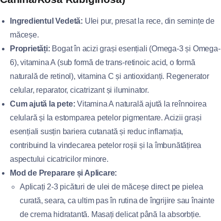
Ingredientul Vedetă:
Ulei pur, presat la rece, din semințe de
măceșe.
Proprietăți:
Bogat în acizi grași esențiali (Omega-3 și Omega-
6), vitamina A (sub formă de trans-retinoic acid, o formă
naturală de retinol), vitamina C și antioxidanți. Regenerator
celular, reparator, cicatrizant și iluminator.
Cum ajută la pete:
Vitamina A naturală ajută la reînnoirea
celulară și la estomparea petelor pigmentare. Acizii grași
esențiali susțin bariera cutanată și reduc inflamația,
contribuind la vindecarea petelor roșii și la îmbunătățirea
aspectului cicatricilor minore.
Mod de Preparare și Aplicare:
Aplicați 2-3 picături de ulei de măceșe direct pe pielea
curată, seara, ca ultim pas în rutina de îngrijire sau înainte
de crema hidratantă. Masați delicat până la absorbție.