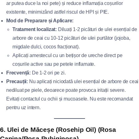
ar putea duce la noi pete) și reduce inflamația coșurilor
existente, minimizând astfel riscul de HPI și PIE.
Mod de Preparare și Aplicare:
Tratament localizat:
Diluați 1-2 picături de ulei esențial de
arbore de ceai cu 10-12 picături de ulei purtător (jojoba,
migdale dulci, cocos fracționat).
Aplicați amestecul cu un bețișor de ureche direct pe
coșurile active sau pe petele inflamate.
Frecvență:
De 1-2 ori pe zi.
Precauții:
Nu aplicați niciodată ulei esențial de arbore de ceai
nediluat pe piele, deoarece poate provoca iritații severe.
Evitați contactul cu ochii și mucoasele. Nu este recomandat
pentru uz intern.
6. Ulei de Măceșe (Rosehip Oil) (Rosa
Canina/Rosa Rubiginosa)