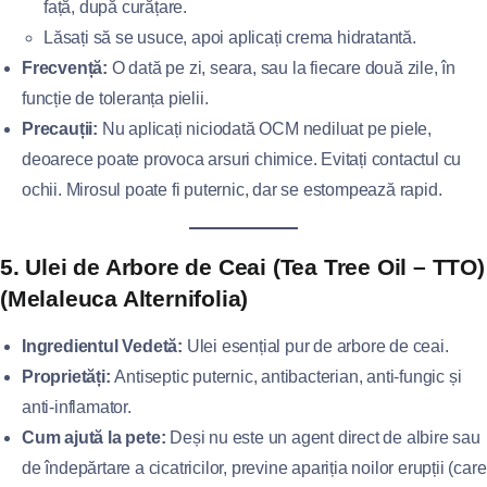
față, după curățare.
Lăsați să se usuce, apoi aplicați crema hidratantă.
Frecvență:
O dată pe zi, seara, sau la fiecare două zile, în
funcție de toleranța pielii.
Precauții:
Nu aplicați niciodată OCM nediluat pe piele,
deoarece poate provoca arsuri chimice. Evitați contactul cu
ochii. Mirosul poate fi puternic, dar se estompează rapid.
5. Ulei de Arbore de Ceai (Tea Tree Oil – TTO)
(Melaleuca Alternifolia)
Ingredientul Vedetă:
Ulei esențial pur de arbore de ceai.
Proprietăți:
Antiseptic puternic, antibacterian, anti-fungic și
anti-inflamator.
Cum ajută la pete:
Deși nu este un agent direct de albire sau
de îndepărtare a cicatricilor, previne apariția noilor erupții (care