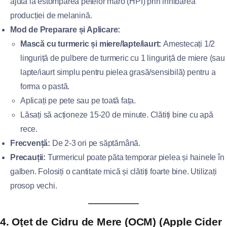
ajută la estomparea petelor maro (HPI) prin inhibarea
producției de melanină.
Mod de Preparare și Aplicare:
Mască cu turmeric și miere/lapte/iaurt:
Amestecați 1/2
linguriță de pulbere de turmeric cu 1 linguriță de miere (sau
lapte/iaurt simplu pentru pielea grasă/sensibilă) pentru a
forma o pastă.
Aplicați pe pete sau pe toată fața.
Lăsați să acționeze 15-20 de minute. Clătiți bine cu apă
rece.
Frecvență:
De 2-3 ori pe săptămână.
Precauții:
Turmericul poate păta temporar pielea și hainele în
galben. Folosiți o cantitate mică și clătiți foarte bine. Utilizați
prosop vechi.
4. Oțet de Cidru de Mere (OCM) (Apple Cider