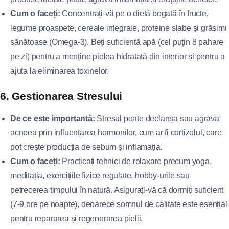
Cum o faceți:
Concentrați-vă pe o dietă bogată în fructe,
legume proaspete, cereale integrale, proteine slabe și grăsimi
sănătoase (Omega-3). Beți suficientă apă (cel puțin 8 pahare
pe zi) pentru a menține pielea hidratată din interior și pentru a
ajuta la eliminarea toxinelor.
6. Gestionarea Stresului
De ce este importantă:
Stresul poate declanșa sau agrava
acneea prin influențarea hormonilor, cum ar fi cortizolul, care
pot crește producția de sebum și inflamația.
Cum o faceți:
Practicați tehnici de relaxare precum yoga,
meditația, exercițiile fizice regulate, hobby-urile sau
petrecerea timpului în natură. Asigurați-vă că dormiți suficient
(7-9 ore pe noapte), deoarece somnul de calitate este esențial
pentru repararea și regenerarea pielii.