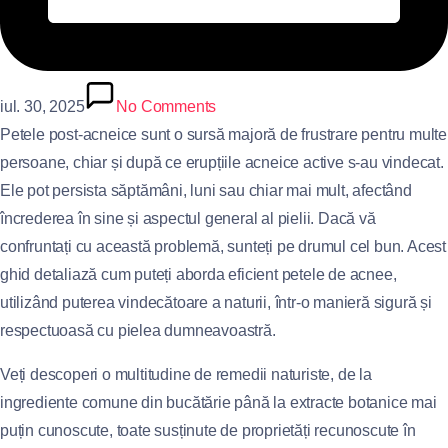
iul. 30, 2025
No Comments
Petele post-acneice sunt o sursă majoră de frustrare pentru multe
persoane, chiar și după ce erupțiile acneice active s-au vindecat.
Ele pot persista săptămâni, luni sau chiar mai mult, afectând
încrederea în sine și aspectul general al pielii. Dacă vă
confruntați cu această problemă, sunteți pe drumul cel bun. Acest
ghid detaliază cum puteți aborda eficient petele de acnee,
utilizând puterea vindecătoare a naturii, într-o manieră sigură și
respectuoasă cu pielea dumneavoastră.
Veți descoperi o multitudine de remedii naturiste, de la
ingrediente comune din bucătărie până la extracte botanice mai
puțin cunoscute, toate susținute de proprietăți recunoscute în