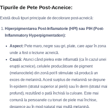
Tipurile de Pete Post-Acneice:
Există două tipuri principale de decolorare post-acneică:
Hiperpigmentarea Post-Inflamatorie (HPI) sau PIH (Post-
Inflammatory Hyperpigmentation):
Aspect:
Pete maro, negre sau gri, plate, care apar în zona
unde a fost o leziune acneică.
Cauză:
Atunci când pielea este inflamată (ca în cazul unei
erupții acneice), celulele producătoare de pigment
(melanocitele) din zonă pot fi stimulate să producă un
exces de melanină. Acest surplus de melanină se depune
în epiderm (stratul superior al pielii) sau în derm (stratul mai
profund), rezultând o pată închisă la culoare. Este mai
comună la persoanele cu tonuri de piele mai închise,
deoarece au în mod natural mai multă melanină.