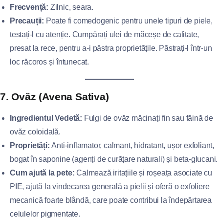
Frecvență:
Zilnic, seara.
Precauții:
Poate fi comedogenic pentru unele tipuri de piele,
testați-l cu atenție. Cumpărați ulei de măceșe de calitate,
presat la rece, pentru a-i păstra proprietățile. Păstrați-l într-un
loc răcoros și întunecat.
7. Ovăz (Avena Sativa)
Ingredientul Vedetă:
Fulgi de ovăz măcinați fin sau făină de
ovăz coloidală.
Proprietăți:
Anti-inflamator, calmant, hidratant, ușor exfoliant,
bogat în saponine (agenți de curățare naturali) și beta-glucani.
Cum ajută la pete:
Calmează iritațiile și roșeața asociate cu
PIE, ajută la vindecarea generală a pielii și oferă o exfoliere
mecanică foarte blândă, care poate contribui la îndepărtarea
celulelor pigmentate.