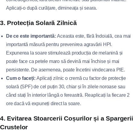
Aplicați-o după curățare, dimineața și seara.
3. Protecția Solară Zilnică
De ce este importantă:
Aceasta este, fără îndoială, cea mai
importantă măsură pentru prevenirea agravării HPI.
Expunerea la soare stimulează producția de melanină și
poate face ca petele maro să devină mai închise și mai
persistente. De asemenea, poate încetini vindecarea PIE.
Cum o faceți:
Aplicați zilnic o cremă cu factor de protecție
solară (SPF) de cel puțin 30, chiar și în zilele noroase sau
când stați în interior lângă o fereastră. Reaplicați la fiecare 2
ore dacă vă expuneți direct la soare.
4. Evitarea Stoarcerii Coșurilor și a Spargerii
Crustelor