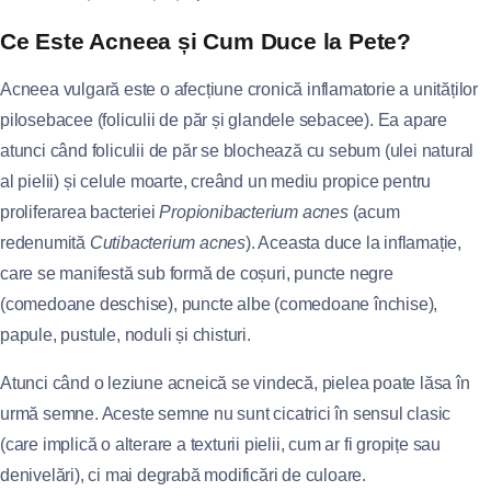
Ce Este Acneea și Cum Duce la Pete?
Acneea vulgară este o afecțiune cronică inflamatorie a unităților
pilosebacee (foliculii de păr și glandele sebacee). Ea apare
atunci când foliculii de păr se blochează cu sebum (ulei natural
al pielii) și celule moarte, creând un mediu propice pentru
proliferarea bacteriei
Propionibacterium acnes
(acum
redenumită
Cutibacterium acnes
). Aceasta duce la inflamație,
care se manifestă sub formă de coșuri, puncte negre
(comedoane deschise), puncte albe (comedoane închise),
papule, pustule, noduli și chisturi.
Atunci când o leziune acneică se vindecă, pielea poate lăsa în
urmă semne. Aceste semne nu sunt cicatrici în sensul clasic
(care implică o alterare a texturii pielii, cum ar fi gropițe sau
denivelări), ci mai degrabă modificări de culoare.