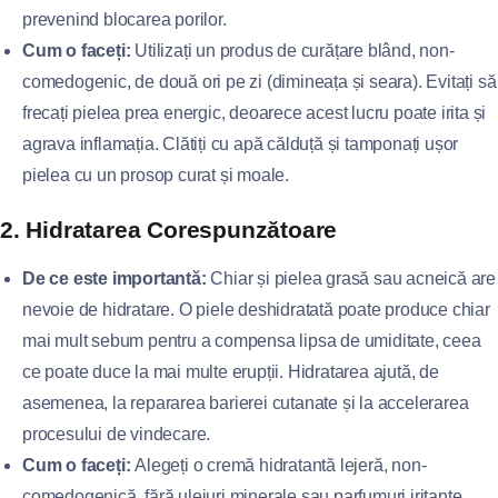
prevenind blocarea porilor.
Cum o faceți:
Utilizați un produs de curățare blând, non-
comedogenic, de două ori pe zi (dimineața și seara). Evitați să
frecați pielea prea energic, deoarece acest lucru poate irita și
agrava inflamația. Clătiți cu apă călduță și tamponați ușor
pielea cu un prosop curat și moale.
2. Hidratarea Corespunzătoare
De ce este importantă:
Chiar și pielea grasă sau acneică are
nevoie de hidratare. O piele deshidratată poate produce chiar
mai mult sebum pentru a compensa lipsa de umiditate, ceea
ce poate duce la mai multe erupții. Hidratarea ajută, de
asemenea, la repararea barierei cutanate și la accelerarea
procesului de vindecare.
Cum o faceți:
Alegeți o cremă hidratantă lejeră, non-
comedogenică, fără uleiuri minerale sau parfumuri iritante.