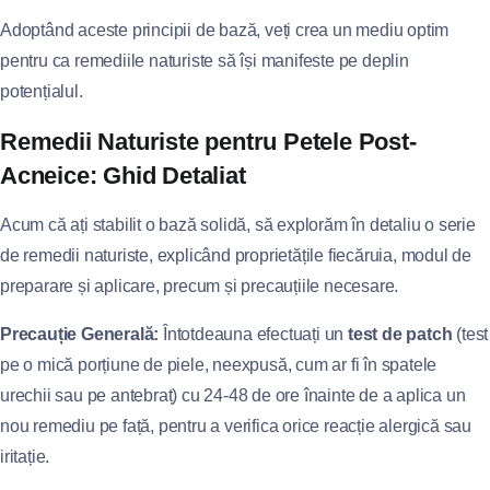
Adoptând aceste principii de bază, veți crea un mediu optim
pentru ca remediile naturiste să își manifeste pe deplin
potențialul.
Remedii Naturiste pentru Petele Post-
Acneice: Ghid Detaliat
Acum că ați stabilit o bază solidă, să explorăm în detaliu o serie
de remedii naturiste, explicând proprietățile fiecăruia, modul de
preparare și aplicare, precum și precauțiile necesare.
Precauție Generală:
Întotdeauna efectuați un
test de patch
(test
pe o mică porțiune de piele, neexpusă, cum ar fi în spatele
urechii sau pe antebraț) cu 24-48 de ore înainte de a aplica un
nou remediu pe față, pentru a verifica orice reacție alergică sau
iritație.