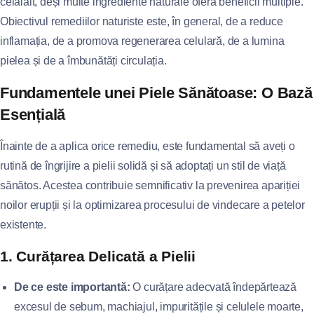
celălalt, deși multe ingrediente naturale oferă beneficii multiple.
Obiectivul remediilor naturiste este, în general, de a reduce
inflamația, de a promova regenerarea celulară, de a lumina
pielea și de a îmbunătăți circulația.
Fundamentele unei Piele Sănătoase: O Bază
Esențială
Înainte de a aplica orice remediu, este fundamental să aveți o
rutină de îngrijire a pielii solidă și să adoptați un stil de viață
sănătos. Acestea contribuie semnificativ la prevenirea apariției
noilor erupții și la optimizarea procesului de vindecare a petelor
existente.
1. Curățarea Delicată a Pielii
De ce este importantă:
O curățare adecvată îndepărtează
excesul de sebum, machiajul, impuritățile și celulele moarte,