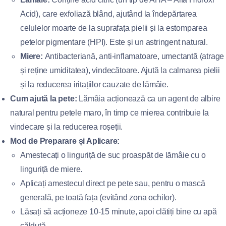
Acid), care exfoliază blând, ajutând la îndepărtarea
celulelor moarte de la suprafața pielii și la estomparea
petelor pigmentare (HPI). Este și un astringent natural.
Miere:
Antibacteriană, anti-inflamatoare, umectantă (atrage
și reține umiditatea), vindecătoare. Ajută la calmarea pielii
și la reducerea iritațiilor cauzate de lămâie.
Cum ajută la pete:
Lămâia acționează ca un agent de albire
natural pentru petele maro, în timp ce mierea contribuie la
vindecare și la reducerea roșeții.
Mod de Preparare și Aplicare:
Amestecați o linguriță de suc proaspăt de lămâie cu o
linguriță de miere.
Aplicați amestecul direct pe pete sau, pentru o mască
generală, pe toată fața (evitând zona ochilor).
Lăsați să acționeze 10-15 minute, apoi clătiți bine cu apă
călduță.