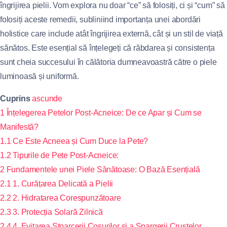
îngrijirea pielii. Vom explora nu doar “ce” să folosiți, ci și “cum” să
folosiți aceste remedii, subliniind importanța unei abordări
holistice care include atât îngrijirea externă, cât și un stil de viață
sănătos. Este esențial să înțelegeți că răbdarea și consistența
sunt cheia succesului în călătoria dumneavoastră către o piele
luminoasă și uniformă.
Cuprins
ascunde
1
Înțelegerea Petelor Post-Acneice: De ce Apar și Cum se
Manifestă?
1.1
Ce Este Acneea și Cum Duce la Pete?
1.2
Tipurile de Pete Post-Acneice:
2
Fundamentele unei Piele Sănătoase: O Bază Esențială
2.1
1. Curățarea Delicată a Pielii
2.2
2. Hidratarea Corespunzătoare
2.3
3. Protecția Solară Zilnică
2.4
4. Evitarea Stoarcerii Coșurilor și a Spargerii Crustelor