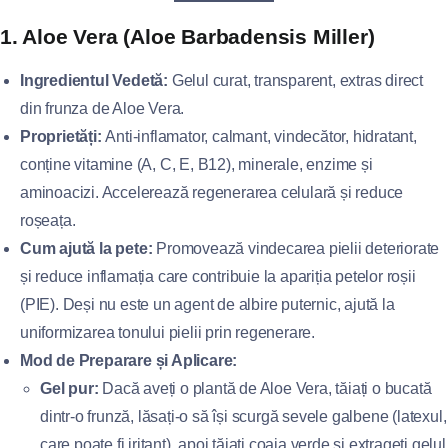
1. Aloe Vera (Aloe Barbadensis Miller)
Ingredientul Vedetă:
Gelul curat, transparent, extras direct
din frunza de Aloe Vera.
Proprietăți:
Anti-inflamator, calmant, vindecător, hidratant,
conține vitamine (A, C, E, B12), minerale, enzime și
aminoacizi. Accelerează regenerarea celulară și reduce
roșeața.
Cum ajută la pete:
Promovează vindecarea pielii deteriorate
și reduce inflamația care contribuie la apariția petelor roșii
(PIE). Deși nu este un agent de albire puternic, ajută la
uniformizarea tonului pielii prin regenerare.
Mod de Preparare și Aplicare:
Gel pur:
Dacă aveți o plantă de Aloe Vera, tăiați o bucată
dintr-o frunză, lăsați-o să își scurgă sevele galbene (latexul,
care poate fi iritant), apoi tăiați coaja verde și extrageți gelul