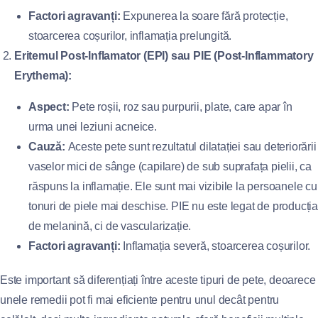
Factori agravanți:
Expunerea la soare fără protecție,
stoarcerea coșurilor, inflamația prelungită.
Eritemul Post-Inflamator (EPI) sau PIE (Post-Inflammatory
Erythema):
Aspect:
Pete roșii, roz sau purpurii, plate, care apar în
urma unei leziuni acneice.
Cauză:
Aceste pete sunt rezultatul dilatației sau deteriorării
vaselor mici de sânge (capilare) de sub suprafața pielii, ca
răspuns la inflamație. Ele sunt mai vizibile la persoanele cu
tonuri de piele mai deschise. PIE nu este legat de producția
de melanină, ci de vascularizație.
Factori agravanți:
Inflamația severă, stoarcerea coșurilor.
Este important să diferențiați între aceste tipuri de pete, deoarece
unele remedii pot fi mai eficiente pentru unul decât pentru