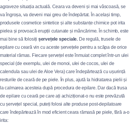
agraveze situația actuală. Ceara va deveni și mai vâscoasă, se
va îngroșa, va deveni mai greu de îndepărtat. În același timp,
produsele cosmetice sintetice și alte substanțe chimice pot irita
pielea și provoacă erupții cutanate și mâncărime. În schimb, este
mai bine să folosiți
șervețele speciale.
De regulă, trusele de
epilare cu ceară vin cu aceste șervețele pentru a scăpa de orice
material rămas. Fiecare șervețel este înmuiat complet într-un ulei
special (de exemplu, ulei de monoi, ulei de cocos, ulei de
calendula sau ulei de Aloe Vera) care îndepărtează cu ușurință
resturile de ceară de pe piele. În plus, ajută la hidratarea pielii și
la calmarea acesteia după procedura de epilare. Dar dacă trusa
de epilare cu ceară pe care ați achiziționat-o nu este prevăzută
cu șervețel special, puteți folosi alte produse post-depilatoare
care îndepărtează în mod eficient ceara rămasă pe piele, fără a-o
irita: