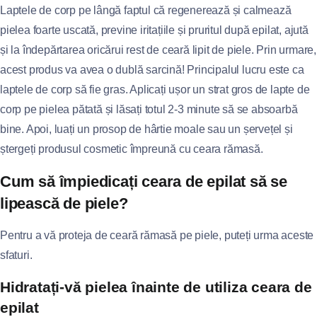
Laptele de corp pe lângă faptul că regenerează și calmează
pielea foarte uscată, previne iritațiile și pruritul după epilat, ajută
și la îndepărtarea oricărui rest de ceară lipit de piele. Prin urmare,
acest produs va avea o dublă sarcină! Principalul lucru este ca
laptele de corp să fie gras. Aplicați ușor un strat gros de lapte de
corp pe pielea pătată și lăsați totul 2-3 minute să se absoarbă
bine. Apoi, luați un prosop de hârtie moale sau un șervețel și
ștergeți produsul cosmetic împreună cu ceara rămasă.
Cum să împiedicați ceara de epilat să se
lipească de piele?
Pentru a vă proteja de ceară rămasă pe piele, puteți urma aceste
sfaturi.
Hidratați-vă pielea înainte de utiliza ceara de
epilat