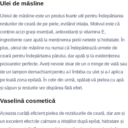
Ulei de măsline
Uleiul de măsline este un produs foarte util pentru îndepărtarea
resturilor de ceară de pe piele, evitând iritația. Motivul este că
conține acizi grași esențiali, antioxidanți și vitamina E,
ingrediente care ajută la menținerea pielii netede și hidratate. În
plus, uleiul de măsline nu numai că îndepărtează urmele de
ceară pentru îndepărtarea părului, dar ajută și la evidențierea
picioarelor perfecte. Aveți nevoie doar de un o minge de vată sau
de un tampon demachiant pentru a-l îmbiba cu ulei și a-l aplica
pe toată zona epilată. În cele din urmă, spălați-vă pielea cu apă
și săpun și resturile vor dispărea fără efort.
Vaselină cosmetică
Aceasta curăță eficient pielea de reziduurile de ceară, dar are și
un excelent efect de calmare a iritațiilor după epilat, hidratare și