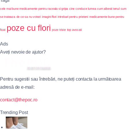
Tags
cele mai bune medicamente pentru raceala si gripa
cine conduce lumea
cum albesti tenul
cum
se trateaza
de ce sa nu votezi
imagini flori
intrebari pentru prieteni
medicamente bune pentru
poze cu flori
ficat
poze triste
top avocati
Ads
Aveți nevoie de ajutor?
Pentru sugestii sau întrebări, ne puteți contacta la următoarea
adresă de e-mail:
contact@thepoc.ro
Trending Post