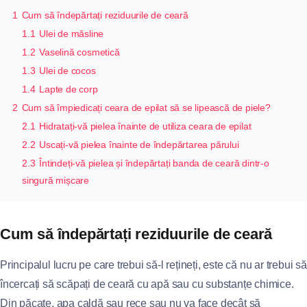
1
Cum să îndepărtați reziduurile de ceară
1.1
Ulei de măsline
1.2
Vaselină cosmetică
1.3
Ulei de cocos
1.4
Lapte de corp
2
Cum să împiedicați ceara de epilat să se lipească de piele?
2.1
Hidratați-vă pielea înainte de utiliza ceara de epilat
2.2
Uscați-vă pielea înainte de îndepărtarea părului
2.3
Întindeți-vă pielea și îndepărtați banda de ceară dintr-o
singură mișcare
Cum să îndepărtați reziduurile de ceară
Principalul lucru pe care trebui să-l rețineți, este că nu ar trebui să
încercați să scăpați de ceară cu apă sau cu substanțe chimice.
Din păcate, apa caldă sau rece sau nu va face decât să