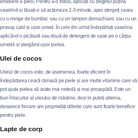
emoliere a pielii. Pentru a-o folosi, aplicați cu degetul puțină
vaselină și lăsați-o să acționeze 2-3 minute, apoi ștergeți ceara
cu o minge de bumbac sau cu un tampon demachiant, sau cu un
prosop cald și ușor umed. În cele din urmă îndepărtați vaselina
aplicând o picătură sau două de detergent de vase pe o cârpa
umedă și ștergând ușor pielea.
Ulei de cocos
Uleiul de cocos este, de asemenea, foarte eficient în
îndepărtarea ceară rămasă pe piele și are multe vitamine care vă
pot ajuta pielea să arate mai netedă și mai proaspătă. Este un
bun înlocuitor al uleiului de măsline, deși le puteți alterna,
deoarece fiecare are proprietăți diferite care sunt foarte benefice
pentru piele.
Lapte de corp