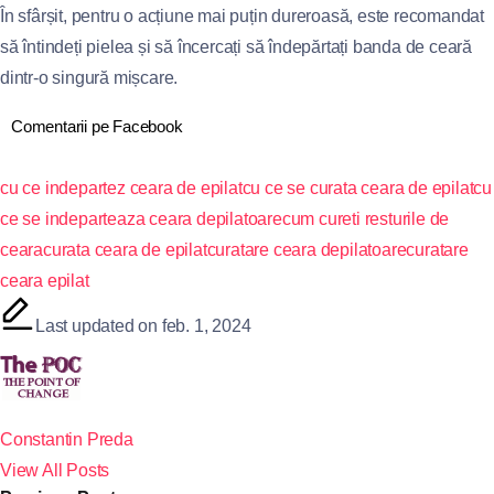
În sfârșit, pentru o acțiune mai puțin dureroasă, este recomandat
să întindeți pielea și să încercați să îndepărtați banda de ceară
dintr-o singură mișcare.
Comentarii pe Facebook
cu ce indepartez ceara de epilat
cu ce se curata ceara de epilat
cu
ce se indeparteaza ceara depilatoare
cum cureti resturile de
ceara
curata ceara de epilat
curatare ceara depilatoare
curatare
ceara epilat
Last updated on feb. 1, 2024
Constantin Preda
View All Posts