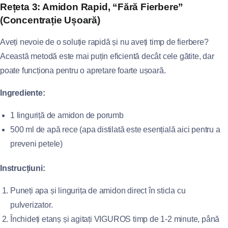
Rețeta 3: Amidon Rapid, “Fără Fierbere”
(Concentrație Ușoară)
Aveți nevoie de o soluție rapidă și nu aveți timp de fierbere?
Această metodă este mai puțin eficientă decât cele gătite, dar
poate funcționa pentru o apretare foarte ușoară.
Ingrediente:
1 linguriță de amidon de porumb
500 ml de apă rece (apa distilată este esențială aici pentru a
preveni petele)
Instrucțiuni:
Puneți apa și lingurița de amidon direct în sticla cu
pulverizator.
Închideți etanș și agitați VIGUROS timp de 1-2 minute, până