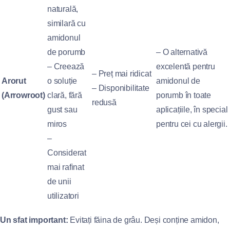
naturală,
similară cu
amidonul
de porumb
– O alternativă
– Creează
excelentă pentru
– Preț mai ridicat
Arorut
o soluție
amidonul de
– Disponibilitate
(Arrowroot)
clară, fără
porumb în toate
redusă
gust sau
aplicațiile, în special
miros
pentru cei cu alergii.
–
Considerat
mai rafinat
de unii
utilizatori
Un sfat important:
Evitați făina de grâu. Deși conține amidon,