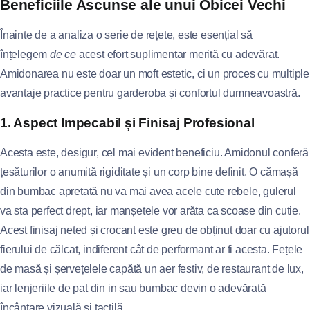
Beneficiile Ascunse ale unui Obicei Vechi
Înainte de a analiza o serie de rețete, este esențial să
înțelegem
de ce
acest efort suplimentar merită cu adevărat.
Amidonarea nu este doar un moft estetic, ci un proces cu multiple
avantaje practice pentru garderoba și confortul dumneavoastră.
1. Aspect Impecabil și Finisaj Profesional
Acesta este, desigur, cel mai evident beneficiu. Amidonul conferă
țesăturilor o anumită rigiditate și un corp bine definit. O cămașă
din bumbac apretată nu va mai avea acele cute rebele, gulerul
va sta perfect drept, iar manșetele vor arăta ca scoase din cutie.
Acest finisaj neted și crocant este greu de obținut doar cu ajutorul
fierului de călcat, indiferent cât de performant ar fi acesta. Fețele
de masă și șervețelele capătă un aer festiv, de restaurant de lux,
iar lenjeriile de pat din in sau bumbac devin o adevărată
încântare vizuală și tactilă.