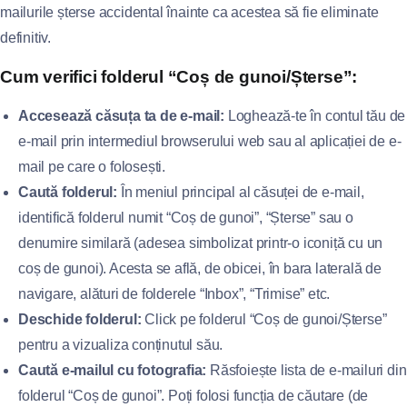
mailurile șterse accidental înainte ca acestea să fie eliminate
definitiv.
Cum verifici folderul “Coș de gunoi/Șterse”:
Accesează căsuța ta de e-mail:
Loghează-te în contul tău de
e-mail prin intermediul browserului web sau al aplicației de e-
mail pe care o folosești.
Caută folderul:
În meniul principal al căsuței de e-mail,
identifică folderul numit “Coș de gunoi”, “Șterse” sau o
denumire similară (adesea simbolizat printr-o iconiță cu un
coș de gunoi). Acesta se află, de obicei, în bara laterală de
navigare, alături de folderele “Inbox”, “Trimise” etc.
Deschide folderul:
Click pe folderul “Coș de gunoi/Șterse”
pentru a vizualiza conținutul său.
Caută e-mailul cu fotografia:
Răsfoiește lista de e-mailuri din
folderul “Coș de gunoi”. Poți folosi funcția de căutare (de