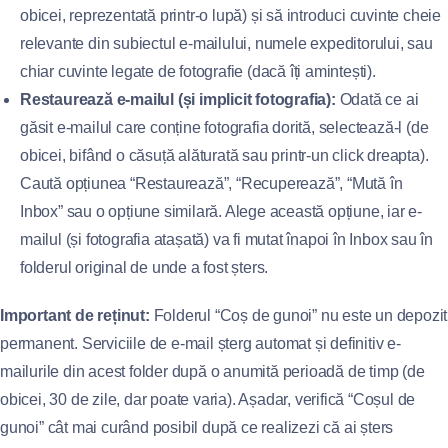
obicei, reprezentată printr-o lupă) și să introduci cuvinte cheie
relevante din subiectul e-mailului, numele expeditorului, sau
chiar cuvinte legate de fotografie (dacă îți amintești).
Restaurează e-mailul (și implicit fotografia):
Odată ce ai
găsit e-mailul care conține fotografia dorită, selectează-l (de
obicei, bifând o căsuță alăturată sau printr-un click dreapta).
Caută opțiunea “Restaurează”, “Recuperează”, “Mută în
Inbox” sau o opțiune similară. Alege această opțiune, iar e-
mailul (și fotografia atașată) va fi mutat înapoi în Inbox sau în
folderul original de unde a fost șters.
Important de reținut:
Folderul “Coș de gunoi” nu este un depozit
permanent. Serviciile de e-mail șterg automat și definitiv e-
mailurile din acest folder după o anumită perioadă de timp (de
obicei, 30 de zile, dar poate varia). Așadar, verifică “Coșul de
gunoi” cât mai curând posibil după ce realizezi că ai șters