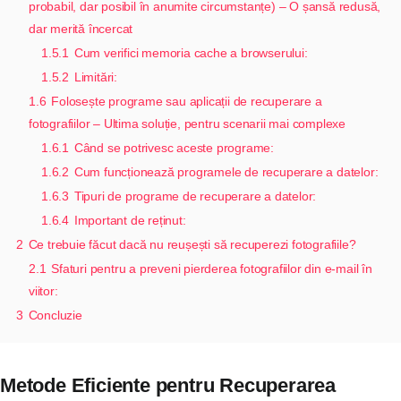
probabil, dar posibil în anumite circumstanțe) – O șansă redusă,
dar merită încercat
1.5.1
Cum verifici memoria cache a browserului:
1.5.2
Limitări:
1.6
Folosește programe sau aplicații de recuperare a
fotografiilor – Ultima soluție, pentru scenarii mai complexe
1.6.1
Când se potrivesc aceste programe:
1.6.2
Cum funcționează programele de recuperare a datelor:
1.6.3
Tipuri de programe de recuperare a datelor:
1.6.4
Important de reținut:
2
Ce trebuie făcut dacă nu reușești să recuperezi fotografiile?
2.1
Sfaturi pentru a preveni pierderea fotografiilor din e-mail în
viitor:
3
Concluzie
Metode Eficiente pentru Recuperarea