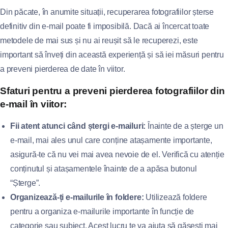
Din păcate, în anumite situații, recuperarea fotografiilor șterse
definitiv din e-mail poate fi imposibilă. Dacă ai încercat toate
metodele de mai sus și nu ai reușit să le recuperezi, este
important să înveți din această experiență și să iei măsuri pentru
a preveni pierderea de date în viitor.
Sfaturi pentru a preveni pierderea fotografiilor din
e-mail în viitor:
Fii atent atunci când ștergi e-mailuri:
Înainte de a șterge un
e-mail, mai ales unul care conține atașamente importante,
asigură-te că nu vei mai avea nevoie de el. Verifică cu atenție
conținutul și atașamentele înainte de a apăsa butonul
“Șterge”.
Organizează-ți e-mailurile în foldere:
Utilizează foldere
pentru a organiza e-mailurile importante în funcție de
categorie sau subiect. Acest lucru te va ajuta să găsești mai