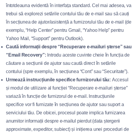
întotdeauna evidentă în interfața standard. Cel mai adesea, va
trebui să explorezi setările contului tău de e-mail sau să cauți
în secțiunea de ajutor/asistență a furnizorului tău de e-mail (de
exemplu, “Help Center” pentru Gmail, “Yahoo Help” pentru
Yahoo Mail, “Support” pentru Outlook).
Caută informații despre “Recuperare e-mailuri șterse” sau
“Email Recovery”:
Introdu aceste cuvinte cheie în funcția de
căutare a secțiunii de ajutor sau caută direct în setările
contului (spre exemplu, în secțiunea “Cont” sau “Securitate”).
Urmează instrucțiunile specifice furnizorului tău:
Accesul
și modul de utilizare al funcției “Recuperare e-mailuri șterse”
variază în funcție de furnizorul de e-mail. Instrucțiunile
specifice vor fi furnizate în secțiunea de ajutor sau suport a
serviciului tău. De obicei, procesul poate implica furnizarea
anumitor informații despre e-mailul pierdut (data ștergerii
approximate, expeditor, subiect) și inițierea unei proceduri de