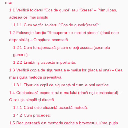
mail
1.1
Verifică folderul “Coș de gunoi” sau “Șterse” – Primul pas,
adesea cel mai simplu
1.1.1
Cum verifici folderul “Coș de gunoi/Șterse”:
1.2
Folosește funcția “Recuperare e-mailuri șterse” (dacă este
disponibilă) – O opțiune avansată
1.2.1
Cum funcționează și cum o poți accesa (exemplu
generic):
1.2.2
Limitări și aspecte importante:
1.3
Verifică copia de siguranță a e-mailurilor (dacă ai una) – Cea
mai sigură metodă preventivă
1.3.1
Tipuri de copii de siguranță și cum le poți verifica:
1.4
Contactează expeditorul e-mailului (dacă ești destinatarul) –
O soluție simplă și directă
1.4.1
Când este eficientă această metodă:
1.4.2
Cum procedezi:
1.5
Recuperează din memoria cache a browserului (mai puțin