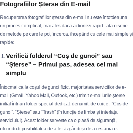
Fotografiilor Șterse din E-mail
Recuperarea fotografiilor șterse din e-mail nu este întotdeauna
un proces complicat, mai ales dacă acționezi rapid. Iată o serie
de metode pe care le poți încerca, începând cu cele mai simple și
rapide:
Verifică folderul “Coș de gunoi” sau
“Șterse” – Primul pas, adesea cel mai
simplu
Întocmai ca la coșul de gunoi fizic, majoritatea serviciilor de e-
mail (Gmail, Yahoo Mail, Outlook, etc.) trimit e-mailurile șterse
inițial într-un folder special dedicat, denumit, de obicei, “Coș de
gunoi”, “Șterse” sau “Trash” (în funcție de limba și interfața
serviciului). Acest folder servește ca o plasă de siguranță,
oferindu-ți posibilitatea de a te răzgândi și de a restaura e-