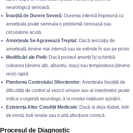
neurologică serioasă.
Însoțită de Durere Severă:
Durerea intensă împreună cu
amorțeala poate semnala o problemă nervoasă sau
circulatorie acută.
Amorțeala Se Agravează Treptat:
Dacă senzația de
amorțeală devine mai intensă sau se extinde în sus pe picior.
Modificări ale Pielii:
Dacă piciorul amorțit își schimbă
culoarea (devine alb, albastru, roșu) sau temperatura (devine
rece) rapid.
Pierderea Controlului Sfincterelor:
Amorțeala însoțită de
dificultăți de control al vezicii urinare sau al intestinelor poate
indica o urgență neurologic ă la nivelul măduvei spinării.
Existența Altor Condiții Medicale:
Dacă ai deja diabet, boli
de inimă, boli renale sau o altă afecțiune cronică.
Procesul de Diagnostic