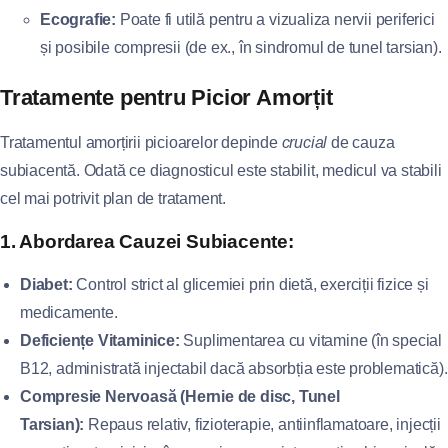
Ecografie:
Poate fi utilă pentru a vizualiza nervii periferici
și posibile compresii (de ex., în sindromul de tunel tarsian).
Tratamente pentru Picior Amorțit
Tratamentul amorțirii picioarelor depinde
crucial
de cauza
subiacentă. Odată ce diagnosticul este stabilit, medicul va stabili
cel mai potrivit plan de tratament.
1. Abordarea Cauzei Subiacente:
Diabet:
Control strict al glicemiei prin dietă, exerciții fizice și
medicamente.
Deficiențe Vitaminice:
Suplimentarea cu vitamine (în special
B12, administrată injectabil dacă absorbția este problematică).
Compresie Nervoasă (Hernie de disc, Tunel
Tarsian):
Repaus relativ, fizioterapie, antiinflamatoare, injecții