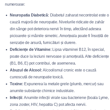
numeroase:
Neuropatia Diabetică:
Diabetul zaharat necontrolat este o
cauză majoră de neuropatie. Nivelurile ridicate de zahăr
din sânge pot deteriora nervii în timp, afectând adesea
picioarele și mâinile simetric. Amorțeala poate fi însoțită de
senzație de arsură, furnicături și durere.
Deficiențe de Vitamine:
Lipsa vitaminei B12, în special,
poate duce la leziuni nervoase și amorțeală. Alte deficiențe
(B1, B6, E) pot contribui, de asemenea.
Abuzul de Alcool:
Alcoolismul cronic este o cauză
cunoscută de neuropatie toxică.
Toxine:
Expunerea la metale grele (plumb, mercur) sau
anumite substanțe chimice industriale.
Infecții:
Anumite infecții virale sau bacteriene (boala Lyme,
zona zoster, HIV, hepatita C) pot afecta nervii.