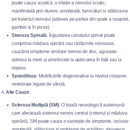
poate cauza sciatică, o iritație a nervului sciatic,
manifestată prin durere, amorțeală, furnicături și slăbiciune
pe traiectul nervului (adesea pe partea din spate a coapsei,
gambei și în picior).
Stenoza Spinală:
Îngustarea canalului spinal poate
comprima măduva spinării sau rădăcinile nervoase,
cauzând simptome similare herniei de disc, agravate
adesea la mers și ameliorate la aplecarea în față sau la
repaus.
Spondiloza:
Modificările degenerative la nivelul coloanei
vertebrale legate de vârstă.
Alte Cauze:
Scleroza Multiplă (SM):
O boală neurologică autoimună
care afectează sistemul nervos central (creierul și măduva
spinării). SM poate cauza o varietate de simptome, inclusiv
amorțeală, slăbiciune și probleme de echilibru, deoarece