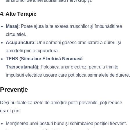
sindromul de tunel tarsian sau nervi ciupiți).
4. Alte Terapii:
Masaj:
Poate ajuta la relaxarea mușchilor și îmbunătățirea
circulației.
Acupunctura:
Unii oameni găsesc ameliorare a durerii și
amorțelii prin acupunctură.
TENS (Stimulare Electrică Nervoasă
Transcutanată):
Folosirea unor electrozi pentru a trimite
impulsuri electrice ușoare care pot bloca semnalele de durere.
Prevenție
Deși nu toate cauzele de amorțire pot fi prevenite, poți reduce
riscul prin:
Menținerea unei posturi bune și schimbarea poziției frecvent.