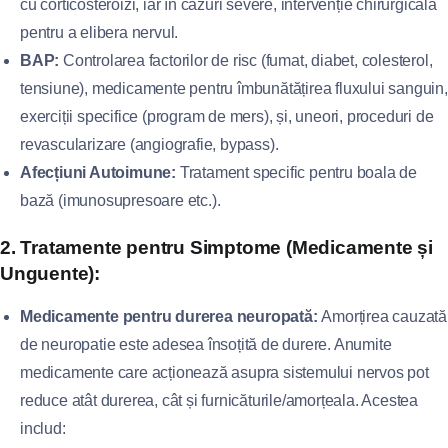
cu corticosteroizi, iar în cazuri severe, intervenție chirurgicală
pentru a elibera nervul.
BAP:
Controlarea factorilor de risc (fumat, diabet, colesterol,
tensiune), medicamente pentru îmbunătățirea fluxului sanguin,
exerciții specifice (program de mers), și, uneori, proceduri de
revascularizare (angiografie, bypass).
Afecțiuni Autoimune:
Tratament specific pentru boala de
bază (imunosupresoare etc.).
2. Tratamente pentru Simptome (Medicamente și
Unguente):
Medicamente pentru durerea neuropată:
Amorțirea cauzată
de neuropatie este adesea însoțită de durere. Anumite
medicamente care acționează asupra sistemului nervos pot
reduce atât durerea, cât și furnicăturile/amorțeala. Acestea
includ: