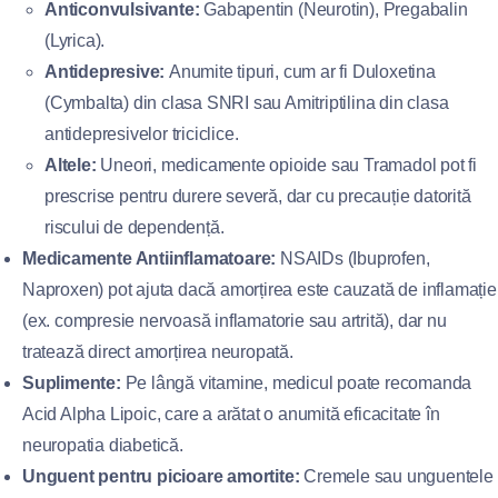
Anticonvulsivante:
Gabapentin (Neurotin), Pregabalin
(Lyrica).
Antidepresive:
Anumite tipuri, cum ar fi Duloxetina
(Cymbalta) din clasa SNRI sau Amitriptilina din clasa
antidepresivelor triciclice.
Altele:
Uneori, medicamente opioide sau Tramadol pot fi
prescrise pentru durere severă, dar cu precauție datorită
riscului de dependență.
Medicamente Antiinflamatoare:
NSAIDs (Ibuprofen,
Naproxen) pot ajuta dacă amorțirea este cauzată de inflamație
(ex. compresie nervoasă inflamatorie sau artrită), dar nu
tratează direct amorțirea neuropată.
Suplimente:
Pe lângă vitamine, medicul poate recomanda
Acid Alpha Lipoic, care a arătat o anumită eficacitate în
neuropatia diabetică.
Unguent pentru picioare amortite:
Cremele sau unguentele