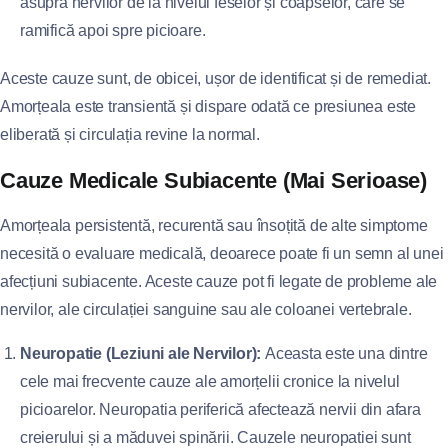
asupra nervilor de la nivelul feselor și coapselor, care se
ramifică apoi spre picioare.
Aceste cauze sunt, de obicei, ușor de identificat și de remediat.
Amorțeala este transientă și dispare odată ce presiunea este
eliberată și circulația revine la normal.
Cauze Medicale Subiacente (Mai Serioase)
Amorțeala persistentă, recurentă sau însoțită de alte simptome
necesită o evaluare medicală, deoarece poate fi un semn al unei
afecțiuni subiacente. Aceste cauze pot fi legate de probleme ale
nervilor, ale circulației sanguine sau ale coloanei vertebrale.
Neuropatie (Leziuni ale Nervilor):
Aceasta este una dintre
cele mai frecvente cauze ale amorțelii cronice la nivelul
picioarelor. Neuropatia periferică afectează nervii din afara
creierului și a măduvei spinării. Cauzele neuropatiei sunt