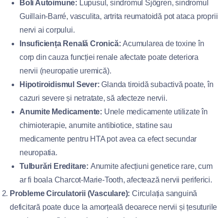
Boli Autoimune:
Lupusul, sindromul Sjögren, sindromul
Guillain-Barré, vasculita, artrita reumatoidă pot ataca proprii
nervi ai corpului.
Insuficiența Renală Cronică:
Acumularea de toxine în
corp din cauza funcției renale afectate poate deteriora
nervii (neuropatie uremică).
Hipotiroidismul Sever:
Glanda tiroidă subactivă poate, în
cazuri severe și netratate, să afecteze nervii.
Anumite Medicamente:
Unele medicamente utilizate în
chimioterapie, anumite antibiotice, statine sau
medicamente pentru HTA pot avea ca efect secundar
neuropatia.
Tulburări Ereditare:
Anumite afecțiuni genetice rare, cum
ar fi boala Charcot-Marie-Tooth, afectează nervii periferici.
Probleme Circulatorii (Vasculare):
Circulația sanguină
deficitară poate duce la amorțeală deoarece nervii și țesuturile