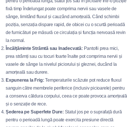
pentru o perioadă lungă, statul jos sau în picioare într-o poziție
fixă timp îndelungat poate comprima nervii sau vasele de
sânge, limitând fluxul și cauzând amorțeală. Când schimbi
poziția, senzația dispare rapid, de obicei cu o scurtă perioadă
de furnicături pe măsură ce circulația și funcția nervoasă revin
la normal.
Încălțăminte Strâmtă sau Inadecvată:
Pantofii prea mici,
prea strâmți sau cu tocuri foarte înalte pot comprima nervii și
vasele de sânge la nivelul piciorului și gleznei, ducând la
amorțeală sau durere.
Expunerea la Frig:
Temperaturile scăzute pot reduce fluxul
sanguin către membrele periferice (inclusiv picioarele) pentru
a conserva căldura corpului, ceea ce poate provoca amorțeală
și o senzație de rece.
Șederea pe Superfete Dure:
Statul jos pe o suprafață dură
pentru o perioadă lungă poate exercita presiune directă