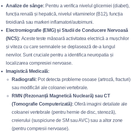
Analize de sânge:
Pentru a verifica nivelul glicemiei (diabet),
funcția renală și hepatică, nivelul vitaminelor (B12), funcția
tiroidiană sau markeri inflamatori/autoimuni.
Electromiografie (EMG) și Studii de Conducere Nervoasă
(NCS):
Aceste teste măsoară activitatea electrică a mușchilor
și viteza cu care semnalele se deplasează de-a lungul
nervilor. Sunt cruciale pentru a identifica neuropatia și
localizarea compresiei nervoase.
Imagistică Medicală:
Radiografii:
Pot detecta probleme osoase (artroză, fracturi)
sau modificări ale coloanei vertebrale.
RMN (Rezonanță Magnetică Nucleară) sau CT
(Tomografie Computerizată):
Oferă imagini detaliate ale
coloanei vertebrale (pentru hernie de disc, stenoză),
creierului (suspiciune de SM sau AVC) sau a altor zone
(pentru compresii nervoase).