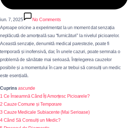
iun. 7, 2025
No Comments
Aproape oricine a experimentat la un moment dat senzația
neplăcută de amorțeală sau “furnicături” la nivelul picioarelor.
Această senzație, denumită medical parestezie, poate fi
temporară și inofensivă, dar, în unele cazuri, poate semnala o
problemă de sănătate mai serioasă. Înțelegerea cauzelor
posibile și a momentului în care ar trebui să consulți un medic
este esențială.
Cuprins
ascunde
1
Ce Înseamnă Când Îți Amorțesc Picioarele?
2
Cauze Comune și Temporare
3
Cauze Medicale Subiacente (Mai Serioase)
4
Când Să Consulți un Medic?