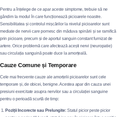
Pentru a înțelege de ce apar aceste simptome, trebuie să ne
gândim la modul în care funcționează picioarele noastre.
Sensibilitatea și controlul mișcărilor la nivelul picioarelor sunt
mediate de nervii care pornesc din măduva spinării și se ramifică
prin picioare, precum și de aportul sanguin constant furnizat de
artere. Orice problemă care afectează acești nervi (neuropatie)
sau circulația sanguină poate duce la amorțeală.
Cauze Comune și Temporare
Cele mai frecvente cauze ale amorțelii picioarelor sunt cele
temporare și, de obicei, benigne. Acestea apar din cauza unei
presiuni exercitate asupra nervilor sau a circulației sanguine
pentru o perioadă scurtă de timp:
Poziții Incorecte sau Prelungite:
Statul picior peste picior