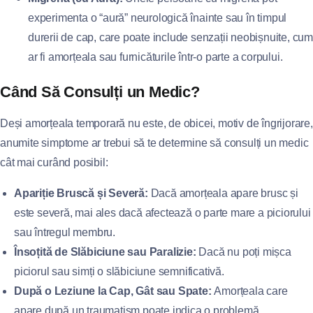
experimenta o “aură” neurologică înainte sau în timpul
durerii de cap, care poate include senzații neobișnuite, cum
ar fi amorțeala sau furnicăturile într-o parte a corpului.
Când Să Consulți un Medic?
Deși amorțeala temporară nu este, de obicei, motiv de îngrijorare,
anumite simptome ar trebui să te determine să consulți un medic
cât mai curând posibil:
Apariție Bruscă și Severă:
Dacă amorțeala apare brusc și
este severă, mai ales dacă afectează o parte mare a piciorului
sau întregul membru.
Însoțită de Slăbiciune sau Paralizie:
Dacă nu poți mișca
piciorul sau simți o slăbiciune semnificativă.
După o Leziune la Cap, Gât sau Spate:
Amorțeala care
apare după un traumatism poate indica o problemă