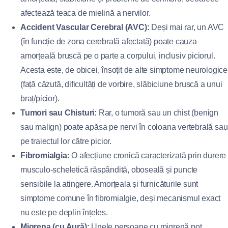
afectează teaca de mielină a nervilor.
Accident Vascular Cerebral (AVC):
Deși mai rar, un AVC
(în funcție de zona cerebrală afectată) poate cauza
amorțeală bruscă pe o parte a corpului, inclusiv piciorul.
Acesta este, de obicei, însoțit de alte simptome neurologice
(față căzută, dificultăți de vorbire, slăbiciune bruscă a unui
braț/picior).
Tumori sau Chisturi:
Rar, o tumoră sau un chist (benign
sau malign) poate apăsa pe nervi în coloana vertebrală sau
pe traiectul lor către picior.
Fibromialgia:
O afecțiune cronică caracterizată prin durere
musculo-scheletică răspândită, oboseală și puncte
sensibile la atingere. Amorțeala și furnicăturile sunt
simptome comune în fibromialgie, deși mecanismul exact
nu este pe deplin înțeles.
Migrena (cu Aură):
Unele persoane cu migrenă pot