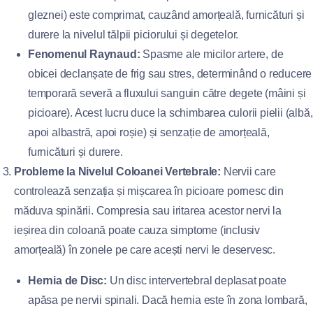
gleznei) este comprimat, cauzând amorțeală, furnicături și
durere la nivelul tălpii piciorului și degetelor.
Fenomenul Raynaud:
Spasme ale micilor artere, de
obicei declanșate de frig sau stres, determinând o reducere
temporară severă a fluxului sanguin către degete (mâini și
picioare). Acest lucru duce la schimbarea culorii pielii (albă,
apoi albastră, apoi roșie) și senzație de amorțeală,
furnicături și durere.
Probleme la Nivelul Coloanei Vertebrale:
Nervii care
controlează senzația și mișcarea în picioare pornesc din
măduva spinării. Compresia sau iritarea acestor nervi la
ieșirea din coloană poate cauza simptome (inclusiv
amorțeală) în zonele pe care acești nervi le deservesc.
Hernia de Disc:
Un disc intervertebral deplasat poate
apăsa pe nervii spinali. Dacă hernia este în zona lombară,