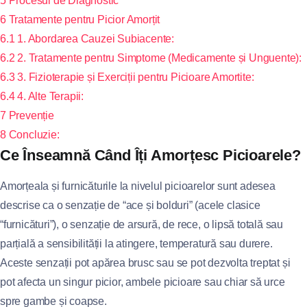
5
Procesul de Diagnostic
6
Tratamente pentru Picior Amorțit
6.1
1. Abordarea Cauzei Subiacente:
6.2
2. Tratamente pentru Simptome (Medicamente și Unguente):
6.3
3. Fizioterapie și Exerciții pentru Picioare Amortite:
6.4
4. Alte Terapii:
7
Prevenție
8
Concluzie:
Ce Înseamnă Când Îți Amorțesc Picioarele?
Amorțeala și furnicăturile la nivelul picioarelor sunt adesea
descrise ca o senzație de “ace și bolduri” (acele clasice
“furnicături”), o senzație de arsură, de rece, o lipsă totală sau
parțială a sensibilității la atingere, temperatură sau durere.
Aceste senzații pot apărea brusc sau se pot dezvolta treptat și
pot afecta un singur picior, ambele picioare sau chiar să urce
spre gambe și coapse.