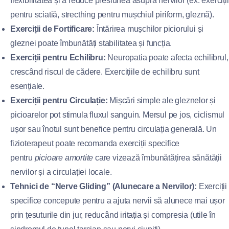
flexibilitatea și a reduce presiunea asupra nervilor (ex. exerciții
pentru sciatiă, strecthing pentru mușchiul piriform, gleznă).
Exerciții de Fortificare:
Întărirea mușchilor piciorului și
gleznei poate îmbunătăți stabilitatea și funcția.
Exerciții pentru Echilibru:
Neuropatia poate afecta echilibrul,
crescând riscul de cădere. Exercițiile de echilibru sunt
esențiale.
Exerciții pentru Circulație:
Mișcări simple ale gleznelor și
picioarelor pot stimula fluxul sanguin. Mersul pe jos, ciclismul
ușor sau înotul sunt benefice pentru circulația generală. Un
fizioterapeut poate recomanda exerciții specifice
pentru
picioare amortite
care vizează îmbunătățirea sănătății
nervilor și a circulației locale.
Tehnici de “Nerve Gliding” (Alunecare a Nervilor):
Exerciții
specifice concepute pentru a ajuta nervii să alunece mai ușor
prin țesuturile din jur, reducând iritația și compresia (utile în