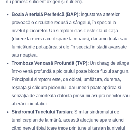
nu primesc suficient oxigen și nutrienți.
Boala Arterială Periferică (BAP):
Îngustarea arterelor
provoacă o circulație redusă a sângelui, în special la
nivelul picioarelor. Un simptom clasic este claudicația
(durere la mers care dispare la repaus), dar amorțeala sau
furnicăturile pot apărea și ele, în special în stadii avansate
sau noaptea.
Tromboza Venoasă Profundă (TVP):
Un cheag de sânge
într-o venă profundă a piciorului poate bloca fluxul sanguin.
Principalul simptom este, de obicei, umflătura, durerea,
roșeața și căldura piciorului, dar uneori poate apărea și
senzația de amorțeală datorită presiunii asupra nervilor sau
alterării circulației.
Sindromul Tunelului Tarsian:
Similar sindromului de
tunel carpian de la mână, această afecțiune apare atunci
când nervul tibial (care trece prin tunelul tarsian la nivelul