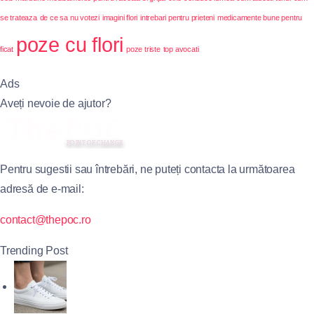
se trateaza
de ce sa nu votezi
imagini flori
intrebari pentru prieteni
medicamente bune pentru
poze cu flori
ficat
poze triste
top avocati
Ads
Aveți nevoie de ajutor?
Pentru sugestii sau întrebări, ne puteți contacta la următoarea
adresă de e-mail:
contact@thepoc.ro
Trending Post