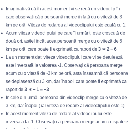
Imaginați-vă că în acest moment vi se redă un videoclip în
care observați că o persoană merge în față cu o viteză de 3
km pe oră. Viteza de redarea al videoclipului este egală cu 1.
Acum viteza videoclipului pe care îl urmăriți este crescută de
două ori, astfel încât acea persoană merge cu o viteză de 6
km pe oră, care poate fi exprimată ca raport de
3 ∗ 2 = 6
La un moment dat, viteza videoclipului care vi se derulează
este inversată la valoarea -1. Observați că persoana merge
acum cu o viteză de -3 km pe oră, asta înseamnă că persoana
se deplasează cu 3 km, dar înapoi, care poate fi exprimată ca
raport de
3 ∗ − 1 = −3
În cele din urmă, persoana din videoclip merge cu o viteză de
3 km, dar înapoi ( iar viteza de redare al videoclipului este 1).
În acest moment viteza de redare al videoclipului este
inversată la -1. Observați că persoana merge acum cu spatele