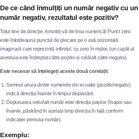
De ce când înmulțiți un număr negativ cu un
număr negativ, rezultatul este pozitiv?
Totul tine de direcție. Amintiți-vă de linia numerică! Punct zero
este întotdeauna punctul de plecare pe o axă orizontală
imaginară care reprezintă infinitul, cu zero în mijloc (un capăt al
acestuia este îndreptat către pozitiv și celălalt către negativ).
Este necesar să înțelegeți aceste două corelații:
Semnul unuia dintre numerele din ecuație (pozitiv/negativ)
indică direcția înainte în timpul deplasării.
Deplasarea celuilalt număr este direcția pașilor (înapoi sau
înainte, păstrând în același timp direcția în față conform
indicației primului număr).
Exemplu: