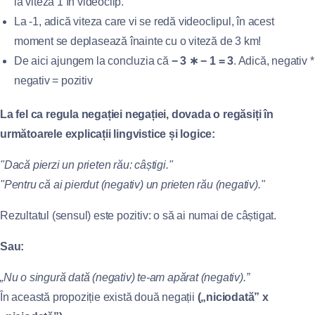
la viteza 1 în videoclip.
La -1, adică viteza care vi se redă videoclipul, în acest
moment se deplasează înainte cu o viteză de 3 km!
De aici ajungem la concluzia că
− 3 ∗ − 1 = 3
. Adică, negativ *
negativ = pozitiv
La fel ca regula negației negației, dovada o regăsiți în
următoarele explicații lingvistice și logice:
"Dacă pierzi un prieten rău: câștigi."
"Pentru că ai pierdut (negativ) un prieten rău (negativ)."
Rezultatul (sensul) este pozitiv: o să ai numai de câștigat.
Sau:
„Nu o singură dată (negativ) te-am apărat (negativ).”
În această propoziție există două negații
(„niciodată” x