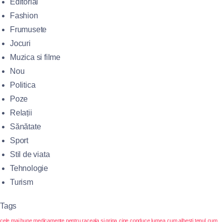
Editorial
Fashion
Frumusete
Jocuri
Muzica si filme
Nou
Politica
Poze
Relații
Sănătate
Sport
Stil de viata
Tehnologie
Turism
Tags
cele mai bune medicamente pentru raceala si gripa
cine conduce lumea
cum albesti tenul
cum