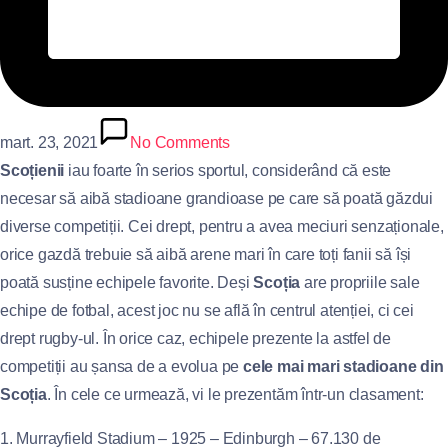
mart. 23, 2021
No Comments
Scoțienii
iau foarte în serios sportul, considerând că este
necesar să aibă stadioane grandioase pe care să poată găzdui
diverse competiții. Cei drept, pentru a avea meciuri senzaționale,
orice gazdă trebuie să aibă arene mari în care toți fanii să își
poată susține echipele favorite. Deși
Scoția
are propriile sale
echipe de fotbal, acest joc nu se află în centrul atenției, ci cei
drept rugby-ul. În orice caz, echipele prezente la astfel de
competiții au șansa de a evolua pe
cele mai mari stadioane din
Scoția
. În cele ce urmează, vi le prezentăm într-un clasament:
1. Murrayfield Stadium – 1925 – Edinburgh – 67.130 de