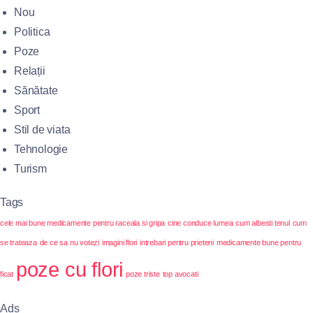
Nou
Politica
Poze
Relații
Sănătate
Sport
Stil de viata
Tehnologie
Turism
Tags
cele mai bune medicamente pentru raceala si gripa
cine conduce lumea
cum albesti tenul
cum
se trateaza
de ce sa nu votezi
imagini flori
intrebari pentru prieteni
medicamente bune pentru
poze cu flori
ficat
poze triste
top avocati
Ads