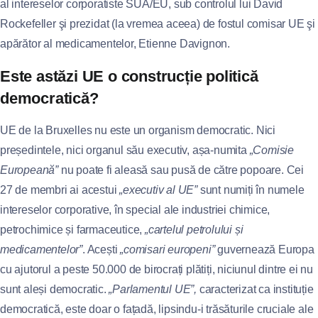
al intereselor corporatiste SUA/EU, sub controlul lui David
Rockefeller şi prezidat (la vremea aceea) de fostul comisar UE şi
apărător al medicamentelor, Etienne Davignon.
Este astăzi UE o construcție politică
democratică?
UE de la Bruxelles nu este un organism democratic. Nici
președintele, nici organul său executiv, așa-numita
„Comisie
Europeană”
nu poate fi aleasă sau pusă de către popoare. Cei
27 de membri ai acestui
„executiv al UE”
sunt numiți în numele
intereselor corporative, în special ale industriei chimice,
petrochimice și farmaceutice,
„cartelul petrolului și
medicamentelor”
. Acești
„comisari europeni”
guvernează Europa
cu ajutorul a peste 50.000 de birocrați plătiți, niciunul dintre ei nu
sunt aleși democratic.
„Parlamentul UE”,
caracterizat ca instituție
democratică, este doar o fațadă, lipsindu-i trăsăturile cruciale ale