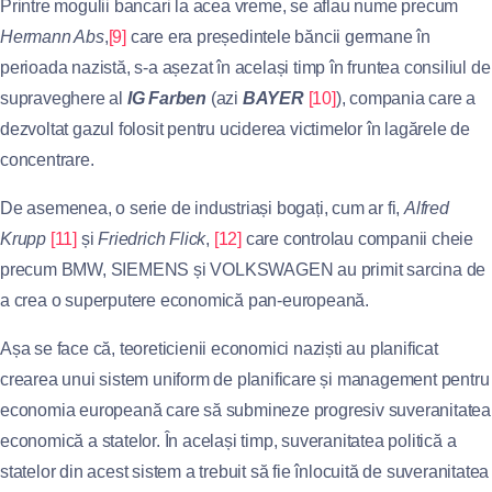
Printre mogulii bancari la acea vreme, se aflau nume precum
Hermann Abs
,
[9]
care era președintele băncii germane în
perioada nazistă, s-a așezat în același timp în fruntea consiliul de
supraveghere al
IG Farben
(azi
BAYER
[10]
), compania care a
dezvoltat gazul folosit pentru uciderea victimelor în lagărele de
concentrare.
De asemenea, o serie de industriași bogați, cum ar fi,
Alfred
Krupp
[11]
și
Friedrich Flick
,
[12]
care controlau companii cheie
precum BMW, SIEMENS și VOLKSWAGEN au primit sarcina de
a crea o superputere economică pan-europeană.
Așa se face că, teoreticienii economici naziști au planificat
crearea unui sistem uniform de planificare și management pentru
economia europeană care să submineze progresiv suveranitatea
economică a statelor. În același timp, suveranitatea politică a
statelor din acest sistem a trebuit să fie înlocuită de suveranitatea