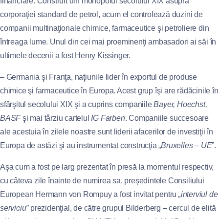
financiare. Construit din monopolul secolului XIX asupra
corporaţiei standard de petrol, acum el controlează duzini de
companii multinaţionale chimice, farmaceutice şi petroliere din
întreaga lume. Unul din cei mai proeminenţi ambasadori ai săi în
ultimele decenii a fost Henry Kissinger.
– Germania şi Franţa, naţiunile lider în exportul de produse
chimice şi farmaceutice în Europa. Acest grup îşi are rădăcinile în
sfârşitul secolului XIX şi a cuprins companiile
Bayer, Hoechst,
BASF
şi mai târziu cartelul
IG Farben
. Companiile succesoare
ale acestuia în zilele noastre sunt liderii afacerilor de investiţii în
Europa de astăzi şi au instrumentat construcţia „
Bruxelles – UE
”.
Aşa cum a fost pe larg prezentat în presă la momentul respectiv,
cu câteva zile înainte de numirea sa, preşedintele Consiliului
European Hermann von Rompuy a fost invitat pentru
„interviul de
serviciu”
prezidenţial, de către grupul Bilderberg – cercul de elită