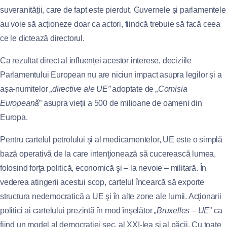
suveranității, care de fapt este pierdut. Guvernele și parlamentele
au voie să acționeze doar ca actori, fiindcă trebuie să facă ceea
ce le dictează directorul.
Ca rezultat direct al influenței acestor interese, deciziile
Parlamentului European nu are niciun impact asupra legilor și a
așa-numitelor
„directive ale UE”
adoptate de
„Comisia
Europeană
” asupra vieții a 500 de milioane de oameni din
Europa.
Pentru cartelul petrolului şi al medicamentelor, UE este o simplă
bază operativă de la care intenţionează să cucerească lumea,
folosind forţa politică, economică şi – la nevoie – militară. În
vederea atingerii acestui scop, cartelul încearcă să exporte
structura nedemocratică a UE şi în alte zone ale lumii. Acţionarii
politici ai cartelului prezintă în mod înşelător
„Bruxelles – UE
” ca
fiind un model al democraţiei sec. al XXI-lea şi al păcii. Cu toate