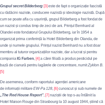
Grupul secret Bilderberg
[3]
este de fapt o organizație fascistă
cu rădăcini naziste, conducere nazistă și ideologie nazistă. După
cum se poate afla cu ușurință, grupul Bilderberg a fost fondat de
un nazist și condus timp de zeci de ani. Prințul Bernhard al
Olandei este fondatorul Grupului Bilderberg, iar în 1954 a
organizat prima conferință la Hotel Bilderberg din Olanda, de
unde și numele grupului. Prințul nazist Bernhard nu a fost doar
membru al tuturor organizațiilor naziste, dar a lucrat și pentru
compania
IG Farben
,
[4]
a cărei filială a produs pesticidul pe
bază de cianură pentru lagărele de concentrare, numit
Zyklon B.
[5]
De asemenea, conform raportului agenției americane
de informații militare
EW-Pa 128
,
[6]
cunoscut și sub numele de
„The Red House Report”
,
[7]
naziștii de top s-au întâlnit la
Hotel Maison Rouge din Strasbourg la 10 august 1944, știind că