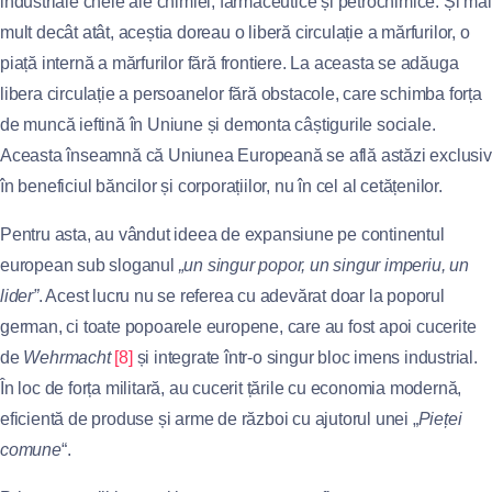
industriale cheie ale chimiei, farmaceutice și petrochimice. Și mai
mult decât atât, aceștia doreau o liberă circulație a mărfurilor, o
piață internă a mărfurilor fără frontiere. La aceasta se adăuga
libera circulație a persoanelor fără obstacole, care schimba forța
de muncă ieftină în Uniune și demonta câștigurile sociale.
Aceasta înseamnă că Uniunea Europeană se află astăzi exclusiv
în beneficiul băncilor și corporațiilor, nu în cel al cetățenilor.
Pentru asta, au vândut ideea de expansiune pe continentul
european sub sloganul
„un singur popor, un singur imperiu, un
lider”
. Acest lucru nu se referea cu adevărat doar la poporul
german, ci toate popoarele europene, care au fost apoi cucerite
de
Wehrmacht
[8]
și integrate într-o singur bloc imens industrial.
În loc de forța militară, au cucerit țările cu economia modernă,
eficientă de produse și arme de război cu ajutorul unei „
Pieței
comune
“.