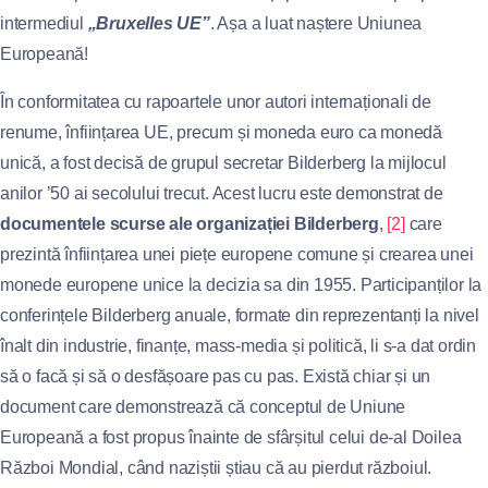
intermediul
„Bruxelles UE”
. Așa a luat naștere Uniunea
Europeană!
În conformitatea cu rapoartele unor autori internaționali de
renume, înființarea UE, precum și moneda euro ca monedă
unică, a fost decisă de grupul secretar Bilderberg la mijlocul
anilor ’50 ai secolului trecut. Acest lucru este demonstrat de
documentele scurse ale organizației Bilderberg
,
[2]
care
prezintă înființarea unei piețe europene comune și crearea unei
monede europene unice la decizia sa din 1955. Participanților la
conferințele Bilderberg anuale, formate din reprezentanți la nivel
înalt din industrie, finanțe, mass-media și politică, li s-a dat ordin
să o facă și să o desfășoare pas cu pas. Există chiar și un
document care demonstrează că conceptul de Uniune
Europeană a fost propus înainte de sfârșitul celui de-al Doilea
Război Mondial, când naziștii știau că au pierdut războiul.