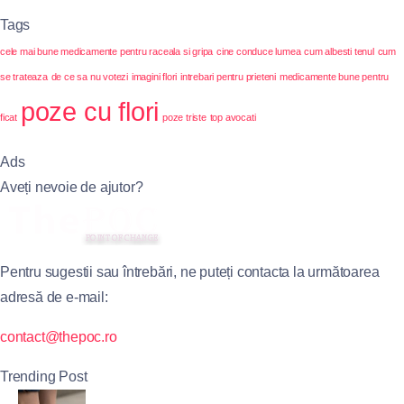
Tags
cele mai bune medicamente pentru raceala si gripa
cine conduce lumea
cum albesti tenul
cum
se trateaza
de ce sa nu votezi
imagini flori
intrebari pentru prieteni
medicamente bune pentru
poze cu flori
ficat
poze triste
top avocati
Ads
Aveți nevoie de ajutor?
Pentru sugestii sau întrebări, ne puteți contacta la următoarea
adresă de e-mail:
contact@thepoc.ro
Trending Post