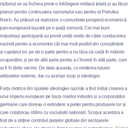
războiul se va încheia printr-o înfrângere militară totală și au făcut
planuri pentru continuarea nazismului sau pentru al Patrulea
Reich. Au plănuit să realizeze o comunitate prosperă economică
pan-europeană bazată pe o piață comună. Cei mai buni
industriași participanți au primit undă verde de către conducerea
nazistă pentru a economisi cât mai mult posibil din cunoștințele
și capitalul lor, pe de o parte pentru a nu lăsa să cadă în mâinile
ocupanților, și pe de altă parte pentru a-l învesti în altă parte, cum
ar fi în țările vecine. De data aceasta, cu omiterea tuturor
atributelor externe, dar cu același scop și ideologie.
Forța motrice din spatele ideologiei naziste a fost inițial crearea a
unui imperiu european pe baza marilor industrii și a corporațiilor
germane care doreau o extindere a pieței pentru produsele lor și
care colaborau strâns cu socialiștii naționali. Scopul acestora a
fost de a obține controlul piețelor globale din sectoarele