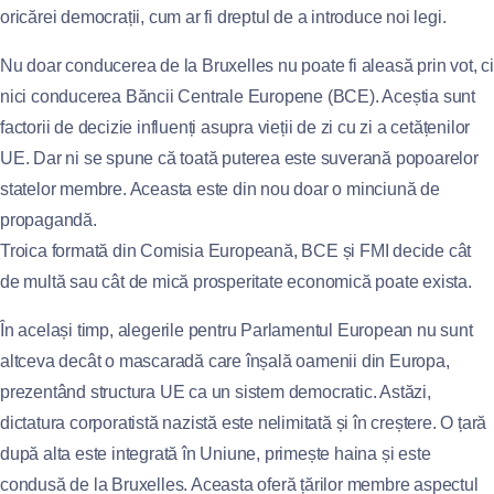
oricărei democrații, cum ar fi dreptul de a introduce noi legi.
Nu doar conducerea de la Bruxelles nu poate fi aleasă prin vot, ci
nici conducerea Băncii Centrale Europene (BCE). Aceștia sunt
factorii de decizie influenți asupra vieții de zi cu zi a cetățenilor
UE. Dar ni se spune că toată puterea este suverană popoarelor
statelor membre. Aceasta este din nou doar o minciună de
propagandă.
Troica formată din Comisia Europeană, BCE și FMI decide cât
de multă sau cât de mică prosperitate economică poate exista.
În același timp, alegerile pentru Parlamentul European nu sunt
altceva decât o mascaradă care înșală oamenii din Europa,
prezentând structura UE ca un sistem democratic. Astăzi,
dictatura corporatistă nazistă este nelimitată și în creștere. O țară
după alta este integrată în Uniune, primește haina și este
condusă de la Bruxelles. Aceasta oferă țărilor membre aspectul