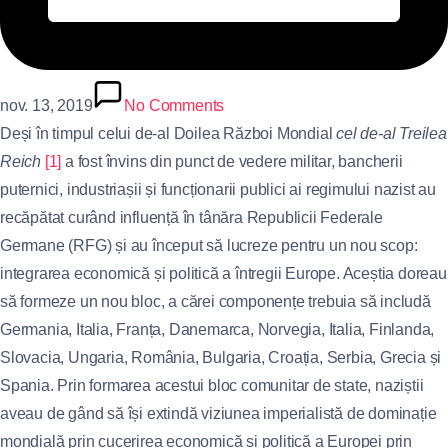
nov. 13, 2019
No Comments
Deși în timpul celui de-al Doilea Război Mondial
cel de-al Treilea
Reich
[1]
a fost învins din punct de vedere militar, bancherii
puternici, industriașii și funcționarii publici ai regimului nazist au
recăpătat curând influență în tânăra Republicii Federale
Germane (RFG) și au început să lucreze pentru un nou scop:
integrarea economică și politică a întregii Europe. Aceștia doreau
să formeze un nou bloc, a cărei componențe trebuia să includă
Germania, Italia, Franța, Danemarca, Norvegia, Italia, Finlanda,
Slovacia, Ungaria, România, Bulgaria, Croația, Serbia, Grecia și
Spania. Prin formarea acestui bloc comunitar de state, naziștii
aveau de gând să își extindă viziunea imperialistă de dominație
mondială prin cucerirea economică și politică a Europei prin