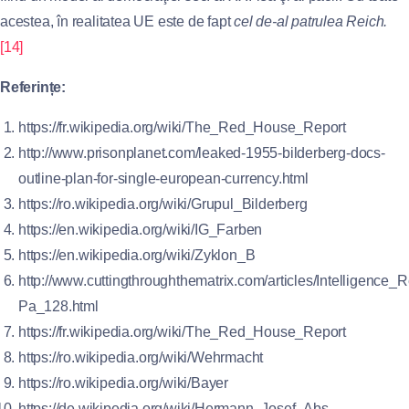
acestea, în realitatea UE este de fapt
cel de-al patrulea Reich.
[14]
Referințe:
https://fr.wikipedia.org/wiki/The_Red_House_Report
http://www.prisonplanet.com/leaked-1955-bilderberg-docs-
outline-plan-for-single-european-currency.html
https://ro.wikipedia.org/wiki/Grupul_Bilderberg
https://en.wikipedia.org/wiki/IG_Farben
https://en.wikipedia.org/wiki/Zyklon_B
http://www.cuttingthroughthematrix.com/articles/Intelligence
Pa_128.html
https://fr.wikipedia.org/wiki/The_Red_House_Report
https://ro.wikipedia.org/wiki/Wehrmacht
https://ro.wikipedia.org/wiki/Bayer
https://de.wikipedia.org/wiki/Hermann_Josef_Abs