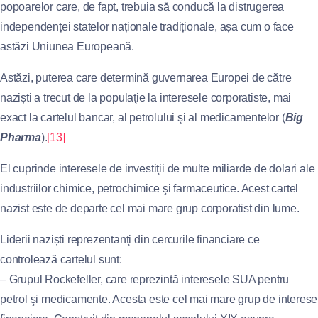
popoarelor care, de fapt, trebuia să conducă la distrugerea
independenței statelor naționale tradiționale, așa cum o face
astăzi Uniunea Europeană.
Astăzi, puterea care determină guvernarea Europei de către
naziști a trecut de la populaţie la interesele corporatiste, mai
exact la cartelul bancar, al petrolului şi al medicamentelor (
Big
Pharma
).
[13]
El cuprinde interesele de investiţii de multe miliarde de dolari ale
industriilor chimice, petrochimice şi farmaceutice. Acest cartel
nazist este de departe cel mai mare grup corporatist din lume.
Liderii naziști reprezentanţi din cercurile financiare ce
controlează cartelul sunt:
– Grupul Rockefeller, care reprezintă interesele SUA pentru
petrol şi medicamente. Acesta este cel mai mare grup de interese