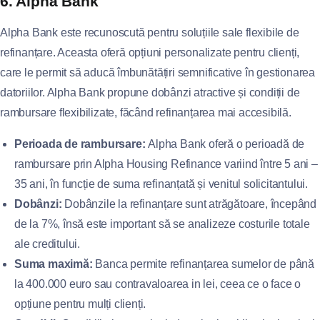
6. Alpha Bank
Alpha Bank este recunoscută pentru soluțiile sale flexibile de
refinanțare. Aceasta oferă opțiuni personalizate pentru clienți,
care le permit să aducă îmbunătățiri semnificative în gestionarea
datoriilor. Alpha Bank propune dobânzi atractive și condiții de
rambursare flexibilizate, făcând refinanțarea mai accesibilă.
Perioada de rambursare:
Alpha Bank oferă o perioadă de
rambursare prin Alpha Housing Refinance variind între 5 ani –
35 ani, în funcție de suma refinanțată și venitul solicitantului.
Dobânzi:
Dobânzile la refinanțare sunt atrăgătoare, începând
de la 7%, însă este important să se analizeze costurile totale
ale creditului.
Suma maximă:
Banca permite refinanțarea sumelor de până
la 400.000 euro sau contravaloarea in lei, ceea ce o face o
opțiune pentru mulți clienți.