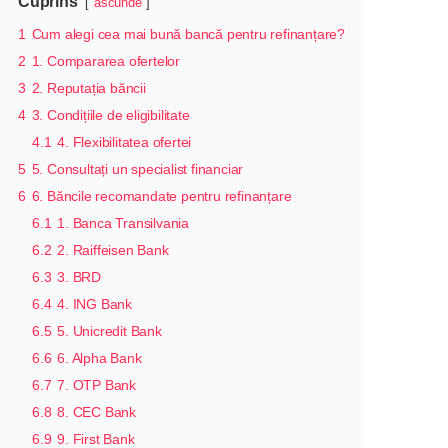
Cuprins
ascunde
1
Cum alegi cea mai bună bancă pentru refinanțare?
2
1. Compararea ofertelor
3
2. Reputația băncii
4
3. Condițiile de eligibilitate
4.1
4. Flexibilitatea ofertei
5
5. Consultați un specialist financiar
6
6. Băncile recomandate pentru refinanțare
6.1
1. Banca Transilvania
6.2
2. Raiffeisen Bank
6.3
3. BRD
6.4
4. ING Bank
6.5
5. Unicredit Bank
6.6
6. Alpha Bank
6.7
7. OTP Bank
6.8
8. CEC Bank
6.9
9. First Bank