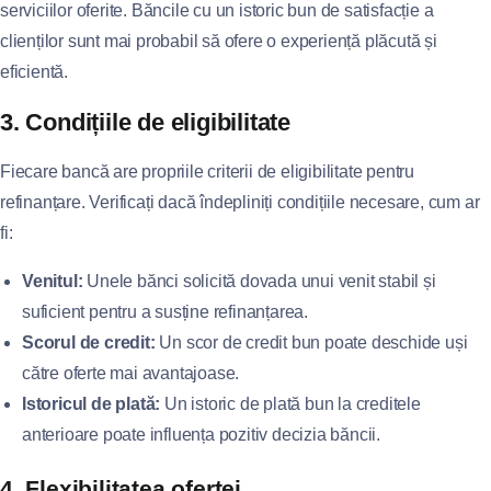
serviciilor oferite. Băncile cu un istoric bun de satisfacție a
clienților sunt mai probabil să ofere o experiență plăcută și
eficientă.
3. Condițiile de eligibilitate
Fiecare bancă are propriile criterii de eligibilitate pentru
refinanțare. Verificați dacă îndepliniți condițiile necesare, cum ar
fi:
Venitul:
Unele bănci solicită dovada unui venit stabil și
suficient pentru a susține refinanțarea.
Scorul de credit:
Un scor de credit bun poate deschide uși
către oferte mai avantajoase.
Istoricul de plată:
Un istoric de plată bun la creditele
anterioare poate influența pozitiv decizia băncii.
4. Flexibilitatea ofertei