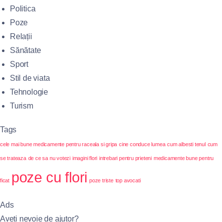
Politica
Poze
Relații
Sănătate
Sport
Stil de viata
Tehnologie
Turism
Tags
cele mai bune medicamente pentru raceala si gripa
cine conduce lumea
cum albesti tenul
cum
se trateaza
de ce sa nu votezi
imagini flori
intrebari pentru prieteni
medicamente bune pentru
poze cu flori
ficat
poze triste
top avocati
Ads
Aveți nevoie de ajutor?