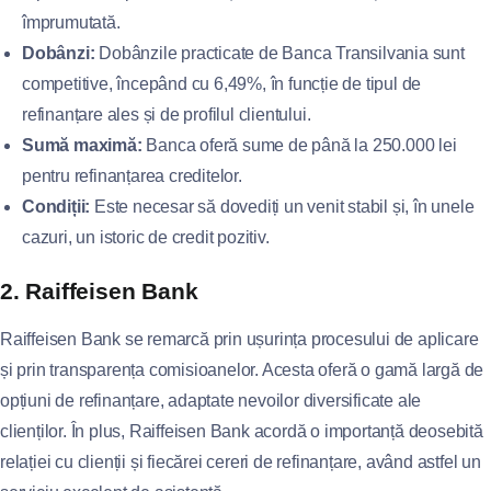
împrumutată.
Dobânzi:
Dobânzile practicate de Banca Transilvania sunt
competitive, începând cu 6,49%, în funcție de tipul de
refinanțare ales și de profilul clientului.
Sumă maximă:
Banca oferă sume de până la 250.000 lei
pentru refinanțarea creditelor.
Condiții:
Este necesar să dovediți un venit stabil și, în unele
cazuri, un istoric de credit pozitiv.
2. Raiffeisen Bank
Raiffeisen Bank se remarcă prin ușurința procesului de aplicare
și prin transparența comisioanelor. Acesta oferă o gamă largă de
opțiuni de refinanțare, adaptate nevoilor diversificate ale
clienților. În plus, Raiffeisen Bank acordă o importanță deosebită
relației cu clienții și fiecărei cereri de refinanțare, având astfel un