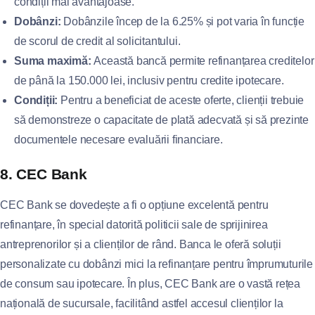
condiții mai avantajoase.
Dobânzi:
Dobânzile încep de la 6.25% și pot varia în funcție
de scorul de credit al solicitantului.
Suma maximă:
Această bancă permite refinanțarea creditelor
de până la 150.000 lei, inclusiv pentru credite ipotecare.
Condiții:
Pentru a beneficiat de aceste oferte, clienții trebuie
să demonstreze o capacitate de plată adecvată și să prezinte
documentele necesare evaluării financiare.
8. CEC Bank
CEC Bank se dovedește a fi o opțiune excelentă pentru
refinanțare, în special datorită politicii sale de sprijinirea
antreprenorilor și a clienților de rând. Banca le oferă soluții
personalizate cu dobânzi mici la refinanțare pentru împrumuturile
de consum sau ipotecare. În plus, CEC Bank are o vastă rețea
națională de sucursale, facilitând astfel accesul clienților la