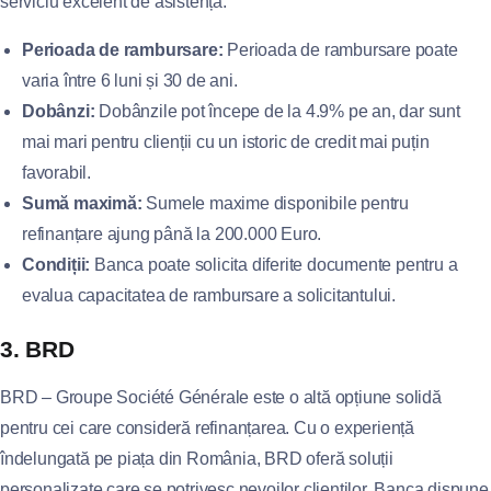
serviciu excelent de asistență.
Perioada de rambursare:
Perioada de rambursare poate
varia între 6 luni și 30 de ani.
Dobânzi:
Dobânzile pot începe de la 4.9% pe an, dar sunt
mai mari pentru clienții cu un istoric de credit mai puțin
favorabil.
Sumă maximă:
Sumele maxime disponibile pentru
refinanțare ajung până la 200.000 Euro.
Condiții:
Banca poate solicita diferite documente pentru a
evalua capacitatea de rambursare a solicitantului.
3. BRD
BRD – Groupe Société Générale este o altă opțiune solidă
pentru cei care consideră refinanțarea. Cu o experiență
îndelungată pe piața din România, BRD oferă soluții
personalizate care se potrivesc nevoilor clienților. Banca dispune