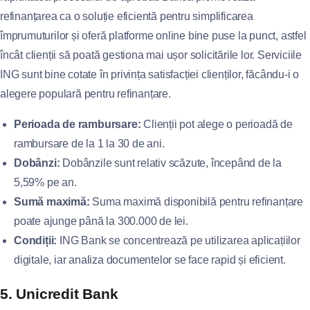
refinanțarea ca o soluție eficientă pentru simplificarea
împrumuturilor și oferă platforme online bine puse la punct, astfel
încât clienții să poată gestiona mai ușor solicitările lor. Serviciile
ING sunt bine cotate în privința satisfacției clienților, făcându-i o
alegere populară pentru refinanțare.
Perioada de rambursare:
Clienții pot alege o perioadă de
rambursare de la 1 la 30 de ani.
Dobânzi:
Dobânzile sunt relativ scăzute, începând de la
5,59% pe an.
Sumă maximă:
Suma maximă disponibilă pentru refinanțare
poate ajunge până la 300.000 de lei.
Condiții:
ING Bank se concentrează pe utilizarea aplicațiilor
digitale, iar analiza documentelor se face rapid și eficient.
5. Unicredit Bank