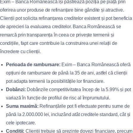
Exim – Banca Românească își păstrează poziția pe piață prin
oferirea unor produse de refinanțare bine gândite și atractive.
Clienții pot solicita refinanțarea creditelor existent și pot beneficia
de aprecieri la evaluarea creditelor. Banca Românească se
remarcă prin transparența în ceea ce privește termenii și
condițiile, fapt care contribuie la construirea unei relații de
încredere cu clienții.
Perioada de rambursare:
Exim – Banca Românească oferă
opțiuni de rambursare de până la 35 de ani, astfel că clienții
pot adapta termenii la posibilitățile lor financiare.
Dobânzi:
Dobânzile competitivitatea încep de la 5.99% și pot
variază în funcție de profilul de risc al împrumutului.
Suma maximă:
Refinanțările pot fi efectuate pentru sume de
până la 2.000.000 lei, incluzând atât creditele standard, cât și
cele ipotecare.
Condiții:
Clienții trebuie să prezinte dovezi financiare, precum