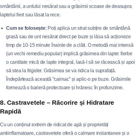
smântânii, a untului nesărat sau a grăsimii scoase de deasupra
laptelui fiert sau lăsat la rece.
Cum se folosește:
Poți aplica un strat subțire de smântână
grasă sau de unt nesărat direct pe buze și lăsa să acționeze
timp de 10-15 minute înainte de a clăti. O metodă mai intensă
(un vechi remediu popular) implică grăsimea din lapte: fierbe
o cantitate mică de lapte integral, lasă-l să se răcească și apoi
să stea la frigider. Grăsimea se va ridica la suprafață.
Îndepărtează această “caimac” și aplic-o pe buze. Grăsimile
formează o barieră protectoare și hrănesc în profunzime.
8. Castravetele – Răcorire și Hidratare
Rapidă
Cu un conținut extrem de ridicat de apă și proprietăți
antiinflamatoare, castravetele oferă o calmare instantanee și o