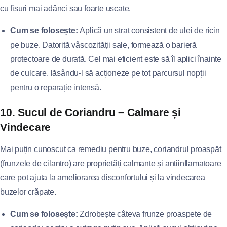
cu fisuri mai adânci sau foarte uscate.
Cum se folosește:
Aplică un strat consistent de ulei de ricin
pe buze. Datorită vâscozității sale, formează o barieră
protectoare de durată. Cel mai eficient este să îl aplici înainte
de culcare, lăsându-l să acționeze pe tot parcursul nopții
pentru o reparație intensă.
10. Sucul de Coriandru – Calmare și
Vindecare
Mai puțin cunoscut ca remediu pentru buze, coriandrul proaspăt
(frunzele de cilantro) are proprietăți calmante și antiinflamatoare
care pot ajuta la ameliorarea disconfortului și la vindecarea
buzelor crăpate.
Cum se folosește:
Zdrobește câteva frunze proaspete de