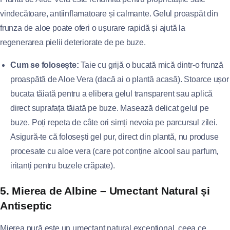
vindecătoare, antiinflamatoare și calmante. Gelul proaspăt din
frunza de aloe poate oferi o ușurare rapidă și ajută la
regenerarea pielii deteriorate de pe buze.
Cum se folosește:
Taie cu grijă o bucată mică dintr-o frunză
proaspătă de Aloe Vera (dacă ai o plantă acasă). Stoarce ușor
bucata tăiată pentru a elibera gelul transparent sau aplică
direct suprafața tăiată pe buze. Masează delicat gelul pe
buze. Poți repeta de câte ori simți nevoia pe parcursul zilei.
Asigură-te că folosești gel pur, direct din plantă, nu produse
procesate cu aloe vera (care pot conține alcool sau parfum,
iritanți pentru buzele crăpate).
5. Mierea de Albine – Umectant Natural și
Antiseptic
Mierea pură este un umectant natural excepțional, ceea ce