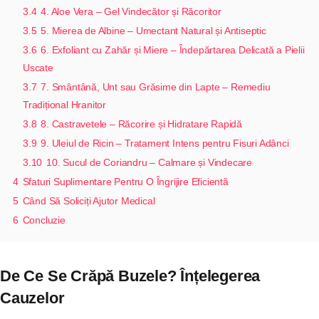
3.4
4. Aloe Vera – Gel Vindecător și Răcoritor
3.5
5. Mierea de Albine – Umectant Natural și Antiseptic
3.6
6. Exfoliant cu Zahăr și Miere – Îndepărtarea Delicată a Pielii
Uscate
3.7
7. Smântână, Unt sau Grăsime din Lapte – Remediu
Tradițional Hranitor
3.8
8. Castravetele – Răcorire și Hidratare Rapidă
3.9
9. Uleiul de Ricin – Tratament Intens pentru Fisuri Adânci
3.10
10. Sucul de Coriandru – Calmare și Vindecare
4
Sfaturi Suplimentare Pentru O Îngrijire Eficientă
5
Când Să Soliciți Ajutor Medical
6
Concluzie
De Ce Se Crăpă Buzele? Înțelegerea
Cauzelor