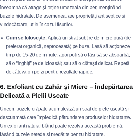
înseamnă că atrage și reține umezeala din aer, menținând
buzele hidratate. De asemenea, are proprietăți antiseptice și
vindecătoare, utile în cazul fisurilor.
Cum se folosește:
Aplică un strat subțire de miere pură (de
preferat organică, neprocesată) pe buze. Lasă să acționeze
timp de 15-20 de minute, apoi poți să o lăși să se absoarbă,
să o “înghiți” (e delicioasă!) sau să o clătești delicat. Repetă
de câteva ori pe zi pentru rezultate rapide.
6. Exfoliant cu Zahăr și Miere – Îndepărtarea
Delicată a Pielii Uscate
Uneori, buzele crăpate acumulează un strat de piele uscată și
descuamată care împiedică pătrunderea produselor hidratante.
Un exfoliant natural blând poate rezolva această problemă,
lăsând buzele netede și pregătite pentru hidratare.