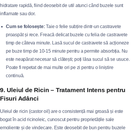
hidratare rapidă, fiind deosebit de util atunci când buzele sunt
inflamate sau dor.
Cum se folosește:
Taie o felie subțire dintr-un castravete
proaspăt și rece. Freacă delicat buzele cu felia de castravete
timp de câteva minute. Lasă sucul de castravete să acționeze
pe buze timp de 10-15 minute pentru a permite absorbția. Nu
este neapărat necesar să clătești; poți lăsa sucul să se usuce.
Poate fi repetat de mai multe ori pe zi pentru o liniștire
continuă.
9. Uleiul de Ricin – Tratament Intens pentru
Fisuri Adânci
Uleiul de ricin (castor oil) are o consistență mai groasă și este
bogat în acid ricinoleic, cunoscut pentru proprietățile sale
emoliente și de vindecare. Este deosebit de bun pentru buzele