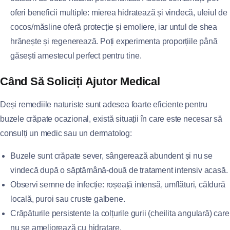
oferi beneficii multiple: mierea hidratează și vindecă, uleiul de
cocos/măsline oferă protecție și emoliere, iar untul de shea
hrănește și regenerează. Poți experimenta proporțiile până
găsești amestecul perfect pentru tine.
Când Să Soliciți Ajutor Medical
Deși remediile naturiste sunt adesea foarte eficiente pentru
buzele crăpate ocazional, există situații în care este necesar să
consulți un medic sau un dermatolog:
Buzele sunt crăpate sever, sângerează abundent și nu se
vindecă după o săptămână-două de tratament intensiv acasă.
Observi semne de infecție: roșeață intensă, umflături, căldură
locală, puroi sau cruste galbene.
Crăpăturile persistente la colțurile gurii (cheilita angulară) care
nu se ameliorează cu hidratare.