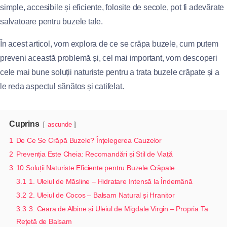
simple, accesibile și eficiente, folosite de secole, pot fi adevărate
salvatoare pentru buzele tale.
În acest articol, vom explora de ce se crăpa buzele, cum putem
preveni această problemă și, cel mai important, vom descoperi
cele mai bune soluții naturiste pentru a trata buzele crăpate și a
le reda aspectul sănătos și catifelat.
Cuprins
ascunde
1
De Ce Se Crăpă Buzele? Înțelegerea Cauzelor
2
Prevenția Este Cheia: Recomandări și Stil de Viață
3
10 Soluții Naturiste Eficiente pentru Buzele Crăpate
3.1
1. Uleiul de Măsline – Hidratare Intensă la Îndemână
3.2
2. Uleiul de Cocos – Balsam Natural și Hranitor
3.3
3. Ceara de Albine și Uleiul de Migdale Virgin – Propria Ta
Rețetă de Balsam