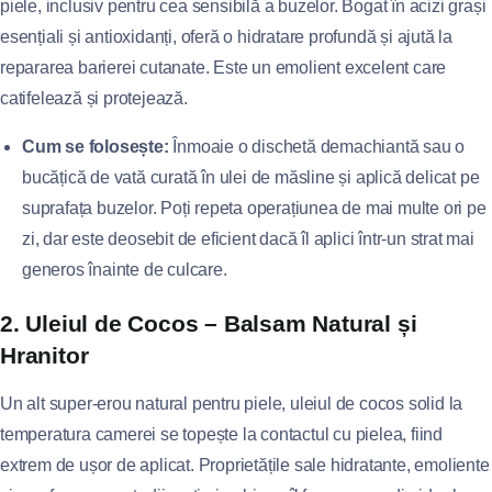
piele, inclusiv pentru cea sensibilă a buzelor. Bogat în acizi grași
esențiali și antioxidanți, oferă o hidratare profundă și ajută la
repararea barierei cutanate. Este un emolient excelent care
catifelează și protejează.
Cum se folosește:
Înmoaie o dischetă demachiantă sau o
bucățică de vată curată în ulei de măsline și aplică delicat pe
suprafața buzelor. Poți repeta operațiunea de mai multe ori pe
zi, dar este deosebit de eficient dacă îl aplici într-un strat mai
generos înainte de culcare.
2. Uleiul de Cocos – Balsam Natural și
Hranitor
Un alt super-erou natural pentru piele, uleiul de cocos solid la
temperatura camerei se topește la contactul cu pielea, fiind
extrem de ușor de aplicat. Proprietățile sale hidratante, emoliente