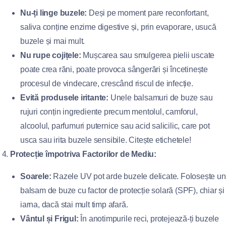
Nu-ți linge buzele:
Deși pe moment pare reconfortant,
saliva conține enzime digestive și, prin evaporare, usucă
buzele și mai mult.
Nu rupe cojițele:
Mușcarea sau smulgerea pielii uscate
poate crea răni, poate provoca sângerări și încetinește
procesul de vindecare, crescând riscul de infecție.
Evită produsele iritante:
Unele balsamuri de buze sau
rujuri conțin ingrediente precum mentolul, camforul,
alcoolul, parfumuri puternice sau acid salicilic, care pot
usca sau irita buzele sensibile. Citește etichetele!
Protecție împotriva Factorilor de Mediu:
Soarele:
Razele UV pot arde buzele delicate. Folosește un
balsam de buze cu factor de protecție solară (SPF), chiar și
iarna, dacă stai mult timp afară.
Vântul și Frigul:
În anotimpurile reci, protejează-ți buzele