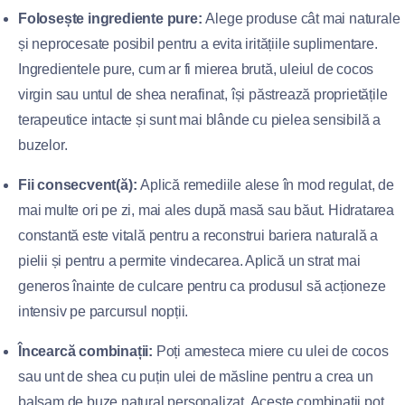
Folosește ingrediente pure:
Alege produse cât mai naturale
și neprocesate posibil pentru a evita iritățiile suplimentare.
Ingredientele pure, cum ar fi mierea brută, uleiul de cocos
virgin sau untul de shea nerafinat, își păstrează proprietățile
terapeutice intacte și sunt mai blânde cu pielea sensibilă a
buzelor.
Fii consecvent(ă):
Aplică remediile alese în mod regulat, de
mai multe ori pe zi, mai ales după masă sau băut. Hidratarea
constantă este vitală pentru a reconstrui bariera naturală a
pielii și pentru a permite vindecarea. Aplică un strat mai
generos înainte de culcare pentru ca produsul să acționeze
intensiv pe parcursul nopții.
Încearcă combinații:
Poți amesteca miere cu ulei de cocos
sau unt de shea cu puțin ulei de măsline pentru a crea un
balsam de buze natural personalizat. Aceste combinații pot