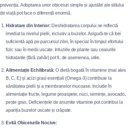
prevenția. Adoptarea unor obiceiuri simple și ajustări ale stilului
de viață pot face o diferență enormă.
Hidratare din Interior:
Deshidratarea corpului se reflectă
imediat la nivelul pielii, inclusiv a buzelor. Asigură-te că bei
suficientă apă pe parcursul zilei, în special în timpul efortului
fizic sau în medii uscate. Infuziile de plante sau ceaiurile
hidratante (fără zahăr) pot fi, de asemenea, utile.
Alimentație Echilibrată:
O dietă bogată în vitamine (mai ales
B, C, E) și acizi grași esențiali (Omega-3) contribuie la
sănătatea pielii și a membranelor mucoase. Include în
alimentație fructe, legume proaspete, nuci, semințe, avocado,
pește gras. Deficiențele de anumite vitamine pot contribui la
apariția buzelor uscate și crăpate.
Evită Obiceiurile Nocive: