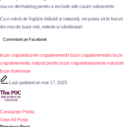
sau un dermatolog pentru a exclude alte cauze subiacente.
Cu o rutină de îngrijire blândă și naturală, vei putea să te bucuri
din nou de buze moi, netede și sănătoase!
Comentarii pe Facebook
buze crapate
buzele crapate
remedii buze crapate
remediu buze
crapate
remediu natural pentru buze crapate
tratamente naturiste
buze dureroase
Last updated on mai 17, 2025
Constantin Preda
View All Posts
Previous Post