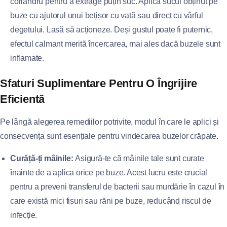
coriandru pentru a extrage puțin suc. Aplică sucul obținut pe
buze cu ajutorul unui bețișor cu vată sau direct cu vârful
degetului. Lasă să acționeze. Deși gustul poate fi puternic,
efectul calmant merită încercarea, mai ales dacă buzele sunt
inflamate.
Sfaturi Suplimentare Pentru O Îngrijire
Eficientă
Pe lângă alegerea remediilor potrivite, modul în care le aplici și
consecvența sunt esențiale pentru vindecarea buzelor crăpate.
Curăță-ți mâinile:
Asigură-te că mâinile tale sunt curate
înainte de a aplica orice pe buze. Acest lucru este crucial
pentru a preveni transferul de bacterii sau murdărie în cazul în
care există mici fisuri sau răni pe buze, reducând riscul de
infecție.