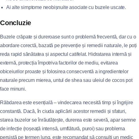
Ai alte simptome neobișnuite asociate cu buzele uscate.
Concluzie
Buzele crăpate și dureroase sunt o problemă frecventă, dar cu o
abordare corectă, bazată pe prevenție și remedii naturale, le poți
reda rapid sănătatea și aspectul catifelat. Hidratarea internă și
externă, protecția împotriva factorilor de mediu, evitarea
obiceiurilor proaste și folosirea consecventă a ingredientelor
naturale precum mierea, untul de shea sau uleiul de cocos pot
face minuni.
Răbdarea este esențială – vindecarea necesită timp și îngrijire
constantă. Dacă, în ciuda aplicării acestor remedii și sfaturi,
starea buzelor se înrăutățește, durerea este severă, apar semne
de infecție (roșeață intensă, umflătură, puroi) sau problema
persistă pe termen lung, este recomandat să consulți un medic