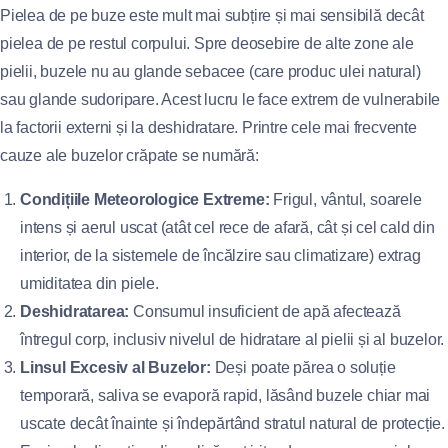
Pielea de pe buze este mult mai subțire și mai sensibilă decât
pielea de pe restul corpului. Spre deosebire de alte zone ale
pielii, buzele nu au glande sebacee (care produc ulei natural)
sau glande sudoripare. Acest lucru le face extrem de vulnerabile
la factorii externi și la deshidratare. Printre cele mai frecvente
cauze ale buzelor crăpate se numără:
Condițiile Meteorologice Extreme:
Frigul, vântul, soarele
intens și aerul uscat (atât cel rece de afară, cât și cel cald din
interior, de la sistemele de încălzire sau climatizare) extrag
umiditatea din piele.
Deshidratarea:
Consumul insuficient de apă afectează
întregul corp, inclusiv nivelul de hidratare al pielii și al buzelor.
Linsul Excesiv al Buzelor:
Deși poate părea o soluție
temporară, saliva se evaporă rapid, lăsând buzele chiar mai
uscate decât înainte și îndepărtând stratul natural de protecție.