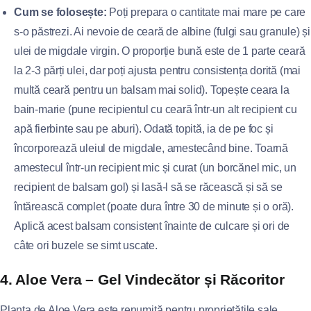
Cum se folosește:
Poți prepara o cantitate mai mare pe care
s-o păstrezi. Ai nevoie de ceară de albine (fulgi sau granule) și
ulei de migdale virgin. O proporție bună este de 1 parte ceară
la 2-3 părți ulei, dar poți ajusta pentru consistența dorită (mai
multă ceară pentru un balsam mai solid). Topește ceara la
bain-marie (pune recipientul cu ceară într-un alt recipient cu
apă fierbinte sau pe aburi). Odată topită, ia de pe foc și
încorporează uleiul de migdale, amestecând bine. Toarnă
amestecul într-un recipient mic și curat (un borcănel mic, un
recipient de balsam gol) și lasă-l să se răcească și să se
întărească complet (poate dura între 30 de minute și o oră).
Aplică acest balsam consistent înainte de culcare și ori de
câte ori buzele se simt uscate.
4. Aloe Vera – Gel Vindecător și Răcoritor
Planta de Aloe Vera este renumită pentru proprietățile sale