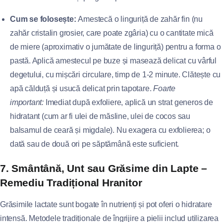
Cum se folosește:
Amestecă o linguriță de zahăr fin (nu
zahăr cristalin grosier, care poate zgâria) cu o cantitate mică
de miere (aproximativ o jumătate de linguriță) pentru a forma o
pastă. Aplică amestecul pe buze și masează delicat cu vârful
degetului, cu mișcări circulare, timp de 1-2 minute. Clătește cu
apă călduță și usucă delicat prin tapotare.
Foarte
important:
Imediat după exfoliere, aplică un strat generos de
hidratant (cum ar fi ulei de măsline, ulei de cocos sau
balsamul de ceară și migdale). Nu exagera cu exfolierea; o
dată sau de două ori pe săptămână este suficient.
7. Smântână, Unt sau Grăsime din Lapte –
Remediu Tradițional Hranitor
Grăsimile lactate sunt bogate în nutrienți și pot oferi o hidratare
intensă. Metodele tradiționale de îngrijire a pielii includ utilizarea