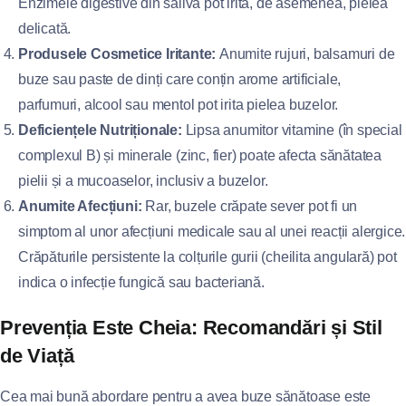
Enzimele digestive din salivă pot irita, de asemenea, pielea
delicată.
Produsele Cosmetice Iritante:
Anumite rujuri, balsamuri de
buze sau paste de dinți care conțin arome artificiale,
parfumuri, alcool sau mentol pot irita pielea buzelor.
Deficiențele Nutriționale:
Lipsa anumitor vitamine (în special
complexul B) și minerale (zinc, fier) poate afecta sănătatea
pielii și a mucoaselor, inclusiv a buzelor.
Anumite Afecțiuni:
Rar, buzele crăpate sever pot fi un
simptom al unor afecțiuni medicale sau al unei reacții alergice.
Crăpăturile persistente la colțurile gurii (cheilita angulară) pot
indica o infecție fungică sau bacteriană.
Prevenția Este Cheia: Recomandări și Stil
de Viață
Cea mai bună abordare pentru a avea buze sănătoase este