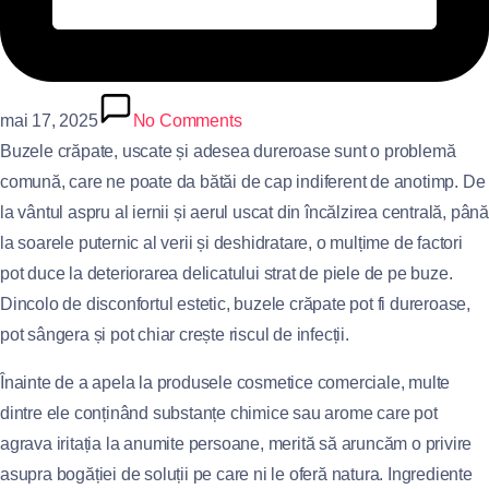
mai 17, 2025
No Comments
Buzele crăpate, uscate și adesea dureroase sunt o problemă
comună, care ne poate da bătăi de cap indiferent de anotimp. De
la vântul aspru al iernii și aerul uscat din încălzirea centrală, până
la soarele puternic al verii și deshidratare, o mulțime de factori
pot duce la deteriorarea delicatului strat de piele de pe buze.
Dincolo de disconfortul estetic, buzele crăpate pot fi dureroase,
pot sângera și pot chiar crește riscul de infecții.
Înainte de a apela la produsele cosmetice comerciale, multe
dintre ele conținând substanțe chimice sau arome care pot
agrava iritația la anumite persoane, merită să aruncăm o privire
asupra bogăției de soluții pe care ni le oferă natura. Ingrediente