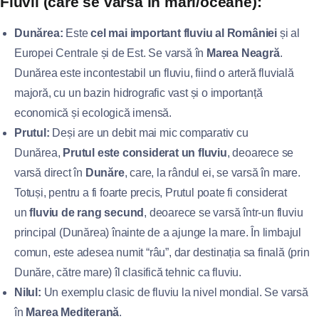
Fluvii (care se varsă în mări/oceane):
Dunărea:
Este
cel mai important fluviu al României
și al
Europei Centrale și de Est. Se varsă în
Marea Neagră
.
Dunărea este incontestabil un fluviu, fiind o arteră fluvială
majoră, cu un bazin hidrografic vast și o importanță
economică și ecologică imensă.
Prutul:
Deși are un debit mai mic comparativ cu
Dunărea,
Prutul este considerat un fluviu
, deoarece se
varsă direct în
Dunăre
, care, la rândul ei, se varsă în mare.
Totuși, pentru a fi foarte precis, Prutul poate fi considerat
un
fluviu de rang secund
, deoarece se varsă într-un fluviu
principal (Dunărea) înainte de a ajunge la mare. În limbajul
comun, este adesea numit “râu”, dar destinația sa finală (prin
Dunăre, către mare) îl clasifică tehnic ca fluviu.
Nilul:
Un exemplu clasic de fluviu la nivel mondial. Se varsă
în
Marea Mediterană
.