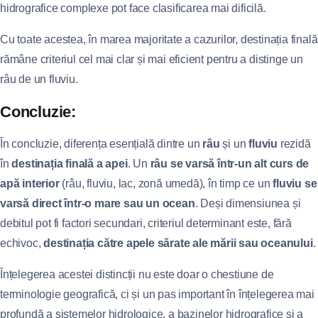
hidrografice complexe pot face clasificarea mai dificilă.
Cu toate acestea, în marea majoritate a cazurilor, destinația finală
rămâne criteriul cel mai clar și mai eficient pentru a distinge un
râu de un fluviu.
Concluzie:
În concluzie, diferența esențială dintre un
râu
și un
fluviu
rezidă
în
destinația finală a apei
. Un
râu se varsă într-un alt curs de
apă interior
(râu, fluviu, lac, zonă umedă), în timp ce un
fluviu se
varsă direct într-o mare sau un ocean
. Deși dimensiunea și
debitul pot fi factori secundari, criteriul determinant este, fără
echivoc,
destinația către apele sărate ale mării sau oceanului
.
Înțelegerea acestei distincții nu este doar o chestiune de
terminologie geografică, ci și un pas important în înțelegerea mai
profundă a sistemelor hidrologice, a bazinelor hidrografice și a