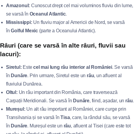
Amazonul:
Cunoscut drept cel mai voluminos fluviu din lume,
se varsă în
Oceanul Atlantic
.
Mississippi:
Un fluviu major al Americii de Nord, se varsă
în
Golful Mexic
(parte a Oceanului Atlantic).
Râuri (care se varsă în alte râuri, fluvii sau
lacuri):
Siretul:
Este
cel mai lung râu interior al României
. Se varsă
în
Dunăre
. Prin urmare, Siretul este un
râu
, un afluent al
fluviului Dunărea.
Oltul:
Un râu important din România, care traversează
Carpații Meridionali. Se varsă în
Dunăre
, fiind, așadar, un
râu
.
Mureșul:
Un alt râu important al României, care curge prin
Transilvania și se varsă în
Tisa
, care, la rândul său, se varsă
în
Dunăre
. Mureșul este un
râu
, afluent al Tisei (care este tot