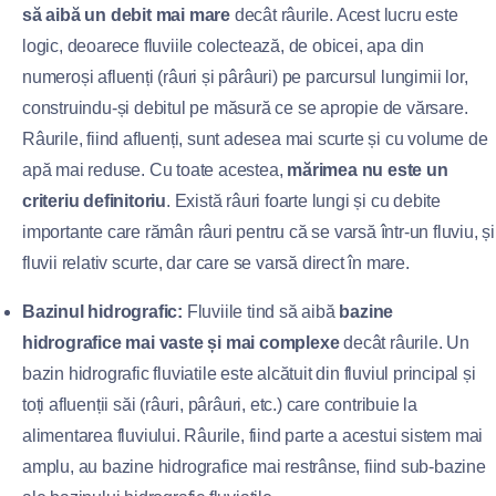
să aibă un debit mai mare
decât râurile. Acest lucru este
logic, deoarece fluviile colectează, de obicei, apa din
numeroși afluenți (râuri și pârâuri) pe parcursul lungimii lor,
construindu-și debitul pe măsură ce se apropie de vărsare.
Râurile, fiind afluenți, sunt adesea mai scurte și cu volume de
apă mai reduse. Cu toate acestea,
mărimea nu este un
criteriu definitoriu
. Există râuri foarte lungi și cu debite
importante care rămân râuri pentru că se varsă într-un fluviu, și
fluvii relativ scurte, dar care se varsă direct în mare.
Bazinul hidrografic:
Fluviile tind să aibă
bazine
hidrografice mai vaste și mai complexe
decât râurile. Un
bazin hidrografic fluviatile este alcătuit din fluviul principal și
toți afluenții săi (râuri, pârâuri, etc.) care contribuie la
alimentarea fluviului. Râurile, fiind parte a acestui sistem mai
amplu, au bazine hidrografice mai restrânse, fiind sub-bazine