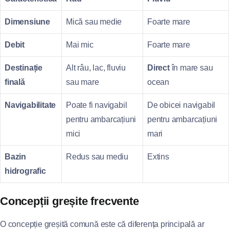
Dimensiune
Mică sau medie
Foarte mare
Debit
Mai mic
Foarte mare
Destinație
Alt râu, lac, fluviu
Direct
în mare sau
finală
sau mare
ocean
Navigabilitate
Poate fi navigabil
De obicei navigabil
pentru ambarcațiuni
pentru ambarcațiuni
mici
mari
Bazin
Redus sau mediu
Extins
hidrografic
Concepții greșite frecvente
O concepție greșită comună este că diferența principală ar