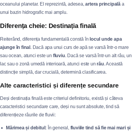
oceanului planetar. El reprezintă, adesea,
artera principală
a
unui bazin hidrografic mai amplu.
Diferența cheie: Destinația finală
Reiterând, diferența fundamentală constă în
locul unde apa
ajunge în final
. Dacă apa unui curs de apă se varsă într-o mare
sau ocean, atunci este un
fluviu
. Dacă se varsă într-un alt râu, un
lac sau o zonă umedă interioară, atunci este un
râu
. Această
distincție simplă, dar crucială, determină clasificarea.
Alte caracteristici și diferențe secundare
Deși destinația finală este criteriul definitoriu, există și câteva
caracteristici secundare care, deși nu sunt absolute, tind să
diferențieze râurile de fluvii:
Mărimea și debitul:
În general,
fluviile tind să fie mai mari și