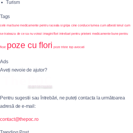
Turism
Tags
cele mai bune medicamente pentru raceala si gripa
cine conduce lumea
cum albesti tenul
cum
se trateaza
de ce sa nu votezi
imagini flori
intrebari pentru prieteni
medicamente bune pentru
poze cu flori
ficat
poze triste
top avocati
Ads
Aveți nevoie de ajutor?
Pentru sugestii sau întrebări, ne puteți contacta la următoarea
adresă de e-mail:
contact@thepoc.ro
Trending Post