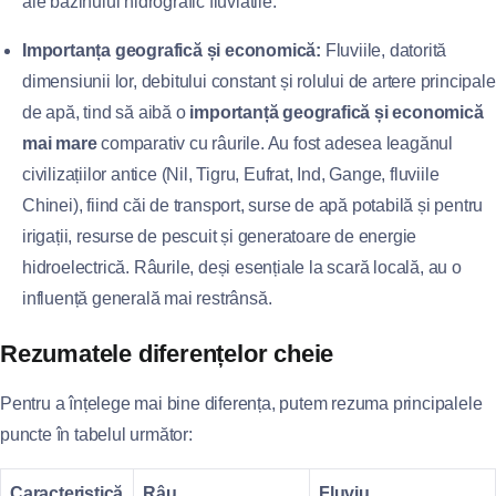
ale bazinului hidrografic fluviatile.
Importanța geografică și economică:
Fluviile, datorită
dimensiunii lor, debitului constant și rolului de artere principale
de apă, tind să aibă o
importanță geografică și economică
mai mare
comparativ cu râurile. Au fost adesea leagănul
civilizațiilor antice (Nil, Tigru, Eufrat, Ind, Gange, fluviile
Chinei), fiind căi de transport, surse de apă potabilă și pentru
irigații, resurse de pescuit și generatoare de energie
hidroelectrică. Râurile, deși esențiale la scară locală, au o
influență generală mai restrânsă.
Rezumatele diferențelor cheie
Pentru a înțelege mai bine diferența, putem rezuma principalele
puncte în tabelul următor:
Caracteristică
Râu
Fluviu