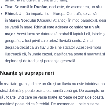
un râu, la rândul ei, afluent al Dunării).
Tisa:
Se varsă în
Dunăre
, deci este, de asemenea, un
râu
.
Rhinul:
Un râu important din Europa Centrală, se varsă
în
Marea Nordului
(Oceanul Atlantic). În mod paradoxal, deși
se varsă în mare,
Rhinul este adesea considerat un râu
major
. Acest lucru se datorează probabil faptului că, istoric și
geografic, a fost privit ca o arteră fluvială centrală, mai
degrabă decât ca un fluviu de sine stătător. Acest exemplu
ilustrează că, în unele cazuri, clasificarea poate fi nuanțată și
depinde și de tradiție și percepție generală.
Nuanțe și suprapuneri
În realitate, granița dintre un râu și un fluviu nu este întotdeauna
strict definită și poate exista o anumită zonă gri. De exemplu, un
râu foarte lung care se varsă foarte aproape de zona de coastă
maritimă poate ridica întrebări. De asemenea, unele sisteme