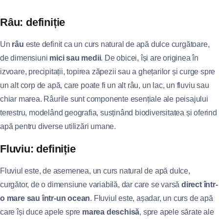
Râu: definiție
Un
râu
este definit ca un curs natural de apă dulce curgătoare,
de dimensiuni
mici sau medii
. De obicei, își are originea în
izvoare, precipitații, topirea zăpezii sau a ghețarilor și curge spre
un alt corp de apă, care poate fi un alt râu, un lac, un fluviu sau
chiar marea. Râurile sunt componente esențiale ale peisajului
terestru, modelând geografia, susținând biodiversitatea și oferind
apă pentru diverse utilizări umane.
Fluviu: definiție
Fluviul este, de asemenea, un curs natural de apă dulce,
curgător, de o dimensiune variabilă, dar care se varsă
direct într-
o mare sau într-un ocean
. Fluviul este, așadar, un curs de apă
care își duce apele spre
marea deschisă
, spre apele sărate ale