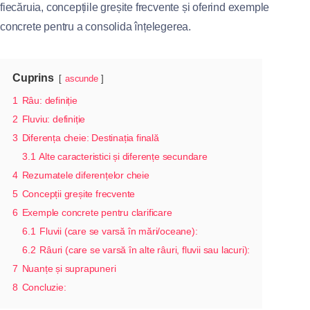
fiecăruia, concepțiile greșite frecvente și oferind exemple
concrete pentru a consolida înțelegerea.
Cuprins
ascunde
1
Râu: definiție
2
Fluviu: definiție
3
Diferența cheie: Destinația finală
3.1
Alte caracteristici și diferențe secundare
4
Rezumatele diferențelor cheie
5
Concepții greșite frecvente
6
Exemple concrete pentru clarificare
6.1
Fluvii (care se varsă în mări/oceane):
6.2
Râuri (care se varsă în alte râuri, fluvii sau lacuri):
7
Nuanțe și suprapuneri
8
Concluzie: