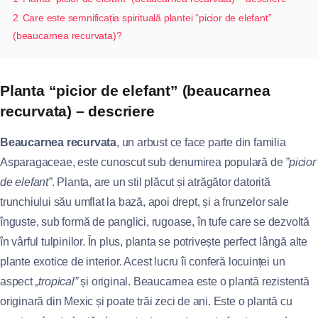
2
Care este semnificația spirituală plantei “picior de elefant”
(beaucarnea recurvata)?
Planta “picior de elefant” (beaucarnea
recurvata) – descriere
Beaucarnea recurvata
, un arbust ce face parte din familia
Asparagaceae, este cunoscut sub denumirea populară de
”picior
de elefant”
. Planta, are un stil plăcut și atrăgător datorită
trunchiului său umflat la bază, apoi drept, și a frunzelor sale
înguste, sub formă de panglici, rugoase, în tufe care se dezvoltă
în vârful tulpinilor. În plus, planta se potrivește perfect lângă alte
plante exotice de interior. Acest lucru îi conferă locuinței un
aspect
„tropical”
și original. Beaucarnea este o plantă rezistentă
originară din Mexic și poate trăi zeci de ani. Este o plantă cu