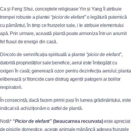
Ca și Feng Shui, conceptele religioase Yin și Yang îi atribuie
trompei robuste a plantei
“picior de elefant”
o legătură puternică
cu pământul, în timp ce frunzelor sale, i le atribuie elementului
apă. Prin urmare, această plantă poate armoniza într-un anumit
fel fluxul de energii din casă.
Dincolo de semnificația spirituală a plantei
“picior de elefant”
,
datorită proprietăților sale benefice, aerul este îmbogățit cu
oxigen în casă; generează ozon pentru dezinfecția aerului; planta
eliberează și fitoncide care distrug agenții patogeni ai bolilor
respiratorii.
În consecință, dacă facem primii pași în lumea grădinăritului, este
indicat să achiziționăm o astfel de plantă.
Notă*
“Picior de elefant”
(beaucarnea recurvata)
este apreciat
de pisicile domestice, aceste animale mănâncă adesea frunzele