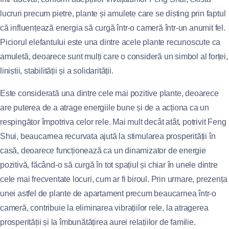
lucruri precum pietre, plante și amulete care se disting prin faptul
că influențează energia să curgă într-o cameră într-un anumit fel.
Piciorul elefantului este una dintre acele plante recunoscute ca
amuletă, deoarece sunt mulți care o consideră un simbol al forței,
liniștii, stabilității și a solidarității.
Este considerată una dintre cele mai pozitive plante, deoarece
are puterea de a atrage energiile bune și de a acționa ca un
respingător împotriva celor rele. Mai mult decât atât, potrivit Feng
Shui, beaucarnea recurvata ajută la stimularea prosperității în
casă, deoarece funcționează ca un dinamizator de energie
pozitivă, făcând-o să curgă în tot spațiul și chiar în unele dintre
cele mai frecventate locuri, cum ar fi biroul. Prin urmare, prezența
unei astfel de plante de apartament precum beaucarnea într-o
cameră, contribuie la eliminarea vibrațiilor rele, la atragerea
prosperității și la îmbunătățirea aurei relațiilor de familie.