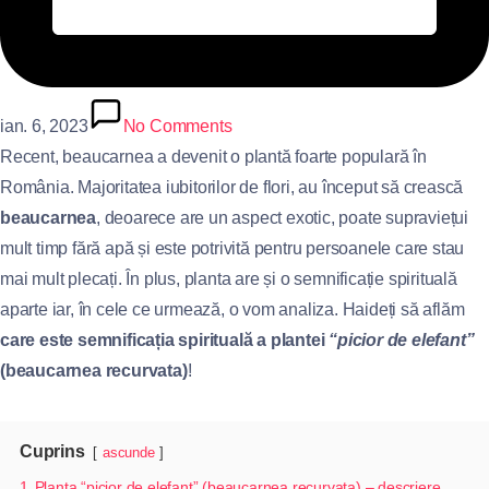
ian. 6, 2023
No Comments
Recent, beaucarnea a devenit o plantă foarte populară în
România. Majoritatea iubitorilor de flori, au început să crească
beaucarnea
, deoarece are un aspect exotic, poate supraviețui
mult timp fără apă și este potrivită pentru persoanele care stau
mai mult plecați. În plus, planta are și o semnificație spirituală
aparte iar, în cele ce urmează, o vom analiza. Haideți să aflăm
care este semnificația spirituală a plantei
“picior de elefant”
(beaucarnea recurvata)
!
Cuprins
ascunde
1
Planta “picior de elefant” (beaucarnea recurvata) – descriere