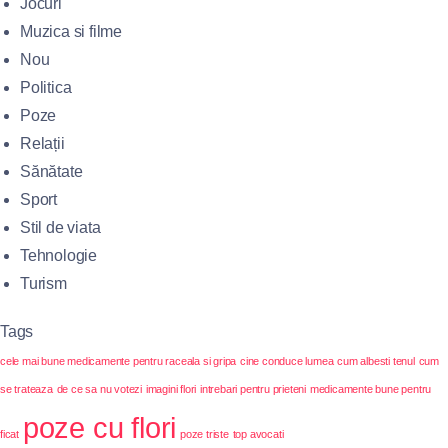
Jocuri
Muzica si filme
Nou
Politica
Poze
Relații
Sănătate
Sport
Stil de viata
Tehnologie
Turism
Tags
cele mai bune medicamente pentru raceala si gripa
cine conduce lumea
cum albesti tenul
cum
se trateaza
de ce sa nu votezi
imagini flori
intrebari pentru prieteni
medicamente bune pentru
poze cu flori
ficat
poze triste
top avocati