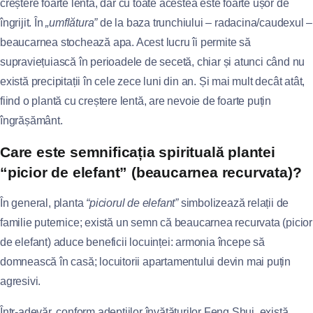
creștere foarte lentă, dar cu toate acestea este foarte ușor de
îngrijit. În
„umflătura”
de la baza trunchiului – radacina/caudexul –
beaucarnea stochează apa. Acest lucru îi permite să
supraviețuiască în perioadele de secetă, chiar și atunci când nu
există precipitații în cele zece luni din an. Și mai mult decât atât,
fiind o plantă cu creștere lentă, are nevoie de foarte puțin
îngrășământ.
Care este semnificația spirituală plantei
“picior de elefant” (beaucarnea recurvata)?
În general, planta
“piciorul de elefant”
simbolizează relații de
familie puternice; există un semn că beaucarnea recurvata (picior
de elefant) aduce beneficii locuinței: armonia începe să
domnească în casă; locuitorii apartamentului devin mai puțin
agresivi.
Într-adevăr, conform adepțiilor învățăturilor Feng Shui, există