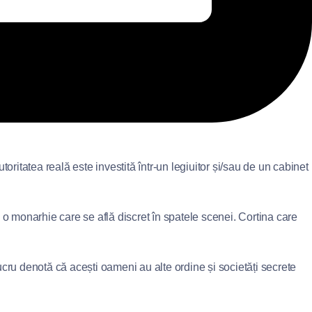
toritatea reală este investită într-un legiuitor și/sau de un cabinet
o monarhie care se află discret în spatele scenei. Cortina care
lucru denotă că acești oameni au alte ordine și societăți secrete