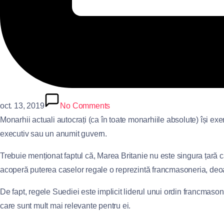
oct. 13, 2019
No Comments
Monarhii actuali autocrați (ca în toate monarhiile absolute) își exe
executiv sau un anumit guvern.
Trebuie menționat faptul că, Marea Britanie nu este singura țară c
acoperă puterea caselor regale o reprezintă francmasoneria, deoar
De fapt, regele Suediei este implicit liderul unui ordin francmaso
care sunt mult mai relevante pentru ei.