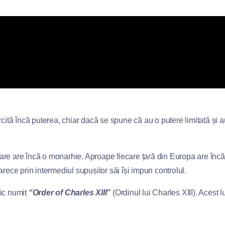
rcită încă puterea, chiar dacă se spune că au o putere limitată și au
are are încă o monarhie. Aproape fiecare țară din Europa are încă 
ece prin intermediul supușilor săi își impun controlul.
nic numit
“Order of Charles XIII”
(Ordinul lui Charles XIII). Acest 