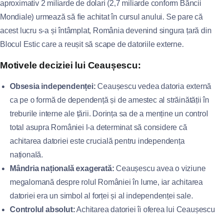
aproximativ 2 miliarde de dolari (2,7 miliarde conform Băncii
Mondiale) urmează să fie achitat în cursul anului. Se pare că
acest lucru s-a și întâmplat, România devenind singura țară din
Blocul Estic care a reușit să scape de datoriile externe.
Motivele deciziei lui Ceaușescu:
Obsesia independenței:
Ceaușescu vedea datoria externă
ca pe o formă de dependență și de amestec al străinătății în
treburile interne ale țării. Dorința sa de a menține un control
total asupra României l-a determinat să considere că
achitarea datoriei este crucială pentru independența
națională.
Mândria națională exagerată:
Ceaușescu avea o viziune
megalomană despre rolul României în lume, iar achitarea
datoriei era un simbol al forței și al independenței sale.
Controlul absolut:
Achitarea datoriei îi oferea lui Ceaușescu