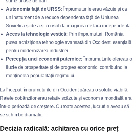
sume uriașe de bani.
Autonomia față de URSS:
Împrumuturile erau văzute și ca
un instrument de a reduce dependența față de Uniunea
Sovietică și de a-și consolida imaginea de țară independentă.
Acces la tehnologie vestică:
Prin împrumuturi, România
putea achiziționa tehnologie avansată din Occident, esențială
pentru modernizarea industriei.
Percepția unei economii puternice:
Împrumuturile ofereau o
iluzie de prosperitate și de progres economic, contribuind la
menținerea popularității regimului.
La început, împrumuturile din Occident păreau o soluție viabilă.
Ratele dobânzilor erau relativ scăzute și economia mondială era
într-o perioadă de creștere. Cu toate acestea, lucrurile aveau să
se schimbe dramatic.
Decizia radicală: achitarea cu orice preț