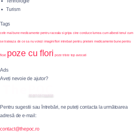
Tehnologie
Turism
Tags
cele mai bune medicamente pentru raceala si gripa
cine conduce lumea
cum albesti tenul
cum
se trateaza
de ce sa nu votezi
imagini flori
intrebari pentru prieteni
medicamente bune pentru
poze cu flori
ficat
poze triste
top avocati
Ads
Aveți nevoie de ajutor?
Pentru sugestii sau întrebări, ne puteți contacta la următoarea
adresă de e-mail:
contact@thepoc.ro