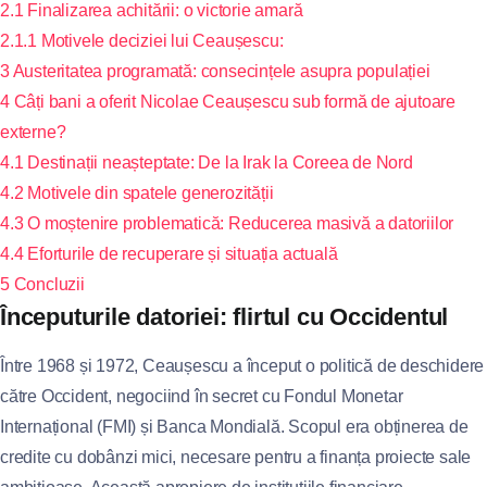
2.1
Finalizarea achitării: o victorie amară
2.1.1
Motivele deciziei lui Ceaușescu:
3
Austeritatea programată: consecințele asupra populației
4
Câți bani a oferit Nicolae Ceaușescu sub formă de ajutoare
externe?
4.1
Destinații neașteptate: De la Irak la Coreea de Nord
4.2
Motivele din spatele generozității
4.3
O moștenire problematică: Reducerea masivă a datoriilor
4.4
Eforturile de recuperare și situația actuală
5
Concluzii
Începuturile datoriei: flirtul cu Occidentul
Între 1968 și 1972, Ceaușescu a început o politică de deschidere
către Occident, negociind în secret cu Fondul Monetar
Internațional (FMI) și Banca Mondială. Scopul era obținerea de
credite cu dobânzi mici, necesare pentru a finanța proiecte sale