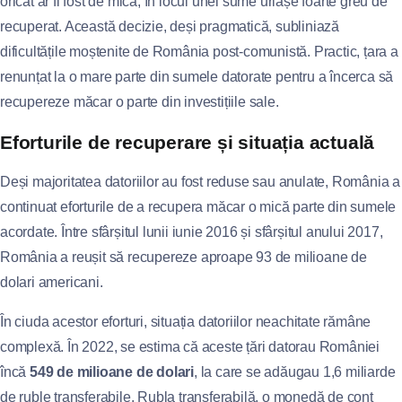
oricât ar fi fost de mică, în locul unei sume uriașe foarte greu de
recuperat. Această decizie, deși pragmatică, subliniază
dificultățile moștenite de România post-comunistă. Practic, țara a
renunțat la o mare parte din sumele datorate pentru a încerca să
recupereze măcar o parte din investițiile sale.
Eforturile de recuperare și situația actuală
Deși majoritatea datoriilor au fost reduse sau anulate, România a
continuat eforturile de a recupera măcar o mică parte din sumele
acordate. Între sfârșitul lunii iunie 2016 și sfârșitul anului 2017,
România a reușit să recupereze aproape 93 de milioane de
dolari americani.
În ciuda acestor eforturi, situația datoriilor neachitate rămâne
complexă. În 2022, se estima că aceste țări datorau României
încă
549 de milioane de dolari
, la care se adăugau 1,6 miliarde
de ruble transferabile. Rubla transferabilă, o monedă de cont