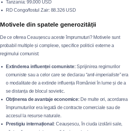
Tanzania: 99.000 USD
RD Congo/fostul Zair: 88.326 USD
Motivele din spatele generozității
De ce oferea Ceaușescu aceste împrumuturi? Motivele sunt
probabil multiple și complexe, specifice politicii externe a
regimului comunist:
Extinderea influenței comuniste:
Sprijinirea regimurilor
comuniste sau a celor care se declarau
“anti-imperialiste”
era
o modalitate de a extinde influența României în lume și de a
se distanța de blocul sovietic.
Obținerea de avantaje economice:
De multe ori, acordarea
împrumuturilor era legată de contracte comerciale sau de
accesul la resurse naturale.
Prestigiu internațional:
Ceaușescu, în ciuda izolării sale,