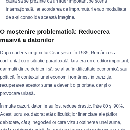
căuta să se prezinte ca un lider important pe scena
internațională, iar acordarea de împrumuturi era o modalitate
de a-și consolida această imagine.
O moștenire problematică: Reducerea
masivă a datoriilor
După căderea regimului Ceaușescu în 1989, România s-a
confruntat cu o situație paradoxală: țara era un creditor important,
dar mulți dintre debitorii săi se aflau în dificultate economică sau
politică. În contextul unei economii românești în tranziție,
recuperarea acestor sume a devenit o prioritate, dar și o
provocare uriașă.
În multe cazuri, datoriile au fost reduse drastic, între 80 și 90%.
Acest lucru s-a datorat atât dificultăților financiare ale țărilor
debitoare, cât și negocierilor care vizau obținerea unei sume,