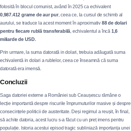
folosită în blocul comunist, având în 2025 ca echivalent
0,987.412 grame de aur pur
, ceea ce, la cursul de schimb al
aurului, se traduce la acest moment în aproximativ
88 de dolari
pentru fiecare rublă transferabilă
, echivalentul a încă
1,6
miliarde de USD.
Prin urmare, la suma datorată in dolari, trebuia adăugată suma
echivalentă in dolari a rublelor, ceea ce înseamnă că suma
datorată era imensă.
Concluzii
Saga datoriei externe a României sub Ceaușescu rămâne o
lecție importantă despre riscurile împrumuturilor masive și despre
consecințele politicii de austeritate. Deși regimul a reușit, în final,
să achite datoria, acest lucru s-a făcut cu un preț imens pentru
populație. Istoria acestui episod tragic subliniază importanța unei