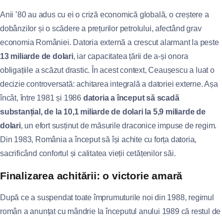
Anii ’80 au adus cu ei o criză economică globală, o creștere a
dobânzilor și o scădere a prețurilor petrolului, afectând grav
economia României. Datoria externă a crescut alarmant la peste
13 miliarde de dolari
, iar capacitatea țării de a-și onora
obligațiile a scăzut drastic. În acest context, Ceaușescu a luat o
decizie controversată: achitarea integrală a datoriei externe. Așa
încât, între 1981 și 1986
datoria a început să scadă
substanțial, de la 10,1 miliarde de dolari la 5,9 miliarde de
dolari
, un efort susținut de măsurile draconice impuse de regim.
Din 1983, România a început să își achite cu forța datoria,
sacrificând confortul și calitatea vieții cetățenilor săi.
Finalizarea achitării: o victorie amară
După ce a suspendat toate împrumuturile noi din 1988, regimul
român a anunțat cu mândrie la începutul anului 1989 că restul de