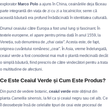
explorator
Marco Polo
a ajuns în China, ceainăriile deja făceau
parte integrantă din viața de zi cu zi a localnicilor, semn că
această băutură era profund înrădăcinată în identitatea culturală.
Drumul ceaiului către Europa a fost unul lung și fascinant. În
textele europene, el apare pentru prima dată în anul 1559, la
Veneția, sub denumirea de
„chai catai”
. Acesta este, de fapt,
originea cuvântului românesc
„ceai”
. În Asia, vreme îndelungată,
ceaiul verde a fost considerat mai mult o plantă medicinală decât
o simplă băutură, fiind prescris de către vindecători pentru a trata
o multitudine de afecțiuni.
Ce Este Ceaiul Verde și Cum Este Produs?
Din punct de vedere botanic,
ceaiul verde
este obținut din
planta
Camellia sinensis
, la fel ca și ceaiul negru sau cel alb. Ce
îl deosebește însă de celelalte tipuri de ceai este procesul de