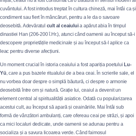
Inițial, ceaiul nu a fost consumat ca o băutură în sensul modern al
cuvântului. A fost introdus treptat în cultura chineză, mai întâi ca și
condiment sau fiert în mâncăruri, pentru a le da o savoare
deosebită. Adevăratul
cult al ceaiului
a apărut abia în timpul
dinastiei Han (206-200 î.Hr.), atunci când oamenii au început să-i
descopere proprietățile medicinale și au început să-l aplice ca
leac pentru diverse afecțiuni.
Un moment crucial în istoria ceaiului a fost apariția poetului
Lu-
Yü
, care a pus bazele ritualului de a bea ceai. În scrierile sale, el
nu vorbea doar despre o simplă băutură, ci despre o armonie
deosebită între om și natură. Grație lui, ceaiul a devenit un
element central al spiritualității asiatice. Odată cu popularizarea
acestui cult, au început să apară și ceainăriile. Mai întâi sub
formă de vânzători ambulanți, care ofereau ceai pe străzi, și apoi
ca mici localuri dedicate, unde oamenii se adunau pentru a
socializa și a savura licoarea verde. Când faimosul