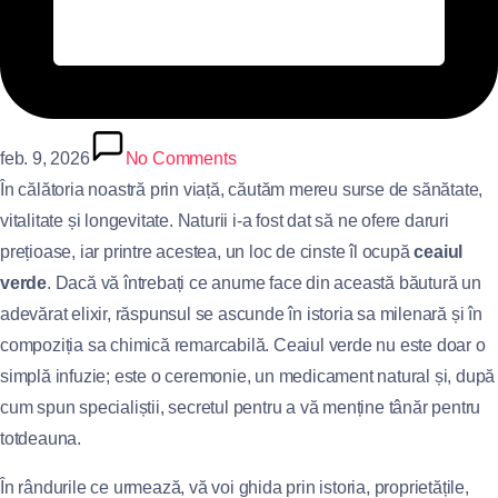
feb. 9, 2026
No Comments
În călătoria noastră prin viață, căutăm mereu surse de sănătate,
vitalitate și longevitate. Naturii i-a fost dat să ne ofere daruri
prețioase, iar printre acestea, un loc de cinste îl ocupă
ceaiul
verde
. Dacă vă întrebați ce anume face din această băutură un
adevărat elixir, răspunsul se ascunde în istoria sa milenară și în
compoziția sa chimică remarcabilă. Ceaiul verde nu este doar o
simplă infuzie; este o ceremonie, un medicament natural și, după
cum spun specialiștii, secretul pentru a vă menține tânăr pentru
totdeauna.
În rândurile ce urmează, vă voi ghida prin istoria, proprietățile,