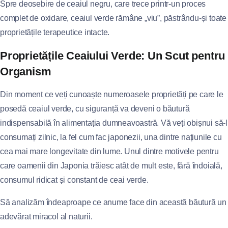
Spre deosebire de ceaiul negru, care trece printr-un proces
complet de oxidare, ceaiul verde rămâne „viu”, păstrându-și toate
proprietățile terapeutice intacte.
Proprietățile Ceaiului Verde: Un Scut pentru
Organism
Din moment ce veți cunoaște numeroasele proprietăți pe care le
posedă ceaiul verde, cu siguranță va deveni o băutură
indispensabilă în alimentația dumneavoastră. Vă veți obișnui să-l
consumați zilnic, la fel cum fac japonezii, una dintre națiunile cu
cea mai mare longevitate din lume. Unul dintre motivele pentru
care oamenii din Japonia trăiesc atât de mult este, fără îndoială,
consumul ridicat și constant de ceai verde.
Să analizăm îndeaproape ce anume face din această băutură un
adevărat miracol al naturii.