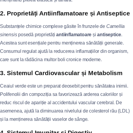
2. Proprietăți Antiinflamatoare și Antiseptice
Substanțele chimice complexe găsite în frunzele de
Camellia
sinensis
posedă proprietăți
antiinflamatoare
și
antiseptice
.
Acestea sunt esențiale pentru menținerea sănătății generale.
Consumul regulat ajută la reducerea inflamațiilor din organism,
care sunt la rădăcina multor boli cronice moderne.
3. Sistemul Cardiovascular și Metabolism
Ceaiul verde este un preparat deosebit pentru sănătatea inimii.
Polifenolii din compoziția sa favorizează arderea caloriilor și
reduc riscul de apariție al accidentului vascular cerebral. De
asemenea, ajută la diminuarea nivelului de colesterol rău (LDL)
și la menținerea sănătății vaselor de sânge.
4. Sistemul Imunitar și Digestiv