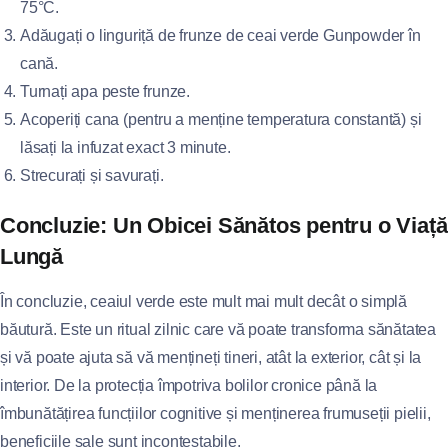
75°C.
Adăugați o linguriță de frunze de ceai verde Gunpowder în
cană.
Turnați apa peste frunze.
Acoperiți cana (pentru a menține temperatura constantă) și
lăsați la infuzat exact 3 minute.
Strecurați și savurați.
Concluzie: Un Obicei Sănătos pentru o Viață
Lungă
În concluzie, ceaiul verde este mult mai mult decât o simplă
băutură. Este un ritual zilnic care vă poate transforma sănătatea
și vă poate ajuta să vă mențineți tineri, atât la exterior, cât și la
interior. De la protecția împotriva bolilor cronice până la
îmbunătățirea funcțiilor cognitive și menținerea frumuseții pielii,
beneficiile sale sunt incontestabile.