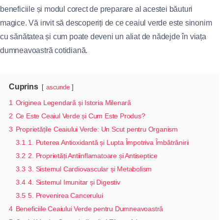
beneficiile și modul corect de preparare al acestei băuturi
magice. Vă invit să descoperiți de ce ceaiul verde este sinonim
cu sănătatea și cum poate deveni un aliat de nădejde în viața
dumneavoastră cotidiană.
Cuprins
ascunde
1
Originea Legendară și Istoria Milenară
2
Ce Este Ceaiul Verde și Cum Este Produs?
3
Proprietățile Ceaiului Verde: Un Scut pentru Organism
3.1
1. Puterea Antioxidantă și Lupta Împotriva Îmbătrânirii
3.2
2. Proprietăți Antiinflamatoare și Antiseptice
3.3
3. Sistemul Cardiovascular și Metabolism
3.4
4. Sistemul Imunitar și Digestiv
3.5
5. Prevenirea Cancerului
4
Beneficiile Ceaiului Verde pentru Dumneavoastră