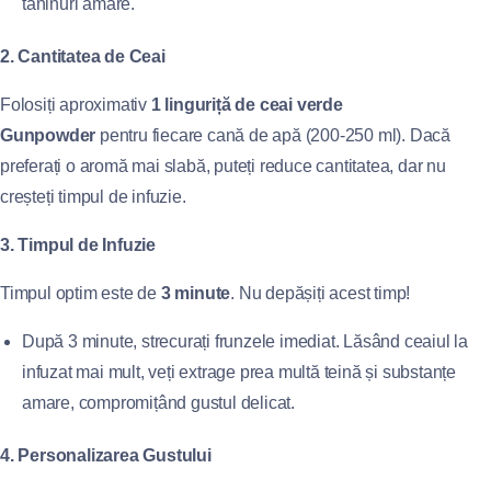
taninuri amare.
2. Cantitatea de Ceai
Folosiți aproximativ
1 linguriță de ceai verde
Gunpowder
pentru fiecare cană de apă (200-250 ml). Dacă
preferați o aromă mai slabă, puteți reduce cantitatea, dar nu
creșteți timpul de infuzie.
3. Timpul de Infuzie
Timpul optim este de
3 minute
. Nu depășiți acest timp!
După 3 minute, strecurați frunzele imediat. Lăsând ceaiul la
infuzat mai mult, veți extrage prea multă teină și substanțe
amare, compromițând gustul delicat.
4. Personalizarea Gustului