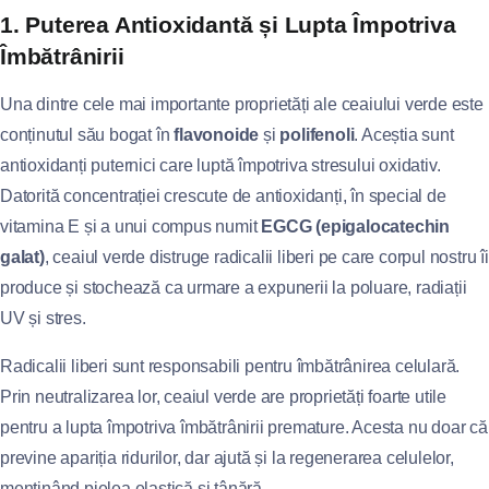
1. Puterea Antioxidantă și Lupta Împotriva
Îmbătrânirii
Una dintre cele mai importante proprietăți ale ceaiului verde este
conținutul său bogat în
flavonoide
și
polifenoli
. Aceștia sunt
antioxidanți puternici care luptă împotriva stresului oxidativ.
Datorită concentrației crescute de antioxidanți, în special de
vitamina E și a unui compus numit
EGCG (epigalocatechin
galat)
, ceaiul verde distruge radicalii liberi pe care corpul nostru îi
produce și stochează ca urmare a expunerii la poluare, radiații
UV și stres.
Radicalii liberi sunt responsabili pentru îmbătrânirea celulară.
Prin neutralizarea lor, ceaiul verde are proprietăți foarte utile
pentru a lupta împotriva îmbătrânirii premature. Acesta nu doar că
previne apariția ridurilor, dar ajută și la regenerarea celulelor,
menținând pielea elastică și tânără.