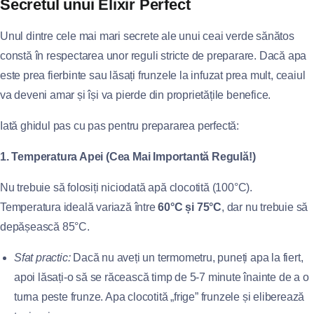
Secretul unui Elixir Perfect
Unul dintre cele mai mari secrete ale unui ceai verde sănătos
constă în respectarea unor reguli stricte de preparare. Dacă apa
este prea fierbinte sau lăsați frunzele la infuzat prea mult, ceaiul
va deveni amar și își va pierde din proprietățile benefice.
Iată ghidul pas cu pas pentru prepararea perfectă:
1. Temperatura Apei (Cea Mai Importantă Regulă!)
Nu trebuie să folosiți niciodată apă clocotită (100°C).
Temperatura ideală variază între
60°C și 75°C
, dar nu trebuie să
depășească 85°C.
Sfat practic:
Dacă nu aveți un termometru, puneți apa la fiert,
apoi lăsați-o să se răcească timp de 5-7 minute înainte de a o
turna peste frunze. Apa clocotită „frige” frunzele și eliberează