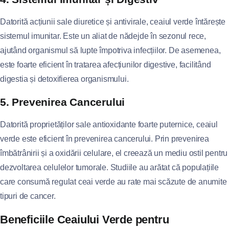
Datorită acțiunii sale diuretice și antivirale, ceaiul verde întărește
sistemul imunitar. Este un aliat de nădejde în sezonul rece,
ajutând organismul să lupte împotriva infecțiilor. De asemenea,
este foarte eficient în tratarea afecțiunilor digestive, facilitând
digestia și detoxifierea organismului.
5. Prevenirea Cancerului
Datorită proprietăților sale antioxidante foarte puternice, ceaiul
verde este eficient în prevenirea cancerului. Prin prevenirea
îmbătrânirii și a oxidării celulare, el creează un mediu ostil pentru
dezvoltarea celulelor tumorale. Studiile au arătat că populațiile
care consumă regulat ceai verde au rate mai scăzute de anumite
tipuri de cancer.
Beneficiile Ceaiului Verde pentru