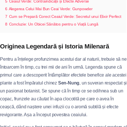
5
Ceaiul Verde: Contraindicații și Efecte Adverse
6
Alegerea Celui Mai Bun Ceai Verde: Gunpowder
7
Cum se Prepară Corect Ceaiul Verde: Secretul unui Elixir Perfect
8
Concluzie: Un Obicei Sănătos pentru o Viață Lungă
Originea Legendară și Istoria Milenară
Pentru a înțelege profunzimea acestui dar al naturii, trebuie să ne
întoarcem în timp, cu trei mii de ani în urmă. Legenda spune că
primul care a descoperit întâmplător efectele benefice ale acestei
plante a fost împăratul chinez
Sen-Nung
, un suveran respectat și
un pasionat botanist. Se spune că în timp ce se odihnea sub un
copac, frunzele au căutat în apa clocotită pe care o avea în
ceașcă, dând naștere unei infuzii cu o aromă subtilă și efecte
revigorante. Așa a început povestea ceaiului.