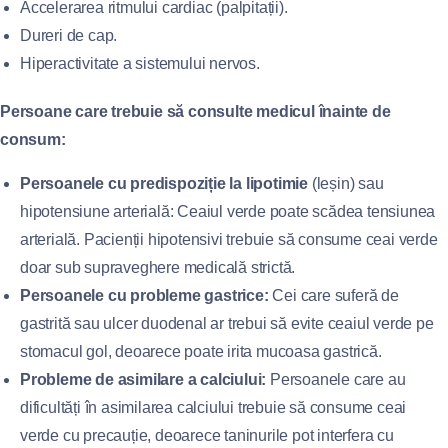
Accelerarea ritmului cardiac (palpitații).
Dureri de cap.
Hiperactivitate a sistemului nervos.
Persoane care trebuie să consulte medicul înainte de
consum:
Persoanele cu predispoziție la lipotimie
(leșin) sau
hipotensiune arterială: Ceaiul verde poate scădea tensiunea
arterială. Pacienții hipotensivi trebuie să consume ceai verde
doar sub supraveghere medicală strictă.
Persoanele cu probleme gastrice:
Cei care suferă de
gastrită sau ulcer duodenal ar trebui să evite ceaiul verde pe
stomacul gol, deoarece poate irita mucoasa gastrică.
Probleme de asimilare a calciului:
Persoanele care au
dificultăți în asimilarea calciului trebuie să consume ceai
verde cu precauție, deoarece taninurile pot interfera cu