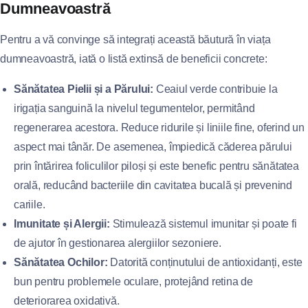
Dumneavoastră
Pentru a vă convinge să integrați această băutură în viața
dumneavoastră, iată o listă extinsă de beneficii concrete:
Sănătatea Pielii și a Părului:
Ceaiul verde contribuie la
irigația sanguină la nivelul tegumentelor, permitând
regenerarea acestora. Reduce ridurile și liniile fine, oferind un
aspect mai tânăr. De asemenea, împiedică căderea părului
prin întărirea foliculilor piloși și este benefic pentru sănătatea
orală, reducând bacteriile din cavitatea bucală și prevenind
cariile.
Imunitate și Alergii:
Stimulează sistemul imunitar și poate fi
de ajutor în gestionarea alergiilor sezoniere.
Sănătatea Ochilor:
Datorită conținutului de antioxidanți, este
bun pentru problemele oculare, protejând retina de
deteriorarea oxidativă.