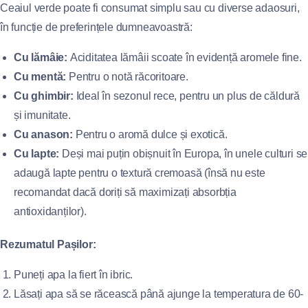
Ceaiul verde poate fi consumat simplu sau cu diverse adaosuri,
în funcție de preferințele dumneavoastră:
Cu lămâie:
Aciditatea lămâii scoate în evidență aromele fine.
Cu mentă:
Pentru o notă răcoritoare.
Cu ghimbir:
Ideal în sezonul rece, pentru un plus de căldură
și imunitate.
Cu anason:
Pentru o aromă dulce și exotică.
Cu lapte:
Deși mai puțin obișnuit în Europa, în unele culturi se
adaugă lapte pentru o textură cremoasă (însă nu este
recomandat dacă doriți să maximizați absorbția
antioxidanților).
Rezumatul Pașilor:
Puneți apa la fiert în ibric.
Lăsați apa să se răcească până ajunge la temperatura de 60-