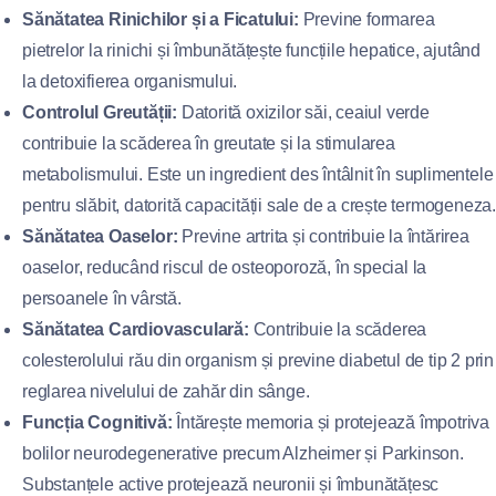
Sănătatea Rinichilor și a Ficatului:
Previne formarea
pietrelor la rinichi și îmbunătățește funcțiile hepatice, ajutând
la detoxifierea organismului.
Controlul Greutății:
Datorită oxizilor săi, ceaiul verde
contribuie la scăderea în greutate și la stimularea
metabolismului. Este un ingredient des întâlnit în suplimentele
pentru slăbit, datorită capacității sale de a crește termogeneza.
Sănătatea Oaselor:
Previne artrita și contribuie la întărirea
oaselor, reducând riscul de osteoporoză, în special la
persoanele în vârstă.
Sănătatea Cardiovasculară:
Contribuie la scăderea
colesterolului rău din organism și previne diabetul de tip 2 prin
reglarea nivelului de zahăr din sânge.
Funcția Cognitivă:
Întărește memoria și protejează împotriva
bolilor neurodegenerative precum Alzheimer și Parkinson.
Substanțele active protejează neuronii și îmbunătățesc