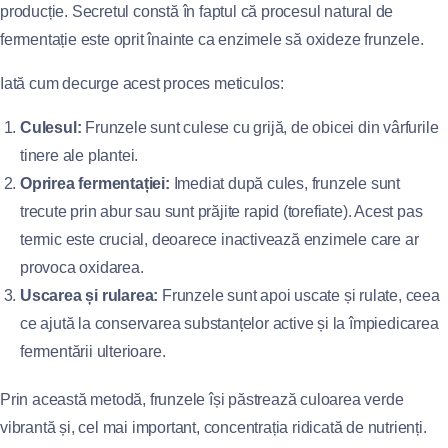
producție. Secretul constă în faptul că procesul natural de
fermentație este oprit înainte ca enzimele să oxideze frunzele.
Iată cum decurge acest proces meticulos:
Culesul:
Frunzele sunt culese cu grijă, de obicei din vârfurile
tinere ale plantei.
Oprirea fermentației:
Imediat după cules, frunzele sunt
trecute prin abur sau sunt prăjite rapid (torefiate). Acest pas
termic este crucial, deoarece inactivează enzimele care ar
provoca oxidarea.
Uscarea și rularea:
Frunzele sunt apoi uscate și rulate, ceea
ce ajută la conservarea substanțelor active și la împiedicarea
fermentării ulterioare.
Prin această metodă, frunzele își păstrează culoarea verde
vibrantă și, cel mai important, concentrația ridicată de nutrienți.