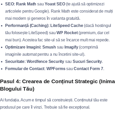
SEO:
Rank Math
sau
Yoast SEO
(te ajută să optimizezi
articolele pentru Google). Rank Math este considerat de mulți
mai modern și generos în varianta gratuită.
Performanță (Caching):
LiteSpeed Cache
(dacă hostingul
tău folosește LiteSpeed) sau
WP Rocket
(premium, dar cel
mai bun). Acestea fac site-ul să se încarce mult mai repede.
Optimizare Imagini:
Smush
sau
Imagify
(comprimă
imaginile automat pentru a nu încetini site-ul).
Securitate:
Wordfence Security
sau
Sucuri Security
.
Formular de Contact:
WPForms
sau
Contact Form 7
.
Pasul 4: Crearea de Conținut Strategic (Inima
Blogului Tău)
Ai fundația. Acum e timpul să construiești. Conținutul tău este
produsul pe care îl vinzi. Trebuie să fie excepțional.