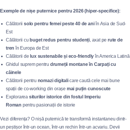
Exemple de nișe puternice pentru 2026 (hiper-specifice):
Călătorii
solo pentru femei peste 40 de ani
în Asia de Sud-
Est
Călătorii cu
buget redus pentru studenți
, axat pe
rute de
tren
în Europa de Est
Călătorii de
lux sustenabile și eco-friendly
în America Latină
Ghidul suprem pentru
drumeții montane în Carpați cu
câinele
Călătorii pentru
nomazi digitali
care caută cele mai bune
spații de co-working din orașe
mai puțin cunoscute
Explorarea
siturilor istorice din fostul Imperiu
Roman
pentru pasionații de istorie
Vezi diferența? O nișă puternică te transformă instantaneu dintr-
un peștișor într-un ocean, într-un rechin într-un acvariu. Devii