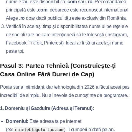
numele tău este disponibil ca
.com
sau
.ro
. Recomandarea
principală este
.com
, deoarece este recunoscut internațional.
Alege
.ro
doar dacă publicul tău este exclusiv din România.
Verifică în același timp și disponibilitatea numelui pe rețelele
de socializare pe care intenționezi să le folosești (Instagram,
Facebook, TikTok, Pinterest). Ideal ar fi să ai același nume
peste tot.
Pasul 3: Partea Tehnică (Construiește-ți
Casa Online Fără Dureri de Cap)
Poate suna intimidant, dar tehnologia din 2026 a făcut acest pas
incredibil de simplu. Nu ai nevoie de cunoștințe de programare.
1. Domeniu și Gazduire (Adresa și Terenul):
Domeniul:
Este adresa ta pe internet
(ex:
). Îl cumperi o dată pe an.
numelebloguluitau.com