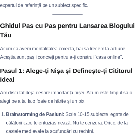
expertul de referință pe un subiect specific.
Ghidul Pas cu Pas pentru Lansarea Blogului
Tău
Acum că avem mentalitatea corectă, hai să trecem la acțiune.
Aceștia sunt pașii concreți pentru a-ți construi “casa online”.
Pasul 1: Alege-ți Nișa și Definește-ți Cititorul
Ideal
Am discutat deja despre importanța nișei. Acum este timpul să o
alegi pe a ta. Ia o foaie de hârtie și un pix.
Brainstorming de Pasiuni:
Scrie 10-15 subiecte legate de
călătorii care te entuziasmează. Nu te cenzura. Orice, de la
castele medievale la scufundări cu rechini.