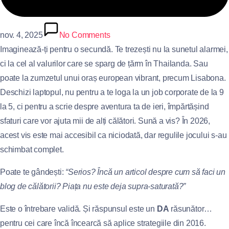
nov. 4, 2025
No Comments
Imaginează-ți pentru o secundă. Te trezești nu la sunetul alarmei,
ci la cel al valurilor care se sparg de țărm în Thailanda. Sau
poate la zumzetul unui oraș european vibrant, precum Lisabona.
Deschizi laptopul, nu pentru a te loga la un job corporate de la 9
la 5, ci pentru a scrie despre aventura ta de ieri, împărtășind
sfaturi care vor ajuta mii de alți călători. Sună a vis? În 2026,
acest vis este mai accesibil ca niciodată, dar regulile jocului s-au
schimbat complet.
Poate te gândești:
“Serios? Încă un articol despre cum să faci un
blog de călătorii? Piața nu este deja supra-saturată?”
Este o întrebare validă. Și răspunsul este un
DA
răsunător…
pentru cei care încă încearcă să aplice strategiile din 2016.