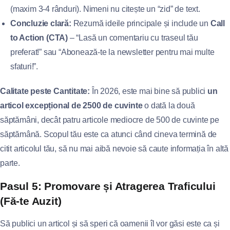
(maxim 3-4 rânduri). Nimeni nu citește un “zid” de text.
Concluzie clară:
Rezumă ideile principale și include un
Call
to Action (CTA)
– “Lasă un comentariu cu traseul tău
preferat!” sau “Abonează-te la newsletter pentru mai multe
sfaturi!”.
Calitate peste Cantitate:
În 2026, este mai bine să publici
un
articol excepțional de 2500 de cuvinte
o dată la două
săptămâni, decât patru articole mediocre de 500 de cuvinte pe
săptămână. Scopul tău este ca atunci când cineva termină de
citit articolul tău, să nu mai aibă nevoie să caute informația în altă
parte.
Pasul 5: Promovare și Atragerea Traficului
(Fă-te Auzit)
Să publici un articol și să speri că oamenii îl vor găsi este ca și