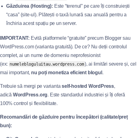
Găzduirea (Hosting):
Este “terenul” pe care îți construiești
“casa” (site-ul). Plătești o taxă lunară sau anuală pentru a
închiria acest spațiu pe un server.
IMPORTANT:
Evită platformele “gratuite” precum Blogger sau
WordPress.com (varianta gratuită). De ce? Nu deții controlul
complet, ai un nume de domeniu neprofesionist
(ex:
), ai limitări severe și, cel
numelebloguluitau.wordpress.com
mai important,
nu poți monetiza eficient blogul
.
Trebuie să mergi pe varianta
self-hosted WordPress
,
adică
WordPress.org
. Este standardul industriei și îți oferă
100% control și flexibilitate.
Recomandări de găzduire pentru începători (calitate/preț
bun):