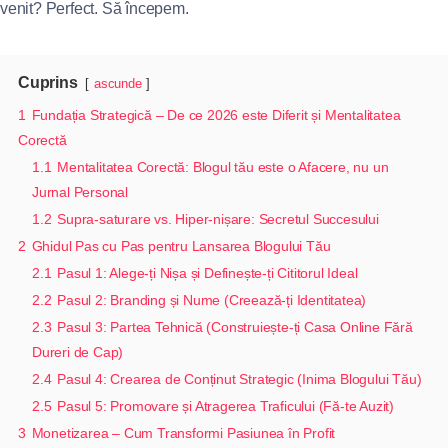
venit? Perfect. Să începem.
Cuprins
ascunde
1
Fundația Strategică – De ce 2026 este Diferit și Mentalitatea
Corectă
1.1
Mentalitatea Corectă: Blogul tău este o Afacere, nu un
Jurnal Personal
1.2
Supra-saturare vs. Hiper-nișare: Secretul Succesului
2
Ghidul Pas cu Pas pentru Lansarea Blogului Tău
2.1
Pasul 1: Alege-ți Nișa și Definește-ți Cititorul Ideal
2.2
Pasul 2: Branding și Nume (Creează-ți Identitatea)
2.3
Pasul 3: Partea Tehnică (Construiește-ți Casa Online Fără
Dureri de Cap)
2.4
Pasul 4: Crearea de Conținut Strategic (Inima Blogului Tău)
2.5
Pasul 5: Promovare și Atragerea Traficului (Fă-te Auzit)
3
Monetizarea – Cum Transformi Pasiunea în Profit