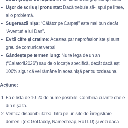
Ușor de scris și pronunțat:
Dacă trebuie să-l spui pe litere,
ai o problemă.
Sugerează nișa:
“Călător pe Carpați” este mai bun decât
“Aventurile lui Dan”.
Evită cifre și cratime:
Acestea par neprofesioniste și sunt
greu de comunicat verbal.
Gândește pe termen lung:
Nu te lega de un an
(“Calatorii2026”) sau de o locație specifică, decât dacă ești
100% sigur că vei rămâne în acea nișă pentru totdeauna.
Acțiune:
Fă o listă de 10-20 de nume posibile. Combină cuvinte cheie
din nișa ta.
Verifică disponibilitatea. Intră pe un site de înregistrare
domenii (ex: GoDaddy, Namecheap, RoTLD) și vezi dacă