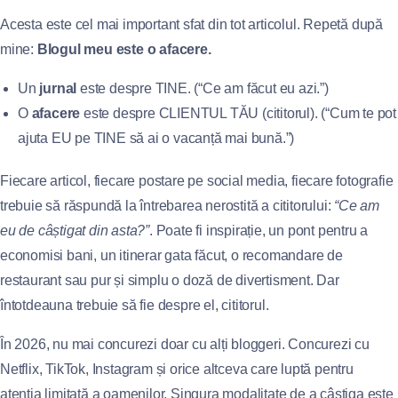
Acesta este cel mai important sfat din tot articolul. Repetă după
mine:
Blogul meu este o afacere.
Un
jurnal
este despre TINE. (“Ce am făcut eu azi.”)
O
afacere
este despre CLIENTUL TĂU (cititorul). (“Cum te pot
ajuta EU pe TINE să ai o vacanță mai bună.”)
Fiecare articol, fiecare postare pe social media, fiecare fotografie
trebuie să răspundă la întrebarea nerostită a cititorului:
“Ce am
eu de câștigat din asta?”
. Poate fi inspirație, un pont pentru a
economisi bani, un itinerar gata făcut, o recomandare de
restaurant sau pur și simplu o doză de divertisment. Dar
întotdeauna trebuie să fie despre el, cititorul.
În 2026, nu mai concurezi doar cu alți bloggeri. Concurezi cu
Netflix, TikTok, Instagram și orice altceva care luptă pentru
atenția limitată a oamenilor. Singura modalitate de a câștiga este