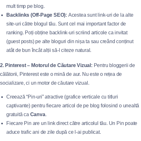
mult timp pe blog.
Backlinks (Off-Page SEO):
Acestea sunt link-uri de la alte
site-uri către blogul tău. Sunt cel mai important factor de
ranking. Poți obține backlink-uri scriind articole ca invitat
(guest posts) pe alte bloguri din nișa ta sau creând conținut
atât de bun încât alții să-l citeze natural.
2. Pinterest – Motorul de Căutare Vizual:
Pentru bloggerii de
călătorii, Pinterest este o mină de aur. Nu este o rețea de
socializare, ci un motor de căutare vizual.
Creează “Pin-uri” atractive (grafice verticale cu titluri
captivante) pentru fiecare articol de pe blog folosind o unealtă
gratuită ca
Canva
.
Fiecare Pin are un link direct către articolul tău. Un Pin poate
aduce trafic ani de zile după ce l-ai publicat.