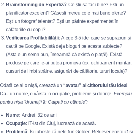
Brainstorming de Expertiză:
Ce știi să faci bine? Ești un
planificator excelent? Găsești mereu cele mai bune oferte?
Ești un fotograf talentat? Ești un părinte experimentat în
călătoriile cu copii?
Verificarea Profitabilității:
Alege 3-5 idei care se suprapun și
caută pe Google. Există deja bloguri pe aceste subiecte?
(Asta e un semn bun, înseamnă că există o piață!). Există
produse pe care le-ai putea promova (ex: echipament montan,
cursuri de limbi străine, asigurări de călătorie, tururi locale)?
Odată ce ai o nișă, creează un
“avatar” al cititorului tău ideal
.
Dă-i un nume, o vârstă, o ocupație, probleme și dorințe.
Exemplu
pentru nișa “drumeții în Carpați cu câinele”:
Nume:
Andrei, 32 de ani.
Ocupație:
IT-ist din Cluj, lucrează de acasă.
Problemă:
Își iubește câinele (un Golden Retriever energic) și