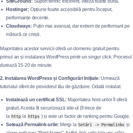
SiteGround:
Suport tehnic excelent, viteză foarte bună.
Hostinger:
Opțiune foarte accesibilă pentru început,
performanțe decente.
Cloudways:
Puțin mai avansat, dar extrem de performant pe
măsură ce crești.
Majoritatea acestor servicii oferă un domeniu gratuit pentru
primul an și instalarea WordPress printr-un singur click. Procesul
durează 15-20 de minute.
2. Instalarea WordPress și Configurări Inițiale:
Urmează
tutorialul oferit de providerul tău de găzduire. Odată instalat:
Instalează un certificat SSL:
Majoritatea host-urilor îl oferă
gratuit. Acesta îți securizează site-ul (îl trece de
la
la
) și este un factor de ranking pentru Google.
http
https
Setează Permalink-urile:
Mergi la
și
Setări -> Permalinks
alege opțiunea “Post Name”. Astfel, link-urile tale vor arăta