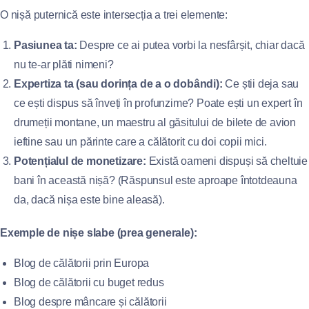
O nișă puternică este intersecția a trei elemente:
Pasiunea ta:
Despre ce ai putea vorbi la nesfârșit, chiar dacă
nu te-ar plăti nimeni?
Expertiza ta (sau dorința de a o dobândi):
Ce știi deja sau
ce ești dispus să înveți în profunzime? Poate ești un expert în
drumeții montane, un maestru al găsitului de bilete de avion
ieftine sau un părinte care a călătorit cu doi copii mici.
Potențialul de monetizare:
Există oameni dispuși să cheltuie
bani în această nișă? (Răspunsul este aproape întotdeauna
da, dacă nișa este bine aleasă).
Exemple de nișe slabe (prea generale):
Blog de călătorii prin Europa
Blog de călătorii cu buget redus
Blog despre mâncare și călătorii