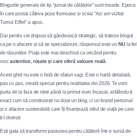
Blogurile generale de tip “jurnal de călătorie” sunt moarte. Epoca
în care postai câteva poze frumoase și scriai “Azi am vizitat
Turnul Eiffel” a apus.
Dar pentru cei dispuși să gândească strategic, să trateze blogul
ca pe o afacere și să se specializeze, răspunsul este un
NU
la fel
de răsunător. Piața este mai deschisă ca oricând pentru
voci
autentice, nișate și care oferă valoare reală
.
Acest ghid nu este o listă de sfaturi vagi. Este o hartă detaliată,
pas cu pas, creată special pentru realitatea din 2026. Te vom
purta de la faza de idee până la primul euro încasat, arătându-ți
exact cum să construiești nu doar un blog, ci un brand personal
și o afacere sustenabilă care îți finanțează stilul de viață pe care
ți-l dorești.
Ești gata să transformi pasiunea pentru călătorii într-o sursă de