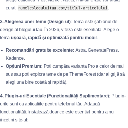
curat:
.
numelebloguluitau.com/titlul-articolului
3. Alegerea unei Teme (Design-ul):
Tema este șablonul de
design al blogului tău. În 2026, viteza este esențială. Alege o
temă
ușoară, rapidă și optimizată pentru mobil
.
Recomandări gratuite excelente:
Astra, GeneratePress,
Kadence.
Opțiuni Premium:
Poți cumpăra varianta Pro a celor de mai
sus sau poți explora teme de pe ThemeForest (dar ai grijă să
alegi una bine cotată și rapidă).
4. Plugin-uri Esențiale (Funcționalități Suplimentare):
Plugin-
urile sunt ca aplicațiile pentru telefonul tău. Adaugă
funcționalități. Instalează doar ce este esențial pentru a nu
încetini site-ul: