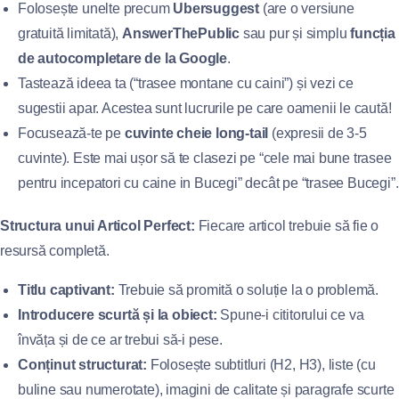
Folosește unelte precum
Ubersuggest
(are o versiune
gratuită limitată),
AnswerThePublic
sau pur și simplu
funcția
de autocompletare de la Google
.
Tastează ideea ta (“trasee montane cu caini”) și vezi ce
sugestii apar. Acestea sunt lucrurile pe care oamenii le caută!
Focusează-te pe
cuvinte cheie long-tail
(expresii de 3-5
cuvinte). Este mai ușor să te clasezi pe “cele mai bune trasee
pentru incepatori cu caine in Bucegi” decât pe “trasee Bucegi”.
Structura unui Articol Perfect:
Fiecare articol trebuie să fie o
resursă completă.
Titlu captivant:
Trebuie să promită o soluție la o problemă.
Introducere scurtă și la obiect:
Spune-i cititorului ce va
învăța și de ce ar trebui să-i pese.
Conținut structurat:
Folosește subtitluri (H2, H3), liste (cu
buline sau numerotate), imagini de calitate și paragrafe scurte