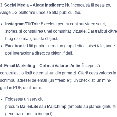
3. Social Media – Alege Inteligent:
Nu încerca să fii peste tot.
Alege 1-2 platforme unde se află publicul tău.
Instagram/TikTok:
Excelent pentru conținut video scurt,
stories, și construirea unei comunități vizuale. Dar traficul către
blog este mai greu de obținut.
Facebook:
Util pentru a crea un grup dedicat nișei tale, unde
poți interacționa direct cu cititorii fideli.
4. Email Marketing – Cel mai Valoros Activ:
Începe să
construiești o listă de email-uri din prima zi. Oferă ceva valoros în
schimbul adresei de email (un “freebie”): un checklist, un mini-
ghid în PDF, un itinerar.
Folosește un serviciu
precum
MailerLite
sau
Mailchimp
(ambele au planuri gratuite
generoase pentru început).