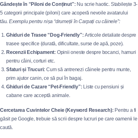
Gândește în “Piloni de Conținut”:
Nu scrie haotic. Stabilește 3-
5 categorii principale (piloni) care acoperă nevoile avatarului
tău.
Exemplu pentru nișa “drumeții în Carpați cu câinele”:
Ghiduri de Trasee “Dog-Friendly”:
Articole detaliate despre
trasee specifice (durată, dificultate, surse de apă, poze).
Recenzii Echipament:
Opinii oneste despre bocanci, hamuri
pentru câini, corturi etc.
Sfaturi și Trucuri:
Cum să antrenezi câinele pentru munte,
prim ajutor canin, ce să pui în bagaj.
Ghiduri de Cazare “Pet-Friendly”:
Liste cu pensiuni și
cabane care acceptă animale.
Cercetarea Cuvintelor Cheie (Keyword Research):
Pentru a fi
găsit pe Google, trebuie să scrii despre lucruri pe care oamenii le
caută.