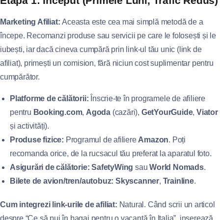
Etapa 1: Început (Primele Luni, Trafic Redus)
Marketing Afiliat:
Aceasta este cea mai simplă metodă de a
începe. Recomanzi produse sau servicii pe care le folosești și le
iubești, iar dacă cineva cumpără prin link-ul tău unic (link de
afiliat), primești un comision, fără niciun cost suplimentar pentru
cumpărător.
Platforme de călătorii:
Înscrie-te în programele de afiliere
pentru
Booking.com
,
Agoda
(cazări),
GetYourGuide
,
Viator
și activități).
Produse fizice:
Programul de afiliere
Amazon
. Poți
recomanda orice, de la rucsacul tău preferat la aparatul foto.
Asigurări de călătorie:
SafetyWing
sau
World Nomads
.
Bilete de avion/tren/autobuz:
Skyscanner
,
Trainline
.
Cum integrezi link-urile de afiliat:
Natural. Când scrii un articol
despre “Ce să pui în bagaj pentru o vacanță în Italia”, inserează