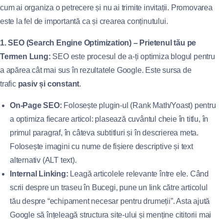
cum ai organiza o petrecere și nu ai trimite invitații. Promovarea
este la fel de importantă ca și crearea conținutului.
1. SEO (Search Engine Optimization) – Prietenul tău pe
Termen Lung:
SEO este procesul de a-ți optimiza blogul pentru
a apărea cât mai sus în rezultatele Google. Este sursa de
trafic
pasiv și constant
.
On-Page SEO:
Folosește plugin-ul (Rank Math/Yoast) pentru
a optimiza fiecare articol: plasează cuvântul cheie în titlu, în
primul paragraf, în câteva subtitluri și în descrierea meta.
Folosește imagini cu nume de fișiere descriptive și text
alternativ (ALT text).
Internal Linking:
Leagă articolele relevante între ele. Când
scrii despre un traseu în Bucegi, pune un link către articolul
tău despre “echipament necesar pentru drumeții”. Asta ajută
Google să înțeleagă structura site-ului și menține cititorii mai