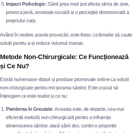
Impact Psihologic:
Sânii prea mari pot afecta stima de sine,
provoca jenă, anxietate socială și o percepție distorsionată a
propriului corp.
Având în vedere aceste provocări, este firesc ca femeile să caute
soluții pentru a-și reduce volumul mamar.
Metode Non-Chirurgicale: Ce Funcționează
și Ce Nu?
Există numeroase sfaturi și produse promovate online ca soluții
non-chirurgicale pentru micșorarea sânilor. Este crucial să
înțelegem ce este realist și ce nu:
Pierderea în Greutate:
Aceasta este, de departe, cea mai
eficientă metodă non-chirurgicală pentru a influența
dimensiunea sânilor,
dacă
sânii dvs. conțin o proporție