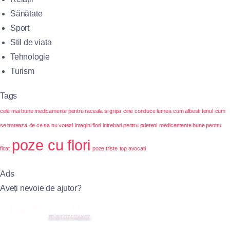
Sănătate
Sport
Stil de viata
Tehnologie
Turism
Tags
cele mai bune medicamente pentru raceala si gripa
cine conduce lumea
cum albesti tenul
cum
se trateaza
de ce sa nu votezi
imagini flori
intrebari pentru prieteni
medicamente bune pentru
poze cu flori
ficat
poze triste
top avocati
Ads
Aveți nevoie de ajutor?