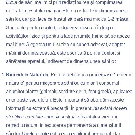
iluzia
de sâni mai mici prin redistribuirea și comprimarea
delicată a țesutului mamar. Ele nu reduc fizic dimensiunea
sânilor, dar pot face ca bustul să pară mai mic cu 1-2 măsuri.
Sunt utile pentru confort, reducerea mișcării în timpul
activităților fizice și pentru a face anumite haine să se așeze
mai bine. Alegerea unui sutien cu suport adecvat, adaptat
mărimii dumneavoastră, este esențială pentru confort și
sănătatea spatelui, indiferent de dimensiunea sânilor.
Remediile Naturale:
Pe internet circulă numeroase “remedii
naturale” pentru micșorarea sânilor, cum ar fi consumul
anumitor plante (ghimbir, seminte de in, fenugreek), aplicarea
unor paste sau uleiuri. Este important să abordăm aceste
informații cu extremă precauță. În prezent,
nu există dovezi
științifice credibile
care să susțină eficacitatea vreunui
remediu natural în reducerea permanentă a dimensiunii
sânilor. Unele plante pot afecta echilibrul hormonal, dar