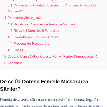
3.1
Cine este un Candidat Bun pentru Chirurgia de Reducție
Mamara?
4
Procedura Chirurgicală
4.1
Beneficiile Chirurgiei de Reducție Mamara:
4.2
Riscuri și Complicații Potențiale
4.3
Consultația cu Chirurgul Plastic
4.4
Procesul de Recuperare
4.5
Costul
5
Decizia: Cum să Alegi Ce este Potrivit Pentru Dumneavoastră
6
Concluzie
De ce Își Doresc Femeile Micșorarea
Sânilor?
Dorința de a avea sâni mai mici nu este întotdeauna legată doar
de estetică. Există o serie de motive legitime, adesea de natură