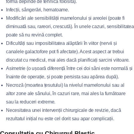
forma depinde de tehnica folosită).
Infecții, sângerări, hematoame.
Modificări ale sensibilității mamelonului și areolei (poate fi
diminuată sau, rareori, crescută). În unele cazuri, sensibilitatea
poate să nu revină complet.
Dificultăți sau imposibilitatea alăptării în viitor (nervii și
canalele galactofore pot fi afectate). Acest aspect ar trebui
discutat cu medicul, mai ales dacă planificați sarcini viitoare.
Asimetrie (o ușoară diferență între cei doi sâni este normală și
înainte de operație, și poate persista sau apărea după).
Necroză (moartea țesutului) la nivelul mamelonului sau al
altor zone ale sânului, în cazuri rare, mai ales la fumătoare
sau la reduceri extreme.
Necesitatea unei intervenții chirurgicale de revizie, dacă
rezultatul inițial nu este cel dorit sau apar complicații.
Consultația cu Chirurgul Plastic