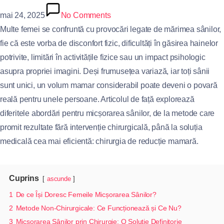
mai 24, 2025
No Comments
Multe femei se confruntă cu provocări legate de mărimea sânilor,
fie că este vorba de disconfort fizic, dificultăți în găsirea hainelor
potrivite, limitări în activitățile fizice sau un impact psihologic
asupra propriei imagini. Deși frumusețea variază, iar toți sânii
sunt unici, un volum mamar considerabil poate deveni o povară
reală pentru unele persoane. Articolul de față explorează
diferitele abordări pentru micșorarea sânilor, de la metode care
promit rezultate fără intervenție chirurgicală, până la soluția
medicală cea mai eficientă: chirurgia de reducție mamară.
Cuprins
ascunde
1
De ce Își Doresc Femeile Micșorarea Sânilor?
2
Metode Non-Chirurgicale: Ce Funcționează și Ce Nu?
3
Micșorarea Sânilor prin Chirurgie: O Soluție Definitorie