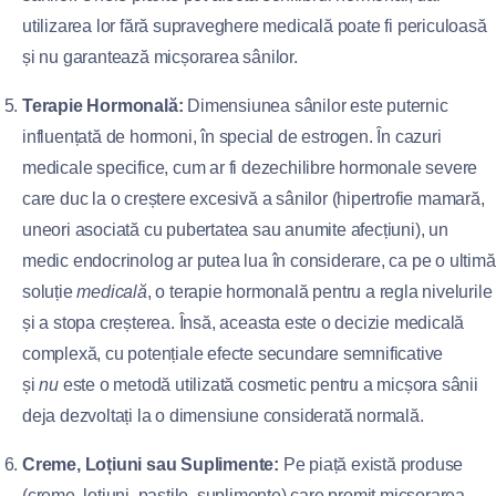
utilizarea lor fără supraveghere medicală poate fi periculoasă
și nu garantează micșorarea sânilor.
Terapie Hormonală:
Dimensiunea sânilor este puternic
influențată de hormoni, în special de estrogen. În cazuri
medicale specifice, cum ar fi dezechilibre hormonale severe
care duc la o creștere excesivă a sânilor (hipertrofie mamară,
uneori asociată cu pubertatea sau anumite afecțiuni), un
medic endocrinolog ar putea lua în considerare, ca pe o ultimă
soluție
medicală
, o terapie hormonală pentru a regla nivelurile
și a stopa creșterea. Însă, aceasta este o decizie medicală
complexă, cu potențiale efecte secundare semnificative
și
nu
este o metodă utilizată cosmetic pentru a micșora sânii
deja dezvoltați la o dimensiune considerată normală.
Creme, Loțiuni sau Suplimente:
Pe piață există produse
(creme, loțiuni, pastile, suplimente) care promit micșorarea