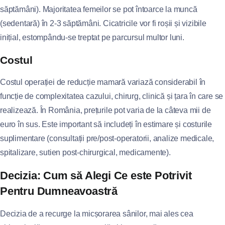
săptămâni). Majoritatea femeilor se pot întoarce la muncă
(sedentară) în 2-3 săptămâni. Cicatricile vor fi roșii și vizibile
inițial, estompându-se treptat pe parcursul multor luni.
Costul
Costul operației de reducție mamară variază considerabil în
funcție de complexitatea cazului, chirurg, clinică și țara în care se
realizează. În România, prețurile pot varia de la câteva mii de
euro în sus. Este important să includeți în estimare și costurile
suplimentare (consultații pre/post-operatorii, analize medicale,
spitalizare, sutien post-chirurgical, medicamente).
Decizia: Cum să Alegi Ce este Potrivit
Pentru Dumneavoastră
Decizia de a recurge la micșorarea sânilor, mai ales cea