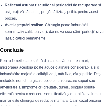
Reflectați asupra riscurilor și perioadei de recuperare
și
asigurați-vă că sunteți pregătită fizic și psihic pentru acest
proces.
Aveți așteptări realiste.
Chirurgia poate îmbunătăți
semnificativ calitatea vieții, dar nu va crea sâni “perfecți” și va
lăsa cicatrici permanente.
Concluzie
Pentru femeile care suferă din cauza sânilor prea mari,
micșorarea acestora poate aduce o alinare considerabilă și o
îmbunătățire majoră a calității vieții, atât fizic, cât și psihic. Deși
metodele non-chirurgicale pot oferi un oarecare suport sau
ameliorare a simptomelor (greutate, dureri), singura soluție
eficientă pentru o reducere semnificativă și durabilă a volumului
mamar este chirurgia de reducție mamară. Ca în cazul oricărei