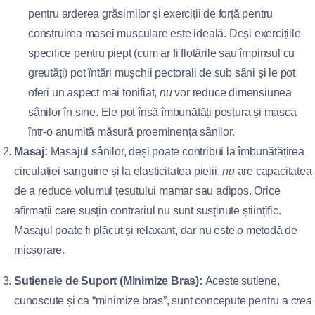
pentru arderea grăsimilor și exerciții de forță pentru
construirea masei musculare este ideală. Deși exercițiile
specifice pentru piept (cum ar fi flotările sau împinsul cu
greutăți) pot întări mușchii pectorali de sub sâni și le pot
oferi un aspect mai tonifiat,
nu
vor reduce dimensiunea
sânilor în sine. Ele pot însă îmbunătăți postura și masca
într-o anumită măsură proeminența sânilor.
Masaj:
Masajul sânilor, deși poate contribui la îmbunătățirea
circulației sanguine și la elasticitatea pielii,
nu
are capacitatea
de a reduce volumul țesutului mamar sau adipos. Orice
afirmații care susțin contrariul nu sunt susținute științific.
Masajul poate fi plăcut și relaxant, dar nu este o metodă de
micșorare.
Sutienele de Suport (Minimize Bras):
Aceste sutiene,
cunoscute și ca “minimize bras”, sunt concepute pentru a
crea