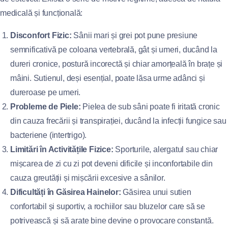
medicală și funcțională:
Disconfort Fizic:
Sânii mari și grei pot pune presiune
semnificativă pe coloana vertebrală, gât și umeri, ducând la
dureri cronice, postură incorectă și chiar amorțeală în brațe și
mâini. Sutienul, deși esențial, poate lăsa urme adânci și
dureroase pe umeri.
Probleme de Piele:
Pielea de sub sâni poate fi iritată cronic
din cauza frecării și transpirației, ducând la infecții fungice sau
bacteriene (intertrigo).
Limitări în Activitățile Fizice:
Sporturile, alergatul sau chiar
mișcarea de zi cu zi pot deveni dificile și inconfortabile din
cauza greutății și mișcării excesive a sânilor.
Dificultăți în Găsirea Hainelor:
Găsirea unui sutien
confortabil și suportiv, a rochiilor sau bluzelor care să se
potrivească și să arate bine devine o provocare constantă.