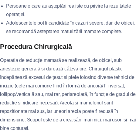
Persoanele care au așteptări realiste cu privire la rezultatele
operației.
Adolescentele pot fi candidate în cazuri severe, dar, de obicei,
se recomandă așteptarea maturizării mamare complete.
Procedura Chirurgicală
Operația de reducție mamară se realizează, de obicei, sub
anestezie generală și durează câteva ore. Chirurgul plastic
îndepărtează excesul de țesut și piele folosind diverse tehnici de
incizie (cele mai comune fiind în formă de ancoră/T inversat,
lollipop/verticală sau, mai rar, periareolară, în funcție de gradul de
reducție și ridicare necesar). Areola și mamelonul sunt
repoziționate mai sus, iar uneori areola poate fi redusă în
dimensiune. Scopul este de a crea sâni mai mici, mai ușori și mai
bine conturați.