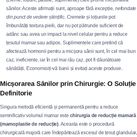
sânilor. Aceste afirmații sunt, aproape fără excepție,
nefondate
din punct de vedere științific
. Cremele și loțiunile pot
îmbunătăți textura pielii, dar nu pot pătrunde suficient de
adânc sau avea un impact la nivel celular pentru a reduce
țesutul mamar sau adipos. Suplimentele care pretind că
afectează hormonii pentru a micșora sânii sunt, în cel mai bun
caz, ineficiente, iar în cel mai rău caz, pot fi dăunătoare
sănătății. Economisiți-vă banii și evitați aceste produse.
Micșorarea Sânilor prin Chirurgie: O Soluție
Definitorie
Singura metodă eficientă și permanentă pentru a reduce
semnificativ volumul mamar este
chirurgia de reducție mamară
(mamoplastie de reducție)
. Aceasta este o procedură
chirurgicală majoră care îndepărtează excesul de țesut glandular,