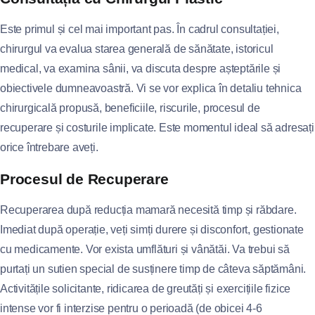
Este primul și cel mai important pas. În cadrul consultației,
chirurgul va evalua starea generală de sănătate, istoricul
medical, va examina sânii, va discuta despre așteptările și
obiectivele dumneavoastră. Vi se vor explica în detaliu tehnica
chirurgicală propusă, beneficiile, riscurile, procesul de
recuperare și costurile implicate. Este momentul ideal să adresați
orice întrebare aveți.
Procesul de Recuperare
Recuperarea după reducția mamară necesită timp și răbdare.
Imediat după operație, veți simți durere și disconfort, gestionate
cu medicamente. Vor exista umflături și vânătăi. Va trebui să
purtați un sutien special de susținere timp de câteva săptămâni.
Activitățile solicitante, ridicarea de greutăți și exercițiile fizice
intense vor fi interzise pentru o perioadă (de obicei 4-6