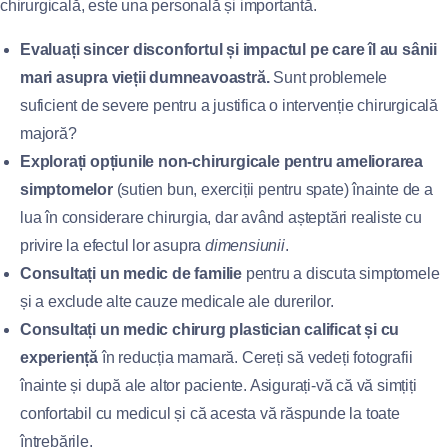
chirurgicală, este una personală și importantă.
Evaluați sincer disconfortul și impactul pe care îl au sânii
mari asupra vieții dumneavoastră.
Sunt problemele
suficient de severe pentru a justifica o intervenție chirurgicală
majoră?
Explorați opțiunile non-chirurgicale pentru ameliorarea
simptomelor
(sutien bun, exerciții pentru spate) înainte de a
lua în considerare chirurgia, dar având așteptări realiste cu
privire la efectul lor asupra
dimensiunii
.
Consultați un medic de familie
pentru a discuta simptomele
și a exclude alte cauze medicale ale durerilor.
Consultați un medic chirurg plastician calificat și cu
experiență
în reducția mamară. Cereți să vedeți fotografii
înainte și după ale altor paciente. Asigurați-vă că vă simțiți
confortabil cu medicul și că acesta vă răspunde la toate
întrebările.