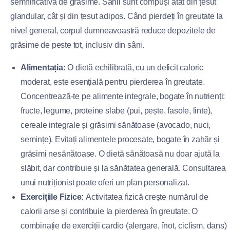
semnificativă de grăsime. Sânii sunt compuși atât din țesut
glandular, cât și din țesut adipos. Când pierdeți în greutate la
nivel general, corpul dumneavoastră reduce depozitele de
grăsime de peste tot, inclusiv din sâni.
Alimentația:
O dietă echilibrată, cu un deficit caloric
moderat, este esențială pentru pierderea în greutate.
Concentrează-te pe alimente integrale, bogate în nutrienți:
fructe, legume, proteine slabe (pui, pește, fasole, linte),
cereale integrale și grăsimi sănătoase (avocado, nuci,
semințe). Evitați alimentele procesate, bogate în zahăr și
grăsimi nesănătoase. O dietă sănătoasă nu doar ajută la
slăbit, dar contribuie și la sănătatea generală. Consultarea
unui nutriționist poate oferi un plan personalizat.
Exercițiile Fizice:
Activitatea fizică crește numărul de
calorii arse și contribuie la pierderea în greutate. O
combinație de exerciții cardio (alergare, înot, ciclism, dans)