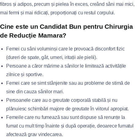
fibros și adipos, precum și pielea în exces, creând sâni mai mici,
mai fermi și mai ridicați, proporționați cu restul corpului.
Cine este un Candidat Bun pentru Chirurgia
de Reducție Mamara?
Femei cu sâni voluminși care le provoacă disconfort fizic
(dureri de spate, gât, umeri, iritații ale pielii).
Persoane a căror mărime a sânilor le limitează activitățile
zilnice și sportive.
Femei care se simt stânjenite sau au probleme de stimă de
sine din cauza sânilor mari.
Persoanele care au o greutate corporală stabilă și nu
plănuiesc schimbări majore de greutate în viitorul apropiat.
Femeile care nu fumează sau sunt dispuse să renunțe la
fumat cu mult timp înainte și după operație, deoarece fumatul
afectează grav vindecarea.