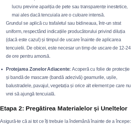
lucru previne apariția de pete sau transparențe inestetice,
mai ales dacă tencuiala are o culoare intensă.
Grundul se aplică cu trafaletul sau bidineaua, într-un strat
uniform, respectând indicațiile producătorului privind diluția
(dacă este cazul) și timpul de uscare înainte de aplicarea
tencuielii. De obicei, este necesar un timp de uscare de 12-24
de ore pentru amorsă.
Protejarea Zonelor Adiacente:
Acoperă cu folie de protecție
și bandă de mascare (bandă adezivă) geamurile, ușile,
balustradele, pavajul, vegetația și orice alt element pe care nu
vrei să ajungă tencuială.
Etapa 2: Pregătirea Materialelor și Uneltelor
Asigură-te că ai tot ce îți trebuie la îndemână înainte de a începe: