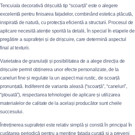
Tencuiala decorativă drișcuită tip “scoarță” este o alegere
excelentă pentru finisarea fațadelor, combinând estetica plăcută,
inspirată de natură, cu protecția eficientă a structurii. Procesul de
aplicare necesită atenție sporită la detalii, în special în etapele de
pregătire a suprafeței și de drișcuire, care determină aspectul
final al texturii.
Varietatea de granulații și posibilitatea de a alege direcția de
drișcuire permit obținerea unor efecte personalizate, de la
caneluri fine și regulate la un aspect mai rustic, de scoarță
pronunțată. Indiferent de varianta aleasă (“scoarță”, “caneluri”,
“plouată”), respectarea tehnologiei de aplicare și utilizarea
materialelor de calitate de la același producător sunt cheile
succesului.
Întreținerea suprafeței este relativ simplă și constă în principal în
curățarea periodică pentru a menține fațada curată și a preveni