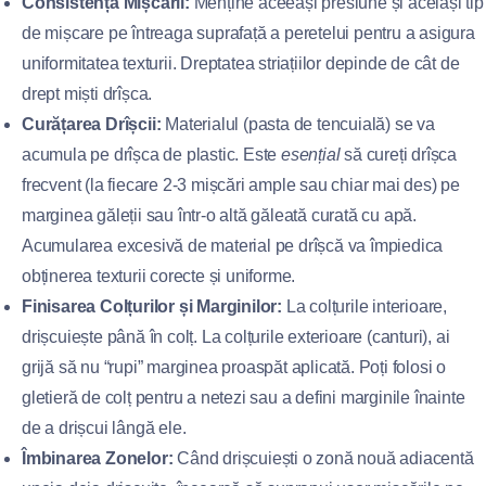
Consistența Mișcării:
Menține aceeași presiune și același tip
de mișcare pe întreaga suprafață a peretelui pentru a asigura
uniformitatea texturii. Dreptatea striațiilor depinde de cât de
drept miști drîșca.
Curățarea Drîșcii:
Materialul (pasta de tencuială) se va
acumula pe drîșca de plastic. Este
esențial
să cureți drîșca
frecvent (la fiecare 2-3 mișcări ample sau chiar mai des) pe
marginea găleții sau într-o altă găleată curată cu apă.
Acumularea excesivă de material pe drîșcă va împiedica
obținerea texturii corecte și uniforme.
Finisarea Colțurilor și Marginilor:
La colțurile interioare,
drișcuiește până în colț. La colțurile exterioare (canturi), ai
grijă să nu “rupi” marginea proaspăt aplicată. Poți folosi o
gletieră de colț pentru a netezi sau a defini marginile înainte
de a drișcui lângă ele.
Îmbinarea Zonelor:
Când drișcuiești o zonă nouă adiacentă