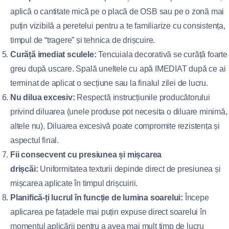
aplică o cantitate mică pe o placă de OSB sau pe o zonă mai
puțin vizibilă a peretelui pentru a te familiarize cu consistența,
timpul de “tragere” și tehnica de drișcuire.
Curăță imediat sculele:
Tencuiala decorativă se curăță foarte
greu după uscare. Spală uneltele cu apă IMEDIAT după ce ai
terminat de aplicat o secțiune sau la finalul zilei de lucru.
Nu dilua excesiv:
Respectă instrucțiunile producătorului
privind diluarea (unele produse pot necesita o diluare minimă,
altele nu). Diluarea excesivă poate compromite rezistența și
aspectul final.
Fii consecvent cu presiunea și mișcarea
drișcăi:
Uniformitatea texturii depinde direct de presiunea și
mișcarea aplicate în timpul drișcuirii.
Planifică-ți lucrul în funcție de lumina soarelui:
Începe
aplicarea pe fațadele mai puțin expuse direct soarelui în
momentul aplicării pentru a avea mai mult timp de lucru