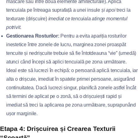
mascare sau între două elemente arhitecturale). Aplică
tencuiala pe întreaga suprafață a unei insule
și apoi
treci la
texturare (drișcuire)
imediat ce tencuiala atinge momentul
potrivit
.
Gestionarea Rosturilor:
Pentru a evita apariția rosturilor
inestetice între zonele de lucru, marginea zonei proaspăt
tencuite și nedrișcuite trebuie să fie întotdeauna “vie” (umedă)
atunci când începi să aplici tencuială pe zona următoare.
Ideal este să lucrezi în echipă: o persoană aplică tencuiala, iar
alta o drișcuie, imediat în spatele primei persoane, asigurând
continuitatea. Dacă lucrezi singur, planifică zonele astfel încât
să termini de aplicat pe o zonă, să o drișcuiești rapid și
imediat să treci la aplicarea pe zona următoare, suprapunând
ușor marginile.
Etapa 4: Drișcuirea și Crearea Texturii
“Scoarță”