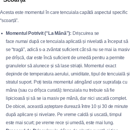
Acesta este momentul în care tencuiala capătă aspectul specific
“scoarță”.
Momentul Potrivit (“La Mână”):
Drișcuirea se
face
numai
după ce tencuiala aplicată și nivelată a început să
se “tragă”, adică s-a zvântat suficient cât să nu se mai ia masiv
pe drîșcă, dar este încă suficient de umedă pentru a permite
granulelor să alunece și să lase striații. Momentul exact
depinde de temperatura aerului, umiditate, tipul de tencuială și
stratul suport. Poți testa momentul atingând ușor suprafața cu
mâna (sau cu drîșca curată): tencuiala nu trebuie să fie
lipicioasă și să se ia masiv pe mână, dar nici uscată complet.
De obicei, această așteptare durează între 10 și 30 de minute
după aplicare și nivelare. Pe vreme caldă și uscată, timpul
este mai scurt; pe vreme rece și umedă, este mai lung.