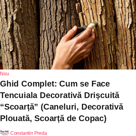
Nou
Ghid Complet: Cum se Face
Tencuiala Decorativă Drișcuită
“Scoarță” (Caneluri, Decorativă
Plouată, Scoarță de Copac)
Constantin Preda