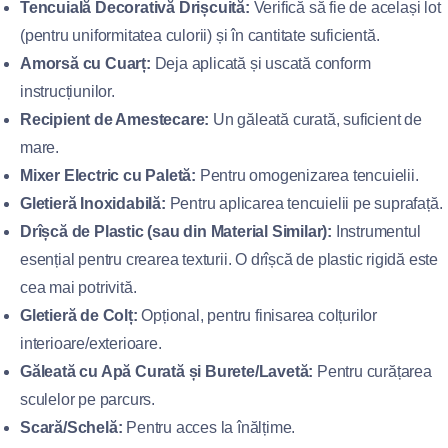
Tencuială Decorativă Drișcuită:
Verifică să fie de același lot
(pentru uniformitatea culorii) și în cantitate suficientă.
Amorsă cu Cuarț:
Deja aplicată și uscată conform
instrucțiunilor.
Recipient de Amestecare:
Un găleată curată, suficient de
mare.
Mixer Electric cu Paletă:
Pentru omogenizarea tencuielii.
Gletieră Inoxidabilă:
Pentru aplicarea tencuielii pe suprafață.
Drîșcă de Plastic (sau din Material Similar):
Instrumentul
esențial pentru crearea texturii. O drîșcă de plastic rigidă este
cea mai potrivită.
Gletieră de Colț:
Opțional, pentru finisarea colțurilor
interioare/exterioare.
Găleată cu Apă Curată și Burete/Lavetă:
Pentru curățarea
sculelor pe parcurs.
Scară/Schelă:
Pentru acces la înălțime.