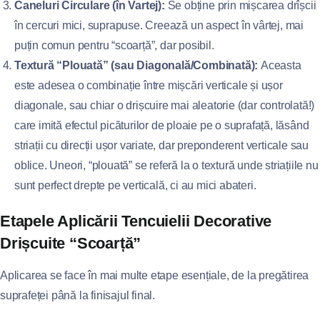
Caneluri Circulare (în Vartej):
Se obține prin mișcarea drîșcii
în cercuri mici, suprapuse. Creează un aspect în vârtej, mai
puțin comun pentru “scoarță”, dar posibil.
Textură “Plouată” (sau Diagonală/Combinată):
Aceasta
este adesea o combinație între mișcări verticale și ușor
diagonale, sau chiar o drișcuire mai aleatorie (dar controlată!)
care imită efectul picăturilor de ploaie pe o suprafață, lăsând
striații cu direcții ușor variate, dar preponderent verticale sau
oblice. Uneori, “plouată” se referă la o textură unde striațiile nu
sunt perfect drepte pe verticală, ci au mici abateri.
Etapele Aplicării Tencuielii Decorative
Drișcuite “Scoarță”
Aplicarea se face în mai multe etape esențiale, de la pregătirea
suprafeței până la finisajul final.