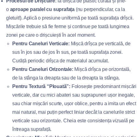
Procesul de Drișcuire:
Ia drîșca de plastic curată și ține-
o
aproape paralel cu suprafața
(nu perpendicular, ca la
gletuit!). Aplică o presiune uniformă pe toată suprafața drîșcii.
Mișcările trebuie să fie ferme și continue pe toată lungimea
zonei pe care o drișcuiești în acel moment.
Pentru Caneluri Verticale:
Mișcă drîșca pe verticală, de
sus în jos sau de jos în sus, pe toată suprafața zonei.
Curăță periodic drîșca de materialul acumulat.
Pentru Caneluri Orizontale:
Mișcă drîșca pe orizontală,
de la stânga la dreapta sau de la dreapta la stânga.
Pentru Textură “Plouată”:
Folosește predominant mișcări
verticale, dar cu mici abateri sau suprapuneri ușor inegale,
sau chiar mișcări scurte, ușor oblice, pentru a imita un efect
mai natural, mai puțin perfect liniar decât la canelurile strict
verticale sau orizontale. Cheia este consistența
vizuală
pe
întreaga suprafață.