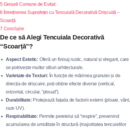
5
Greșeli Comune de Evitat:
6
Întreținerea Suprafeței cu Tencuială Decorativă Drișcuită –
Scoarță
7
Concluzie
De ce să Alegi Tencuiala Decorativă
“Scoarță”?
Aspect Estetic:
Oferă un finisaj rustic, natural și elegant, care
se potrivește multor stiluri arhitecturale.
Varietate de Texturi:
În funcție de mărimea granulei și de
direcția de drișcuire, poți obține efecte diverse (vertical,
orizontal, circular, “plouat”).
Durabilitate:
Protejează fațada de factorii externi (ploaie, vânt,
raze UV).
Respirabilitate:
Permite peretelui să “respire”, prevenind
acumularea de umiditate în structură (majoritatea tencuielilor