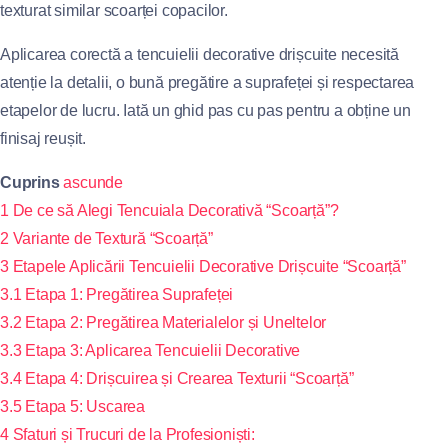
texturat similar scoarței copacilor.
Aplicarea corectă a tencuielii decorative drișcuite necesită
atenție la detalii, o bună pregătire a suprafeței și respectarea
etapelor de lucru. Iată un ghid pas cu pas pentru a obține un
finisaj reușit.
Cuprins
ascunde
1
De ce să Alegi Tencuiala Decorativă “Scoarță”?
2
Variante de Textură “Scoarță”
3
Etapele Aplicării Tencuielii Decorative Drișcuite “Scoarță”
3.1
Etapa 1: Pregătirea Suprafeței
3.2
Etapa 2: Pregătirea Materialelor și Uneltelor
3.3
Etapa 3: Aplicarea Tencuielii Decorative
3.4
Etapa 4: Drișcuirea și Crearea Texturii “Scoarță”
3.5
Etapa 5: Uscarea
4
Sfaturi și Trucuri de la Profesioniști: