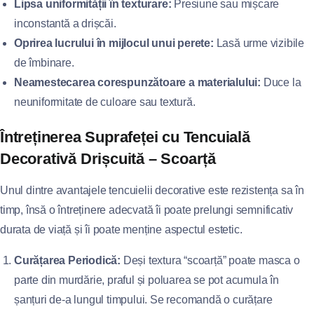
Lipsa uniformității în texturare:
Presiune sau mișcare
inconstantă a drișcăi.
Oprirea lucrului în mijlocul unui perete:
Lasă urme vizibile
de îmbinare.
Neamestecarea corespunzătoare a materialului:
Duce la
neuniformitate de culoare sau textură.
Întreținerea Suprafeței cu Tencuială
Decorativă Drișcuită – Scoarță
Unul dintre avantajele tencuielii decorative este rezistența sa în
timp, însă o întreținere adecvată îi poate prelungi semnificativ
durata de viață și îi poate menține aspectul estetic.
Curățarea Periodică:
Deși textura “scoarță” poate masca o
parte din murdărie, praful și poluarea se pot acumula în
șanțuri de-a lungul timpului. Se recomandă o curățare