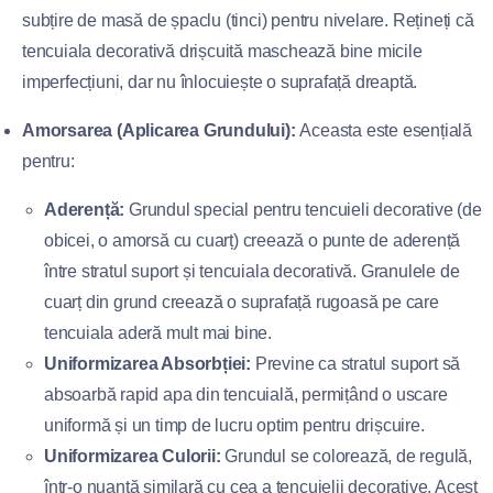
subțire de masă de șpaclu (tinci) pentru nivelare. Rețineți că
tencuiala decorativă drișcuită maschează bine micile
imperfecțiuni, dar nu înlocuiește o suprafață dreaptă.
Amorsarea (Aplicarea Grundului):
Aceasta este esențială
pentru:
Aderență:
Grundul special pentru tencuieli decorative (de
obicei, o amorsă cu cuarț) creează o punte de aderență
între stratul suport și tencuiala decorativă. Granulele de
cuarț din grund creează o suprafață rugoasă pe care
tencuiala aderă mult mai bine.
Uniformizarea Absorbției:
Previne ca stratul suport să
absoarbă rapid apa din tencuială, permițând o uscare
uniformă și un timp de lucru optim pentru drișcuire.
Uniformizarea Culorii:
Grundul se colorează, de regulă,
într-o nuanță similară cu cea a tencuielii decorative. Acest