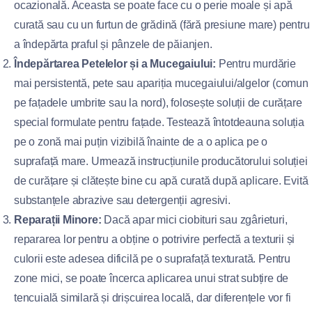
ocazională. Aceasta se poate face cu o perie moale și apă
curată sau cu un furtun de grădină (fără presiune mare) pentru
a îndepărta praful și pânzele de păianjen.
Îndepărtarea Petelelor și a Mucegaiului:
Pentru murdărie
mai persistentă, pete sau apariția mucegaiului/algelor (comun
pe fațadele umbrite sau la nord), folosește soluții de curățare
special formulate pentru fațade. Testează întotdeauna soluția
pe o zonă mai puțin vizibilă înainte de a o aplica pe o
suprafață mare. Urmează instrucțiunile producătorului soluției
de curățare și clătește bine cu apă curată după aplicare. Evită
substanțele abrazive sau detergenții agresivi.
Reparații Minore:
Dacă apar mici ciobituri sau zgârieturi,
repararea lor pentru a obține o potrivire perfectă a texturii și
culorii este adesea dificilă pe o suprafață texturată. Pentru
zone mici, se poate încerca aplicarea unui strat subțire de
tencuială similară și drișcuirea locală, dar diferențele vor fi