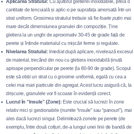
Aplicarea Stratului:
Cu ajutorul gletierei inoxidabile, preia o
cantitate de tencuială și aplic-o pe suprafața amorsată într-un
strat uniform. Grosimea stratului trebuie să fie
foarte puțin
mai
mare decât dimensiunea granulei din compoziție. Ține
gletiera la un unghi de aproximativ 30-45 de grade față de
perete și întinde materialul cu mișcări ferme și regulate.
Nivelarea Stratului:
Imediat după aplicare, nivelează excesul
de material, trecând din nou cu gletiera inoxidabilă ținută
aproape perpendicular pe perete (la 80-90 de grade). Scopul
este să obții un strat cu o grosime uniformă, egală cu cea a
celei mai mari particule din agregat. Acest lucru asigură că, la
drișcuire, granulele vor fi scoase în evidență corect.
Lucrul în “Insule” (Zone):
Este crucial să lucrezi în zone
relativ mici și gestionabile (numite “insule” sau “panouri”), mai
ales dacă lucrezi singur. Delimitează zonele pe perete (de
exemplu, între două colțuri, de-a lungul unei linii de bandă de