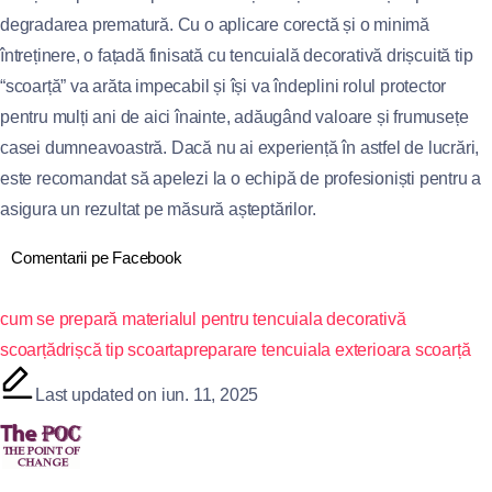
degradarea prematură. Cu o aplicare corectă și o minimă
întreținere, o fațadă finisată cu tencuială decorativă drișcuită tip
“scoarță” va arăta impecabil și își va îndeplini rolul protector
pentru mulți ani de aici înainte, adăugând valoare și frumusețe
casei dumneavoastră. Dacă nu ai experiență în astfel de lucrări,
este recomandat să apelezi la o echipă de profesioniști pentru a
asigura un rezultat pe măsură așteptărilor.
Comentarii pe Facebook
cum se prepară materialul pentru tencuiala decorativă
scoarță
drișcă tip scoarta
preparare tencuiala exterioara scoarță
Last updated on iun. 11, 2025