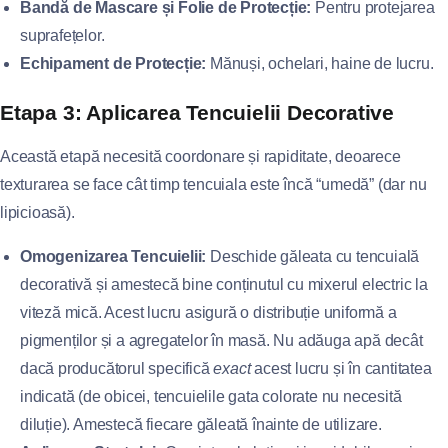
Bandă de Mascare și Folie de Protecție:
Pentru protejarea
suprafețelor.
Echipament de Protecție:
Mănuși, ochelari, haine de lucru.
Etapa 3: Aplicarea Tencuielii Decorative
Această etapă necesită coordonare și rapiditate, deoarece
texturarea se face cât timp tencuiala este încă “umedă” (dar nu
lipicioasă).
Omogenizarea Tencuielii:
Deschide găleata cu tencuială
decorativă și amestecă bine conținutul cu mixerul electric la
viteză mică. Acest lucru asigură o distribuție uniformă a
pigmenților și a agregatelor în masă. Nu adăuga apă decât
dacă producătorul specifică
exact
acest lucru și în cantitatea
indicată (de obicei, tencuielile gata colorate nu necesită
diluție). Amestecă fiecare găleată înainte de utilizare.