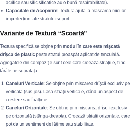
acrilice sau silic silicatice au o bună respirabilitate).
Capacitate de Acoperire:
Textura ajută la mascarea micilor
imperfecțiuni ale stratului suport.
Variante de Textură “Scoarță”
Textura specifică se obține prin
modul în care este mișcată
drîșca de plastic
peste stratul proaspăt aplicat de tencuială.
Agregatele din compoziție sunt cele care creează striațiile, fiind
târâte pe suprafață.
Caneluri Verticale:
Se obține prin mișcarea drîșcii exclusiv pe
verticală (sus-jos). Lasă striații verticale, dând un aspect de
creștere sau înălțime.
Caneluri Orizontale:
Se obține prin mișcarea drîșcii exclusiv
pe orizontală (stânga-dreapta). Creează striații orizontale, care
pot da un sentiment de lățime sau stabilitate.