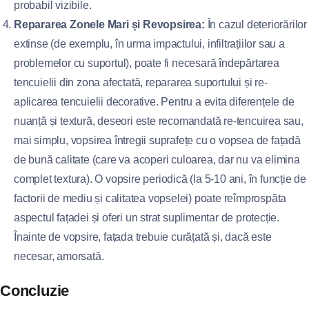
probabil vizibile.
Repararea Zonele Mari și Revopsirea:
În cazul deteriorărilor
extinse (de exemplu, în urma impactului, infiltrațiilor sau a
problemelor cu suportul), poate fi necesară îndepărtarea
tencuielii din zona afectată, repararea suportului și re-
aplicarea tencuielii decorative. Pentru a evita diferențele de
nuanță și textură, deseori este recomandată re-tencuirea sau,
mai simplu, vopsirea întregii suprafețe cu o vopsea de fațadă
de bună calitate (care va acoperi culoarea, dar nu va elimina
complet textura). O vopsire periodică (la 5-10 ani, în funcție de
factorii de mediu și calitatea vopselei) poate reîmprospăta
aspectul fațadei și oferi un strat suplimentar de protecție.
Înainte de vopsire, fațada trebuie curățată și, dacă este
necesar, amorsată.
Concluzie