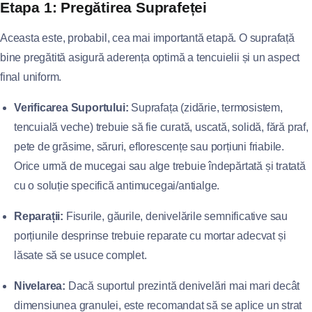
Etapa 1: Pregătirea Suprafeței
Aceasta este, probabil, cea mai importantă etapă. O suprafață
bine pregătită asigură aderența optimă a tencuielii și un aspect
final uniform.
Verificarea Suportului:
Suprafața (zidărie, termosistem,
tencuială veche) trebuie să fie curată, uscată, solidă, fără praf,
pete de grăsime, săruri, eflorescențe sau porțiuni friabile.
Orice urmă de mucegai sau alge trebuie îndepărtată și tratată
cu o soluție specifică antimucegai/antialge.
Reparații:
Fisurile, găurile, denivelările semnificative sau
porțiunile desprinse trebuie reparate cu mortar adecvat și
lăsate să se usuce complet.
Nivelarea:
Dacă suportul prezintă denivelări mai mari decât
dimensiunea granulei, este recomandat să se aplice un strat