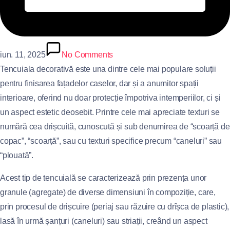
iun. 11, 2025
No Comments
Tencuiala decorativă este una dintre cele mai populare soluții
pentru finisarea fațadelor caselor, dar și a anumitor spații
interioare, oferind nu doar protecție împotriva intemperiilor, ci și
un aspect estetic deosebit. Printre cele mai apreciate texturi se
numără cea drișcuită, cunoscută și sub denumirea de “scoarță de
copac”, “scoarță”, sau cu texturi specifice precum “caneluri” sau
“plouată”.
Acest tip de tencuială se caracterizează prin prezența unor
granule (agregate) de diverse dimensiuni în compoziție, care,
prin procesul de drișcuire (periaj sau răzuire cu drîșca de plastic),
lasă în urmă șanțuri (caneluri) sau striații, creând un aspect