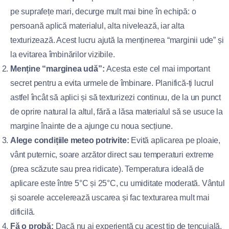
pe suprafețe mari, decurge mult mai bine în echipă: o
persoană aplică materialul, alta nivelează, iar alta
texturizează. Acest lucru ajută la menținerea “marginii ude” și
la evitarea îmbinărilor vizibile.
Menține “marginea udă”:
Acesta este cel mai important
secret pentru a evita urmele de îmbinare. Planifică-ți lucrul
astfel încât să aplici și să texturizezi continuu, de la un punct
de oprire natural la altul, fără a lăsa materialul să se usuce la
margine înainte de a ajunge cu noua secțiune.
Alege condițiile meteo potrivite:
Evită aplicarea pe ploaie,
vânt puternic, soare arzător direct sau temperaturi extreme
(prea scăzute sau prea ridicate). Temperatura ideală de
aplicare este între 5°C și 25°C, cu umiditate moderată. Vântul
și soarele accelerează uscarea și fac texturarea mult mai
dificilă.
Fă o probă:
Dacă nu ai experiență cu acest tip de tencuială,