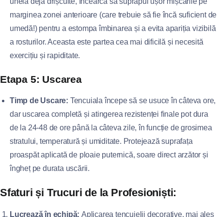
uneia deja drișcuite, încearcă să suprapui ușor mișcările pe
marginea zonei anterioare (care trebuie să fie încă suficient de
umedă!) pentru a estompa îmbinarea și a evita apariția vizibilă
a rosturilor. Aceasta este partea cea mai dificilă și necesită
exercițiu și rapiditate.
Etapa 5: Uscarea
Timp de Uscare:
Tencuiala începe să se usuce în câteva ore,
dar uscarea completă și atingerea rezistenței finale pot dura
de la 24-48 de ore până la câteva zile, în funcție de grosimea
stratului, temperatură și umiditate. Protejează suprafața
proaspăt aplicată de ploaie puternică, soare direct arzător și
îngheț pe durata uscării.
Sfaturi și Trucuri de la Profesioniști:
Lucrează în echipă:
Aplicarea tencuielii decorative, mai ales