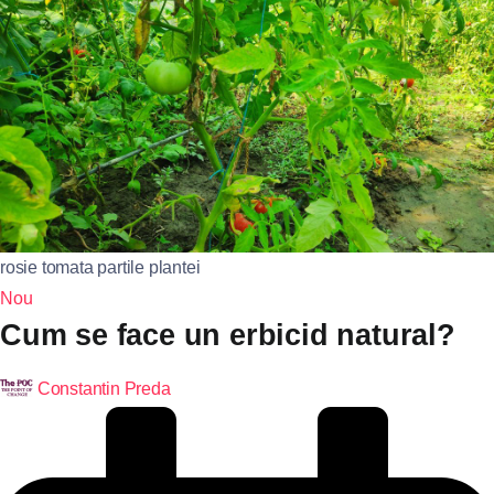
rosie tomata partile plantei
Nou
Cum se face un erbicid natural?
Constantin Preda