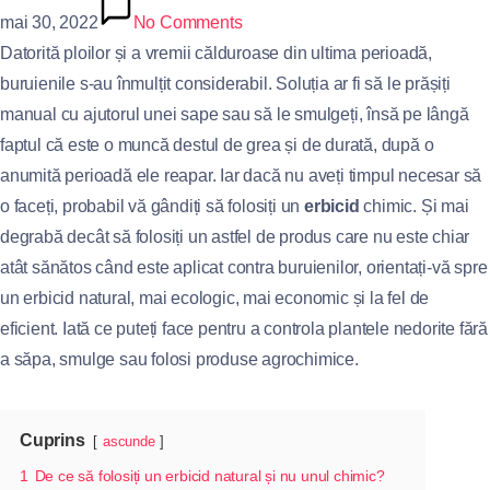
mai 30, 2022
No Comments
Datorită ploilor și a vremii călduroase din ultima perioadă,
buruienile s-au înmulțit considerabil. Soluția ar fi să le prășiți
manual cu ajutorul unei sape sau să le smulgeți, însă pe lângă
faptul că este o muncă destul de grea și de durată, după o
anumită perioadă ele reapar. Iar dacă nu aveți timpul necesar să
o faceți, probabil vă gândiți să folosiți un
erbicid
chimic. Și mai
degrabă decât să folosiți un astfel de produs care nu este chiar
atât sănătos când este aplicat contra buruienilor, orientați-vă spre
un erbicid natural, mai ecologic, mai economic și la fel de
eficient. Iată ce puteți face pentru a controla plantele nedorite fără
a săpa, smulge sau folosi produse agrochimice.
Cuprins
ascunde
1
De ce să folosiți un erbicid natural și nu unul chimic?