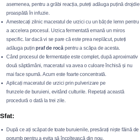
asemenea, pentru a grăbi reacția, puteți adăuga puțină drojdie
proaspătă în infuzie.
Amestecați zilnic maceratul de urzici cu un băț de lemn pentru
a accelera procesul. Urzica fermentată emană un miros
specific. Iar dacă vi se pare că este prea neplăcut, puteți
adăuga puțin
praf de rocă
pentru a scăpa de acesta.
Când procesul de fermentație este complet, după aproximativ
două săptămâni, maceratul va avea o culoare închisă și nu
mai face spumă. Acum este foarte concentrată.
Aplicați maceratul de urzici prin pulverizare pe
frunzele de buruieni, evitând culturile. Repetați această
procedură o dată la trei zile.
Sfat:
După ce ați scăpat de toate buruienile, presărați niște făină de
porumb pentru a evita să încolțească din nou.