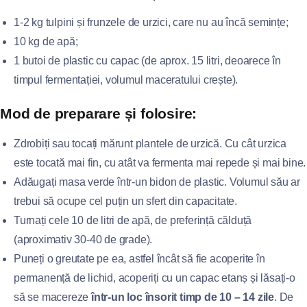
1-2 kg tulpini și frunzele de urzici, care nu au încă semințe;
10 kg de apă;
1 butoi de plastic cu capac (de aprox. 15 litri, deoarece în
timpul fermentației, volumul maceratului crește).
Mod de preparare și folosire:
Zdrobiți sau tocați mărunt plantele de urzică. Cu cât urzica
este tocată mai fin, cu atât va fermenta mai repede și mai bine.
Adăugați masa verde într-un bidon de plastic. Volumul său ar
trebui să ocupe cel puțin un sfert din capacitate.
Turnați cele 10 de litri de apă, de preferință călduță
(aproximativ 30-40 de grade).
Puneți o greutate pe ea, astfel încât să fie acoperite în
permanență de lichid, acoperiți cu un capac etanș și lăsați-o
să se macereze
într-un loc însorit timp de 10 – 14 zile
. De