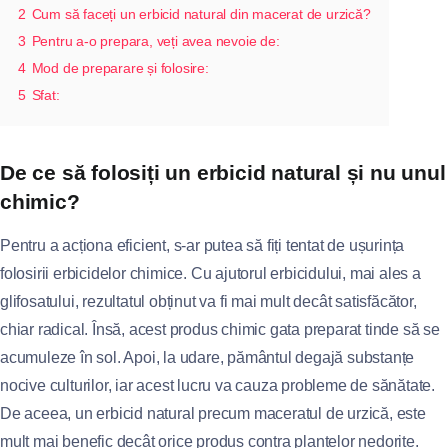
2
Cum să faceți un erbicid natural din macerat de urzică?
3
Pentru a-o prepara, veți avea nevoie de:
4
Mod de preparare și folosire:
5
Sfat:
De ce să folosiți un erbicid natural și nu unul
chimic?
Pentru a acționa eficient, s-ar putea să fiți tentat de ușurința
folosirii erbicidelor chimice. Cu ajutorul erbicidului, mai ales a
glifosatului, rezultatul obținut va fi mai mult decât satisfăcător,
chiar radical. Însă, acest produs chimic gata preparat tinde să se
acumuleze în sol. Apoi, la udare, pământul degajă substanțe
nocive culturilor, iar acest lucru va cauza probleme de sănătate.
De aceea, un erbicid natural precum maceratul de urzică, este
mult mai benefic decât orice produs contra plantelor nedorite.