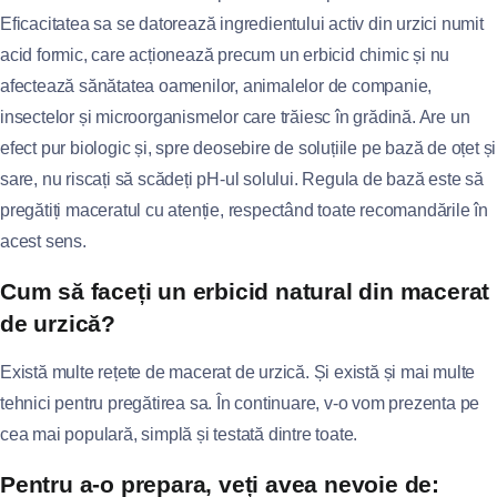
Eficacitatea sa se datorează ingredientului activ din urzici numit
acid formic, care acționează precum un erbicid chimic și nu
afectează sănătatea oamenilor, animalelor de companie,
insectelor și microorganismelor care trăiesc în grădină. Are un
efect pur biologic și, spre deosebire de soluțiile pe bază de oțet și
sare, nu riscați să scădeți pH-ul solului. Regula de bază este să
pregătiți maceratul cu atenție, respectând toate recomandările în
acest sens.
Cum să faceți un erbicid natural din macerat
de urzică?
Există multe rețete de macerat de urzică. Și există și mai multe
tehnici pentru pregătirea sa. În continuare, v-o vom prezenta pe
cea mai populară, simplă și testată dintre toate.
Pentru a-o prepara, veți avea nevoie de: