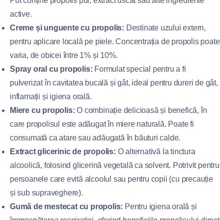
Pot conține propolis pur, extract uscat sau alte ingrediente
active.
Creme și unguente cu propolis:
Destinate uzului extern,
pentru aplicare locală pe piele. Concentrația de propolis poate
varia, de obicei între 1% și 10%.
Spray oral cu propolis:
Formulat special pentru a fi
pulverizat în cavitatea bucală și gât, ideal pentru dureri de gât,
inflamații și igiena orală.
Miere cu propolis:
O combinație delicioasă și benefică, în
care propolisul este adăugat în miere naturală. Poate fi
consumată ca atare sau adăugată în băuturi calde.
Extract glicerinic de propolis:
O alternativă la tinctura
alcoolică, folosind glicerină vegetală ca solvent. Potrivit pentru
persoanele care evită alcoolul sau pentru copii (cu precauție
și sub supraveghere).
Gumă de mestecat cu propolis:
Pentru igiena orală și