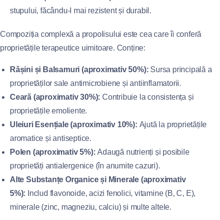
stupului, făcându-l mai rezistent și durabil.
Compoziția complexă a propolisului este cea care îi conferă
proprietățile terapeutice uimitoare. Conține:
Rășini și Balsamuri (aproximativ 50%):
Sursa principală a
proprietăților sale antimicrobiene și antiinflamatorii.
Ceară (aproximativ 30%):
Contribuie la consistența și
proprietățile emoliente.
Uleiuri Esențiale (aproximativ 10%):
Ajută la proprietățile
aromatice și antiseptice.
Polen (aproximativ 5%):
Adaugă nutrienți și posibile
proprietăți antialergenice (în anumite cazuri).
Alte Substanțe Organice și Minerale (aproximativ
5%):
Includ flavonoide, acizi fenolici, vitamine (B, C, E),
minerale (zinc, magneziu, calciu) și multe altele.