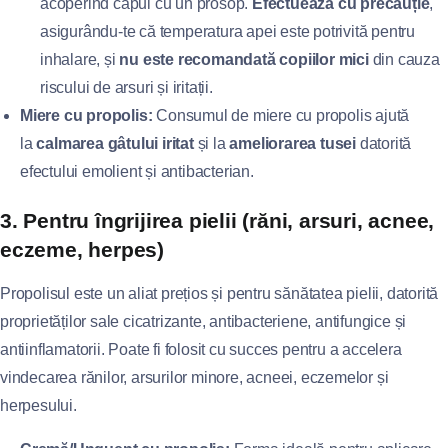
acoperind capul cu un prosop.
Efectuează cu precauție
,
asigurându-te că temperatura apei este potrivită pentru
inhalare, și
nu este recomandată copiilor mici
din cauza
riscului de arsuri și iritații.
Miere cu propolis:
Consumul de miere cu propolis ajută
la
calmarea gâtului iritat
și la
ameliorarea tusei
datorită
efectului emolient și antibacterian.
3. Pentru îngrijirea pielii (răni, arsuri, acnee,
eczeme, herpes)
Propolisul este un aliat prețios și pentru sănătatea pielii, datorită
proprietăților sale cicatrizante, antibacteriene, antifungice și
antiinflamatorii. Poate fi folosit cu succes pentru a accelera
vindecarea rănilor, arsurilor minore, acneei, eczemelor și
herpesului.