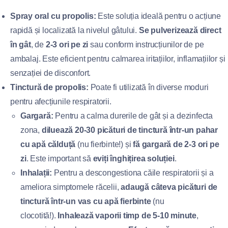
Spray oral cu propolis:
Este soluția ideală pentru o acțiune
rapidă și localizată la nivelul gâtului.
Se pulverizează direct
în gât
, de
2-3 ori pe zi
sau conform instrucțiunilor de pe
ambalaj. Este eficient pentru calmarea iritațiilor, inflamațiilor și
senzației de disconfort.
Tinctură de propolis:
Poate fi utilizată în diverse moduri
pentru afecțiunile respiratorii.
Gargară:
Pentru a calma durerile de gât și a dezinfecta
zona,
diluează 20-30 picături de tinctură într-un pahar
cu apă călduță
(nu fierbinte!) și
fă gargară de 2-3 ori pe
zi
. Este important să
eviți înghițirea soluției
.
Inhalații:
Pentru a descongestiona căile respiratorii și a
ameliora simptomele răcelii,
adaugă câteva picături de
tinctură într-un vas cu apă fierbinte
(nu
clocotită!).
Inhalează vaporii timp de 5-10 minute
,