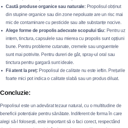
Caută produse organice sau naturale:
Propolisul obținut
din stupine organice sau din zone nepoluate are un risc mai
mic de contaminare cu pesticide sau alte substanțe nocive.
Alege forme de propolis adecvate scopului tău:
Pentru uz
intern, tinctura, capsulele sau mierea cu propolis sunt opțiuni
bune. Pentru probleme cutanate, cremele sau unguentele
sunt mai potrivite. Pentru dureri de gât, spray-ul oral sau
tinctura pentru gargară sunt ideale.
Fii atent la preț:
Propolisul de calitate nu este ieftin. Prețurile
foarte mici pot indica o calitate slabă sau un produs diluat.
Concluzie:
Propolisul este un adevărat tezaur natural, cu o multitudine de
beneficii potențiale pentru sănătate. Indiferent de forma în care
alegi să-l folosești, este important să o faci corect, respectând