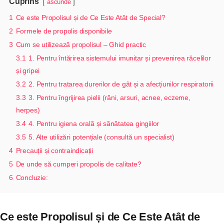
Cuprins
ascunde
1
Ce este Propolisul și de Ce Este Atât de Special?
2
Formele de propolis disponibile
3
Cum se utilizează propolisul – Ghid practic
3.1
1. Pentru întărirea sistemului imunitar și prevenirea răcelilor
și gripei
3.2
2. Pentru tratarea durerilor de gât și a afecțiunilor respiratorii
3.3
3. Pentru îngrijirea pielii (răni, arsuri, acnee, eczeme,
herpes)
3.4
4. Pentru igiena orală și sănătatea gingiilor
3.5
5. Alte utilizări potențiale (consultă un specialist)
4
Precauții și contraindicații
5
De unde să cumperi propolis de calitate?
6
Concluzie:
Ce este Propolisul și de Ce Este Atât de