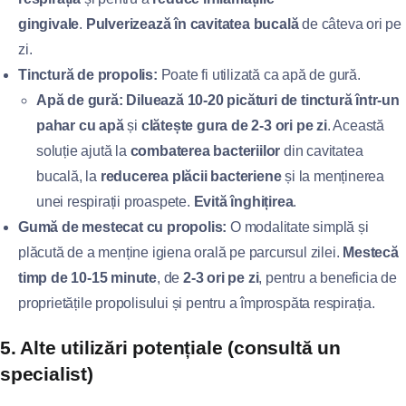
gingivale
.
Pulverizează în cavitatea bucală
de câteva ori pe
zi.
Tinctură de propolis:
Poate fi utilizată ca apă de gură.
Apă de gură:
Diluează 10-20 picături de tinctură într-un
pahar cu apă
și
clătește gura de 2-3 ori pe zi
. Această
soluție ajută la
combaterea bacteriilor
din cavitatea
bucală, la
reducerea plăcii bacteriene
și la menținerea
unei respirații proaspete.
Evită înghițirea
.
Gumă de mestecat cu propolis:
O modalitate simplă și
plăcută de a menține igiena orală pe parcursul zilei.
Mestecă
timp de 10-15 minute
, de
2-3 ori pe zi
, pentru a beneficia de
proprietățile propolisului și pentru a împrospăta respirația.
5. Alte utilizări potențiale (consultă un
specialist)