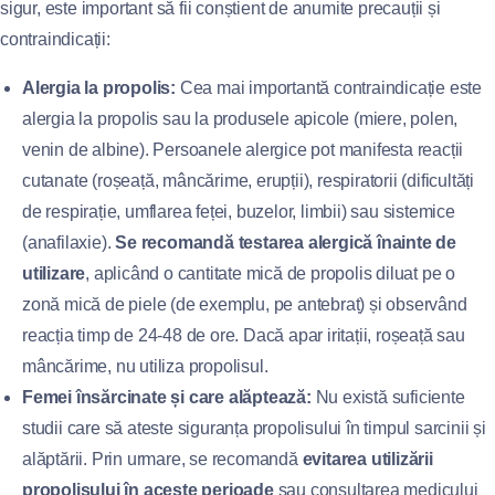
sigur, este important să fii conștient de anumite precauții și
contraindicații:
Alergia la propolis:
Cea mai importantă contraindicație este
alergia la propolis sau la produsele apicole (miere, polen,
venin de albine). Persoanele alergice pot manifesta reacții
cutanate (roșeață, mâncărime, erupții), respiratorii (dificultăți
de respirație, umflarea feței, buzelor, limbii) sau sistemice
(anafilaxie).
Se recomandă testarea alergică înainte de
utilizare
, aplicând o cantitate mică de propolis diluat pe o
zonă mică de piele (de exemplu, pe antebraț) și observând
reacția timp de 24-48 de ore. Dacă apar iritații, roșeață sau
mâncărime, nu utiliza propolisul.
Femei însărcinate și care alăptează:
Nu există suficiente
studii care să ateste siguranța propolisului în timpul sarcinii și
alăptării. Prin urmare, se recomandă
evitarea utilizării
propolisului în aceste perioade
sau consultarea medicului