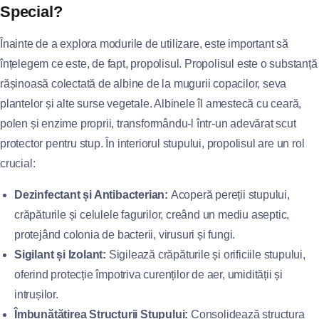
Special?
Înainte de a explora modurile de utilizare, este important să
înțelegem ce este, de fapt, propolisul. Propolisul este o substanță
rășinoasă colectată de albine de la mugurii copacilor, seva
plantelor și alte surse vegetale. Albinele îl amestecă cu ceară,
polen și enzime proprii, transformându-l într-un adevărat scut
protector pentru stup. În interiorul stupului, propolisul are un rol
crucial:
Dezinfectant și Antibacterian:
Acoperă pereții stupului,
crăpăturile și celulele fagurilor, creând un mediu aseptic,
protejând colonia de bacterii, virusuri și fungi.
Sigilant și Izolant:
Sigilează crăpăturile și orificiile stupului,
oferind protecție împotriva curenților de aer, umidității și
intrușilor.
Îmbunătățirea Structurii Stupului:
Consolidează structura