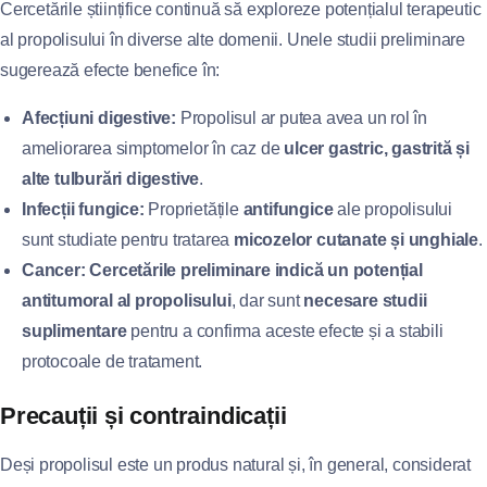
Cercetările științifice continuă să exploreze potențialul terapeutic
al propolisului în diverse alte domenii. Unele studii preliminare
sugerează efecte benefice în:
Afecțiuni digestive:
Propolisul ar putea avea un rol în
ameliorarea simptomelor în caz de
ulcer gastric, gastrită și
alte tulburări digestive
.
Infecții fungice:
Proprietățile
antifungice
ale propolisului
sunt studiate pentru tratarea
micozelor cutanate și unghiale
.
Cancer:
Cercetările preliminare indică un potențial
antitumoral al propolisului
, dar sunt
necesare studii
suplimentare
pentru a confirma aceste efecte și a stabili
protocoale de tratament.
Precauții și contraindicații
Deși propolisul este un produs natural și, în general, considerat