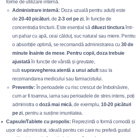
forme de utilizare internă.
Administrare internă:
Doza uzuală pentru adulți este
de
20-40 picături
, de
2-3 ori pe zi
, în funcție de
concentrația tincturii. Este esențial să
diluezi tinctura
într-
un pahar cu apă, ceai călduț, suc natural sau miere. Pentru
o absorbție optimă, se recomandă administrarea cu
30 de
minute înainte de mese
.
Pentru copii, doza trebuie
ajustată
în funcție de vârstă și greutate,
sub
supravegherea atentă a unui adult
sau la
recomandarea medicului sau farmacistului.
Preventiv:
În perioadele cu risc crescut de îmbolnăvire,
cum ar fi toamna, iarna sau perioadele de stres intens, poți
administra o
doză mai mică
, de exemplu,
10-20 picături
pe zi
, pentru a susține imunitatea.
Capsule/Tablete cu propolis:
Reprezintă o formă comodă și
ușor de administrat, ideală pentru cei care nu preferă gustul