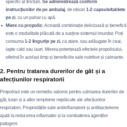
specific al tincturii.
Se administrează conform
instrucțiunilor de pe ambalaj
, de obicei
1-2 capsule/tablete
pe zi
, cu un pahar cu apă.
Miere cu propolis:
Această combinație delicioasă și benefică
este o modalitate plăcută de a susține sistemul imunitar. Poți
consuma
1-2 lingurițe pe zi
, ca atare, sau adăugate în ceai,
lapte cald sau iaurt. Mierea potențează efectele propolisului,
oferind în același timp și beneficiile sale nutritive și calmante.
2. Pentru tratarea durerilor de gât și a
afecțiunilor respiratorii
Propolisul este un remediu valoros pentru calmarea durerilor de
gât, tusei și a altor simptome neplăcute ale afecțiunilor
respiratorii. Proprietățile sale antiinflamatorii și antibacteriene
ajută la reducerea inflamației și la combaterea agenților
patogeni.