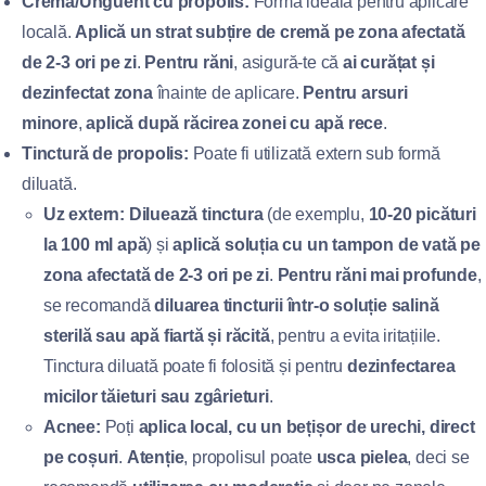
Cremă/Unguent cu propolis:
Forma ideală pentru aplicare
locală.
Aplică un strat subțire de cremă pe zona afectată
de 2-3 ori pe zi
.
Pentru răni
, asigură-te că
ai curățat și
dezinfectat zona
înainte de aplicare.
Pentru arsuri
minore
,
aplică după răcirea zonei cu apă rece
.
Tinctură de propolis:
Poate fi utilizată extern sub formă
diluată.
Uz extern:
Diluează tinctura
(de exemplu,
10-20 picături
la 100 ml apă
) și
aplică soluția cu un tampon de vată pe
zona afectată de 2-3 ori pe zi
.
Pentru răni mai profunde
,
se recomandă
diluarea tincturii într-o soluție salină
sterilă sau apă fiartă și răcită
, pentru a evita iritațiile.
Tinctura diluată poate fi folosită și pentru
dezinfectarea
micilor tăieturi sau zgârieturi
.
Acnee:
Poți
aplica local, cu un bețișor de urechi, direct
pe coșuri
.
Atenție
, propolisul poate
usca pielea
, deci se