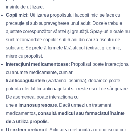
înainte de utilizare.
Copii mici:
Utilizarea propolisului la copii mici se face cu
precauție și sub supravegherea unui adult. Dozele trebuie
ajustate corespunzător vârstei și greutății. Spray-urile orale nu
sunt recomandate copiilor sub 6 ani din cauza riscului de
sufocare. Se preferă formele fără alcool (extract glicerinic,
miere cu propolis).
Interacțiuni medicamentoase:
Propolisul poate interacționa
cu anumite medicamente, cum ar
fi
anticoagulantele
(warfarina, aspirina), deoarece poate
potența efectul lor anticoagulant și crește riscul de sângerare.
De asemenea, poate interacționa cu
unele
imunosupresoare
. Dacă urmezi un tratament
medicamentos,
consultă medicul sau farmacistul înainte
de a utiliza propolis
.
Uz extern prelungit:
Aplicarea prelungită a propolisului pur