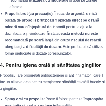
recomandă
utilizarea cu moderație
și doar pe zonele
afectate.
Propolis brut (cu precauție):
În caz de urgență
, o mică
bucată de
propolis brut
poate fi aplicată
direct pe o rană
minoră sau o înțepătură de insectă
pentru a ajuta la
dezinfectare și vindecare.
Însă, această metodă nu este
recomandată pe scară largă
din cauza
riscului de reacții
alergice
și a
dificultății de dozare
. Este preferabil să utilizezi
forme prelucrate și dozate corespunzător.
4. Pentru igiena orală și sănătatea gingiilor
Propolisul are proprietăți antibacteriene și antiinflamatorii care îl
fac un aliat valoros pentru menținerea sănătății cavității bucale și
a gingiilor.
Spray oral cu propolis:
Poate fi folosit pentru a
împrospăta
respirația
și pentru a
reduce inflamațiile