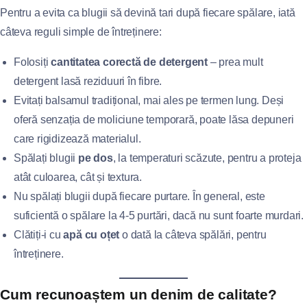
Pentru a evita ca blugii să devină tari după fiecare spălare, iată
câteva reguli simple de întreținere:
Folosiți
cantitatea corectă de detergent
– prea mult
detergent lasă reziduuri în fibre.
Evitați balsamul tradițional, mai ales pe termen lung. Deși
oferă senzația de moliciune temporară, poate lăsa depuneri
care rigidizează materialul.
Spălați blugii
pe dos
, la temperaturi scăzute, pentru a proteja
atât culoarea, cât și textura.
Nu spălați blugii după fiecare purtare. În general, este
suficientă o spălare la 4-5 purtări, dacă nu sunt foarte murdari.
Clătiți-i cu
apă cu oțet
o dată la câteva spălări, pentru
întreținere.
Cum recunoaștem un denim de calitate?