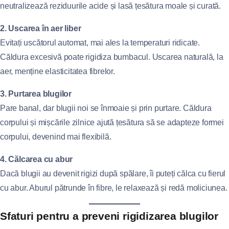
neutralizează reziduurile acide și lasă țesătura moale și curată.
2. Uscarea în aer liber
Evitați uscătorul automat, mai ales la temperaturi ridicate.
Căldura excesivă poate rigidiza bumbacul. Uscarea naturală, la
aer, menține elasticitatea fibrelor.
3. Purtarea blugilor
Pare banal, dar blugii noi se înmoaie și prin purtare. Căldura
corpului și mișcările zilnice ajută țesătura să se adapteze formei
corpului, devenind mai flexibilă.
4. Călcarea cu abur
Dacă blugii au devenit rigizi după spălare, îi puteți călca cu fierul
cu abur. Aburul pătrunde în fibre, le relaxează și redă moliciunea.
Sfaturi pentru a preveni rigidizarea blugilor