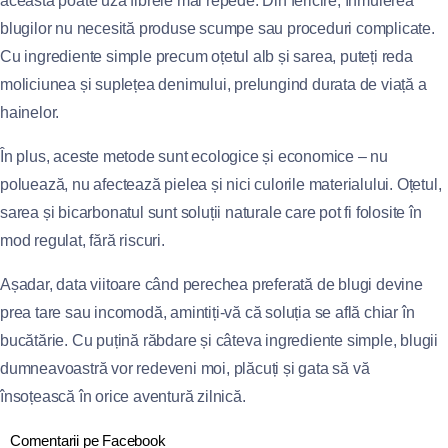
aceasta poate uza fibrele mai repede. Din fericire, înmuierea
blugilor nu necesită produse scumpe sau proceduri complicate.
Cu ingrediente simple precum oțetul alb și sarea, puteți reda
moliciunea și suplețea denimului, prelungind durata de viață a
hainelor.
În plus, aceste metode sunt ecologice și economice – nu
poluează, nu afectează pielea și nici culorile materialului. Oțetul,
sarea și bicarbonatul sunt soluții naturale care pot fi folosite în
mod regulat, fără riscuri.
Așadar, data viitoare când perechea preferată de blugi devine
prea tare sau incomodă, amintiți-vă că soluția se află chiar în
bucătărie. Cu puțină răbdare și câteva ingrediente simple, blugii
dumneavoastră vor redeveni moi, plăcuți și gata să vă
însoțească în orice aventură zilnică.
Comentarii pe Facebook