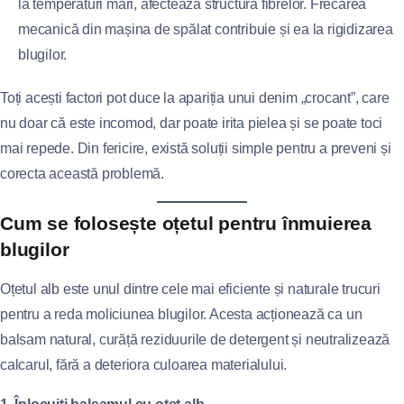
la temperaturi mari, afectează structura fibrelor. Frecarea
mecanică din mașina de spălat contribuie și ea la rigidizarea
blugilor.
Toți acești factori pot duce la apariția unui denim „crocant”, care
nu doar că este incomod, dar poate irita pielea și se poate toci
mai repede. Din fericire, există soluții simple pentru a preveni și
corecta această problemă.
Cum se folosește oțetul pentru înmuierea
blugilor
Oțetul alb este unul dintre cele mai eficiente și naturale trucuri
pentru a reda moliciunea blugilor. Acesta acționează ca un
balsam natural, curăță reziduurile de detergent și neutralizează
calcarul, fără a deteriora culoarea materialului.