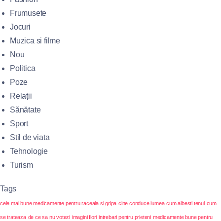
Frumusete
Jocuri
Muzica si filme
Nou
Politica
Poze
Relații
Sănătate
Sport
Stil de viata
Tehnologie
Turism
Tags
cele mai bune medicamente pentru raceala si gripa
cine conduce lumea
cum albesti tenul
cum
se trateaza
de ce sa nu votezi
imagini flori
intrebari pentru prieteni
medicamente bune pentru