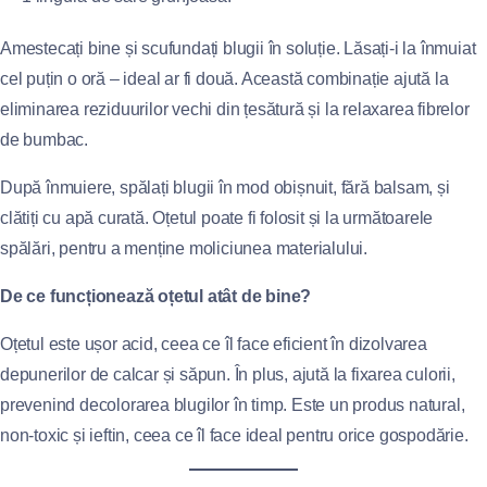
Amestecați bine și scufundați blugii în soluție. Lăsați-i la înmuiat
cel puțin o oră – ideal ar fi două. Această combinație ajută la
eliminarea reziduurilor vechi din țesătură și la relaxarea fibrelor
de bumbac.
După înmuiere, spălați blugii în mod obișnuit, fără balsam, și
clătiți cu apă curată. Oțetul poate fi folosit și la următoarele
spălări, pentru a menține moliciunea materialului.
De ce funcționează oțetul atât de bine?
Oțetul este ușor acid, ceea ce îl face eficient în dizolvarea
depunerilor de calcar și săpun. În plus, ajută la fixarea culorii,
prevenind decolorarea blugilor în timp. Este un produs natural,
non-toxic și ieftin, ceea ce îl face ideal pentru orice gospodărie.