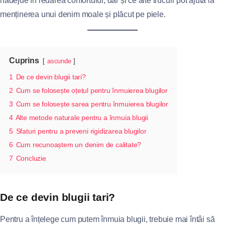
nădejde în redarea confortului, dar și ce alte trucuri pot ajuta la
menținerea unui denim moale și plăcut pe piele.
Cuprins
ascunde
1
De ce devin blugii tari?
2
Cum se folosește oțetul pentru înmuierea blugilor
3
Cum se folosește sarea pentru înmuierea blugilor
4
Alte metode naturale pentru a înmuia blugii
5
Sfaturi pentru a preveni rigidizarea blugilor
6
Cum recunoaștem un denim de calitate?
7
Concluzie
De ce devin blugii tari?
Pentru a înțelege cum putem înmuia blugii, trebuie mai întâi să