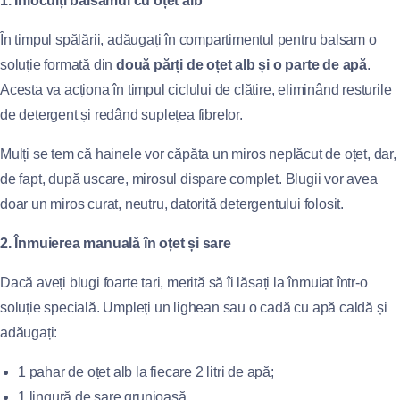
1. Înlocuiți balsamul cu oțet alb
În timpul spălării, adăugați în compartimentul pentru balsam o
soluție formată din
două părți de oțet alb și o parte de apă
.
Acesta va acționa în timpul ciclului de clătire, eliminând resturile
de detergent și redând suplețea fibrelor.
Mulți se tem că hainele vor căpăta un miros neplăcut de oțet, dar,
de fapt, după uscare, mirosul dispare complet. Blugii vor avea
doar un miros curat, neutru, datorită detergentului folosit.
2. Înmuierea manuală în oțet și sare
Dacă aveți blugi foarte tari, merită să îi lăsați la înmuiat într-o
soluție specială. Umpleți un lighean sau o cadă cu apă caldă și
adăugați:
1 pahar de oțet alb la fiecare 2 litri de apă;
1 lingură de sare grunjoasă.