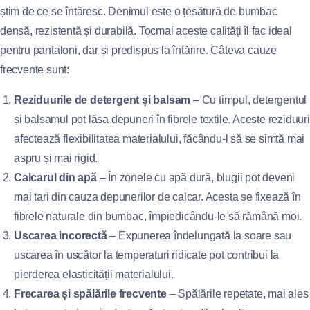
știm de ce se întăresc. Denimul este o țesătură de bumbac
densă, rezistentă și durabilă. Tocmai aceste calități îl fac ideal
pentru pantaloni, dar și predispus la întărire. Câteva cauze
frecvente sunt:
Reziduurile de detergent și balsam
– Cu timpul, detergentul
și balsamul pot lăsa depuneri în fibrele textile. Aceste reziduuri
afectează flexibilitatea materialului, făcându-l să se simtă mai
aspru și mai rigid.
Calcarul din apă
– În zonele cu apă dură, blugii pot deveni
mai tari din cauza depunerilor de calcar. Acesta se fixează în
fibrele naturale din bumbac, împiedicându-le să rămână moi.
Uscarea incorectă
– Expunerea îndelungată la soare sau
uscarea în uscător la temperaturi ridicate pot contribui la
pierderea elasticității materialului.
Frecarea și spălările frecvente
– Spălările repetate, mai ales