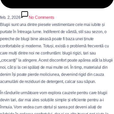
feb. 2, 2026
No Comments
Blugii sunt una dintre piesele vestimentare cele mai iubite și
purtate în întreaga lume. Indiferent de vârstă, stil sau sezon, o
pereche de blugi bine aleasă poate fi baza unei ținute
confortabile și moderne. Totuși, există o problemă frecventă cu
care mulți dintre noi ne confruntăm: blugii rigizi, tari sau
„crocanțți” la atingere. Acest disconfort poate apărea atât la blugii
noi, cât și la cei spălați de mai multe ori. În timp, materialul din
denim își poate pierde moliciunea, devenind rigid din cauza
acumulării de reziduuri de detergent, calcar sau săpun.
În rândurile următoare vom explora cauzele pentru care blugii
devin tari, dar mai ales soluțiile simple și eficiente pentru a-i
înmuia. Vom vedea cum oțetul și sarea pot deveni aliați de