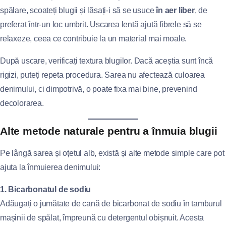
spălare, scoateți blugii și lăsați-i să se usuce
în aer liber
, de
preferat într-un loc umbrit. Uscarea lentă ajută fibrele să se
relaxeze, ceea ce contribuie la un material mai moale.
După uscare, verificați textura blugilor. Dacă aceștia sunt încă
rigizi, puteți repeta procedura. Sarea nu afectează culoarea
denimului, ci dimpotrivă, o poate fixa mai bine, prevenind
decolorarea.
Alte metode naturale pentru a înmuia blugii
Pe lângă sarea și oțetul alb, există și alte metode simple care pot
ajuta la înmuierea denimului:
1. Bicarbonatul de sodiu
Adăugați o jumătate de cană de bicarbonat de sodiu în tamburul
mașinii de spălat, împreună cu detergentul obișnuit. Acesta